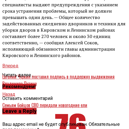
специалисты выдают предупреждения с указанием
срока устранения проблемы, который не должен
превышать один день. — Общее количество
задействованных ежедневно дворников и техники для
уборки дворов в Кировском и Ленинском районах
составляет более 270 человек и около 30 единиц
соответственно, — сообщил Алексей Соков,
исполняющий обязанности главы администрации
Кировского и Ленинского районов.
Вперед
Читать далее ...
Евгений Чуркин поставил подпись в поддержку выдвижения
Владимира Путина
Рекомендуем!
Назад
Оставить комментарий
Семьям бойцов СВО передали новогодние ели
Leave a Reply
Ваш адрес email не будет опубликован.
Обязательные