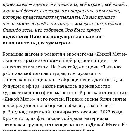
приезжаем — здесь всё в палатках, всё играет, всё живёт,
люди кайфуют от погоды, от настроения, от музыки,
которую представляют музыканты. На нас пришло
очень много людей в пятницу — мы даже не ожидали.
Спасибо всем, кто собрался. Это было круто!
—
поделился Илюша, популярный шансон-
исполнитель для зуммеров
.
Большим шагом в развитии экосистемы «Дикой Мяты»
станет открытие одноименной радиостанции — ее
запустят этим летом. На бэкстейдже сцены «Титана»
работала мобильная студия, где музыканты
записывали специальные обращения и джинглы для
будущего эфира. Также началось производство
художественного фильма, который расскажет историю
«Дикой Мяты» и его гостей. Первые сцены были сняты
непосредственно во время события, а завершить
работу над картиной планируется осенью 2027 года.
Кроме того, на фестивале собирала материалы
авторская группа, готовящая книгу о «Дикой Мяте». Её