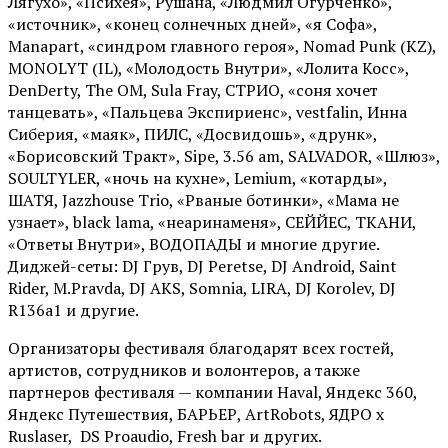
Лягухо», «Психея», Рушана, «Людмил Огурченко»,
«источник», «конец солнечных дней», «я Софа»,
Manapart, «синдром главного героя», Nomad Punk (KZ),
MONOLYT (IL), «Молодость Внутри», «Лолита Косс»,
DenDerty, The OM, Sula Fray, СТРИО, «соня хочет
танцевать», «Пальцева Экспириенс», vestfalin, Инна
Сиберия, «маяк», ПИЛС, «Досвидошь», «друнк»,
«Борисовский Тракт», Sipe, 3.56 am, SALVADOR, «Шлюз»,
SOULTYLER, «ночь на кухне», Lemium, «котарды»,
ШАТЯ, Jazzhouse Trio, «Рваные ботинки», «Мама не
узнает», black lama, «неаринаменя», СЕЙЙЕС, ТКАНИ,
«Ответы Внутри», ВОДОПАДЫ и многие другие.
Диджей-сеты: DJ Грув, DJ Peretse, DJ Android, Saint
Rider, М.Pravda, DJ AKS, Somnia, LIRA, DJ Korolev, DJ
R136a1 и другие.
Организаторы фестиваля благодарят всех гостей,
артистов, сотрудников и волонтеров, а также
партнеров фестиваля — компании Haval, Яндекс 360,
Яндекс Путешествия, БАРЬЕР, ArtRobots, ЯДРО х
Ruslaser, DS Proaudio, Fresh bar и других.