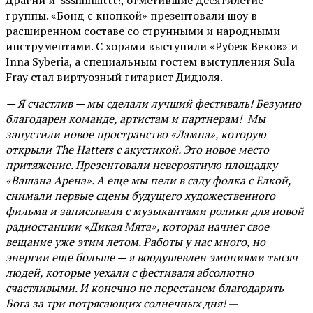
Драгни и ssshhhiiittt!, отметившие десятилетие
группы. «Бонд с кнопкой» презентовали шоу в
расширенном составе со струнными и народными
инструментами. С хорами выступили «Рубеж Веков» и
Inna Syberia, а специальным гостем выступления Sula
Fray стал виртуозный гитарист Дидюля.
— Я счастлив — мы сделали лучший фестиваль! Безумно
благодарен команде, артистам и партнерам! Мы
запустили новое пространство «Лампа», которую
открыли The Hatters с акустикой. Это новое место
притяжение. Презентовали невероятную площадку
«Вашана Арена». А еще мы пели в саду фолка с Елкой,
снимали первые сцены будущего художественного
фильма и записывали с музыкантами ролики для новой
радиостанции «Дикая Мята», которая начнет свое
вещание уже этим летом. Работы у нас много, но
энергии еще больше — я воодушевлен эмоциями тысяч
людей, которые уехали с фестиваля абсолютно
счастливыми. И конечно не перестанем благодарить
Бога за три потрясающих солнечных дня!
—