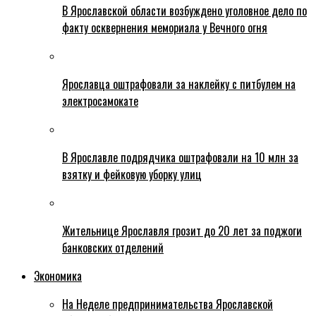
В Ярославской области возбуждено уголовное дело по
факту осквернения мемориала у Вечного огня
Ярославца оштрафовали за наклейку с питбулем на
электросамокате
В Ярославле подрядчика оштрафовали на 10 млн за
взятку и фейковую уборку улиц
Жительнице Ярославля грозит до 20 лет за поджоги
банковских отделений
Экономика
На Неделе предпринимательства Ярославской