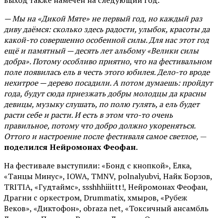
выход также намечен на следующий год.
— Мы на «Дикой Мяте» не первый год, но каждый раз
диву даёмся: сколько здесь радости, улыбок, красоты да
какой-то совершенно особенной силы. Для нас этот год
ещё и памятный — десять лет альбому «Велики силы
добра». Потому особливо приятно, что на фестивальном
поле появилась ель в честь этого юбилея. Дело-то вроде
нехитрое — дерево посадили. А потом думаешь: пройдут
года, будут сюда приезжать добры молодцы да красны
девицы, музыку слушать, по полю гулять, а ель будет
расти себе и расти. И есть в этом что-то очень
правильное, потому что добро должно укореняться.
Оттого и настроение после фестиваля самое светлое,
—
поделился Нейромонах Феофан.
На фестивале выступили: «Бонд с кнопкой», Ёлка,
«Танцы Минус», IOWA, TMNV, polnalyubvi, Найк Борзов,
TRITIA, «Гудтаймс», ssshhhiiittt!, Нейромонах Феофан,
Драгни с оркестром, Drummatix, хмыров, «Рубеж
Веков», «Диктофон», obraza net, «Токсичный ансамбль