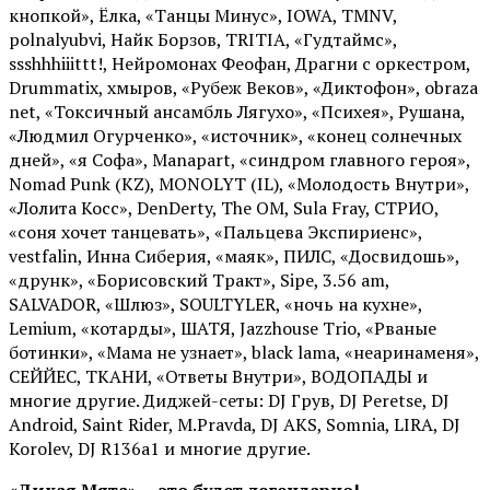
кнопкой», Ёлка, «Танцы Минус», IOWA, TMNV,
polnalyubvi, Найк Борзов, TRITIA, «Гудтаймс»,
ssshhhiiittt!, Нейромонах Феофан, Драгни с оркестром,
Drummatix, хмыров, «Рубеж Веков», «Диктофон», obraza
net, «Токсичный ансамбль Лягухо», «Психея», Рушана,
«Людмил Огурченко», «источник», «конец солнечных
дней», «я Софа», Manapart, «синдром главного героя»,
Nomad Punk (KZ), MONOLYT (IL), «Молодость Внутри»,
«Лолита Косс», DenDerty, The OM, Sula Fray, СТРИО,
«соня хочет танцевать», «Пальцева Экспириенс»,
vestfalin, Инна Сиберия, «маяк», ПИЛС, «Досвидошь»,
«друнк», «Борисовский Тракт», Sipe, 3.56 am,
SALVADOR, «Шлюз», SOULTYLER, «ночь на кухне»,
Lemium, «котарды», ШАТЯ, Jazzhouse Trio, «Рваные
ботинки», «Мама не узнает», black lama, «неаринаменя»,
СЕЙЙЕС, ТКАНИ, «Ответы Внутри», ВОДОПАДЫ и
многие другие. Диджей-сеты: DJ Грув, DJ Peretse, DJ
Android, Saint Rider, М.Pravda, DJ AKS, Somnia, LIRA, DJ
Korolev, DJ R136a1 и многие другие.
«Дикая Мята» — это будет легендарно!