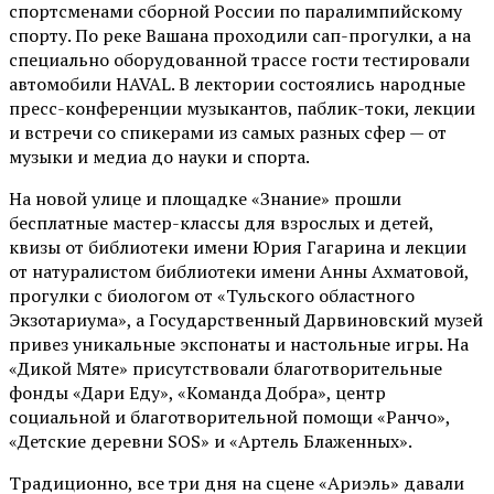
спортсменами сборной России по паралимпийскому
спорту. По реке Вашана проходили сап-прогулки, а на
специально оборудованной трассе гости тестировали
автомобили HAVAL. В лектории состоялись народные
пресс-конференции музыкантов, паблик-токи, лекции
и встречи со спикерами из самых разных сфер — от
музыки и медиа до науки и спорта.
На новой улице и площадке «Знание» прошли
бесплатные мастер-классы для взрослых и детей,
квизы от библиотеки имени Юрия Гагарина и лекции
от
натуралистом
библиотеки имени Анны Ахматовой,
прогулки с биологом от
«Тульского областного
Экзотариума»
, а Государственный Дарвиновский музей
привез уникальные экспонаты и настольные игры. На
«Дикой Мяте» присутствовали благотворительные
фонды «Дари Еду», «Команда Добра», центр
социальной и благотворительной помощи «Ранчо»,
«Детские деревни SOS» и «Артель Блаженных».
Традиционно, все три дня на сцене
«Ариэль»
давали