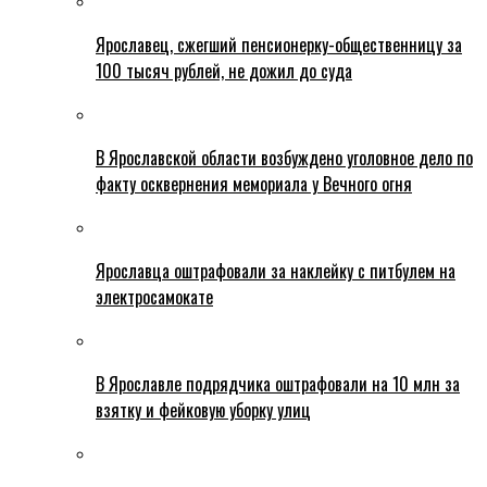
Ярославец, сжегший пенсионерку-общественницу за
100 тысяч рублей, не дожил до суда
В Ярославской области возбуждено уголовное дело по
факту осквернения мемориала у Вечного огня
Ярославца оштрафовали за наклейку с питбулем на
электросамокате
В Ярославле подрядчика оштрафовали на 10 млн за
взятку и фейковую уборку улиц