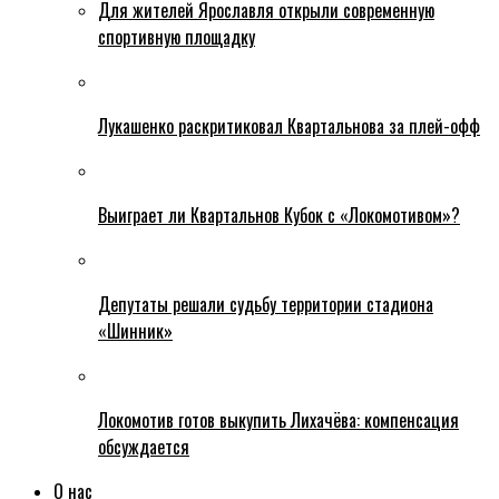
Для жителей Ярославля открыли современную
спортивную площадку
Лукашенко раскритиковал Квартальнова за плей-офф
Выиграет ли Квартальнов Кубок с «Локомотивом»?
Депутаты решали судьбу территории стадиона
«Шинник»
Локомотив готов выкупить Лихачёва: компенсация
обсуждается
О нас