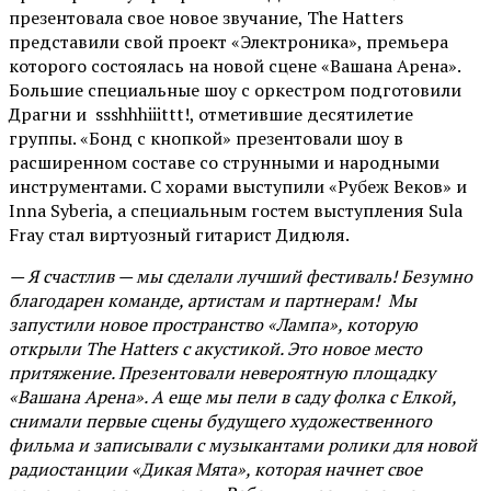
презентовала свое новое звучание, The Hatters
представили свой проект «Электроника», премьера
которого состоялась на новой сцене «Вашана Арена».
Большие специальные шоу с оркестром подготовили
Драгни и ssshhhiiittt!, отметившие десятилетие
группы. «Бонд с кнопкой» презентовали шоу в
расширенном составе со струнными и народными
инструментами. С хорами выступили «Рубеж Веков» и
Inna Syberia, а специальным гостем выступления Sula
Fray стал виртуозный гитарист Дидюля.
— Я счастлив — мы сделали лучший фестиваль! Безумно
благодарен команде, артистам и партнерам! Мы
запустили новое пространство «Лампа», которую
открыли The Hatters с акустикой. Это новое место
притяжение. Презентовали невероятную площадку
«Вашана Арена». А еще мы пели в саду фолка с Елкой,
снимали первые сцены будущего художественного
фильма и записывали с музыкантами ролики для новой
радиостанции «Дикая Мята», которая начнет свое