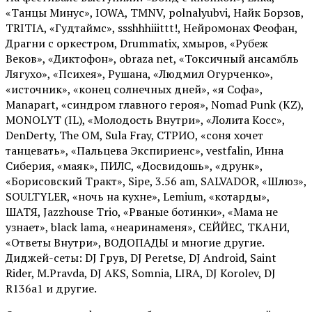
«Танцы Минус», IOWA, TMNV, polnalyubvi, Найк Борзов,
TRITIA, «Гудтаймс», ssshhhiiittt!, Нейромонах Феофан,
Драгни с оркестром, Drummatix, хмыров, «Рубеж
Веков», «Диктофон», obraza net, «Токсичный ансамбль
Лягухо», «Психея», Рушана, «Людмил Огурченко»,
«источник», «конец солнечных дней», «я Софа»,
Manapart, «синдром главного героя», Nomad Punk (KZ),
MONOLYT (IL), «Молодость Внутри», «Лолита Косс»,
DenDerty, The OM, Sula Fray, СТРИО, «соня хочет
танцевать», «Пальцева Экспириенс», vestfalin, Инна
Сиберия, «маяк», ПИЛС, «Досвидошь», «друнк»,
«Борисовский Тракт», Sipe, 3.56 am, SALVADOR, «Шлюз»,
SOULTYLER, «ночь на кухне», Lemium, «котарды»,
ШАТЯ, Jazzhouse Trio, «Рваные ботинки», «Мама не
узнает», black lama, «неаринаменя», СЕЙЙЕС, ТКАНИ,
«Ответы Внутри», ВОДОПАДЫ и многие другие.
Диджей-сеты: DJ Грув, DJ Peretse, DJ Android, Saint
Rider, М.Pravda, DJ AKS, Somnia, LIRA, DJ Korolev, DJ
R136a1 и другие.