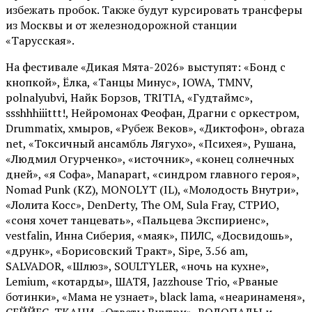
избежать пробок. Также будут курсировать трансферы
из Москвы и от железнодорожной станции
«Тарусская».
На фестивале «Дикая Мята-2026» выступят: «Бонд с
кнопкой», Ёлка, «Танцы Минус», IOWA, TMNV,
polnalyubvi, Найк Борзов, TRITIA, «Гудтаймс»,
ssshhhiiittt!, Нейромонах Феофан, Драгни с оркестром,
Drummatix, хмыров, «Рубеж Веков», «Диктофон», obraza
net, «Токсичный ансамбль Лягухо», «Психея», Рушана,
«Людмил Огурченко», «источник», «конец солнечных
дней», «я Софа», Manapart, «синдром главного героя»,
Nomad Punk (KZ), MONOLYT (IL), «Молодость Внутри»,
«Лолита Косс», DenDerty, The OM, Sula Fray, СТРИО,
«соня хочет танцевать», «Пальцева Экспириенс»,
vestfalin, Инна Сиберия, «маяк», ПИЛС, «Досвидошь»,
«друнк», «Борисовский Тракт», Sipe, 3.56 am,
SALVADOR, «Шлюз», SOULTYLER, «ночь на кухне»,
Lemium, «котарды», ШАТЯ, Jazzhouse Trio, «Рваные
ботинки», «Мама не узнает», black lama, «неаринаменя»,
СЕЙЙЕС, ТКАНИ, «Ответы Внутри», ВОДОПАДЫ и