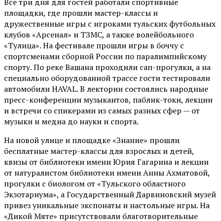
Все три дня для гостей работали спортивные
площадки, где прошли мастер-классы и
дружественные игры с игроками тульских футбольных
клубов «Арсенал» и ТЗМС, а также волейбольного
«Тулица». На фестивале прошли игры в боччу с
спортсменами сборной России по паралимпийскому
спорту. По реке Вашана проходили сап-прогулки, а на
специально оборудованной трассе гости тестировали
автомобили HAVAL. В лектории состоялись народные
пресс-конференции музыкантов, паблик-токи, лекции
и встречи со спикерами из самых разных сфер — от
музыки и медиа до науки и спорта.
На новой улице и площадке «Знание» прошли
бесплатные мастер-классы для взрослых и детей,
квизы от библиотеки имени Юрия Гагарина и лекции
от
натуралистом
библиотеки имени Анны Ахматовой,
прогулки с биологом от
«Тульского областного
Экзотариума»
, а Государственный Дарвиновский музей
привез уникальные экспонаты и настольные игры. На
«Дикой Мяте» присутствовали благотворительные