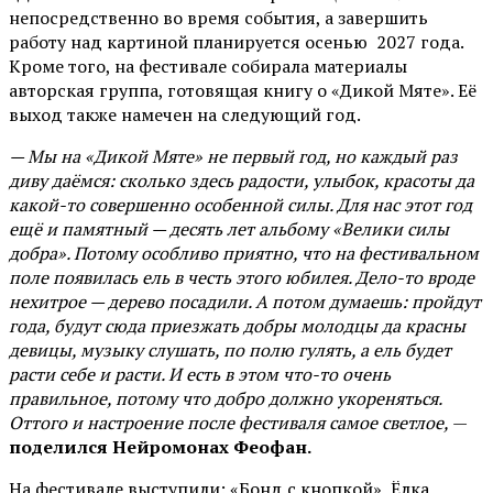
непосредственно во время события, а завершить
работу над картиной планируется осенью 2027 года.
Кроме того, на фестивале собирала материалы
авторская группа, готовящая книгу о «Дикой Мяте». Её
выход также намечен на следующий год.
— Мы на «Дикой Мяте» не первый год, но каждый раз
диву даёмся: сколько здесь радости, улыбок, красоты да
какой-то совершенно особенной силы. Для нас этот год
ещё и памятный — десять лет альбому «Велики силы
добра». Потому особливо приятно, что на фестивальном
поле появилась ель в честь этого юбилея. Дело-то вроде
нехитрое — дерево посадили. А потом думаешь: пройдут
года, будут сюда приезжать добры молодцы да красны
девицы, музыку слушать, по полю гулять, а ель будет
расти себе и расти. И есть в этом что-то очень
правильное, потому что добро должно укореняться.
Оттого и настроение после фестиваля самое светлое,
—
поделился Нейромонах Феофан.
На фестивале выступили: «Бонд с кнопкой», Ёлка,