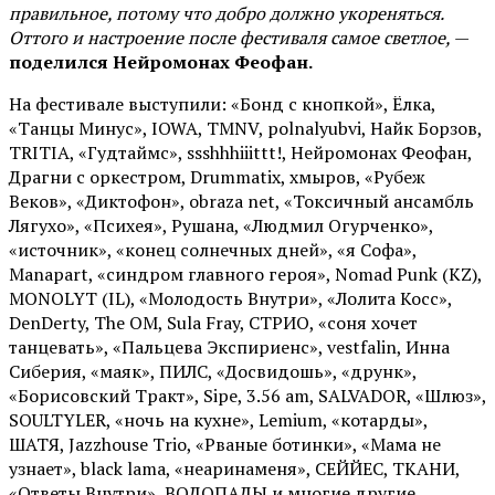
правильное, потому что добро должно укореняться.
Оттого и настроение после фестиваля самое светлое,
—
поделился Нейромонах Феофан.
На фестивале выступили: «Бонд с кнопкой», Ёлка,
«Танцы Минус», IOWA, TMNV, polnalyubvi, Найк Борзов,
TRITIA, «Гудтаймс», ssshhhiiittt!, Нейромонах Феофан,
Драгни с оркестром, Drummatix, хмыров, «Рубеж
Веков», «Диктофон», obraza net, «Токсичный ансамбль
Лягухо», «Психея», Рушана, «Людмил Огурченко»,
«источник», «конец солнечных дней», «я Софа»,
Manapart, «синдром главного героя», Nomad Punk (KZ),
MONOLYT (IL), «Молодость Внутри», «Лолита Косс»,
DenDerty, The OM, Sula Fray, СТРИО, «соня хочет
танцевать», «Пальцева Экспириенс», vestfalin, Инна
Сиберия, «маяк», ПИЛС, «Досвидошь», «друнк»,
«Борисовский Тракт», Sipe, 3.56 am, SALVADOR, «Шлюз»,
SOULTYLER, «ночь на кухне», Lemium, «котарды»,
ШАТЯ, Jazzhouse Trio, «Рваные ботинки», «Мама не
узнает», black lama, «неаринаменя», СЕЙЙЕС, ТКАНИ,
«Ответы Внутри», ВОДОПАДЫ и многие другие.