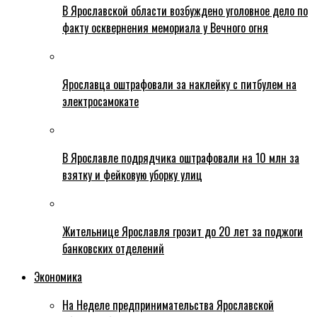
В Ярославской области возбуждено уголовное дело по
факту осквернения мемориала у Вечного огня
Ярославца оштрафовали за наклейку с питбулем на
электросамокате
В Ярославле подрядчика оштрафовали на 10 млн за
взятку и фейковую уборку улиц
Жительнице Ярославля грозит до 20 лет за поджоги
банковских отделений
Экономика
На Неделе предпринимательства Ярославской