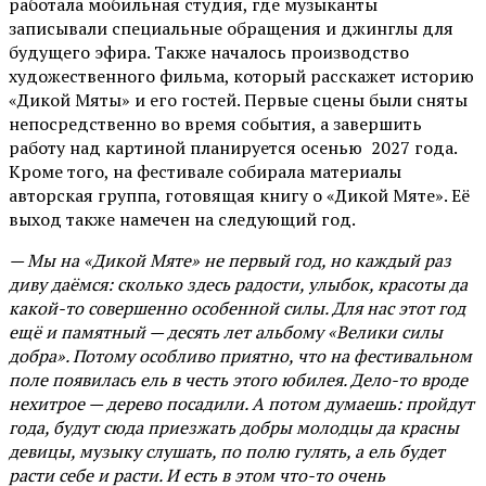
работала мобильная студия, где музыканты
записывали специальные обращения и джинглы для
будущего эфира. Также началось производство
художественного фильма, который расскажет историю
«Дикой Мяты» и его гостей. Первые сцены были сняты
непосредственно во время события, а завершить
работу над картиной планируется осенью 2027 года.
Кроме того, на фестивале собирала материалы
авторская группа, готовящая книгу о «Дикой Мяте». Её
выход также намечен на следующий год.
— Мы на «Дикой Мяте» не первый год, но каждый раз
диву даёмся: сколько здесь радости, улыбок, красоты да
какой-то совершенно особенной силы. Для нас этот год
ещё и памятный — десять лет альбому «Велики силы
добра». Потому особливо приятно, что на фестивальном
поле появилась ель в честь этого юбилея. Дело-то вроде
нехитрое — дерево посадили. А потом думаешь: пройдут
года, будут сюда приезжать добры молодцы да красны
девицы, музыку слушать, по полю гулять, а ель будет
расти себе и расти. И есть в этом что-то очень