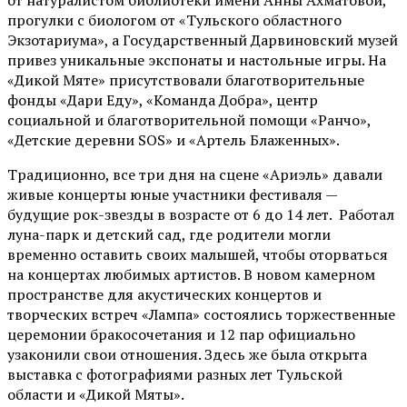
от
натуралистом
библиотеки имени Анны Ахматовой,
прогулки с биологом от
«Тульского областного
Экзотариума»
, а Государственный Дарвиновский музей
привез уникальные экспонаты и настольные игры. На
«Дикой Мяте» присутствовали благотворительные
фонды «Дари Еду», «Команда Добра», центр
социальной и благотворительной помощи «Ранчо»,
«Детские деревни SOS» и «Артель Блаженных».
Традиционно, все три дня на сцене
«Ариэль»
давали
живые концерты юные участники фестиваля —
будущие рок-звезды в возрасте от 6 до 14 лет. Работал
луна-парк и детский сад, где родители могли
временно оставить своих малышей, чтобы оторваться
на концертах любимых артистов. В новом камерном
пространстве для акустических концертов и
творческих встреч «Лампа» состоялись торжественные
церемонии бракосочетания и 12 пар официально
узаконили свои отношения. Здесь же была открыта
выставка с фотографиями разных лет Тульской
области и «Дикой Мяты».