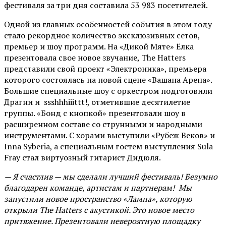
фестиваля за три дня составила 53 983 посетителей.
Одной из главных особенностей события в этом году
стало рекордное количество эксклюзивных сетов,
премьер и шоу программ. На «Дикой Мяте» Ёлка
презентовала свое новое звучание, The Hatters
представили свой проект «Электроника», премьера
которого состоялась на новой сцене «Вашана Арена».
Большие специальные шоу с оркестром подготовили
Драгни и ssshhhiiittt!, отметившие десятилетие
группы. «Бонд с кнопкой» презентовали шоу в
расширенном составе со струнными и народными
инструментами. С хорами выступили «Рубеж Веков» и
Inna Syberia, а специальным гостем выступления Sula
Fray стал виртуозный гитарист Дидюля.
— Я счастлив — мы сделали лучший фестиваль! Безумно
благодарен команде, артистам и партнерам! Мы
запустили новое пространство «Лампа», которую
открыли The Hatters с акустикой. Это новое место
притяжение. Презентовали невероятную площадку