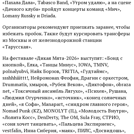
«Пахала Дала», Tabasco Band, «Утром удалю», а на сцене
«Дачного клуба» пройдут концерты команд «Мич»,
Lomany Russky и Driada.
Организаторы рекомендуют приезжать заранее, чтобы
избежать пробок. Также будут курсировать трансферы
из Москвы и от железнодорожной станции
«Тарусская».
На фестивале «Дикая Мята-2026» выступят: «Бонд с
кнопкой», Ёлка, «Танцы Минус», IOWA, TMNV,
polnalyubvi, Найк Борзов, TRITIA, «Гудтаймс»,
ssshhhiiittt!, Нейромонах Феофан, Драгни с оркестром,
Drummatix, хмыров, «Рубеж Веков», «Диктофон», obraza
net, «Токсичный ансамбль Лягухо», «Психея», Рушана,
«Людмил Огурченко», «источник», «конец солнечных
дней», «я Софа», Manapart, «синдром главного героя»,
Nomad Punk (KZ), MONOLYT (IL), «Молодость Внутри»,
«Лолита Косс», DenDerty, The OM, Sula Fray, СТРИО,
«соня хочет танцевать», «Пальцева Экспириенс»,
vestfalin, Инна Сиберия, «маяк», ПИЛС, «Досвидошь»,