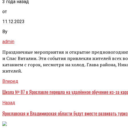
3 года назад
от
11.12.2023
By
admin
Праздничные мероприятия и открытие предновогодних 
и Спас Виталии. Эти события привлекли жителей всех в
катанием с горок, несмотря на холод. Глава района, Н
жителей.
Вперед
Школа № 87 в Ярославле перешла на удалённое обучение из-за кар
Назад
Ярославская и Владимирская области будут вместе развивать тури