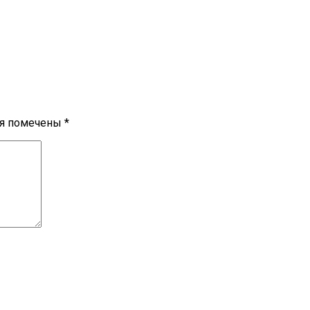
ля помечены
*