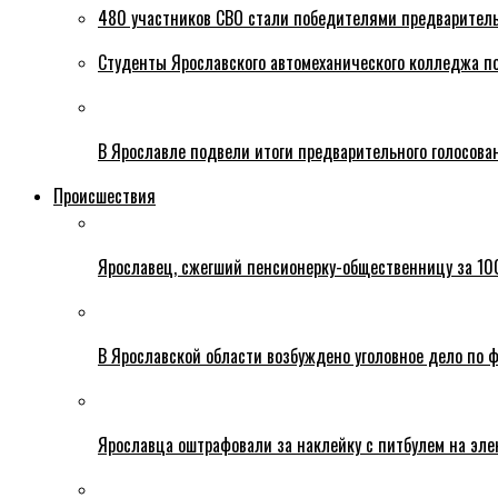
480 участников СВО стали победителями предваритель
Студенты Ярославского автомеханического колледжа п
В Ярославле подвели итоги предварительного голосова
Происшествия
Ярославец, сжегший пенсионерку-общественницу за 100
В Ярославской области возбуждено уголовное дело по ф
Ярославца оштрафовали за наклейку с питбулем на эле