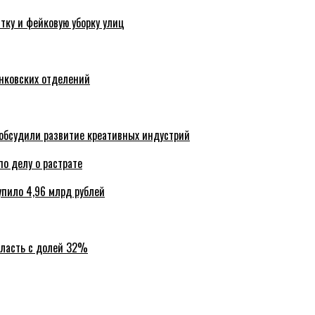
тку и фейковую уборку улиц
анковских отделений
обсудили развитие креативных индустрий
по делу о растрате
упило 4,96 млрд рублей
бласть с долей 32%