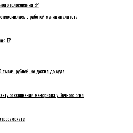
ного голосования ЕР
ознакомились с работой муниципалитета
ния ЕР
 тысяч рублей, не дожил до суда
акту осквернения мемориала у Вечного огня
ктросамокате