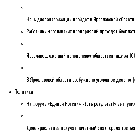
Ночь диспансеризации пройдет в Ярославской области
Работники ярославских предприятий проходят бесплат
Ярославец, сжегший пенсионерку-общественницу за 100
В Ярославской области возбуждено уголовное дело по ф
Политика
На форуме «Единой России» «Есть результат!» выступи
Двое ярославцев получат почётный знак города третье