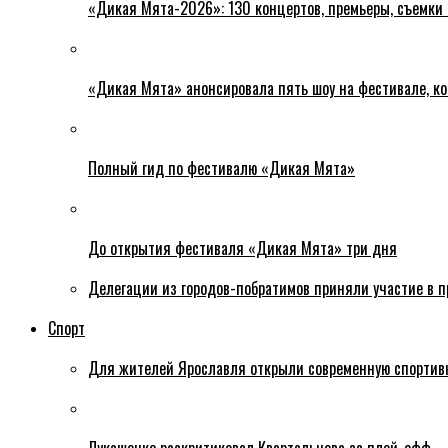
«Дикая Мята-2026»: 130 концертов, премьеры, съемки
«Дикая Мята» анонсировала пять шоу на фестивале, ко
Полный гид по фестивалю «Дикая Мята»
До открытия фестиваля «Дикая Мята» три дня
Делегации из городов-побратимов приняли участие в 
Спорт
Для жителей Ярославля открыли современную спортив