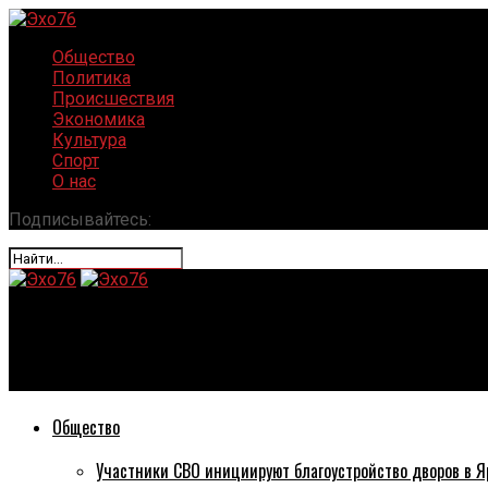
Общество
Политика
Происшествия
Экономика
Культура
Спорт
О нас
Подписывайтесь:
Эхо76
В Ярославском районе приближают Новый год
Общество
Участники СВО инициируют благоустройство дворов в Я