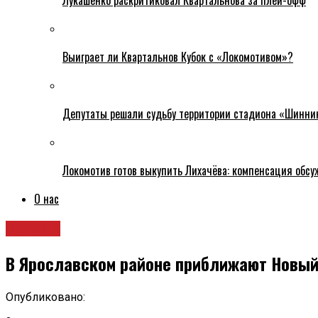
Лукашенко раскритиковал Квартальнова за плей-офф
Выиграет ли Квартальнов Кубок с «Локомотивом»?
Депутаты решали судьбу территории стадиона «Шинни
Локомотив готов выкупить Лихачёва: компенсация обс
О нас
Новости
В Ярославском районе приближают Новый
Опубликовано: