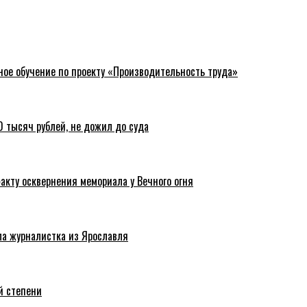
ное обучение по проекту «Производительность труда»
 тысяч рублей, не дожил до суда
акту осквернения мемориала у Вечного огня
ла журналистка из Ярославля
й степени