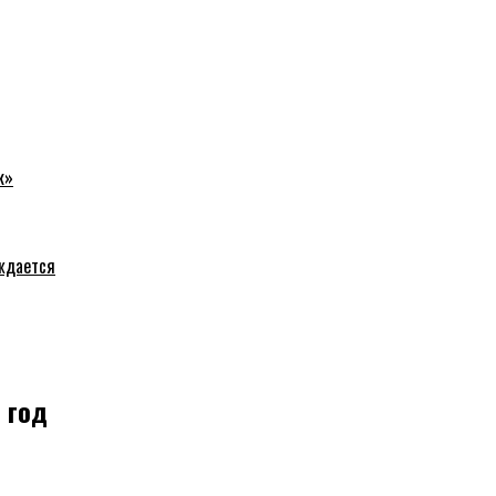
к»
уждается
 год