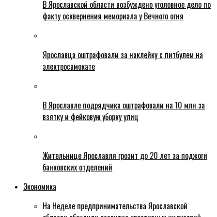
В Ярославской области возбуждено уголовное дело по
факту осквернения мемориала у Вечного огня
Ярославца оштрафовали за наклейку с питбулем на
электросамокате
В Ярославле подрядчика оштрафовали на 10 млн за
взятку и фейковую уборку улиц
Жительнице Ярославля грозит до 20 лет за поджоги
банковских отделений
Экономика
На Неделе предпринимательства Ярославской