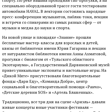
спорту. По реке Вашана проходили сап-прогулки, а на
специально оборудованной трассе гости тестировали
автомобили HAVAL. В лектории состоялись народные
пресс-конференции музыкантов, паблик-токи, лекции
и встречи со спикерами из самых разных сфер — от
музыки и медиа до науки и спорта.
На новой улице и площадке «Знание» прошли
бесплатные мастер-классы для взрослых и детей,
квизы от библиотеки имени Юрия Гагарина и лекции
от
натуралистом
библиотеки имени Анны Ахматовой,
прогулки с биологом от
«Тульского областного
Экзотариума»
, а Государственный Дарвиновский музей
привез уникальные экспонаты и настольные игры. На
«Дикой Мяте» присутствовали благотворительные
фонды «Дари Еду», «Команда Добра», центр
социальной и благотворительной помощи «Ранчо»,
«Детские деревни SOS» и «Артель Блаженных».
Традиционно, все три дня на сцене
«Ариэль»
давали
живые концерты юные участники фестиваля —