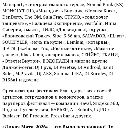
Manapart, «синдром главного героя», Nomad Punk (KZ),
MONOLYT (IL), «Молодость Внутри», «Лолита Косс»,
DenDerty, The OM, Sula Fray, СТРИО, «соня хочет
танцевать», «Пальцева Экспириенс», vestfalin, Инна
Сиберия, «маяк», ПИЛС, «Досвидошь», «друнк»,
«Борисовский Тракт», Sipe, 3.56 am, SALVADOR, «Шлюз»,
SOULTYLER, «ночь на кухне», Lemium, «котарды»,
ШАТЯ, Jazzhouse Trio, «Рваные ботинки», «Мама не
узнает», black lama, «неаринаменя», СЕЙЙЕС, ТКАНИ,
«Ответы Внутри», ВОДОПАДЫ и многие другие.
Диджей-сеты: DJ Грув, DJ Peretse, DJ Android, Saint
Rider, М.Pravda, DJ AKS, Somnia, LIRA, DJ Korolev, DJ
R136a1 и другие.
Организаторы фестиваля благодарят всех гостей,
артистов, сотрудников и волонтеров, а также
партнеров фестиваля — компании Haval, Яндекс 360,
Яндекс Путешествия, БАРЬЕР, ArtRobots, ЯДРО х
Ruslaser, DS Proaudio, Fresh bar и других.
«Дикая Мята-2026» — это было легендарно! До