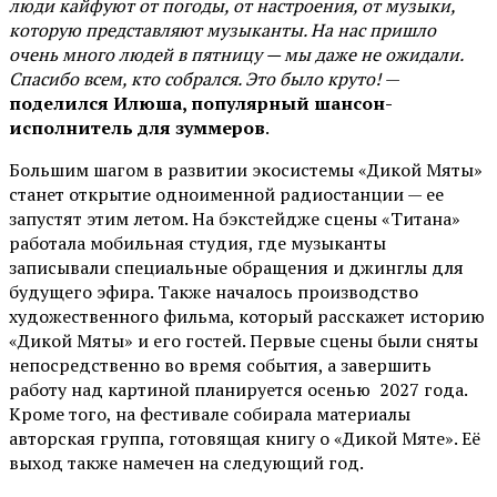
люди кайфуют от погоды, от настроения, от музыки,
которую представляют музыканты. На нас пришло
очень много людей в пятницу — мы даже не ожидали.
Спасибо всем, кто собрался. Это было круто!
—
поделился Илюша, популярный шансон-
исполнитель для зуммеров
.
Большим шагом в развитии экосистемы «Дикой Мяты»
станет открытие одноименной радиостанции — ее
запустят этим летом. На бэкстейдже сцены «Титана»
работала мобильная студия, где музыканты
записывали специальные обращения и джинглы для
будущего эфира. Также началось производство
художественного фильма, который расскажет историю
«Дикой Мяты» и его гостей. Первые сцены были сняты
непосредственно во время события, а завершить
работу над картиной планируется осенью 2027 года.
Кроме того, на фестивале собирала материалы
авторская группа, готовящая книгу о «Дикой Мяте». Её
выход также намечен на следующий год.