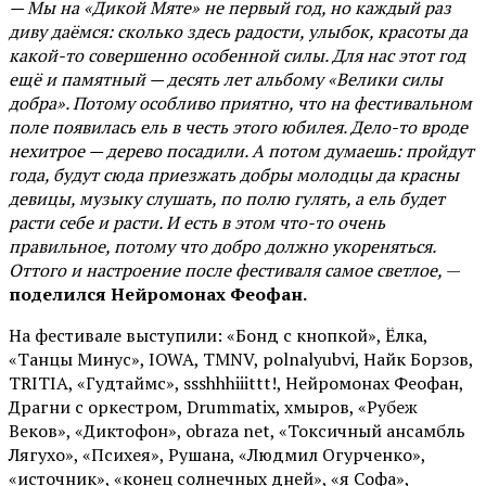
— Мы на «Дикой Мяте» не первый год, но каждый раз
диву даёмся: сколько здесь радости, улыбок, красоты да
какой-то совершенно особенной силы. Для нас этот год
ещё и памятный — десять лет альбому «Велики силы
добра». Потому особливо приятно, что на фестивальном
поле появилась ель в честь этого юбилея. Дело-то вроде
нехитрое — дерево посадили. А потом думаешь: пройдут
года, будут сюда приезжать добры молодцы да красны
девицы, музыку слушать, по полю гулять, а ель будет
расти себе и расти. И есть в этом что-то очень
правильное, потому что добро должно укореняться.
Оттого и настроение после фестиваля самое светлое,
—
поделился Нейромонах Феофан.
На фестивале выступили: «Бонд с кнопкой», Ёлка,
«Танцы Минус», IOWA, TMNV, polnalyubvi, Найк Борзов,
TRITIA, «Гудтаймс», ssshhhiiittt!, Нейромонах Феофан,
Драгни с оркестром, Drummatix, хмыров, «Рубеж
Веков», «Диктофон», obraza net, «Токсичный ансамбль
Лягухо», «Психея», Рушана, «Людмил Огурченко»,
«источник», «конец солнечных дней», «я Софа»,