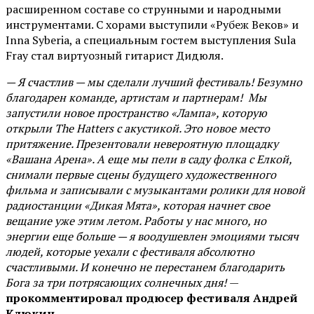
расширенном составе со струнными и народными
инструментами. С хорами выступили «Рубеж Веков» и
Inna Syberia, а специальным гостем выступления Sula
Fray стал виртуозный гитарист Дидюля.
— Я счастлив — мы сделали лучший фестиваль! Безумно
благодарен команде, артистам и партнерам! Мы
запустили новое пространство «Лампа», которую
открыли The Hatters с акустикой. Это новое место
притяжение. Презентовали невероятную площадку
«Вашана Арена». А еще мы пели в саду фолка с Елкой,
снимали первые сцены будущего художественного
фильма и записывали с музыкантами ролики для новой
радиостанции «Дикая Мята», которая начнет свое
вещание уже этим летом. Работы у нас много, но
энергии еще больше — я воодушевлен эмоциями тысяч
людей, которые уехали с фестиваля абсолютно
счастливыми. И конечно не перестанем благодарить
Бога за три потрясающих солнечных дня!
—
прокомментировал продюсер фестиваля Андрей
Клюкин.