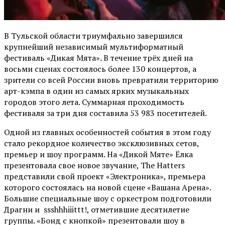
В Тульской области триумфально завершился
крупнейший независимый мультиформатный
фестиваль «Дикая Мята». В течение трёх дней на
восьми сценах состоялось более 130 концертов, а
зрители со всей России вновь превратили территорию
арт-кэмпа в один из самых ярких музыкальных
городов этого лета. Суммарная проходимость
фестиваля за три дня составила 53 983 посетителей.
Одной из главных особенностей события в этом году
стало рекордное количество эксклюзивных сетов,
премьер и шоу программ. На «Дикой Мяте» Ёлка
презентовала свое новое звучание, The Hatters
представили свой проект «Электроника», премьера
которого состоялась на новой сцене «Вашана Арена».
Большие специальные шоу с оркестром подготовили
Драгни и ssshhhiiittt!, отметившие десятилетие
группы. «Бонд с кнопкой» презентовали шоу в