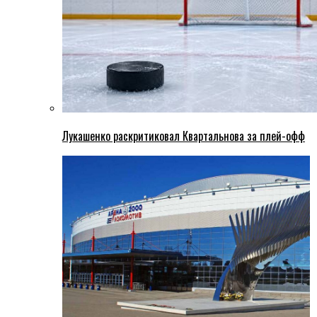
Лукашенко раскритиковал Квартальнова за плей-офф