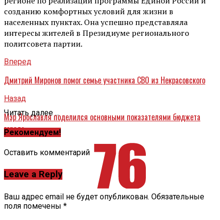
регионе по реализации программы Единой России и
созданию комфортных условий для жизни в
населенных пунктах. Она успешно представляла
интересы жителей в Президиуме регионального
политсовета партии.
Вперед
Дмитрий Миронов помог семье участника СВО из Некрасовского
Назад
Читать далее ...
Мэр Ярославля поделился основными показателями бюджета
города
Рекомендуем!
Оставить комментарий
Leave a Reply
Ваш адрес email не будет опубликован.
Обязательные
поля помечены
*