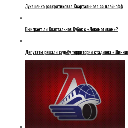
Лукашенко раскритиковал Квартальнова за плей-офф
Выиграет ли Квартальнов Кубок с «Локомотивом»?
Депутаты решали судьбу территории стадиона «Шинни