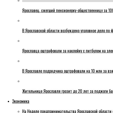
Ярославец, сжегший пенсионерку-общественницу за 100
В Ярославской области возбуждено уголовное дело по ф
Ярославца оштрафовали за наклейку с питбулем на эле
В Ярославле подрядчика оштрафовали на 10 млн за взя
Жительнице Ярославля грозит до 20 лет за поджоги б
Экономика
На Неделе предпринимательства Ярославской области 