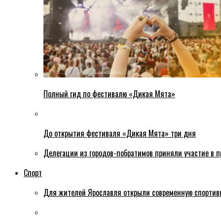
Полный гид по фестивалю «Дикая Мята»
До открытия фестиваля «Дикая Мята» три дня
Делегации из городов-побратимов приняли участие в 
Спорт
Для жителей Ярославля открыли современную спортив