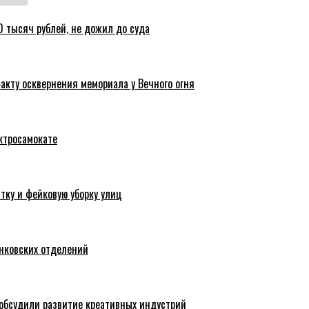
 тысяч рублей, не дожил до суда
акту осквернения мемориала у Вечного огня
ктросамокате
тку и фейковую уборку улиц
анковских отделений
обсудили развитие креативных индустрий