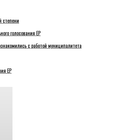
й степени
ного голосования ЕР
ознакомились с работой муниципалитета
ния ЕР