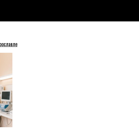
с недоработками
рославле