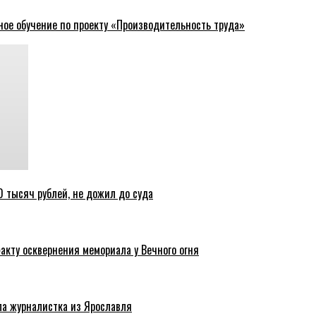
ное обучение по проекту «Производительность труда»
 тысяч рублей, не дожил до суда
акту осквернения мемориала у Вечного огня
ла журналистка из Ярославля