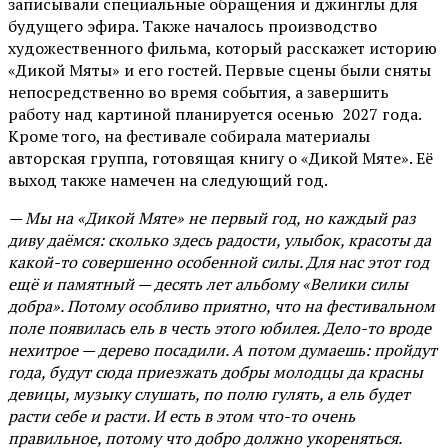
записывали специальные обращения и джинглы для
будущего эфира. Также началось производство
художественного фильма, который расскажет историю
«Дикой Мяты» и его гостей. Первые сцены были сняты
непосредственно во время события, а завершить
работу над картиной планируется осенью 2027 года.
Кроме того, на фестивале собирала материалы
авторская группа, готовящая книгу о «Дикой Мяте». Её
выход также намечен на следующий год.
— Мы на «Дикой Мяте» не первый год, но каждый раз
диву даёмся: сколько здесь радости, улыбок, красоты да
какой-то совершенно особенной силы. Для нас этот год
ещё и памятный — десять лет альбому «Велики силы
добра». Потому особливо приятно, что на фестивальном
поле появилась ель в честь этого юбилея. Дело-то вроде
нехитрое — дерево посадили. А потом думаешь: пройдут
года, будут сюда приезжать добры молодцы да красны
девицы, музыку слушать, по полю гулять, а ель будет
расти себе и расти. И есть в этом что-то очень
правильное, потому что добро должно укореняться.