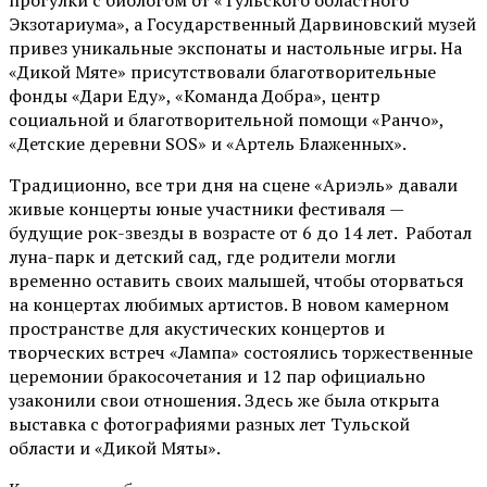
прогулки с биологом от
«Тульского областного
Экзотариума»
, а Государственный Дарвиновский музей
привез уникальные экспонаты и настольные игры. На
«Дикой Мяте» присутствовали благотворительные
фонды «Дари Еду», «Команда Добра», центр
социальной и благотворительной помощи «Ранчо»,
«Детские деревни SOS» и «Артель Блаженных».
Традиционно, все три дня на сцене
«Ариэль»
давали
живые концерты юные участники фестиваля —
будущие рок-звезды в возрасте от 6 до 14 лет. Работал
луна-парк и детский сад, где родители могли
временно оставить своих малышей, чтобы оторваться
на концертах любимых артистов. В новом камерном
пространстве для акустических концертов и
творческих встреч «Лампа» состоялись торжественные
церемонии бракосочетания и 12 пар официально
узаконили свои отношения. Здесь же была открыта
выставка с фотографиями разных лет Тульской
области и «Дикой Мяты».