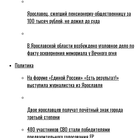
Ярославец, сжегший пенсионерку-общественницу за
100 тысяч рублей, не дожил до суда
В Ярославской области возбуждено уголовное дело по
факту осквернения мемориала у Вечного огня
Политика
На форуме «Единой России» «Есть результат!»
выступила журналистка из Ярославля
Двое ярославцев получат почётный знак города
третьей степени
480 участников СВО стали победителями
предварительного голосования ЕР