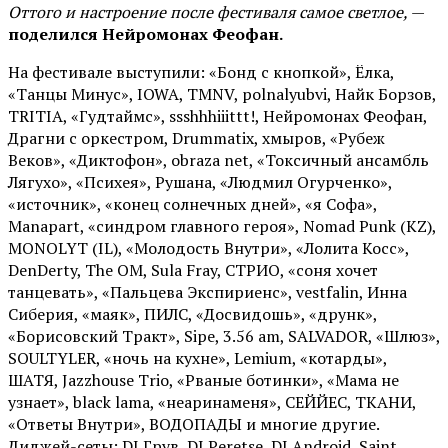
Оттого и настроение после фестиваля самое светлое,
—
поделился Нейромонах Феофан.
На фестивале выступили: «Бонд с кнопкой», Ёлка,
«Танцы Минус», IOWA, TMNV, polnalyubvi, Найк Борзов,
TRITIA, «Гудтаймс», ssshhhiiittt!, Нейромонах Феофан,
Драгни с оркестром, Drummatix, хмыров, «Рубеж
Веков», «Диктофон», obraza net, «Токсичный ансамбль
Лягухо», «Психея», Рушана, «Людмил Огурченко»,
«источник», «конец солнечных дней», «я Софа»,
Manapart, «синдром главного героя», Nomad Punk (KZ),
MONOLYT (IL), «Молодость Внутри», «Лолита Косс»,
DenDerty, The OM, Sula Fray, СТРИО, «соня хочет
танцевать», «Пальцева Экспириенс», vestfalin, Инна
Сиберия, «маяк», ПИЛС, «Досвидошь», «друнк»,
«Борисовский Тракт», Sipe, 3.56 am, SALVADOR, «Шлюз»,
SOULTYLER, «ночь на кухне», Lemium, «котарды»,
ШАТЯ, Jazzhouse Trio, «Рваные ботинки», «Мама не
узнает», black lama, «неаринаменя», СЕЙЙЕС, ТКАНИ,
«Ответы Внутри», ВОДОПАДЫ и многие другие.
Диджей-сеты: DJ Грув, DJ Peretse, DJ Android, Saint