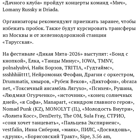
«Дачного клуба» пройдут концерты команд «Мич»,
Lomany Russky и Driada.
Организаторы рекомендуют приезжать заранее, чтобы
избежать пробок. Также будут курсировать трансферы
из Москвы и от железнодорожной станции
«Тарусская».
На фестивале «Дикая Мята-2026» выступят: «Бонд с
кнопкой», Ёлка, «Танцы Минус», IOWA, TMNV,
polnalyubvi, Найк Борзов, TRITIA, «Гудтаймс»,
ssshhhiiittt!, Нейромонах Феофан, Драгни с оркестром,
Drummatix, хмыров, «Рубеж Веков», «Диктофон», obraza
net, «Токсичный ансамбль Лягухо», «Психея», Рушана,
«Людмил Огурченко», «источник», «конец солнечных
дней», «я Софа», Manapart, «синдром главного героя»,
Nomad Punk (KZ), MONOLYT (IL), «Молодость Внутри»,
«Лолита Косс», DenDerty, The OM, Sula Fray, СТРИО,
«соня хочет танцевать», «Пальцева Экспириенс»,
vestfalin, Инна Сиберия, «маяк», ПИЛС, «Досвидошь»,
«друнк», «Борисовский Тракт», Sipe, 3.56 am,