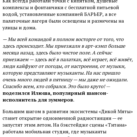
Как всегда работали точки с кипятком, душевые
комплексы и фонтанчики с бесплатной питьевой
водой, установленные компанией БАРЬЕР, а все
палаточные лагеря были освещены и размечены на
улицы и дома.
— Мы всей командой в полном восторге от того, что
здесь происходит. Мы приезжали в арт-кэмп больше
месяца назад, здесь было чистое поле. А сейчас
приезжаем — здесь всё в палатках, всё играет, всё живёт,
люди кайфуют от погоды, от настроения, от музыки,
которую представляют музыканты. На нас пришло
очень много людей в пятницу — мы даже не ожидали.
Спасибо всем, кто собрался. Это было круто!
—
поделился Илюша, популярный шансон-
исполнитель для зуммеров
.
Большим шагом в развитии экосистемы «Дикой Мяты»
станет открытие одноименной радиостанции — ее
запустят этим летом. На бэкстейдже сцены «Титана»
работала мобильная студия, где музыканты