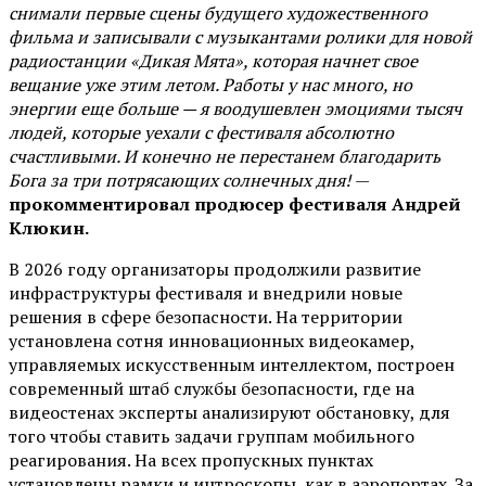
снимали первые сцены будущего художественного
фильма и записывали с музыкантами ролики для новой
радиостанции «Дикая Мята», которая начнет свое
вещание уже этим летом. Работы у нас много, но
энергии еще больше — я воодушевлен эмоциями тысяч
людей, которые уехали с фестиваля абсолютно
счастливыми. И конечно не перестанем благодарить
Бога за три потрясающих солнечных дня!
—
прокомментировал продюсер фестиваля Андрей
Клюкин.
В 2026 году организаторы продолжили развитие
инфраструктуры фестиваля и внедрили новые
решения в сфере безопасности. На территории
установлена сотня инновационных видеокамер,
управляемых искусственным интеллектом, построен
современный штаб службы безопасности, где на
видеостенах эксперты анализируют обстановку, для
того чтобы ставить задачи группам мобильного
реагирования. На всех пропускных пунктах
установлены рамки и интроскопы, как в аэропортах. За