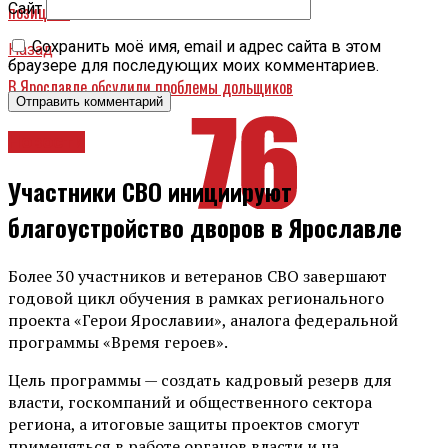
Сайт
позицией
Сохранить моё имя, email и адрес сайта в этом
Назад
браузере для последующих моих комментариев.
В Ярославле обсудили проблемы дольщиков
Новости
Участники СВО инициируют
благоустройство дворов в Ярославле
Более 30 участников и ветеранов СВО завершают
годовой цикл обучения в рамках регионального
проекта «Герои Ярославии», аналога федеральной
программы «Время героев».
Цель программы — создать кадровый резерв для
власти, госкомпаний и общественного сектора
региона, а итоговые защиты проектов смогут
применяться в работе органов власти и на