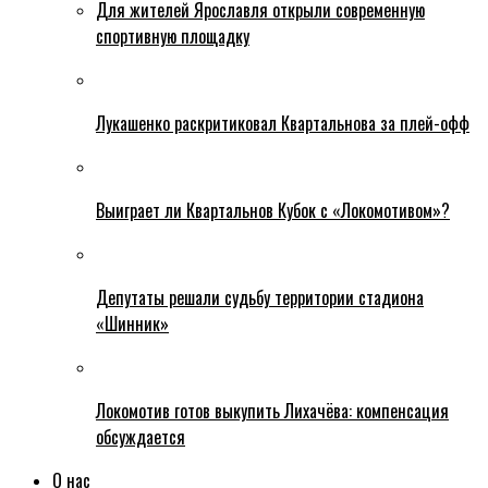
Для жителей Ярославля открыли современную
спортивную площадку
Лукашенко раскритиковал Квартальнова за плей-офф
Выиграет ли Квартальнов Кубок с «Локомотивом»?
Депутаты решали судьбу территории стадиона
«Шинник»
Локомотив готов выкупить Лихачёва: компенсация
обсуждается
О нас