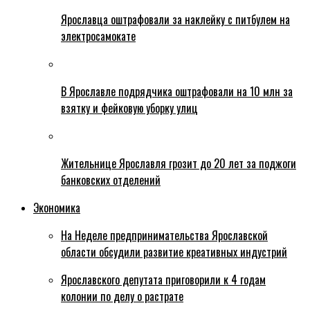
Ярославца оштрафовали за наклейку с питбулем на
электросамокате
В Ярославле подрядчика оштрафовали на 10 млн за
взятку и фейковую уборку улиц
Жительнице Ярославля грозит до 20 лет за поджоги
банковских отделений
Экономика
На Неделе предпринимательства Ярославской
области обсудили развитие креативных индустрий
Ярославского депутата приговорили к 4 годам
колонии по делу о растрате