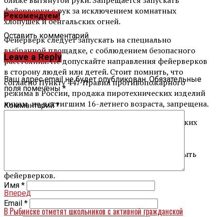
фейерверки с рук за исключением комнатных
Рекомендуем!
хлопушек и бенгальских огней.
Оставить комментарий
Фейерверк следует запускать на специально
выбранной площадке, с соблюдением безопасного
Leave a Reply
расстояния. Не допускайте направления фейерверков
в сторону людей или детей. Стоит помнить, что
Ваш адрес email не будет опубликован.
Обязательные
согласно Пункту 447 Правил противопожарного
поля помечены
*
режима в России, продажа пиротехнических изделий
лицам, не достигшим 16-летнего возраста, запрещена.
Комментарий
*
Все эти меры направлены на защиту себя и близких
людей от возможных опасностей, связанных с
использованием пиротехники. Поэтому важно
соблюдать правила пожарной безопасности и быть
внимательными при покупке и использовании
фейерверков.
Имя
*
Вперед
Email
*
В Рыбинске отметят школьников с активной гражданской