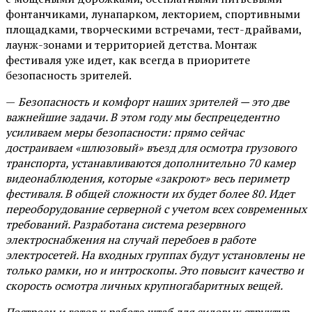
фонтанчиками, лунапарком, лекторием, спортивными
площадками, творческими встречами, тест-драйвами,
лаунж-зонами и территорией детства. Монтаж
фестиваля уже идет, как всегда в приоритете
безопасность зрителей.
—
Безопасность и комфорт наших зрителей — это две
важнейшие задачи. В этом году мы беспрецедентно
усиливаем меры безопасности: прямо сейчас
достраиваем «шлюзовый» въезд для осмотра грузового
транспорта, устанавливаются дополнительно 70 камер
видеонаблюдения, которые «закроют» весь периметр
фестиваля. В общей сложности их будет более 80. Идет
переоборудование серверной с учетом всех современных
требований. Разработана система резервного
электроснабжения на случай перебоев в работе
электросетей. На входных группах будут установлены не
только рамки, но и интроскопы. Это повысит качество и
скорость осмотра личных крупногабаритных вещей.
Построен и готов к работе штаб для силовых структур —