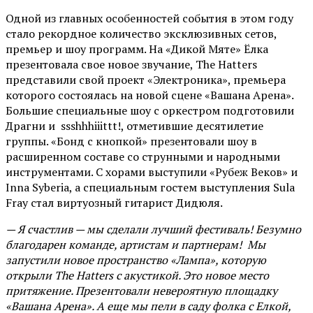
Одной из главных особенностей события в этом году
стало рекордное количество эксклюзивных сетов,
премьер и шоу программ. На «Дикой Мяте» Ёлка
презентовала свое новое звучание, The Hatters
представили свой проект «Электроника», премьера
которого состоялась на новой сцене «Вашана Арена».
Большие специальные шоу с оркестром подготовили
Драгни и ssshhhiiittt!, отметившие десятилетие
группы. «Бонд с кнопкой» презентовали шоу в
расширенном составе со струнными и народными
инструментами. С хорами выступили «Рубеж Веков» и
Inna Syberia, а специальным гостем выступления Sula
Fray стал виртуозный гитарист Дидюля.
— Я счастлив — мы сделали лучший фестиваль! Безумно
благодарен команде, артистам и партнерам! Мы
запустили новое пространство «Лампа», которую
открыли The Hatters с акустикой. Это новое место
притяжение. Презентовали невероятную площадку
«Вашана Арена». А еще мы пели в саду фолка с Елкой,