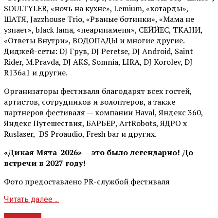
SOULTYLER, «ночь на кухне», Lemium, «котарды»,
ШАТЯ, Jazzhouse Trio, «Рваные ботинки», «Мама не
узнает», black lama, «неаринаменя», СЕЙЙЕС, ТКАНИ,
«Ответы Внутри», ВОДОПАДЫ и многие другие.
Диджей-сеты: DJ Грув, DJ Peretse, DJ Android, Saint
Rider, М.Pravda, DJ AKS, Somnia, LIRA, DJ Korolev, DJ
R136a1 и другие.
Организаторы фестиваля благодарят всех гостей,
артистов, сотрудников и волонтеров, а также
партнеров фестиваля — компании Haval, Яндекс 360,
Яндекс Путешествия, БАРЬЕР, ArtRobots, ЯДРО х
Ruslaser, DS Proaudio, Fresh bar и других.
«Дикая Мята-2026» — это было легендарно! До
встречи в 2027 году!
Фото предоставлено PR-службой фестиваля
Читать далее ...