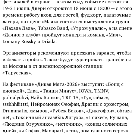
фестивалей в стране — в этом году событие состоится
19-21 июня. Двери откроются 18 июня с 18:00 — с этого
времени работу вход для гостей, фудкорт, палаточные
лагеря, на сцене «Маяк» состоятся выступления групп
«Пахала Дала», Tabasco Band, «Утром удалю», а на сцене
«Дачного клуба» пройдут концерты команд «Мич»,
Lomany Russky и Driada.
Организаторы рекомендуют приезжать заранее, чтобы
избежать пробок. Также будут курсировать трансферы
из Москвы и от железнодорожной станции
«Тарусская».
На фестивале «Дикая Мята-2026» выступят: «Бонд с
кнопкой», Ёлка, «Танцы Минус», IOWA, TMNV,
polnalyubvi, Найк Борзов, TRITIA, «Гудтаймс»,
ssshhhiiittt!, Нейромонах Феофан, Драгни с оркестром,
Drummatix, хмыров, «Рубеж Веков», «Диктофон», obraza
net, «Токсичный ансамбль Лягухо», «Психея», Рушана,
«Людмил Огурченко», «источник», «конец солнечных
дней», «я Софа», Manapart, «синдром главного героя»,