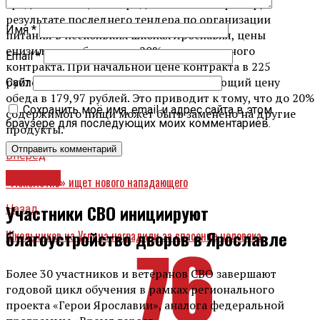
среди поставщиков продолжается. Например, в
результате последнего тендера по организации
Имя
*
питания в нескольких школах Ярославля, цены
снизились на более чем 20% от изначального
Email
*
контракта. При начальной цене контракта в 225
рублей, победил поставщик, предлагающий цену
Сайт
обеда в 179,97 рублей. Это приводит к тому, что до 20%
Сохранить моё имя, email и адрес сайта в этом
содержимого пищи может быть заменено на другие
браузере для последующих моих комментариев.
продукты.
Вперед
Новости
«Локомотив» ищет нового нападающего
Участники СВО инициируют
Назад
благоустройство дворов в Ярославле
Школьников из Углича наградили за спасение человека
Более 30 участников и ветеранов СВО завершают
годовой цикл обучения в рамках регионального
проекта «Герои Ярославии», аналога федеральной