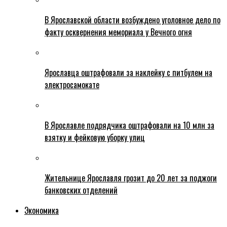
В Ярославской области возбуждено уголовное дело по
факту осквернения мемориала у Вечного огня
Ярославца оштрафовали за наклейку с питбулем на
электросамокате
В Ярославле подрядчика оштрафовали на 10 млн за
взятку и фейковую уборку улиц
Жительнице Ярославля грозит до 20 лет за поджоги
банковских отделений
Экономика