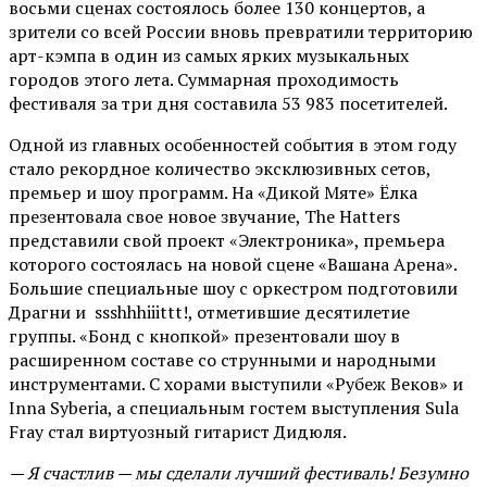
восьми сценах состоялось более 130 концертов, а
зрители со всей России вновь превратили территорию
арт-кэмпа в один из самых ярких музыкальных
городов этого лета. Суммарная проходимость
фестиваля за три дня составила 53 983 посетителей.
Одной из главных особенностей события в этом году
стало рекордное количество эксклюзивных сетов,
премьер и шоу программ. На «Дикой Мяте» Ёлка
презентовала свое новое звучание, The Hatters
представили свой проект «Электроника», премьера
которого состоялась на новой сцене «Вашана Арена».
Большие специальные шоу с оркестром подготовили
Драгни и ssshhhiiittt!, отметившие десятилетие
группы. «Бонд с кнопкой» презентовали шоу в
расширенном составе со струнными и народными
инструментами. С хорами выступили «Рубеж Веков» и
Inna Syberia, а специальным гостем выступления Sula
Fray стал виртуозный гитарист Дидюля.
— Я счастлив — мы сделали лучший фестиваль! Безумно