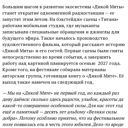
Большим шагом в развитии экосистемы «Дикой Мяты»
станет открытие одноименной радиостанции — ее
запустят этим летом. На бэкстейдже сцены «Титана»
работала мобильная студия, где музыканты
записывали специальные обращения и джинглы для
будущего эфира. Также началось производство
художественного фильма, который расскажет историю
«Дикой Мяты» и его гостей. Первые сцены были сняты
непосредственно во время события, а завершить
работу над картиной планируется осенью 2027 года.
Кроме того, на фестивале собирала материалы
авторская группа, готовящая книгу о «Дикой Мяте». Её
выход также намечен на следующий год.
— Мы на «Дикой Мяте» не первый год, но каждый раз
диву даёмся: сколько здесь радости, улыбок, красоты да
какой-то совершенно особенной силы. Для нас этот год
ещё и памятный — десять лет альбому «Велики силы
добра». Потому особливо приятно, что на фестивальном
поле появилась ель в честь этого юбилея. Дело-то вроде