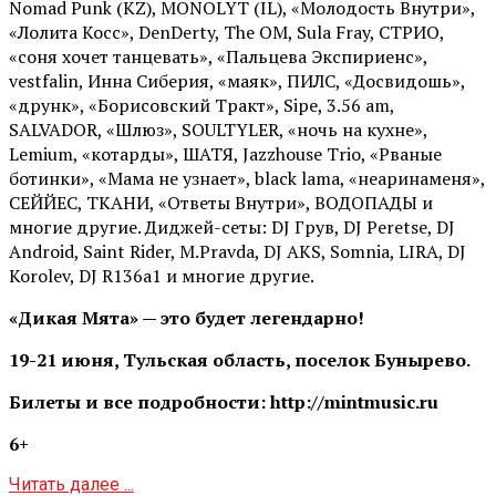
Nomad Punk (KZ), MONOLYT (IL), «Молодость Внутри»,
«Лолита Косс», DenDerty, The OM, Sula Fray, СТРИО,
«соня хочет танцевать», «Пальцева Экспириенс»,
vestfalin, Инна Сиберия, «маяк», ПИЛС, «Досвидошь»,
«друнк», «Борисовский Тракт», Sipe, 3.56 am,
SALVADOR, «Шлюз», SOULTYLER, «ночь на кухне»,
Lemium, «котарды», ШАТЯ, Jazzhouse Trio, «Рваные
ботинки», «Мама не узнает», black lama, «неаринаменя»,
СЕЙЙЕС, ТКАНИ, «Ответы Внутри», ВОДОПАДЫ и
многие другие. Диджей-сеты: DJ Грув, DJ Peretse, DJ
Android, Saint Rider, М.Pravda, DJ AKS, Somnia, LIRA, DJ
Korolev, DJ R136a1 и многие другие.
«Дикая Мята» — это будет легендарно!
19-21 июня, Тульская область, поселок Бунырево.
Билеты и все подробности: http://mintmusic.ru
6+
Читать далее ...