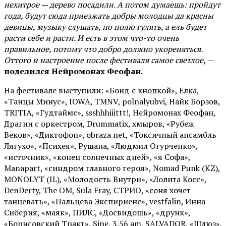
нехитрое — дерево посадили. А потом думаешь: пройдут
года, будут сюда приезжать добры молодцы да красны
девицы, музыку слушать, по полю гулять, а ель будет
расти себе и расти. И есть в этом что-то очень
правильное, потому что добро должно укореняться.
Оттого и настроение после фестиваля самое светлое,
—
поделился Нейромонах Феофан.
На фестивале выступили: «Бонд с кнопкой», Ёлка,
«Танцы Минус», IOWA, TMNV, polnalyubvi, Найк Борзов,
TRITIA, «Гудтаймс», ssshhhiiittt!, Нейромонах Феофан,
Драгни с оркестром, Drummatix, хмыров, «Рубеж
Веков», «Диктофон», obraza net, «Токсичный ансамбль
Лягухо», «Психея», Рушана, «Людмил Огурченко»,
«источник», «конец солнечных дней», «я Софа»,
Manapart, «синдром главного героя», Nomad Punk (KZ),
MONOLYT (IL), «Молодость Внутри», «Лолита Косс»,
DenDerty, The OM, Sula Fray, СТРИО, «соня хочет
танцевать», «Пальцева Экспириенс», vestfalin, Инна
Сиберия, «маяк», ПИЛС, «Досвидошь», «друнк»,
«Борисовский Тракт», Sipe, 3.56 am, SALVADOR, «Шлюз»,