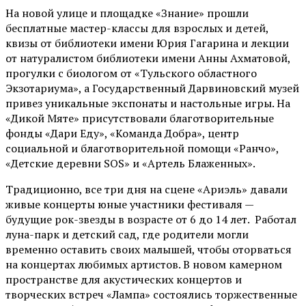
На новой улице и площадке «Знание» прошли
бесплатные мастер-классы для взрослых и детей,
квизы от библиотеки имени Юрия Гагарина и лекции
от
натуралистом
библиотеки имени Анны Ахматовой,
прогулки с биологом от
«Тульского областного
Экзотариума»
, а Государственный Дарвиновский музей
привез уникальные экспонаты и настольные игры. На
«Дикой Мяте» присутствовали благотворительные
фонды «Дари Еду», «Команда Добра», центр
социальной и благотворительной помощи «Ранчо»,
«Детские деревни SOS» и «Артель Блаженных».
Традиционно, все три дня на сцене
«Ариэль»
давали
живые концерты юные участники фестиваля —
будущие рок-звезды в возрасте от 6 до 14 лет. Работал
луна-парк и детский сад, где родители могли
временно оставить своих малышей, чтобы оторваться
на концертах любимых артистов. В новом камерном
пространстве для акустических концертов и
творческих встреч «Лампа» состоялись торжественные