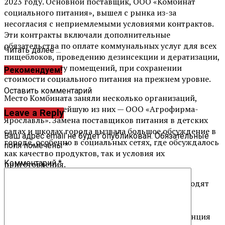
2023 году. Основной поставщик, ООО «Комбинат
социального питания», вышел с рынка из-за
несогласия с неприемлемыми условиями контрактов.
Эти контракты включали дополнительные
обязательства по оплате коммунальных услуг для всех
Читать далее ...
пищеблоков, проведению дезинсекции и дератизации,
а также ремонту помещений, при сохранении
Рекомендуем!
стоимости социального питания на прежнем уровне.
Оставить комментарий
Место Комбината заняли несколько организаций,
включая крупнейшую из них — ООО «Агрофирма-
Leave a Reply
Ярославль». Замена поставщиков питания в детских
садах и школах города вызвала большое обсуждение в
Ваш адрес email не будет опубликован.
Обязательные
городе, особенно в социальных сетях, где обсуждалось
поля помечены
*
как качество продуктов, так и условия их
Комментарий
*
приготовления.
В настоящее время проверки в этой сфере проводят
Прокуратура, Роспотребнадзор, ФАС и детский
омбудсмен. На фоне постоянных скандалов с
качеством школьного питания ценовая конкуренция