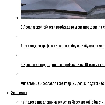
В Ярославской области возбуждено уголовное дело по ф
Ярославца оштрафовали за наклейку с питбулем на эле
В Ярославле подрядчика оштрафовали на 10 млн за взя
Жительнице Ярославля грозит до 20 лет за поджоги б
Экономика
На Неделе предпринимательства Ярославской области 