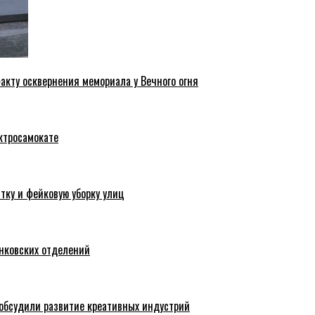
акту осквернения мемориала у Вечного огня
ктросамокате
тку и фейковую уборку улиц
анковских отделений
обсудили развитие креативных индустрий