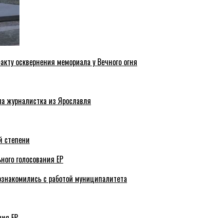
акту осквернения мемориала у Вечного огня
ла журналистка из Ярославля
й степени
ного голосования ЕР
ознакомились с работой муниципалитета
ния ЕР