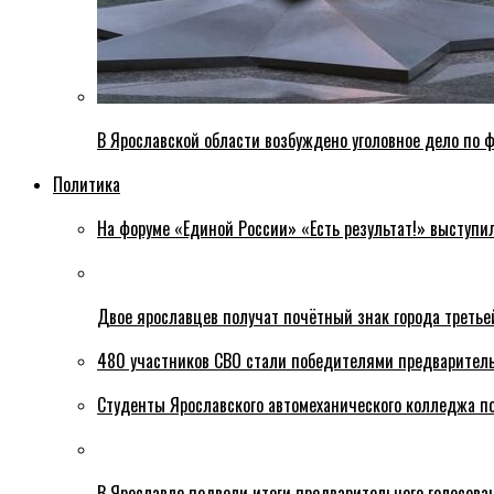
В Ярославской области возбуждено уголовное дело по ф
Политика
На форуме «Единой России» «Есть результат!» выступи
Двое ярославцев получат почётный знак города третье
480 участников СВО стали победителями предваритель
Студенты Ярославского автомеханического колледжа п
В Ярославле подвели итоги предварительного голосова