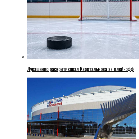
Лукашенко раскритиковал Квартальнова за плей-офф