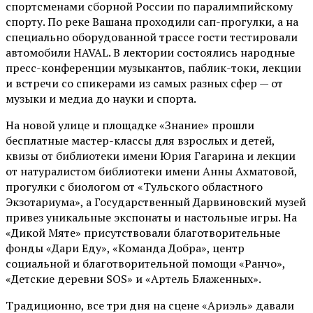
спортсменами сборной России по паралимпийскому
спорту. По реке Вашана проходили сап-прогулки, а на
специально оборудованной трассе гости тестировали
автомобили HAVAL. В лектории состоялись народные
пресс-конференции музыкантов, паблик-токи, лекции
и встречи со спикерами из самых разных сфер — от
музыки и медиа до науки и спорта.
На новой улице и площадке «Знание» прошли
бесплатные мастер-классы для взрослых и детей,
квизы от библиотеки имени Юрия Гагарина и лекции
от
натуралистом
библиотеки имени Анны Ахматовой,
прогулки с биологом от
«Тульского областного
Экзотариума»
, а Государственный Дарвиновский музей
привез уникальные экспонаты и настольные игры. На
«Дикой Мяте» присутствовали благотворительные
фонды «Дари Еду», «Команда Добра», центр
социальной и благотворительной помощи «Ранчо»,
«Детские деревни SOS» и «Артель Блаженных».
Традиционно, все три дня на сцене
«Ариэль»
давали