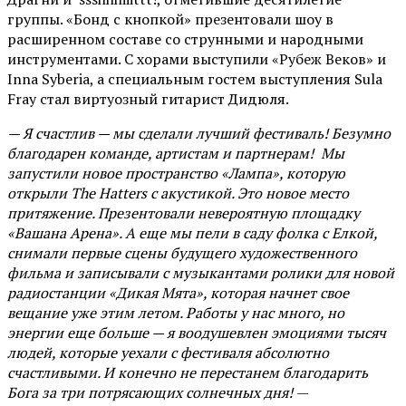
группы. «Бонд с кнопкой» презентовали шоу в
расширенном составе со струнными и народными
инструментами. С хорами выступили «Рубеж Веков» и
Inna Syberia, а специальным гостем выступления Sula
Fray стал виртуозный гитарист Дидюля.
— Я счастлив — мы сделали лучший фестиваль! Безумно
благодарен команде, артистам и партнерам! Мы
запустили новое пространство «Лампа», которую
открыли The Hatters с акустикой. Это новое место
притяжение. Презентовали невероятную площадку
«Вашана Арена». А еще мы пели в саду фолка с Елкой,
снимали первые сцены будущего художественного
фильма и записывали с музыкантами ролики для новой
радиостанции «Дикая Мята», которая начнет свое
вещание уже этим летом. Работы у нас много, но
энергии еще больше — я воодушевлен эмоциями тысяч
людей, которые уехали с фестиваля абсолютно
счастливыми. И конечно не перестанем благодарить
Бога за три потрясающих солнечных дня!
—