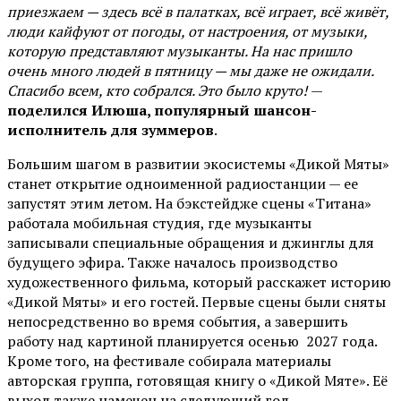
приезжаем — здесь всё в палатках, всё играет, всё живёт,
люди кайфуют от погоды, от настроения, от музыки,
которую представляют музыканты. На нас пришло
очень много людей в пятницу — мы даже не ожидали.
Спасибо всем, кто собрался. Это было круто!
—
поделился Илюша, популярный шансон-
исполнитель для зуммеров
.
Большим шагом в развитии экосистемы «Дикой Мяты»
станет открытие одноименной радиостанции — ее
запустят этим летом. На бэкстейдже сцены «Титана»
работала мобильная студия, где музыканты
записывали специальные обращения и джинглы для
будущего эфира. Также началось производство
художественного фильма, который расскажет историю
«Дикой Мяты» и его гостей. Первые сцены были сняты
непосредственно во время события, а завершить
работу над картиной планируется осенью 2027 года.
Кроме того, на фестивале собирала материалы
авторская группа, готовящая книгу о «Дикой Мяте». Её
выход также намечен на следующий год.