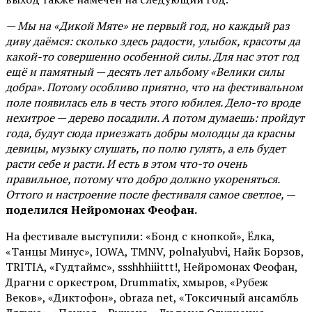
— Мы на «Дикой Мяте» не первый год, но каждый раз
диву даёмся: сколько здесь радости, улыбок, красоты да
какой-то совершенно особенной силы. Для нас этот год
ещё и памятный — десять лет альбому «Велики силы
добра». Потому особливо приятно, что на фестивальном
поле появилась ель в честь этого юбилея. Дело-то вроде
нехитрое — дерево посадили. А потом думаешь: пройдут
года, будут сюда приезжать добры молодцы да красны
девицы, музыку слушать, по полю гулять, а ель будет
расти себе и расти. И есть в этом что-то очень
правильное, потому что добро должно укореняться.
Оттого и настроение после фестиваля самое светлое,
—
поделился Нейромонах Феофан.
На фестивале выступили: «Бонд с кнопкой», Ёлка,
«Танцы Минус», IOWA, TMNV, polnalyubvi, Найк Борзов,
TRITIA, «Гудтаймс», ssshhhiiittt!, Нейромонах Феофан,
Драгни с оркестром, Drummatix, хмыров, «Рубеж
Веков», «Диктофон», obraza net, «Токсичный ансамбль