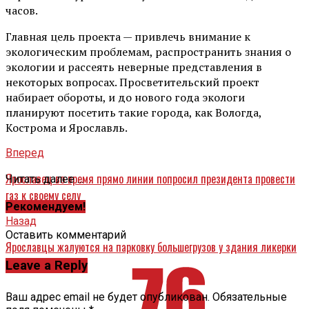
часов.
Главная цель проекта — привлечь внимание к
экологическим проблемам, распространить знания о
экологии и рассеять неверные представления в
некоторых вопросах. Просветительский проект
набирает обороты, и до нового года экологи
планируют посетить такие города, как Вологда,
Кострома и Ярославль.
Вперед
Ярославец во время прямо линии попросил президента провести
Читать далее ...
газ к своему селу
Рекомендуем!
Назад
Оставить комментарий
Ярославцы жалуются на парковку большегрузов у здания ликерки
Leave a Reply
Ваш адрес email не будет опубликован.
Обязательные