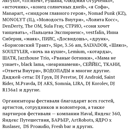
Лягухо», «Психея», Рушана, «Людмил Огурченко»,
«источник», «конец солнечных дней», «я Софа»,
Manapart, «синдром главного героя», Nomad Punk (KZ),
MONOLYT (IL), «Молодость Внутри», «Лолита Косс»,
DenDerty, The OM, Sula Fray, СТРИО, «соня хочет
танцевать», «Пальцева Экспириенс», vestfalin, Инна
Сиберия, «маяк», ПИЛС, «Досвидошь», «друнк»,
«Борисовский Тракт», Sipe, 3.56 am, SALVADOR, «Шлюз»,
SOULTYLER, «ночь на кухне», Lemium, «котарды»,
ШАТЯ, Jazzhouse Trio, «Рваные ботинки», «Мама не
узнает», black lama, «неаринаменя», СЕЙЙЕС, ТКАНИ,
«Ответы Внутри», ВОДОПАДЫ и многие другие.
Диджей-сеты: DJ Грув, DJ Peretse, DJ Android, Saint
Rider, М.Pravda, DJ AKS, Somnia, LIRA, DJ Korolev, DJ
R136a1 и другие.
Организаторы фестиваля благодарят всех гостей,
артистов, сотрудников и волонтеров, а также
партнеров фестиваля — компании Haval, Яндекс 360,
Яндекс Путешествия, БАРЬЕР, ArtRobots, ЯДРО х
Ruslaser, DS Proaudio, Fresh bar и других.