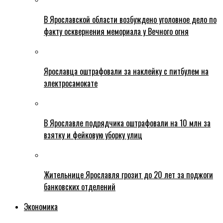
В Ярославской области возбуждено уголовное дело по
факту осквернения мемориала у Вечного огня
Ярославца оштрафовали за наклейку с питбулем на
электросамокате
В Ярославле подрядчика оштрафовали на 10 млн за
взятку и фейковую уборку улиц
Жительнице Ярославля грозит до 20 лет за поджоги
банковских отделений
Экономика