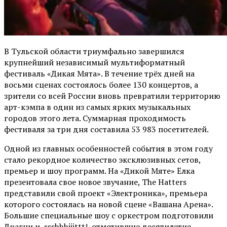
В Тульской области триумфально завершился
крупнейший независимый мультиформатный
фестиваль «Дикая Мята». В течение трёх дней на
восьми сценах состоялось более 130 концертов, а
зрители со всей России вновь превратили территорию
арт-кэмпа в один из самых ярких музыкальных
городов этого лета. Суммарная проходимость
фестиваля за три дня составила 53 983 посетителей.
Одной из главных особенностей события в этом году
стало рекордное количество эксклюзивных сетов,
премьер и шоу программ. На «Дикой Мяте» Ёлка
презентовала свое новое звучание, The Hatters
представили свой проект «Электроника», премьера
которого состоялась на новой сцене «Вашана Арена».
Большие специальные шоу с оркестром подготовили
Драгни и ssshhhiiittt!, отметившие десятилетие