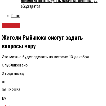
Локомотив готов выкупить Лихачёва: компенсация
обсуждается
О нас
Новости
Жители Рыбинска смогут задать
вопросы мэру
Это можно будет сделать на встрече 13 декабря.
Опубликовано:
3 года назад
от
06.12.2023
By