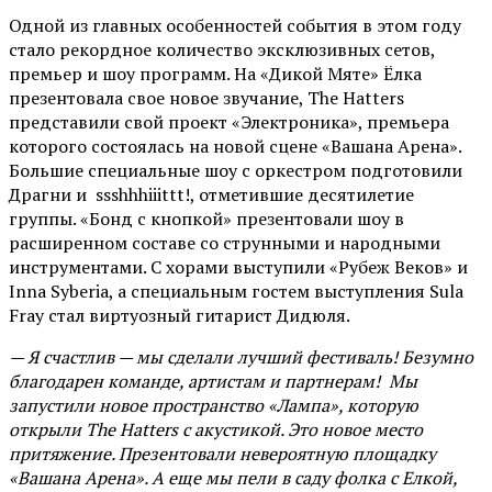
Одной из главных особенностей события в этом году
стало рекордное количество эксклюзивных сетов,
премьер и шоу программ. На «Дикой Мяте» Ёлка
презентовала свое новое звучание, The Hatters
представили свой проект «Электроника», премьера
которого состоялась на новой сцене «Вашана Арена».
Большие специальные шоу с оркестром подготовили
Драгни и ssshhhiiittt!, отметившие десятилетие
группы. «Бонд с кнопкой» презентовали шоу в
расширенном составе со струнными и народными
инструментами. С хорами выступили «Рубеж Веков» и
Inna Syberia, а специальным гостем выступления Sula
Fray стал виртуозный гитарист Дидюля.
— Я счастлив — мы сделали лучший фестиваль! Безумно
благодарен команде, артистам и партнерам! Мы
запустили новое пространство «Лампа», которую
открыли The Hatters с акустикой. Это новое место
притяжение. Презентовали невероятную площадку
«Вашана Арена». А еще мы пели в саду фолка с Елкой,