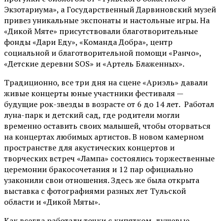
Экзотариума»
, а Государственный Дарвиновский музей
привез уникальные экспонаты и настольные игры. На
«Дикой Мяте» присутствовали благотворительные
фонды «Дари Еду», «Команда Добра», центр
социальной и благотворительной помощи «Ранчо»,
«Детские деревни SOS» и «Артель Блаженных».
Традиционно, все три дня на сцене
«Ариэль»
давали
живые концерты юные участники фестиваля —
будущие рок-звезды в возрасте от 6 до 14 лет. Работал
луна-парк и детский сад, где родители могли
временно оставить своих малышей, чтобы оторваться
на концертах любимых артистов. В новом камерном
пространстве для акустических концертов и
творческих встреч «Лампа» состоялись торжественные
церемонии бракосочетания и 12 пар официально
узаконили свои отношения. Здесь же была открыта
выставка с фотографиями разных лет Тульской
области и «Дикой Мяты».
Как всегда работали точки с кипятком, душевые