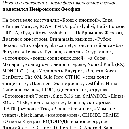
Оттого и настроение после фестиваля самое светлое,
—
поделился Нейромонах Феофан.
На фестивале выступили: «Бонд с кнопкой», Ёлка,
«Танцы Минус», IOWA, TMNV, polnalyubvi, Найк Борзов,
TRITIA, «Гудтаймс», ssshhhiiittt!, Нейромонах Феофан,
Драгни с оркестром, Drummatix, хмыров, «Рубеж
Веков», «Диктофон», obraza net, «Токсичный ансамбль
Лягухо», «Психея», Рушана, «Людмил Огурченко»,
«источник», «конец солнечных дней», «я Софа»,
Manapart, «синдром главного героя», Nomad Punk (KZ),
MONOLYT (IL), «Молодость Внутри», «Лолита Косс»,
DenDerty, The OM, Sula Fray, СТРИО, «соня хочет
танцевать», «Пальцева Экспириенс», vestfalin, Инна
Сиберия, «маяк», ПИЛС, «Досвидошь», «друнк»,
«Борисовский Тракт», Sipe, 3.56 am, SALVADOR, «Шлюз»,
SOULTYLER, «ночь на кухне», Lemium, «котарды»,
ШАТЯ, Jazzhouse Trio, «Рваные ботинки», «Мама не
узнает», black lama, «неаринаменя», СЕЙЙЕС, ТКАНИ,
«Ответы Внутри», ВОДОПАДЫ и многие другие.
Диджей-сеты: DJ Грув, DJ Peretse, DJ Android, Saint