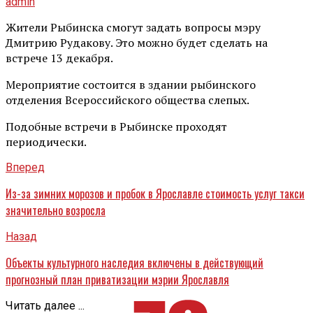
admin
Жители Рыбинска смогут задать вопросы мэру
Дмитрию Рудакову. Это можно будет сделать на
встрече 13 декабря.
Мероприятие состоится в здании рыбинского
отделения Всероссийского общества слепых.
Подобные встречи в Рыбинске проходят
периодически.
Вперед
Из-за зимних морозов и пробок в Ярославле стоимость услуг такси
значительно возросла
Назад
Объекты культурного наследия включены в действующий
прогнозный план приватизации мэрии Ярославля
Читать далее ...