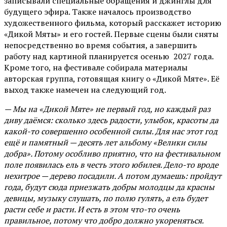
записывали специальные обращения и джинглы для
будущего эфира. Также началось производство
художественного фильма, который расскажет историю
«Дикой Мяты» и его гостей. Первые сцены были сняты
непосредственно во время события, а завершить
работу над картиной планируется осенью 2027 года.
Кроме того, на фестивале собирала материалы
авторская группа, готовящая книгу о «Дикой Мяте». Её
выход также намечен на следующий год.
— Мы на «Дикой Мяте» не первый год, но каждый раз
диву даёмся: сколько здесь радости, улыбок, красоты да
какой-то совершенно особенной силы. Для нас этот год
ещё и памятный — десять лет альбому «Велики силы
добра». Потому особливо приятно, что на фестивальном
поле появилась ель в честь этого юбилея. Дело-то вроде
нехитрое — дерево посадили. А потом думаешь: пройдут
года, будут сюда приезжать добры молодцы да красны
девицы, музыку слушать, по полю гулять, а ель будет
расти себе и расти. И есть в этом что-то очень
правильное, потому что добро должно укореняться.