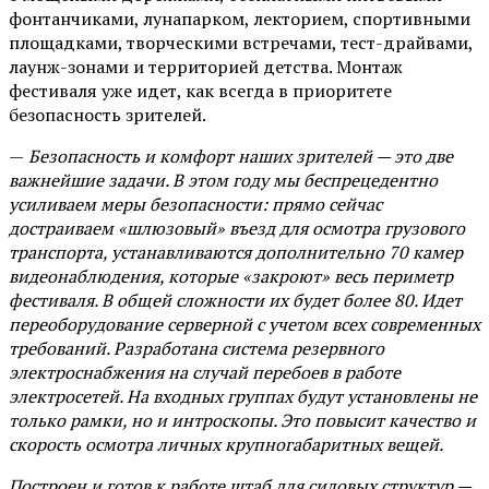
фонтанчиками, лунапарком, лекторием, спортивными
площадками, творческими встречами, тест-драйвами,
лаунж-зонами и территорией детства. Монтаж
фестиваля уже идет, как всегда в приоритете
безопасность зрителей.
—
Безопасность и комфорт наших зрителей — это две
важнейшие задачи. В этом году мы беспрецедентно
усиливаем меры безопасности: прямо сейчас
достраиваем «шлюзовый» въезд для осмотра грузового
транспорта, устанавливаются дополнительно 70 камер
видеонаблюдения, которые «закроют» весь периметр
фестиваля. В общей сложности их будет более 80. Идет
переоборудование серверной с учетом всех современных
требований. Разработана система резервного
электроснабжения на случай перебоев в работе
электросетей. На входных группах будут установлены не
только рамки, но и интроскопы. Это повысит качество и
скорость осмотра личных крупногабаритных вещей.
Построен и готов к работе штаб для силовых структур —