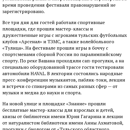
время проведения фестиваля правонарушений не
зарегистрировано.
Все три дня для гостей работали спортивные
площадки, где прошли мастер-классы и
дружественные игры с игроками тульских футбольных
клубов «Арсенал» и ТЗМС, а также волейбольного
«Тулица». На фестивале прошли игры в боччу с
спортсменами сборной России по паралимпийскому
спорту. По реке Вашана проходили сап-прогулки, а на
специально оборудованной трассе гости тестировали
автомобили HAVAL. В лектории состоялись народные
пресс-конференции музыкантов, паблик-токи, лекции
и встречи со спикерами из самых разных сфер — от
музыки и медиа до науки и спорта.
На новой улице и площадке «Знание» прошли
бесплатные мастер-классы для взрослых и детей,
квизы от библиотеки имени Юрия Гагарина и лекции
от
натуралистом
библиотеки имени Анны Ахматовой,
прогулки с биологом от
«Тульского областного