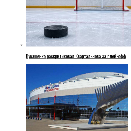
Лукашенко раскритиковал Квартальнова за плей-офф