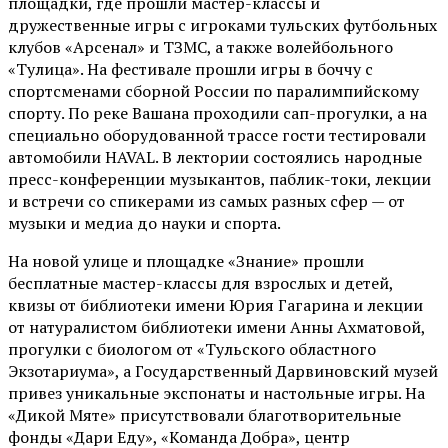
площадки, где прошли мастер-классы и
дружественные игры с игроками тульских футбольных
клубов «Арсенал» и ТЗМС, а также волейбольного
«Тулица». На фестивале прошли игры в боччу с
спортсменами сборной России по паралимпийскому
спорту. По реке Вашана проходили сап-прогулки, а на
специально оборудованной трассе гости тестировали
автомобили HAVAL. В лектории состоялись народные
пресс-конференции музыкантов, паблик-токи, лекции
и встречи со спикерами из самых разных сфер — от
музыки и медиа до науки и спорта.
На новой улице и площадке «Знание» прошли
бесплатные мастер-классы для взрослых и детей,
квизы от библиотеки имени Юрия Гагарина и лекции
от
натуралистом
библиотеки имени Анны Ахматовой,
прогулки с биологом от
«Тульского областного
Экзотариума»
, а Государственный Дарвиновский музей
привез уникальные экспонаты и настольные игры. На
«Дикой Мяте» присутствовали благотворительные
фонды «Дари Еду», «Команда Добра», центр