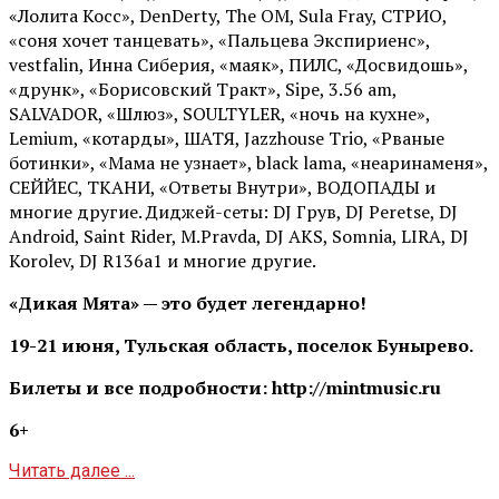
«Лолита Косс», DenDerty, The OM, Sula Fray, СТРИО,
«соня хочет танцевать», «Пальцева Экспириенс»,
vestfalin, Инна Сиберия, «маяк», ПИЛС, «Досвидошь»,
«друнк», «Борисовский Тракт», Sipe, 3.56 am,
SALVADOR, «Шлюз», SOULTYLER, «ночь на кухне»,
Lemium, «котарды», ШАТЯ, Jazzhouse Trio, «Рваные
ботинки», «Мама не узнает», black lama, «неаринаменя»,
СЕЙЙЕС, ТКАНИ, «Ответы Внутри», ВОДОПАДЫ и
многие другие. Диджей-сеты: DJ Грув, DJ Peretse, DJ
Android, Saint Rider, М.Pravda, DJ AKS, Somnia, LIRA, DJ
Korolev, DJ R136a1 и многие другие.
«Дикая Мята» — это будет легендарно!
19-21 июня, Тульская область, поселок Бунырево.
Билеты и все подробности: http://mintmusic.ru
6+
Читать далее ...