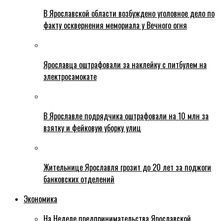
В Ярославской области возбуждено уголовное дело по
факту осквернения мемориала у Вечного огня
Ярославца оштрафовали за наклейку с питбулем на
электросамокате
В Ярославле подрядчика оштрафовали на 10 млн за
взятку и фейковую уборку улиц
Жительнице Ярославля грозит до 20 лет за поджоги
банковских отделений
Экономика
На Неделе предпринимательства Ярославской