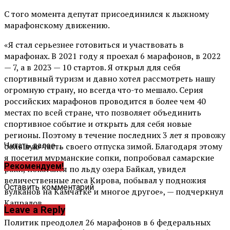
С того момента депутат присоединился к лыжному
марафонскому движению.
«Я стал серьезнее готовиться и участвовать в
марафонах. В 2021 году я проехал 6 марафонов, в 2022
— 7, а в 2023 — 10 стартов. Я открыл для себя
спортивный туризм и давно хотел рассмотреть нашу
огромную страну, но всегда что-то мешало. Серия
российских марафонов проводится в более чем 40
местах по всей стране, что позволяет объединить
спортивное событие и открыть для себя новые
регионы. Поэтому в течение последних 3 лет я провожу
большую часть своего отпуска зимой. Благодаря этому
Читать далее ...
я посетил мурманские сопки, попробовал самарские
Рекомендуем!
раки, покатался по льду озера Байкал, увидел
величественные леса Кирова, побывал у подножия
Оставить комментарий
вулканов на Камчатке и многое другое», — подчеркнул
Капралов.
Leave a Reply
Политик преодолел 26 марафонов в 6 федеральных