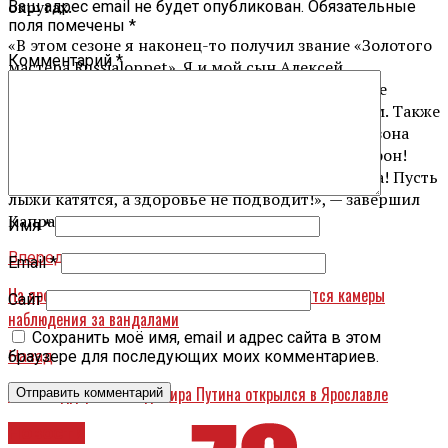
округах.
Ваш адрес email не будет опубликован.
Обязательные
поля помечены
*
«В этом сезоне я наконец-то получил звание «Золотого
Комментарий
*
мастера Russialoppet». Я и мой сын Алексей
присутствовали на церемонии награждения, где
вручали звания и награды лучшим спортсменам. Также
был опубликован новый календарь лыжного сезона
2023/24. Я мечтаю покорить Сахалинский марафон!
Желаю всем лыжникам успешного начала сезона! Пусть
лыжи катятся, а здоровье не подводит!», — завершил
Капралов.
Имя
*
Вперед
Email
*
На ярославских памятниках архитекторы появятся камеры
Сайт
наблюдения за вандалами
Сохранить моё имя, email и адрес сайта в этом
Назад
браузере для последующих моих комментариев.
Штаб поддержки Владимира Путина открылся в Ярославле
Новости