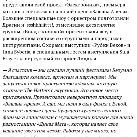
представили свой проект «Электроника», премьера
которого состоялась на новой сцене «Вашана Арена».
Большие специальные шоу с оркестром подготовили
Драгни и ssshhhiiittt!, отметившие десятилетие
группы. «Бонд с кнопкой» презентовали шоу в
расширенном составе со струнными и народными
инструментами. С хорами выступили «Рубеж Веков» и
Inna Syberia, а специальным гостем выступления Sula
Fray стал виртуозный гитарист Дидюля.
— Я счастлив — мы сделали лучший фестиваль! Безумно
благодарен команде, артистам и партнерам! Мы
запустили новое пространство «Лампа», которую
открыли The Hatters с акустикой. Это новое место
притяжение. Презентовали невероятную площадку
«Вашана Арена». А еще мы пели в саду фолка с Елкой,
снимали первые сцены будущего художественного
фильма и записывали с музыкантами ролики для новой
радиостанции «Дикая Мята», которая начнет свое
вещание уже этим летом. Работы у нас много, но