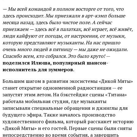
— Мы всей командой в полном восторге от того, что
здесь происходит. Мы приезжали в арт-кэмп больше
месяца назад, здесь было чистое поле. А сейчас
приезжаем — здесь всё в палатках, всё играет, всё живёт,
люди кайфуют от погоды, от настроения, от музыки,
которую представляют музыканты. На нас пришло
очень много людей в пятницу — мы даже не ожидали.
Спасибо всем, кто собрался. Это было круто!
—
поделился Илюша, популярный шансон-
исполнитель для зуммеров
.
Большим шагом в развитии экосистемы «Дикой Мяты»
станет открытие одноименной радиостанции — ее
запустят этим летом. На бэкстейдже сцены «Титана»
работала мобильная студия, где музыканты
записывали специальные обращения и джинглы для
будущего эфира. Также началось производство
художественного фильма, который расскажет историю
«Дикой Мяты» и его гостей. Первые сцены были сняты
непосредственно во время события, а завершить