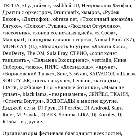
TRITIA, «Гудтаймс», ssshhhiiittt!, Нейромонах Феофан,
Драгни с оркестром, Drummatix, хмыров, «Рубеж
Веков», «Диктофон», obraza net, «Токсичный ансамбль
Лягухо», «Психея», Рушана, «Людмил Огурченко»,
«источник», «конец солнечных дней», «я Софа»,
Manapart, «синдром главного героя», Nomad Punk (KZ),
MONOLYT (IL), «Молодость Внутри», «Лолита Косс»,
DenDerty, The OM, Sula Fray, СТРИО, «соня хочет
танцевать», «Пальцева Экспириенс», vestfalin, Инна
Сиберия, «маяк», ПИЛС, «Досвидошь», «друнк»,
«Борисовский Тракт», Sipe, 3.56 am, SALVADOR, «Шлюз»,
SOULTYLER, «ночь на кухне», Lemium, «котарды»,
ШАТЯ, Jazzhouse Trio, «Рваные ботинки», «Мама не
узнает», black lama, «неаринаменя», СЕЙЙЕС, ТКАНИ,
«Ответы Внутри», ВОДОПАДЫ и многие другие.
Диджей-сеты: DJ Грув, DJ Peretse, DJ Android, Saint
Rider, М.Pravda, DJ AKS, Somnia, LIRA, DJ Korolev, DJ
R136a1 и другие.
Организаторы фестиваля благодарят всех гостей,