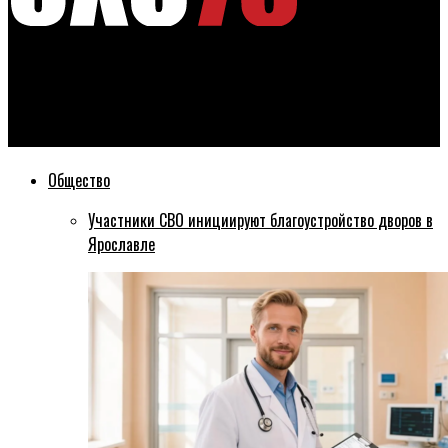
Эхо76
Ярославский депутат Капралов стал мастером лыжных
марафонов Russialoppet
Общество
Участники СВО инициируют благоустройство дворов в
Ярославле