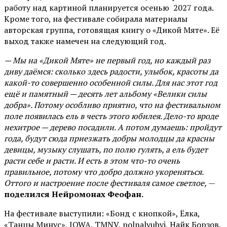
работу над картиной планируется осенью 2027 года.
Кроме того, на фестивале собирала материалы
авторская группа, готовящая книгу о «Дикой Мяте». Её
выход также намечен на следующий год.
— Мы на «Дикой Мяте» не первый год, но каждый раз
диву даёмся: сколько здесь радости, улыбок, красоты да
какой-то совершенно особенной силы. Для нас этот год
ещё и памятный — десять лет альбому «Велики силы
добра». Потому особливо приятно, что на фестивальном
поле появилась ель в честь этого юбилея. Дело-то вроде
нехитрое — дерево посадили. А потом думаешь: пройдут
года, будут сюда приезжать добры молодцы да красны
девицы, музыку слушать, по полю гулять, а ель будет
расти себе и расти. И есть в этом что-то очень
правильное, потому что добро должно укореняться.
Оттого и настроение после фестиваля самое светлое,
—
поделился Нейромонах Феофан.
На фестивале выступили: «Бонд с кнопкой», Ёлка,
«Танцы Минус», IOWA, TMNV, polnalyubvi, Найк Борзов,