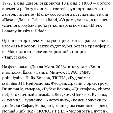
19-21 июня. Двери откроются 18 июня с 18:00 — с этого
времени работу вход для гостей, фудкорт, палаточные
лагеря, на сцене «Маяк» состоятся выступления групп
«Пахала Дала», Tabasco Band, «Утром удалю», а на сцене
«Дачного клуба» пройдут концерты команд «Мич»,
Lomany Russky и Driada.
Организаторы рекомендуют приезжать заранее, чтобы
избежать пробок. Также будут курсировать трансферы
из Москвы и от железнодорожной станции
«Тарусская».
На фестивале «Дикая Мята-2026» выступят: «Бонд с
кнопкой», Ёлка, «Танцы Минус», IOWA, TMNV,
polnalyubvi, Найк Борзов, TRITIA, «Гудтаймс»,
ssshhhiiittt!, Нейромонах Феофан, Драгни с оркестром,
Drummatix, хмыров, «Рубеж Веков», «Диктофон», obraza
net, «Токсичный ансамбль Лягухо», «Психея», Рушана,
«Людмил Огурченко», «источник», «конец солнечных
дней», «я Софа», Manapart, «синдром главного героя»,
Nomad Punk (KZ), MONOLYT (IL), «Молодость Внутри»,