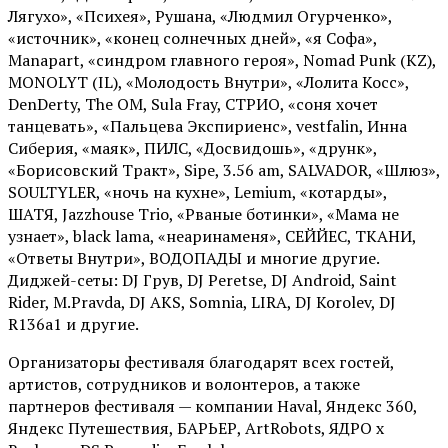
Лягухо», «Психея», Рушана, «Людмил Огурченко»,
«источник», «конец солнечных дней», «я Софа»,
Manapart, «синдром главного героя», Nomad Punk (KZ),
MONOLYT (IL), «Молодость Внутри», «Лолита Косс»,
DenDerty, The OM, Sula Fray, СТРИО, «соня хочет
танцевать», «Пальцева Экспириенс», vestfalin, Инна
Сиберия, «маяк», ПИЛС, «Досвидошь», «друнк»,
«Борисовский Тракт», Sipe, 3.56 am, SALVADOR, «Шлюз»,
SOULTYLER, «ночь на кухне», Lemium, «котарды»,
ШАТЯ, Jazzhouse Trio, «Рваные ботинки», «Мама не
узнает», black lama, «неаринаменя», СЕЙЙЕС, ТКАНИ,
«Ответы Внутри», ВОДОПАДЫ и многие другие.
Диджей-сеты: DJ Грув, DJ Peretse, DJ Android, Saint
Rider, М.Pravda, DJ AKS, Somnia, LIRA, DJ Korolev, DJ
R136a1 и другие.
Организаторы фестиваля благодарят всех гостей,
артистов, сотрудников и волонтеров, а также
партнеров фестиваля — компании Haval, Яндекс 360,
Яндекс Путешествия, БАРЬЕР, ArtRobots, ЯДРО х