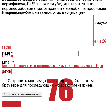
сертификата, ПЦР-теста или убедиться, что человек
поля помечены
*
перенес заболевание, отправлять жалобы на проблемы
Комментарий
*
с сертификатом или записью на вакцинацию.
Мобильное приложение «Госуслуги. СТОП коронавирус»
уже доступно для скачивания.
Вперед
Ярославская область увеличила объемы экспортной отгрузки в 26
стран
Имя
*
Назад
Email
*
Более 11 тысяч семей воспользовались компенсациями в сфере
детского отдыха
Сайт
Сохранить моё имя, email и адрес сайта в этом
браузере для последующих моих комментариев.
Новости