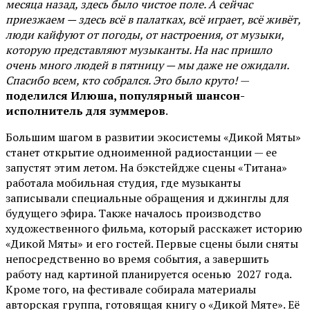
месяца назад, здесь было чистое поле. А сейчас
приезжаем — здесь всё в палатках, всё играет, всё живёт,
люди кайфуют от погоды, от настроения, от музыки,
которую представляют музыканты. На нас пришло
очень много людей в пятницу — мы даже не ожидали.
Спасибо всем, кто собрался. Это было круто!
—
поделился Илюша, популярный шансон-
исполнитель для зуммеров
.
Большим шагом в развитии экосистемы «Дикой Мяты»
станет открытие одноименной радиостанции — ее
запустят этим летом. На бэкстейдже сцены «Титана»
работала мобильная студия, где музыканты
записывали специальные обращения и джинглы для
будущего эфира. Также началось производство
художественного фильма, который расскажет историю
«Дикой Мяты» и его гостей. Первые сцены были сняты
непосредственно во время события, а завершить
работу над картиной планируется осенью 2027 года.
Кроме того, на фестивале собирала материалы
авторская группа, готовящая книгу о «Дикой Мяте». Её