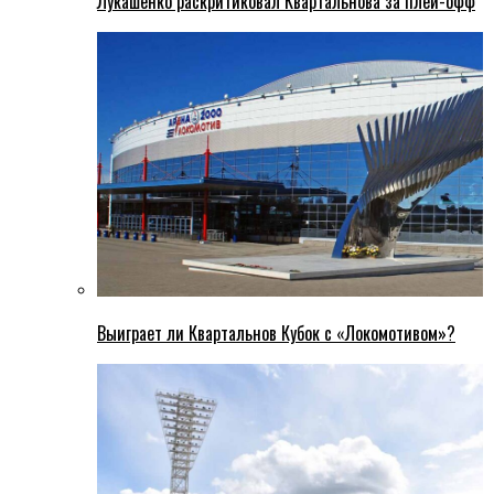
Лукашенко раскритиковал Квартальнова за плей-офф
Выиграет ли Квартальнов Кубок с «Локомотивом»?