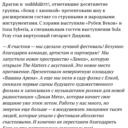
Драгни и ssshhhiiittt!, отметившие десятилетие
группы. «Бонд с кнопкой» презентовали шоу в
расширенном составе со струнными и народными
инструментами. С хорами выступили «Рубеж Веков» и
Inna Syberia, а специальным гостем выступления Sula
Fray стал виртуозный гитарист Дидюля.
— Я счастлив — мы сделали лучший фестиваль! Безумно
благодарен команде, артистам и партнерам! Мы
запустили новое пространство «Лампа», которую
открыли The Hatters с акустикой. Это новое место
притяжение. Презентовали невероятную площадку
«Вашана Арена». А еще мы пели в саду фолка с Елкой,
снимали первые сцены будущего художественного
фильма и записывали с музыкантами ролики для новой
радиостанции «Дикая Мята», которая начнет свое
вещание уже этим летом. Работы у нас много, но
энергии еще больше — я воодушевлен эмоциями тысяч
людей, которые уехали с фестиваля абсолютно
счастливыми. И конечно не перестанем благодарить