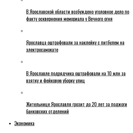
В Ярославской области возбуждено уголовное дело по
факту осквернения мемориала у Вечного огня
Ярославца оштрафовали за наклейку с питбулем на
электросамокате
В Ярославле подрядчика оштрафовали на 10 млн за
взятку и фейковую уборку улиц
Жительнице Ярославля грозит до 20 лет за поджоги
банковских отделений
Экономика