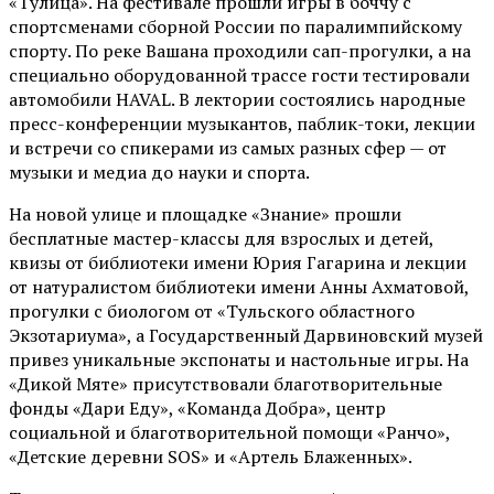
«Тулица». На фестивале прошли игры в боччу с
спортсменами сборной России по паралимпийскому
спорту. По реке Вашана проходили сап-прогулки, а на
специально оборудованной трассе гости тестировали
автомобили HAVAL. В лектории состоялись народные
пресс-конференции музыкантов, паблик-токи, лекции
и встречи со спикерами из самых разных сфер — от
музыки и медиа до науки и спорта.
На новой улице и площадке «Знание» прошли
бесплатные мастер-классы для взрослых и детей,
квизы от библиотеки имени Юрия Гагарина и лекции
от
натуралистом
библиотеки имени Анны Ахматовой,
прогулки с биологом от
«Тульского областного
Экзотариума»
, а Государственный Дарвиновский музей
привез уникальные экспонаты и настольные игры. На
«Дикой Мяте» присутствовали благотворительные
фонды «Дари Еду», «Команда Добра», центр
социальной и благотворительной помощи «Ранчо»,
«Детские деревни SOS» и «Артель Блаженных».