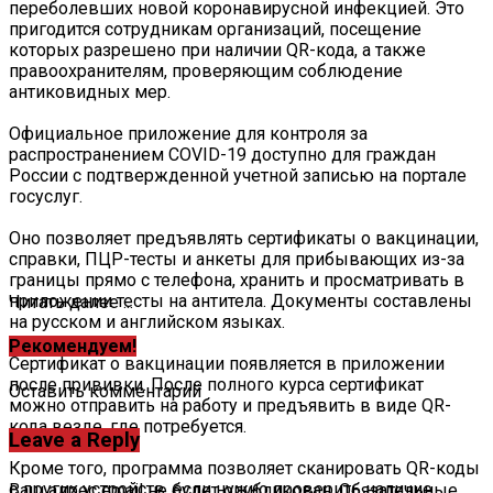
переболевших новой коронавирусной инфекцией. Это
пригодится сотрудникам организаций, посещение
которых разрешено при наличии QR-кода, а также
правоохранителям, проверяющим соблюдение
антиковидных мер.
Официальное приложение для контроля за
распространением COVID-19 доступно для граждан
России с подтвержденной учетной записью на портале
госуслуг.
Оно позволяет предъявлять сертификаты о вакцинации,
справки, ПЦР-тесты и анкеты для прибывающих из-за
границы прямо с телефона, хранить и просматривать в
приложении тесты на антитела. Документы составлены
Читать далее ...
на русском и английском языках.
Рекомендуем!
Сертификат о вакцинации появляется в приложении
после прививки. После полного курса сертификат
Оставить комментарий
можно отправить на работу и предъявить в виде QR-
кода везде, где потребуется.
Leave a Reply
Кроме того, программа позволяет сканировать QR-коды
с других устройств, если нужно проверить наличие
Ваш адрес email не будет опубликован.
Обязательные