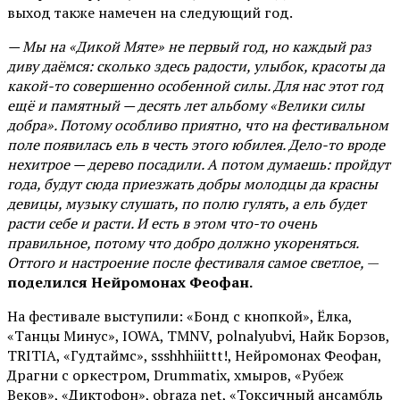
выход также намечен на следующий год.
— Мы на «Дикой Мяте» не первый год, но каждый раз
диву даёмся: сколько здесь радости, улыбок, красоты да
какой-то совершенно особенной силы. Для нас этот год
ещё и памятный — десять лет альбому «Велики силы
добра». Потому особливо приятно, что на фестивальном
поле появилась ель в честь этого юбилея. Дело-то вроде
нехитрое — дерево посадили. А потом думаешь: пройдут
года, будут сюда приезжать добры молодцы да красны
девицы, музыку слушать, по полю гулять, а ель будет
расти себе и расти. И есть в этом что-то очень
правильное, потому что добро должно укореняться.
Оттого и настроение после фестиваля самое светлое,
—
поделился Нейромонах Феофан.
На фестивале выступили: «Бонд с кнопкой», Ёлка,
«Танцы Минус», IOWA, TMNV, polnalyubvi, Найк Борзов,
TRITIA, «Гудтаймс», ssshhhiiittt!, Нейромонах Феофан,
Драгни с оркестром, Drummatix, хмыров, «Рубеж
Веков», «Диктофон», obraza net, «Токсичный ансамбль