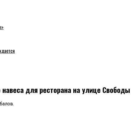
к»
уждается
 навеса для ресторана на улице Свободы
балов.