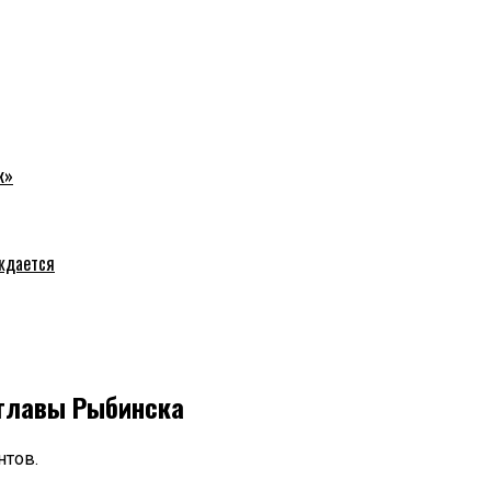
к»
уждается
 главы Рыбинска
нтов.