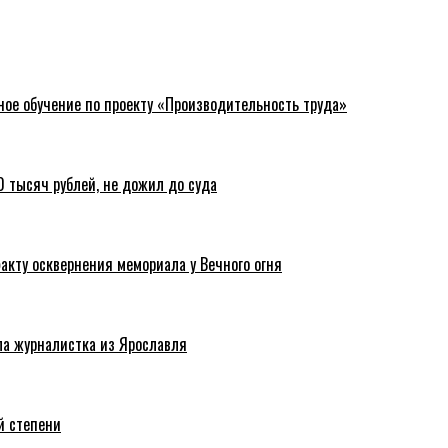
ное обучение по проекту «Производительность труда»
 тысяч рублей, не дожил до суда
акту осквернения мемориала у Вечного огня
ла журналистка из Ярославля
й степени