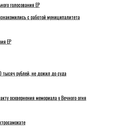
ного голосования ЕР
ознакомились с работой муниципалитета
ния ЕР
 тысяч рублей, не дожил до суда
акту осквернения мемориала у Вечного огня
ктросамокате