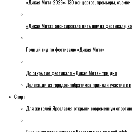
«Дикая Мята-2026»: 130 концертов, премьеры, съемки
«Дикая Мята» анонсировала пять шоу на фестивале, ко
Полный гид по фестивалю «Дикая Мята»
До открытия фестиваля «Дикая Мята» три дня
Делегации из городов-побратимов приняли участие в 
Спорт
Для жителей Ярославля открыли современную спортив