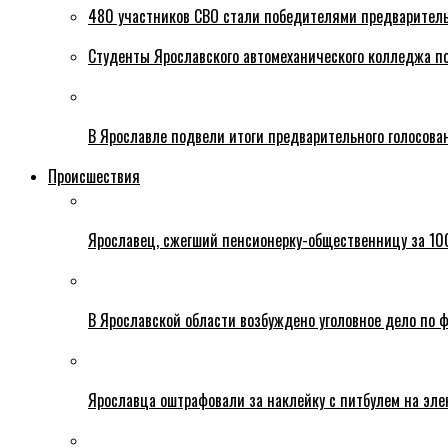
480 участников СВО стали победителями предваритель
Студенты Ярославского автомеханического колледжа п
В Ярославле подвели итоги предварительного голосова
Происшествия
Ярославец, сжегший пенсионерку-общественницу за 100
В Ярославской области возбуждено уголовное дело по ф
Ярославца оштрафовали за наклейку с питбулем на эле