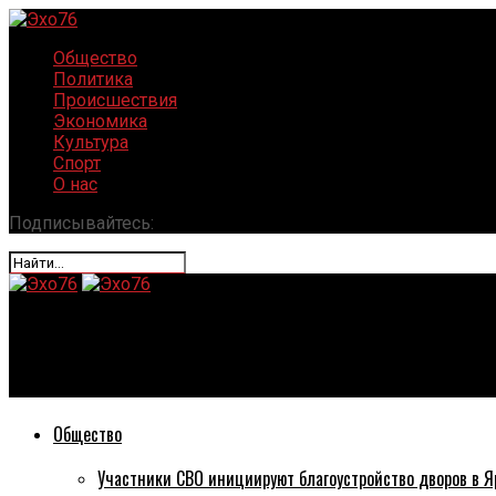
Общество
Политика
Происшествия
Экономика
Культура
Спорт
О нас
Подписывайтесь:
Эхо76
Денис Добряков получил удостоверение главы Рыбинска
Общество
Участники СВО инициируют благоустройство дворов в Я