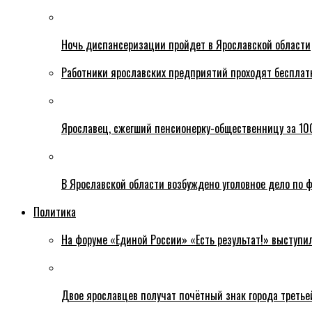
Ночь диспансеризации пройдет в Ярославской области
Работники ярославских предприятий проходят бесплат
Ярославец, сжегший пенсионерку-общественницу за 100
В Ярославской области возбуждено уголовное дело по ф
Политика
На форуме «Единой России» «Есть результат!» выступи
Двое ярославцев получат почётный знак города третье