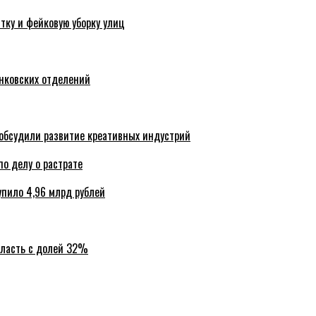
тку и фейковую уборку улиц
анковских отделений
обсудили развитие креативных индустрий
по делу о растрате
упило 4,96 млрд рублей
бласть с долей 32%