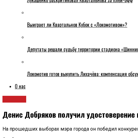
Лукашенко раскритиковал Квартальнова за плей-офф
Выиграет ли Квартальнов Кубок с «Локомотивом»?
Депутаты решали судьбу территории стадиона «Шинни
Локомотив готов выкупить Лихачёва: компенсация обс
О нас
Новости
Денис Добряков получил удостоверение
На прошедших выборах мэра города он победил конкуре