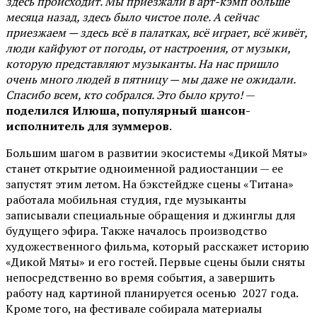
здесь происходит. Мы приезжали в арт-кэмп больше
месяца назад, здесь было чистое поле. А сейчас
приезжаем — здесь всё в палатках, всё играет, всё живёт,
люди кайфуют от погоды, от настроения, от музыки,
которую представляют музыканты. На нас пришло
очень много людей в пятницу — мы даже не ожидали.
Спасибо всем, кто собрался. Это было круто!
—
поделился Илюша, популярный шансон-
исполнитель для зуммеров
.
Большим шагом в развитии экосистемы «Дикой Мяты»
станет открытие одноименной радиостанции — ее
запустят этим летом. На бэкстейдже сцены «Титана»
работала мобильная студия, где музыканты
записывали специальные обращения и джинглы для
будущего эфира. Также началось производство
художественного фильма, который расскажет историю
«Дикой Мяты» и его гостей. Первые сцены были сняты
непосредственно во время события, а завершить
работу над картиной планируется осенью 2027 года.
Кроме того, на фестивале собирала материалы