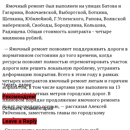
Ямочный ремонт был выполнен на улицах Батова и
Гагарина, Волочаевской, Выборгской, Боткина,
Щепкина, Юбилейной, Г.Успенского, Рапова, Волжской
набережной, Свободы, Бородулина, Кольцова,
Радищева. Общая стоимость контракта – четыре
миллиона рублей.
— Ямочный ремонт позволяет поддерживать дороги в
нормативном состоянии до того времени, когда
ресурсы позволят полностью отремонтировать участок
дороги или решить локальную проблему, устранить
деформацию покрытия. Всего в этом году в рамках
четырех контрактов ямочный ремонт литым и горячим
Читать далее ...
асфальтом, в том числе картами уже выполнен на 13
тысячах квадратных метров городских дорог. В
Рекомендуем!
плановом порядке продолжение ямочного ремонта
будет проведено осенью, — рассказал Алексей
Оставить комментарий
Рябченков, заместитель главы по городскому
хозяйству.
Leave a Reply
Специалисты подчеркивают, наибольшей