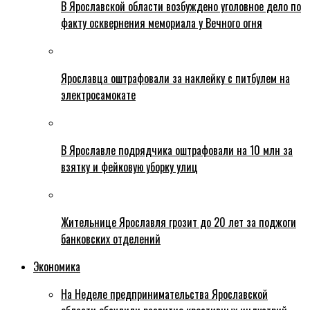
В Ярославской области возбуждено уголовное дело по
факту осквернения мемориала у Вечного огня
Ярославца оштрафовали за наклейку с питбулем на
электросамокате
В Ярославле подрядчика оштрафовали на 10 млн за
взятку и фейковую уборку улиц
Жительнице Ярославля грозит до 20 лет за поджоги
банковских отделений
Экономика
На Неделе предпринимательства Ярославской