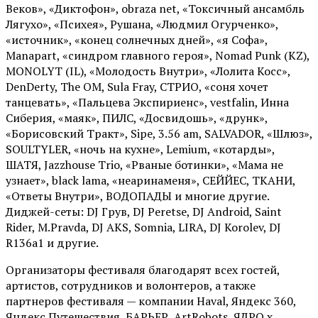
Веков», «Диктофон», obraza net, «Токсичный ансамбль
Лягухо», «Психея», Рушана, «Людмил Огурченко»,
«источник», «конец солнечных дней», «я Софа»,
Manapart, «синдром главного героя», Nomad Punk (KZ),
MONOLYT (IL), «Молодость Внутри», «Лолита Косс»,
DenDerty, The OM, Sula Fray, СТРИО, «соня хочет
танцевать», «Пальцева Экспириенс», vestfalin, Инна
Сиберия, «маяк», ПИЛС, «Досвидошь», «друнк»,
«Борисовский Тракт», Sipe, 3.56 am, SALVADOR, «Шлюз»,
SOULTYLER, «ночь на кухне», Lemium, «котарды»,
ШАТЯ, Jazzhouse Trio, «Рваные ботинки», «Мама не
узнает», black lama, «неаринаменя», СЕЙЙЕС, ТКАНИ,
«Ответы Внутри», ВОДОПАДЫ и многие другие.
Диджей-сеты: DJ Грув, DJ Peretse, DJ Android, Saint
Rider, М.Pravda, DJ AKS, Somnia, LIRA, DJ Korolev, DJ
R136a1 и другие.
Организаторы фестиваля благодарят всех гостей,
артистов, сотрудников и волонтеров, а также
партнеров фестиваля — компании Haval, Яндекс 360,
Яндекс Путешествия, БАРЬЕР, ArtRobots, ЯДРО х