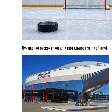
Лукашенко раскритиковал Квартальнова за плей-офф