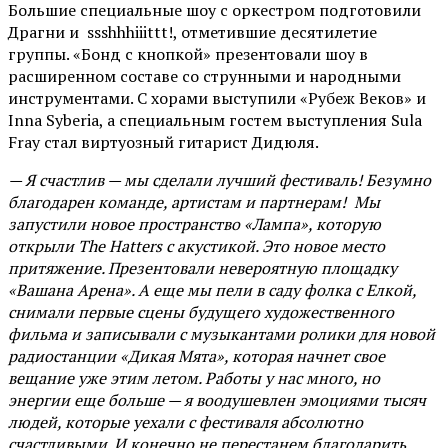
Большие специальные шоу с оркестром подготовили
Драгни и ssshhhiiittt!, отметившие десятилетие
группы. «Бонд с кнопкой» презентовали шоу в
расширенном составе со струнными и народными
инструментами. С хорами выступили «Рубеж Веков» и
Inna Syberia, а специальным гостем выступления Sula
Fray стал виртуозный гитарист Дидюля.
— Я счастлив — мы сделали лучший фестиваль! Безумно
благодарен команде, артистам и партнерам! Мы
запустили новое пространство «Лампа», которую
открыли The Hatters с акустикой. Это новое место
притяжение. Презентовали невероятную площадку
«Вашана Арена». А еще мы пели в саду фолка с Елкой,
снимали первые сцены будущего художественного
фильма и записывали с музыкантами ролики для новой
радиостанции «Дикая Мята», которая начнет свое
вещание уже этим летом. Работы у нас много, но
энергии еще больше — я воодушевлен эмоциями тысяч
людей, которые уехали с фестиваля абсолютно
счастливыми. И конечно не перестанем благодарить