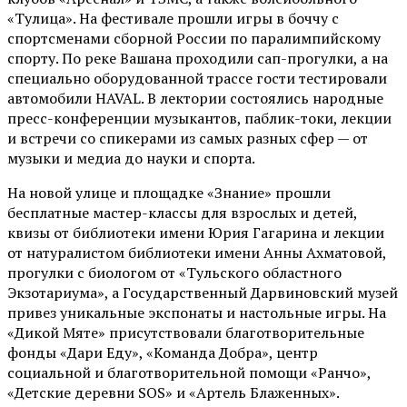
«Тулица». На фестивале прошли игры в боччу с
спортсменами сборной России по паралимпийскому
спорту. По реке Вашана проходили сап-прогулки, а на
специально оборудованной трассе гости тестировали
автомобили HAVAL. В лектории состоялись народные
пресс-конференции музыкантов, паблик-токи, лекции
и встречи со спикерами из самых разных сфер — от
музыки и медиа до науки и спорта.
На новой улице и площадке «Знание» прошли
бесплатные мастер-классы для взрослых и детей,
квизы от библиотеки имени Юрия Гагарина и лекции
от
натуралистом
библиотеки имени Анны Ахматовой,
прогулки с биологом от
«Тульского областного
Экзотариума»
, а Государственный Дарвиновский музей
привез уникальные экспонаты и настольные игры. На
«Дикой Мяте» присутствовали благотворительные
фонды «Дари Еду», «Команда Добра», центр
социальной и благотворительной помощи «Ранчо»,
«Детские деревни SOS» и «Артель Блаженных».