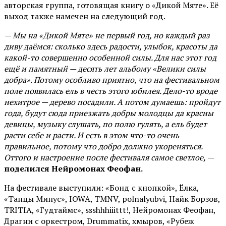
авторская группа, готовящая книгу о «Дикой Мяте». Её
выход также намечен на следующий год.
— Мы на «Дикой Мяте» не первый год, но каждый раз
диву даёмся: сколько здесь радости, улыбок, красоты да
какой-то совершенно особенной силы. Для нас этот год
ещё и памятный — десять лет альбому «Велики силы
добра». Потому особливо приятно, что на фестивальном
поле появилась ель в честь этого юбилея. Дело-то вроде
нехитрое — дерево посадили. А потом думаешь: пройдут
года, будут сюда приезжать добры молодцы да красны
девицы, музыку слушать, по полю гулять, а ель будет
расти себе и расти. И есть в этом что-то очень
правильное, потому что добро должно укореняться.
Оттого и настроение после фестиваля самое светлое,
—
поделился Нейромонах Феофан.
На фестивале выступили: «Бонд с кнопкой», Ёлка,
«Танцы Минус», IOWA, TMNV, polnalyubvi, Найк Борзов,
TRITIA, «Гудтаймс», ssshhhiiittt!, Нейромонах Феофан,
Драгни с оркестром, Drummatix, хмыров, «Рубеж