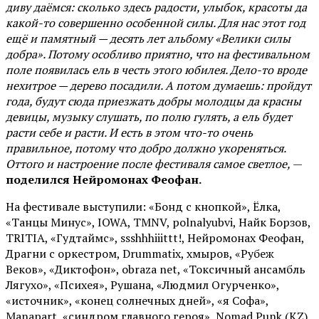
диву даёмся: сколько здесь радости, улыбок, красоты да
какой-то совершенно особенной силы. Для нас этот год
ещё и памятный — десять лет альбому «Велики силы
добра». Потому особливо приятно, что на фестивальном
поле появилась ель в честь этого юбилея. Дело-то вроде
нехитрое — дерево посадили. А потом думаешь: пройдут
года, будут сюда приезжать добры молодцы да красны
девицы, музыку слушать, по полю гулять, а ель будет
расти себе и расти. И есть в этом что-то очень
правильное, потому что добро должно укореняться.
Оттого и настроение после фестиваля самое светлое,
—
поделился Нейромонах Феофан.
На фестивале выступили: «Бонд с кнопкой», Ёлка,
«Танцы Минус», IOWA, TMNV, polnalyubvi, Найк Борзов,
TRITIA, «Гудтаймс», ssshhhiiittt!, Нейромонах Феофан,
Драгни с оркестром, Drummatix, хмыров, «Рубеж
Веков», «Диктофон», obraza net, «Токсичный ансамбль
Лягухо», «Психея», Рушана, «Людмил Огурченко»,
«источник», «конец солнечных дней», «я Софа»,
Manapart, «синдром главного героя», Nomad Punk (KZ),