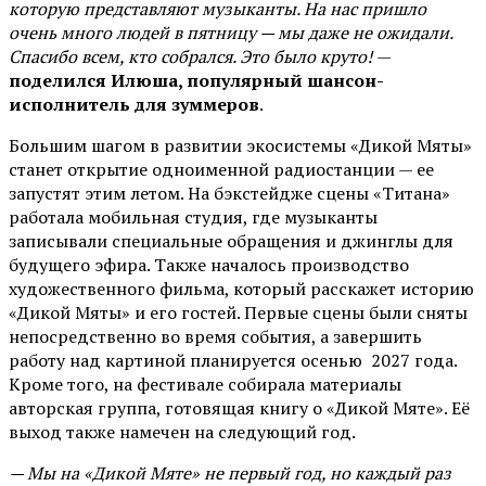
которую представляют музыканты. На нас пришло
очень много людей в пятницу — мы даже не ожидали.
Спасибо всем, кто собрался. Это было круто!
—
поделился Илюша, популярный шансон-
исполнитель для зуммеров
.
Большим шагом в развитии экосистемы «Дикой Мяты»
станет открытие одноименной радиостанции — ее
запустят этим летом. На бэкстейдже сцены «Титана»
работала мобильная студия, где музыканты
записывали специальные обращения и джинглы для
будущего эфира. Также началось производство
художественного фильма, который расскажет историю
«Дикой Мяты» и его гостей. Первые сцены были сняты
непосредственно во время события, а завершить
работу над картиной планируется осенью 2027 года.
Кроме того, на фестивале собирала материалы
авторская группа, готовящая книгу о «Дикой Мяте». Её
выход также намечен на следующий год.
— Мы на «Дикой Мяте» не первый год, но каждый раз