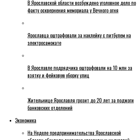
В Ярославской области возбуждено уголовное дело по
факту осквернения мемориала у Вечного огня
Ярославца оштрафовали за наклейку с питбулем на
электросамокате
В Ярославле подрядчика оштрафовали на 10 млн за
взятку и фейковую уборку улиц
Жительнице Ярославля грозит до 20 лет за поджоги
банковских отделений
Экономика
На Неделе предпринимательства Ярославской