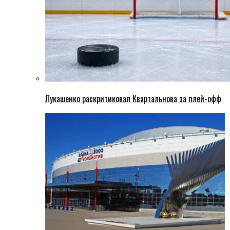
Лукашенко раскритиковал Квартальнова за плей-офф