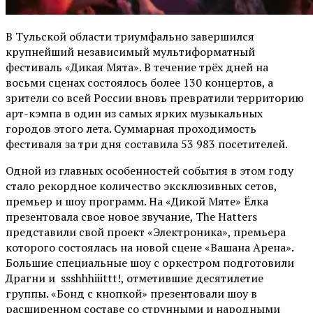
В Тульской области триумфально завершился
крупнейший независимый мультиформатный
фестиваль «Дикая Мята». В течение трёх дней на
восьми сценах состоялось более 130 концертов, а
зрители со всей России вновь превратили территорию
арт-кэмпа в один из самых ярких музыкальных
городов этого лета. Суммарная проходимость
фестиваля за три дня составила 53 983 посетителей.
Одной из главных особенностей события в этом году
стало рекордное количество эксклюзивных сетов,
премьер и шоу программ. На «Дикой Мяте» Ёлка
презентовала свое новое звучание, The Hatters
представили свой проект «Электроника», премьера
которого состоялась на новой сцене «Вашана Арена».
Большие специальные шоу с оркестром подготовили
Драгни и ssshhhiiittt!, отметившие десятилетие
группы. «Бонд с кнопкой» презентовали шоу в
расширенном составе со струнными и народными