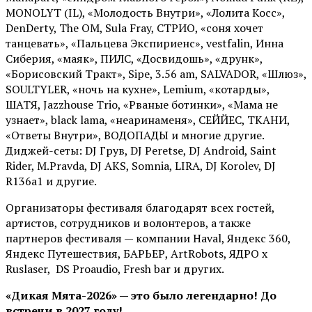
MONOLYT (IL), «Молодость Внутри», «Лолита Косс»,
DenDerty, The OM, Sula Fray, СТРИО, «соня хочет
танцевать», «Пальцева Экспириенс», vestfalin, Инна
Сиберия, «маяк», ПИЛС, «Досвидошь», «друнк»,
«Борисовский Тракт», Sipe, 3.56 am, SALVADOR, «Шлюз»,
SOULTYLER, «ночь на кухне», Lemium, «котарды»,
ШАТЯ, Jazzhouse Trio, «Рваные ботинки», «Мама не
узнает», black lama, «неаринаменя», СЕЙЙЕС, ТКАНИ,
«Ответы Внутри», ВОДОПАДЫ и многие другие.
Диджей-сеты: DJ Грув, DJ Peretse, DJ Android, Saint
Rider, М.Pravda, DJ AKS, Somnia, LIRA, DJ Korolev, DJ
R136a1 и другие.
Организаторы фестиваля благодарят всех гостей,
артистов, сотрудников и волонтеров, а также
партнеров фестиваля — компании Haval, Яндекс 360,
Яндекс Путешествия, БАРЬЕР, ArtRobots, ЯДРО х
Ruslaser, DS Proaudio, Fresh bar и других.
«Дикая Мята-2026» — это было легендарно! До
встречи в 2027 году!