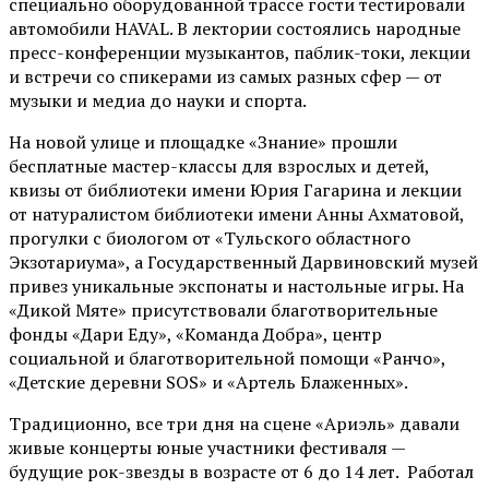
специально оборудованной трассе гости тестировали
автомобили HAVAL. В лектории состоялись народные
пресс-конференции музыкантов, паблик-токи, лекции
и встречи со спикерами из самых разных сфер — от
музыки и медиа до науки и спорта.
На новой улице и площадке «Знание» прошли
бесплатные мастер-классы для взрослых и детей,
квизы от библиотеки имени Юрия Гагарина и лекции
от
натуралистом
библиотеки имени Анны Ахматовой,
прогулки с биологом от
«Тульского областного
Экзотариума»
, а Государственный Дарвиновский музей
привез уникальные экспонаты и настольные игры. На
«Дикой Мяте» присутствовали благотворительные
фонды «Дари Еду», «Команда Добра», центр
социальной и благотворительной помощи «Ранчо»,
«Детские деревни SOS» и «Артель Блаженных».
Традиционно, все три дня на сцене
«Ариэль»
давали
живые концерты юные участники фестиваля —
будущие рок-звезды в возрасте от 6 до 14 лет. Работал