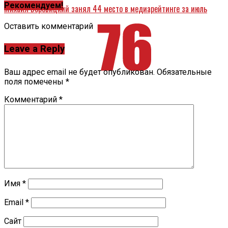
Рекомендуем!
Михаил Боровицкий занял 44 место в медиарейтинге за июль
Оставить комментарий
Leave a Reply
Ваш адрес email не будет опубликован.
Обязательные
поля помечены
*
Комментарий
*
Имя
*
Email
*
Сайт