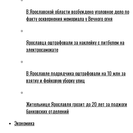
В Ярославской области возбуждено уголовное дело по
факту осквернения мемориала у Вечного огня
Ярославца оштрафовали за наклейку с питбулем на
электросамокате
В Ярославле подрядчика оштрафовали на 10 млн за
взятку и фейковую уборку улиц
Жительнице Ярославля грозит до 20 лет за поджоги
банковских отделений
Экономика