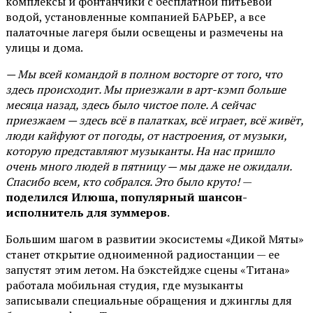
комплексы и фонтанчики с бесплатной питьевой
водой, установленные компанией БАРЬЕР, а все
палаточные лагеря были освещены и размечены на
улицы и дома.
— Мы всей командой в полном восторге от того, что
здесь происходит. Мы приезжали в арт-кэмп больше
месяца назад, здесь было чистое поле. А сейчас
приезжаем — здесь всё в палатках, всё играет, всё живёт,
люди кайфуют от погоды, от настроения, от музыки,
которую представляют музыканты. На нас пришло
очень много людей в пятницу — мы даже не ожидали.
Спасибо всем, кто собрался. Это было круто!
—
поделился Илюша, популярный шансон-
исполнитель для зуммеров
.
Большим шагом в развитии экосистемы «Дикой Мяты»
станет открытие одноименной радиостанции — ее
запустят этим летом. На бэкстейдже сцены «Титана»
работала мобильная студия, где музыканты
записывали специальные обращения и джинглы для