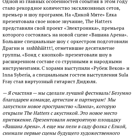
Одной из главных особенностей события в этом году
стало рекордное количество эксклюзивных сетов,
премьер и шоу программ. На «Дикой Мяте» Ёлка
презентовала свое новое звучание, The Hatters
представили свой проект «Электроника», премьера
которого состоялась на новой сцене «Вашана Арена».
Большие специальные шоу с оркестром подготовили
Драгни и ssshhhiiittt!, отметившие десятилетие
группы. «Бонд с кнопкой» презентовали шоу в
расширенном составе со струнными и народными
инструментами. С хорами выступили «Рубеж Веков» и
Inna Syberia, а специальным гостем выступления Sula
Fray стал виртуозный гитарист Дидюля.
— Я счастлив — мы сделали лучший фестиваль! Безумно
благодарен команде, артистам и партнерам! Мы
запустили новое пространство «Лампа», которую
открыли The Hatters с акустикой. Это новое место
притяжение. Презентовали невероятную площадку
«Вашана Арена». А еще мы пели в саду фолка с Елкой,
снимали первые сцены будущего художественного