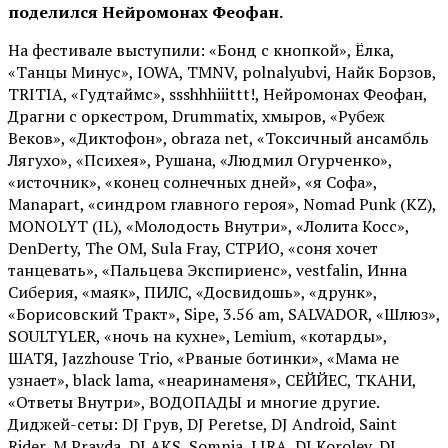
поделился Нейромонах Феофан.
На фестивале выступили: «Бонд с кнопкой», Ёлка,
«Танцы Минус», IOWA, TMNV, polnalyubvi, Найк Борзов,
TRITIA, «Гудтаймс», ssshhhiiittt!, Нейромонах Феофан,
Драгни с оркестром, Drummatix, хмыров, «Рубеж
Веков», «Диктофон», obraza net, «Токсичный ансамбль
Лягухо», «Психея», Рушана, «Людмил Огурченко»,
«источник», «конец солнечных дней», «я Софа»,
Manapart, «синдром главного героя», Nomad Punk (KZ),
MONOLYT (IL), «Молодость Внутри», «Лолита Косс»,
DenDerty, The OM, Sula Fray, СТРИО, «соня хочет
танцевать», «Пальцева Экспириенс», vestfalin, Инна
Сиберия, «маяк», ПИЛС, «Досвидошь», «друнк»,
«Борисовский Тракт», Sipe, 3.56 am, SALVADOR, «Шлюз»,
SOULTYLER, «ночь на кухне», Lemium, «котарды»,
ШАТЯ, Jazzhouse Trio, «Рваные ботинки», «Мама не
узнает», black lama, «неаринаменя», СЕЙЙЕС, ТКАНИ,
«Ответы Внутри», ВОДОПАДЫ и многие другие.
Диджей-сеты: DJ Грув, DJ Peretse, DJ Android, Saint
Rider, М.Pravda, DJ AKS, Somnia, LIRA, DJ Korolev, DJ