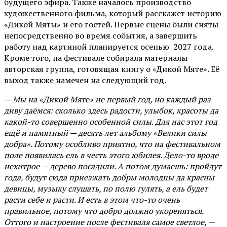
будущего эфира. Также началось производство
художественного фильма, который расскажет историю
«Дикой Мяты» и его гостей. Первые сцены были сняты
непосредственно во время события, а завершить
работу над картиной планируется осенью 2027 года.
Кроме того, на фестивале собирала материалы
авторская группа, готовящая книгу о «Дикой Мяте». Её
выход также намечен на следующий год.
— Мы на «Дикой Мяте» не первый год, но каждый раз
диву даёмся: сколько здесь радости, улыбок, красоты да
какой-то совершенно особенной силы. Для нас этот год
ещё и памятный — десять лет альбому «Велики силы
добра». Потому особливо приятно, что на фестивальном
поле появилась ель в честь этого юбилея. Дело-то вроде
нехитрое — дерево посадили. А потом думаешь: пройдут
года, будут сюда приезжать добры молодцы да красны
девицы, музыку слушать, по полю гулять, а ель будет
расти себе и расти. И есть в этом что-то очень
правильное, потому что добро должно укореняться.
Оттого и настроение после фестиваля самое светлое,
—