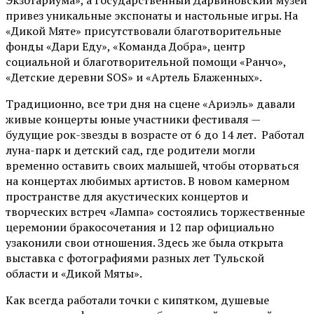
Экзотариума»
, а Государственный Дарвиновский музей
привез уникальные экспонаты и настольные игры. На
«Дикой Мяте» присутствовали благотворительные
фонды «Дари Еду», «Команда Добра», центр
социальной и благотворительной помощи «Ранчо»,
«Детские деревни SOS» и «Артель Блаженных».
Традиционно, все три дня на сцене
«Ариэль»
давали
живые концерты юные участники фестиваля —
будущие рок-звезды в возрасте от 6 до 14 лет. Работал
луна-парк и детский сад, где родители могли
временно оставить своих малышей, чтобы оторваться
на концертах любимых артистов. В новом камерном
пространстве для акустических концертов и
творческих встреч «Лампа» состоялись торжественные
церемонии бракосочетания и 12 пар официально
узаконили свои отношения. Здесь же была открыта
выставка с фотографиями разных лет Тульской
области и «Дикой Мяты».
Как всегда работали точки с кипятком, душевые