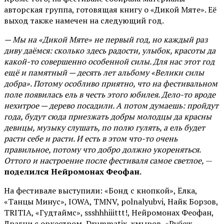
авторская группа, готовящая книгу о «Дикой Мяте». Её
выход также намечен на следующий год.
— Мы на «Дикой Мяте» не первый год, но каждый раз
диву даёмся: сколько здесь радости, улыбок, красоты да
какой-то совершенно особенной силы. Для нас этот год
ещё и памятный — десять лет альбому «Велики силы
добра». Потому особливо приятно, что на фестивальном
поле появилась ель в честь этого юбилея. Дело-то вроде
нехитрое — дерево посадили. А потом думаешь: пройдут
года, будут сюда приезжать добры молодцы да красны
девицы, музыку слушать, по полю гулять, а ель будет
расти себе и расти. И есть в этом что-то очень
правильное, потому что добро должно укореняться.
Оттого и настроение после фестиваля самое светлое,
—
поделился Нейромонах Феофан.
На фестивале выступили: «Бонд с кнопкой», Ёлка,
«Танцы Минус», IOWA, TMNV, polnalyubvi, Найк Борзов,
TRITIA, «Гудтаймс», ssshhhiiittt!, Нейромонах Феофан,
Драгни с оркестром, Drummatix, хмыров, «Рубеж