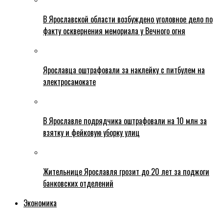
В Ярославской области возбуждено уголовное дело по
факту осквернения мемориала у Вечного огня
Ярославца оштрафовали за наклейку с питбулем на
электросамокате
В Ярославле подрядчика оштрафовали на 10 млн за
взятку и фейковую уборку улиц
Жительнице Ярославля грозит до 20 лет за поджоги
банковских отделений
Экономика