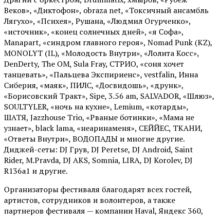
Веков», «Диктофон», obraza net, «Токсичный ансамбль
Лягухо», «Психея», Рушана, «Людмил Огурченко»,
«источник», «конец солнечных дней», «я Софа»,
Manapart, «синдром главного героя», Nomad Punk (KZ),
MONOLYT (IL), «Молодость Внутри», «Лолита Косс»,
DenDerty, The OM, Sula Fray, СТРИО, «соня хочет
танцевать», «Пальцева Экспириенс», vestfalin, Инна
Сиберия, «маяк», ПИЛС, «Досвидошь», «друнк»,
«Борисовский Тракт», Sipe, 3.56 am, SALVADOR, «Шлюз»,
SOULTYLER, «ночь на кухне», Lemium, «котарды»,
ШАТЯ, Jazzhouse Trio, «Рваные ботинки», «Мама не
узнает», black lama, «неаринаменя», СЕЙЙЕС, ТКАНИ,
«Ответы Внутри», ВОДОПАДЫ и многие другие.
Диджей-сеты: DJ Грув, DJ Peretse, DJ Android, Saint
Rider, М.Pravda, DJ AKS, Somnia, LIRA, DJ Korolev, DJ
R136a1 и другие.
Организаторы фестиваля благодарят всех гостей,
артистов, сотрудников и волонтеров, а также
партнеров фестиваля — компании Haval, Яндекс 360,