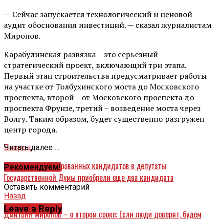
— Сейчас запускается технологический и ценовой
аудит обоснования инвестиций. — сказал журналистам
Миронов.
Карабулинская развязка – это серьезный
стратегический проект, включающий три этапа.
Первый этап строительства предусматривает работы
на участке от Толбухинского моста до Московского
проспекта, второй – от Московского проспекта до
проспекта Фрунзе, третий – возведение моста через
Волгу. Таким образом, будет существенно разгружен
центр города.
Вперед
Читать далее ...
Статус зарегистрированных кандидатов в депутаты
Рекомендуем!
Государственной Думы приобрели еще два кандидата
Оставить комментарий
Назад
Leave a Reply
Дмитрий Миронов – о втором сроке: Если люди доверят, будем