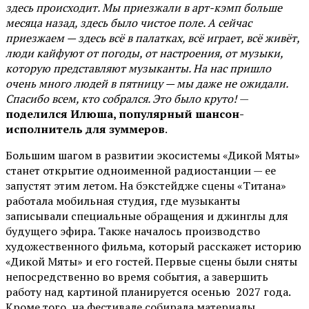
здесь происходит. Мы приезжали в арт-кэмп больше
месяца назад, здесь было чистое поле. А сейчас
приезжаем — здесь всё в палатках, всё играет, всё живёт,
люди кайфуют от погоды, от настроения, от музыки,
которую представляют музыканты. На нас пришло
очень много людей в пятницу — мы даже не ожидали.
Спасибо всем, кто собрался. Это было круто!
—
поделился Илюша, популярный шансон-
исполнитель для зуммеров
.
Большим шагом в развитии экосистемы «Дикой Мяты»
станет открытие одноименной радиостанции — ее
запустят этим летом. На бэкстейдже сцены «Титана»
работала мобильная студия, где музыканты
записывали специальные обращения и джинглы для
будущего эфира. Также началось производство
художественного фильма, который расскажет историю
«Дикой Мяты» и его гостей. Первые сцены были сняты
непосредственно во время события, а завершить
работу над картиной планируется осенью 2027 года.
Кроме того, на фестивале собирала материалы