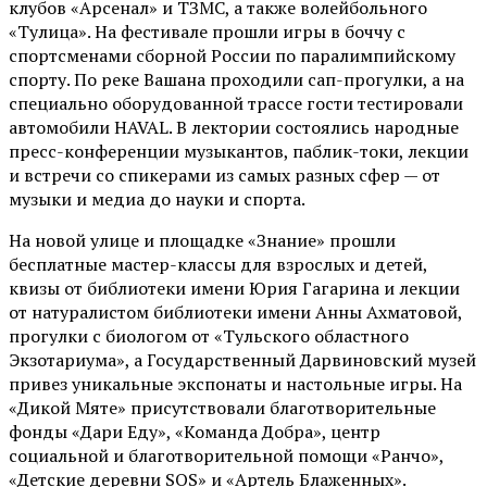
клубов «Арсенал» и ТЗМС, а также волейбольного
«Тулица». На фестивале прошли игры в боччу с
спортсменами сборной России по паралимпийскому
спорту. По реке Вашана проходили сап-прогулки, а на
специально оборудованной трассе гости тестировали
автомобили HAVAL. В лектории состоялись народные
пресс-конференции музыкантов, паблик-токи, лекции
и встречи со спикерами из самых разных сфер — от
музыки и медиа до науки и спорта.
На новой улице и площадке «Знание» прошли
бесплатные мастер-классы для взрослых и детей,
квизы от библиотеки имени Юрия Гагарина и лекции
от
натуралистом
библиотеки имени Анны Ахматовой,
прогулки с биологом от
«Тульского областного
Экзотариума»
, а Государственный Дарвиновский музей
привез уникальные экспонаты и настольные игры. На
«Дикой Мяте» присутствовали благотворительные
фонды «Дари Еду», «Команда Добра», центр
социальной и благотворительной помощи «Ранчо»,
«Детские деревни SOS» и «Артель Блаженных».