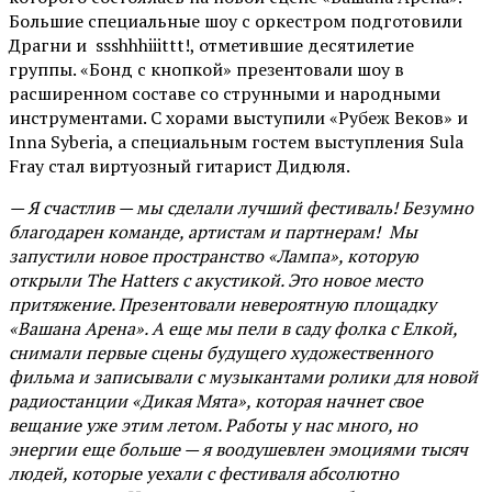
Большие специальные шоу с оркестром подготовили
Драгни и ssshhhiiittt!, отметившие десятилетие
группы. «Бонд с кнопкой» презентовали шоу в
расширенном составе со струнными и народными
инструментами. С хорами выступили «Рубеж Веков» и
Inna Syberia, а специальным гостем выступления Sula
Fray стал виртуозный гитарист Дидюля.
— Я счастлив — мы сделали лучший фестиваль! Безумно
благодарен команде, артистам и партнерам! Мы
запустили новое пространство «Лампа», которую
открыли The Hatters с акустикой. Это новое место
притяжение. Презентовали невероятную площадку
«Вашана Арена». А еще мы пели в саду фолка с Елкой,
снимали первые сцены будущего художественного
фильма и записывали с музыкантами ролики для новой
радиостанции «Дикая Мята», которая начнет свое
вещание уже этим летом. Работы у нас много, но
энергии еще больше — я воодушевлен эмоциями тысяч
людей, которые уехали с фестиваля абсолютно