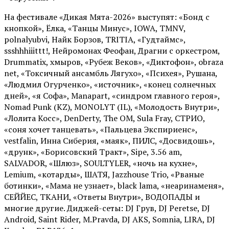
На фестивале «Дикая Мята-2026» выступят: «Бонд с
кнопкой», Ёлка, «Танцы Минус», IOWA, TMNV,
polnalyubvi, Найк Борзов, TRITIA, «Гудтаймс»,
ssshhhiiittt!, Нейромонах Феофан, Драгни с оркестром,
Drummatix, хмыров, «Рубеж Веков», «Диктофон», obraza
net, «Токсичный ансамбль Лягухо», «Психея», Рушана,
«Людмил Огурченко», «источник», «конец солнечных
дней», «я Софа», Manapart, «синдром главного героя»,
Nomad Punk (KZ), MONOLYT (IL), «Молодость Внутри»,
«Лолита Косс», DenDerty, The OM, Sula Fray, СТРИО,
«соня хочет танцевать», «Пальцева Экспириенс»,
vestfalin, Инна Сиберия, «маяк», ПИЛС, «Досвидошь»,
«друнк», «Борисовский Тракт», Sipe, 3.56 am,
SALVADOR, «Шлюз», SOULTYLER, «ночь на кухне»,
Lemium, «котарды», ШАТЯ, Jazzhouse Trio, «Рваные
ботинки», «Мама не узнает», black lama, «неаринаменя»,
СЕЙЙЕС, ТКАНИ, «Ответы Внутри», ВОДОПАДЫ и
многие другие. Диджей-сеты: DJ Грув, DJ Peretse, DJ
Android, Saint Rider, М.Pravda, DJ AKS, Somnia, LIRA, DJ