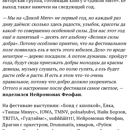
авторская группа, готовящая книгу о «Дикой Мяте». Её
выход также намечен на следующий год.
— Мы на «Дикой Мяте» не первый год, но каждый раз
диву даёмся: сколько здесь радости, улыбок, красоты да
какой-то совершенно особенной силы. Для нас этот год
ещё и памятный — десять лет альбому «Велики силы
добра». Потому особливо приятно, что на фестивальном
поле появилась ель в честь этого юбилея. Дело-то вроде
нехитрое — дерево посадили. А потом думаешь: пройдут
года, будут сюда приезжать добры молодцы да красны
девицы, музыку слушать, по полю гулять, а ель будет
расти себе и расти. И есть в этом что-то очень
правильное, потому что добро должно укореняться.
Оттого и настроение после фестиваля самое светлое,
—
поделился Нейромонах Феофан.
На фестивале выступили: «Бонд с кнопкой», Ёлка,
«Танцы Минус», IOWA, TMNV, polnalyubvi, Найк Борзов,
TRITIA, «Гудтаймс», ssshhhiiittt!, Нейромонах Феофан,
Драгни с оркестром, Drummatix, хмыров, «Рубеж