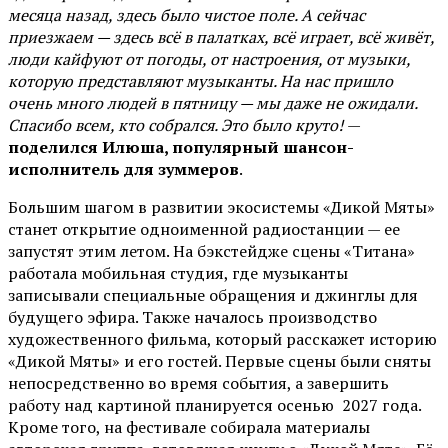
месяца назад, здесь было чистое поле. А сейчас
приезжаем — здесь всё в палатках, всё играет, всё живёт,
люди кайфуют от погоды, от настроения, от музыки,
которую представляют музыканты. На нас пришло
очень много людей в пятницу — мы даже не ожидали.
Спасибо всем, кто собрался. Это было круто!
—
поделился Илюша, популярный шансон-
исполнитель для зуммеров
.
Большим шагом в развитии экосистемы «Дикой Мяты»
станет открытие одноименной радиостанции — ее
запустят этим летом. На бэкстейдже сцены «Титана»
работала мобильная студия, где музыканты
записывали специальные обращения и джинглы для
будущего эфира. Также началось производство
художественного фильма, который расскажет историю
«Дикой Мяты» и его гостей. Первые сцены были сняты
непосредственно во время события, а завершить
работу над картиной планируется осенью 2027 года.
Кроме того, на фестивале собирала материалы