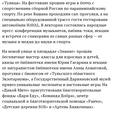
«Тулица». На фестивале прошли игры в боччу с
спортсменами сборной России по паралимпийскому
спорту. По реке Вашана проходили сап-прогулки, а на
специально оборудованной трассе гости тестировали
автомобили HAVAL. В лектории состоялись народные
пресс-конференции музыкантов, паблик-токи, лекции
и встречи со спикерами из самых разных сфер — от
музыки и медиа до науки и спорта.
На новой улице и площадке «Знание» прошли
бесплатные мастер-классы для взрослых и детей,
квизы от библиотеки имени Юрия Гагарина и лекции
от
натуралистом
библиотеки имени Анны Ахматовой,
прогулки с биологом от
«Тульского областного
Экзотариума»
, а Государственный Дарвиновский музей
привез уникальные экспонаты и настольные игры. На
«Дикой Мяте» присутствовали благотворительные
фонды «Дари Еду», «Команда Добра», центр
социальной и благотворительной помощи «Ранчо»,
«Детские деревни SOS» и «Артель Блаженных».