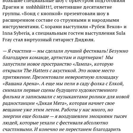
Большие специальные шоу с оркестром подготовили
Драгни и ssshhhiiittt!, отметившие десятилетие
группы. «Бонд с кнопкой» презентовали шоу в
расширенном составе со струнными и народными
инструментами. С хорами выступили «Рубеж Веков» и
Inna Syberia, а специальным гостем выступления Sula
Fray стал виртуозный гитарист Дидюля.
— Я счастлив — мы сделали лучший фестиваль! Безумно
благодарен команде, артистам и партнерам! Мы
запустили новое пространство «Лампа», которую
открыли The Hatters с акустикой. Это новое место
притяжение. Презентовали невероятную площадку
«Вашана Арена». А еще мы пели в саду фолка с Елкой,
снимали первые сцены будущего художественного
фильма и записывали с музыкантами ролики для новой
радиостанции «Дикая Мята», которая начнет свое
вещание уже этим летом. Работы у нас много, но
энергии еще больше — я воодушевлен эмоциями тысяч
людей, которые уехали с фестиваля абсолютно
счастливыми. И конечно не перестанем благодарить