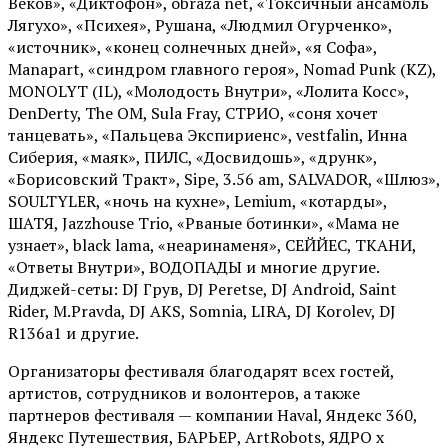
Веков», «Диктофон», obraza net, «Токсичный ансамбль
Лягухо», «Психея», Рушана, «Людмил Огурченко»,
«источник», «конец солнечных дней», «я Софа»,
Manapart, «синдром главного героя», Nomad Punk (KZ),
MONOLYT (IL), «Молодость Внутри», «Лолита Косс»,
DenDerty, The OM, Sula Fray, СТРИО, «соня хочет
танцевать», «Пальцева Экспириенс», vestfalin, Инна
Сиберия, «маяк», ПИЛС, «Досвидошь», «друнк»,
«Борисовский Тракт», Sipe, 3.56 am, SALVADOR, «Шлюз»,
SOULTYLER, «ночь на кухне», Lemium, «котарды»,
ШАТЯ, Jazzhouse Trio, «Рваные ботинки», «Мама не
узнает», black lama, «неаринаменя», СЕЙЙЕС, ТКАНИ,
«Ответы Внутри», ВОДОПАДЫ и многие другие.
Диджей-сеты: DJ Грув, DJ Peretse, DJ Android, Saint
Rider, М.Pravda, DJ AKS, Somnia, LIRA, DJ Korolev, DJ
R136a1 и другие.
Организаторы фестиваля благодарят всех гостей,
артистов, сотрудников и волонтеров, а также
партнеров фестиваля — компании Haval, Яндекс 360,
Яндекс Путешествия, БАРЬЕР, ArtRobots, ЯДРО х