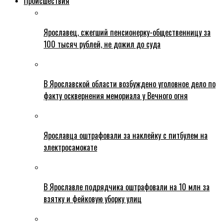
Происшествия
Ярославец, сжегший пенсионерку-общественницу за
100 тысяч рублей, не дожил до суда
В Ярославской области возбуждено уголовное дело по
факту осквернения мемориала у Вечного огня
Ярославца оштрафовали за наклейку с питбулем на
электросамокате
В Ярославле подрядчика оштрафовали на 10 млн за
взятку и фейковую уборку улиц