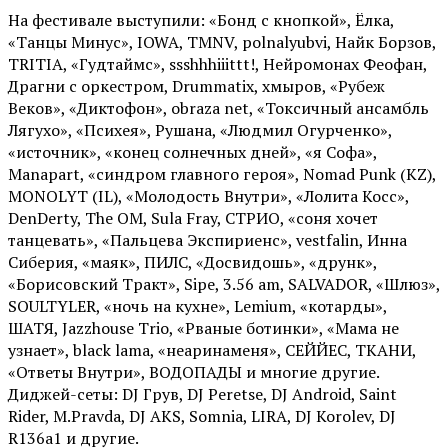
На фестивале выступили: «Бонд с кнопкой», Ёлка,
«Танцы Минус», IOWA, TMNV, polnalyubvi, Найк Борзов,
TRITIA, «Гудтаймс», ssshhhiiittt!, Нейромонах Феофан,
Драгни с оркестром, Drummatix, хмыров, «Рубеж
Веков», «Диктофон», obraza net, «Токсичный ансамбль
Лягухо», «Психея», Рушана, «Людмил Огурченко»,
«источник», «конец солнечных дней», «я Софа»,
Manapart, «синдром главного героя», Nomad Punk (KZ),
MONOLYT (IL), «Молодость Внутри», «Лолита Косс»,
DenDerty, The OM, Sula Fray, СТРИО, «соня хочет
танцевать», «Пальцева Экспириенс», vestfalin, Инна
Сиберия, «маяк», ПИЛС, «Досвидошь», «друнк»,
«Борисовский Тракт», Sipe, 3.56 am, SALVADOR, «Шлюз»,
SOULTYLER, «ночь на кухне», Lemium, «котарды»,
ШАТЯ, Jazzhouse Trio, «Рваные ботинки», «Мама не
узнает», black lama, «неаринаменя», СЕЙЙЕС, ТКАНИ,
«Ответы Внутри», ВОДОПАДЫ и многие другие.
Диджей-сеты: DJ Грув, DJ Peretse, DJ Android, Saint
Rider, М.Pravda, DJ AKS, Somnia, LIRA, DJ Korolev, DJ
R136a1 и другие.