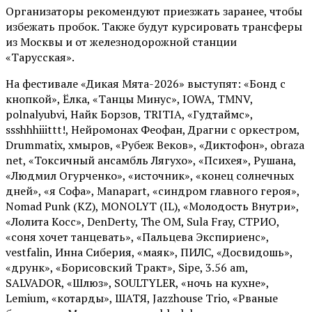
Организаторы рекомендуют приезжать заранее, чтобы
избежать пробок. Также будут курсировать трансферы
из Москвы и от железнодорожной станции
«Тарусская».
На фестивале «Дикая Мята-2026» выступят: «Бонд с
кнопкой», Ёлка, «Танцы Минус», IOWA, TMNV,
polnalyubvi, Найк Борзов, TRITIA, «Гудтаймс»,
ssshhhiiittt!, Нейромонах Феофан, Драгни с оркестром,
Drummatix, хмыров, «Рубеж Веков», «Диктофон», obraza
net, «Токсичный ансамбль Лягухо», «Психея», Рушана,
«Людмил Огурченко», «источник», «конец солнечных
дней», «я Софа», Manapart, «синдром главного героя»,
Nomad Punk (KZ), MONOLYT (IL), «Молодость Внутри»,
«Лолита Косс», DenDerty, The OM, Sula Fray, СТРИО,
«соня хочет танцевать», «Пальцева Экспириенс»,
vestfalin, Инна Сиберия, «маяк», ПИЛС, «Досвидошь»,
«друнк», «Борисовский Тракт», Sipe, 3.56 am,
SALVADOR, «Шлюз», SOULTYLER, «ночь на кухне»,
Lemium, «котарды», ШАТЯ, Jazzhouse Trio, «Рваные