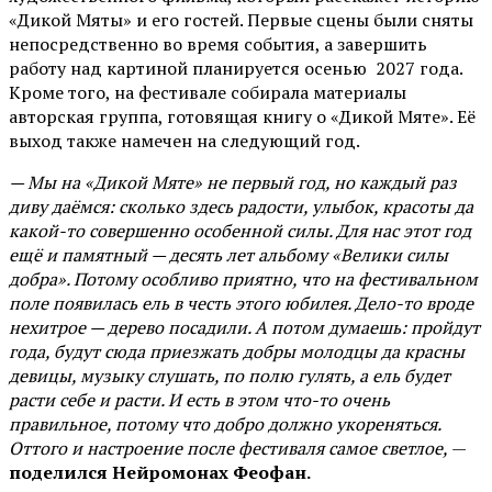
«Дикой Мяты» и его гостей. Первые сцены были сняты
непосредственно во время события, а завершить
работу над картиной планируется осенью 2027 года.
Кроме того, на фестивале собирала материалы
авторская группа, готовящая книгу о «Дикой Мяте». Её
выход также намечен на следующий год.
— Мы на «Дикой Мяте» не первый год, но каждый раз
диву даёмся: сколько здесь радости, улыбок, красоты да
какой-то совершенно особенной силы. Для нас этот год
ещё и памятный — десять лет альбому «Велики силы
добра». Потому особливо приятно, что на фестивальном
поле появилась ель в честь этого юбилея. Дело-то вроде
нехитрое — дерево посадили. А потом думаешь: пройдут
года, будут сюда приезжать добры молодцы да красны
девицы, музыку слушать, по полю гулять, а ель будет
расти себе и расти. И есть в этом что-то очень
правильное, потому что добро должно укореняться.
Оттого и настроение после фестиваля самое светлое,
—
поделился Нейромонах Феофан.