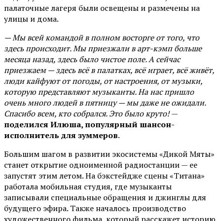
палаточные лагеря были освещены и размечены на
улицы и дома.
— Мы всей командой в полном восторге от того, что
здесь происходит. Мы приезжали в арт-кэмп больше
месяца назад, здесь было чистое поле. А сейчас
приезжаем — здесь всё в палатках, всё играет, всё живёт,
люди кайфуют от погоды, от настроения, от музыки,
которую представляют музыканты. На нас пришло
очень много людей в пятницу — мы даже не ожидали.
Спасибо всем, кто собрался. Это было круто!
—
поделился Илюша, популярный шансон-
исполнитель для зуммеров
.
Большим шагом в развитии экосистемы «Дикой Мяты»
станет открытие одноименной радиостанции — ее
запустят этим летом. На бэкстейдже сцены «Титана»
работала мобильная студия, где музыканты
записывали специальные обращения и джинглы для
будущего эфира. Также началось производство
художественного фильма, который расскажет историю