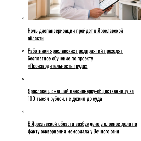
Ночь диспансеризации пройдет в Ярославской
области
Работники ярославских предприятий проходят
бесплатное обучение по проекту
«Производительность труда»
Ярославец, сжегший пенсионерку-общественницу за
100 тысяч рублей, не дожил до суда
В Ярославской области возбуждено уголовное дело по
факту осквернения мемориала у Вечного огня