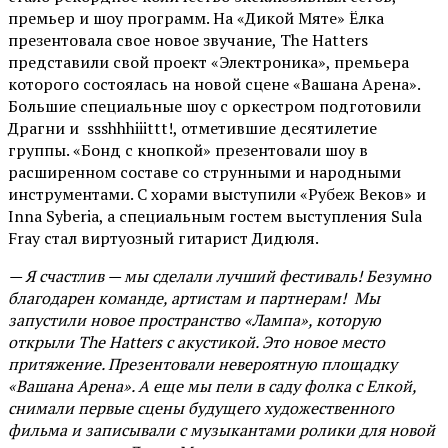
премьер и шоу программ. На «Дикой Мяте» Ёлка
презентовала свое новое звучание, The Hatters
представили свой проект «Электроника», премьера
которого состоялась на новой сцене «Вашана Арена».
Большие специальные шоу с оркестром подготовили
Драгни и ssshhhiiittt!, отметившие десятилетие
группы. «Бонд с кнопкой» презентовали шоу в
расширенном составе со струнными и народными
инструментами. С хорами выступили «Рубеж Веков» и
Inna Syberia, а специальным гостем выступления Sula
Fray стал виртуозный гитарист Дидюля.
— Я счастлив — мы сделали лучший фестиваль! Безумно
благодарен команде, артистам и партнерам! Мы
запустили новое пространство «Лампа», которую
открыли The Hatters с акустикой. Это новое место
притяжение. Презентовали невероятную площадку
«Вашана Арена». А еще мы пели в саду фолка с Елкой,
снимали первые сцены будущего художественного
фильма и записывали с музыкантами ролики для новой