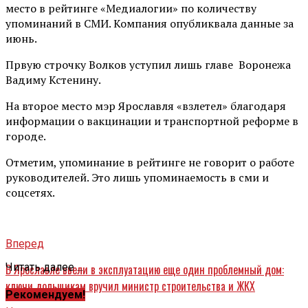
место в рейтинге «Медиалогии» по количеству
упоминаний в СМИ. Компания опубликвала данные за
июнь.
Првую строчку Волков уступил лишь главе Воронежа
Вадиму Кстенину.
На второе место мэр Ярославля «взлетел» благодаря
информации о вакцинации и транспортной реформе в
городе.
Отметим, упоминание в рейтинге не говорит о работе
руководителей. Это лишь упоминаемость в сми и
соцсетях.
Вперед
Читать далее ...
В Ярославле ввели в эксплуатацию еще один проблемный дом:
ключи дольщикам вручил министр строительства и ЖКХ
Рекомендуем!