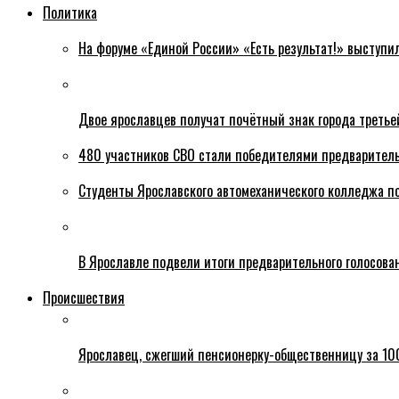
Политика
На форуме «Единой России» «Есть результат!» выступи
Двое ярославцев получат почётный знак города третье
480 участников СВО стали победителями предваритель
Студенты Ярославского автомеханического колледжа п
В Ярославле подвели итоги предварительного голосова
Происшествия
Ярославец, сжегший пенсионерку-общественницу за 100