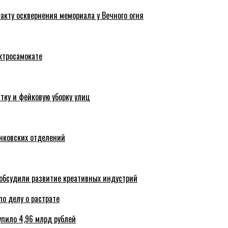
акту осквернения мемориала у Вечного огня
ктросамокате
тку и фейковую уборку улиц
анковских отделений
обсудили развитие креативных индустрий
по делу о растрате
упило 4,96 млрд рублей