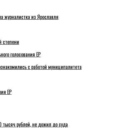
ла журналистка из Ярославля
й степени
ного голосования ЕР
ознакомились с работой муниципалитета
ния ЕР
 тысяч рублей, не дожил до суда