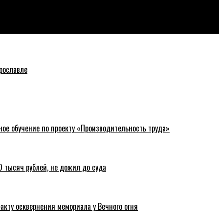
рославле
ное обучение по проекту «Производительность труда»
 тысяч рублей, не дожил до суда
акту осквернения мемориала у Вечного огня