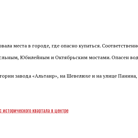
вала места в городе, где опасно купаться. Соответственн
осльным, Юбилейным и Октябрьским мостами. Опасен вод
ории завода «Альтаир», на Шевелюхе и на улице Панина, 
 исторического квартала в центре