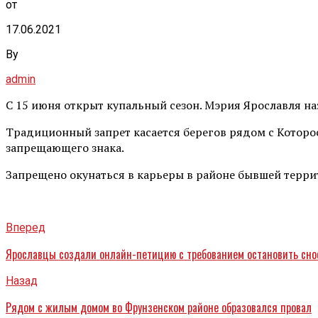
от
17.06.2021
By
admin
С 15 июня открыт купальный сезон. Мэрия Ярославля наз
Традиционный запрет касается берегов рядом с Котор
запрещающего знака.
Запрещено окунаться в карьеры в районе бывшей террит
Вперед
Ярославцы создали онлайн-петицию с требованием остановить снос
Назад
Рядом с жилым домом во Фрунзенском районе образовался провал