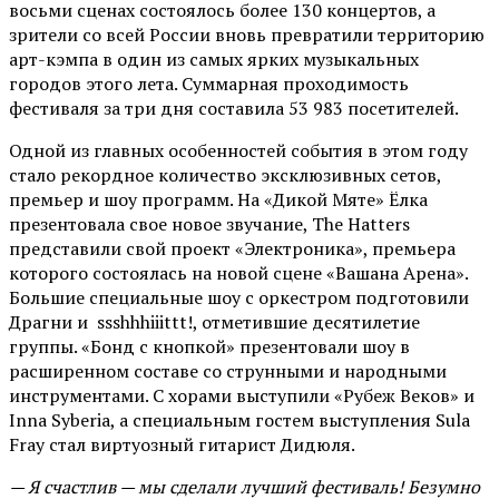
восьми сценах состоялось более 130 концертов, а
зрители со всей России вновь превратили территорию
арт-кэмпа в один из самых ярких музыкальных
городов этого лета. Суммарная проходимость
фестиваля за три дня составила 53 983 посетителей.
Одной из главных особенностей события в этом году
стало рекордное количество эксклюзивных сетов,
премьер и шоу программ. На «Дикой Мяте» Ёлка
презентовала свое новое звучание, The Hatters
представили свой проект «Электроника», премьера
которого состоялась на новой сцене «Вашана Арена».
Большие специальные шоу с оркестром подготовили
Драгни и ssshhhiiittt!, отметившие десятилетие
группы. «Бонд с кнопкой» презентовали шоу в
расширенном составе со струнными и народными
инструментами. С хорами выступили «Рубеж Веков» и
Inna Syberia, а специальным гостем выступления Sula
Fray стал виртуозный гитарист Дидюля.
— Я счастлив — мы сделали лучший фестиваль! Безумно