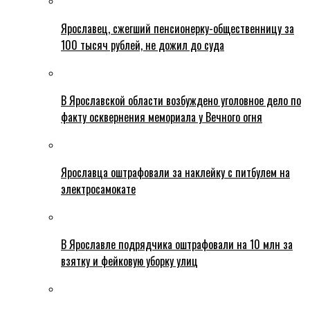
Ярославец, сжегший пенсионерку-общественницу за
100 тысяч рублей, не дожил до суда
В Ярославской области возбуждено уголовное дело по
факту осквернения мемориала у Вечного огня
Ярославца оштрафовали за наклейку с питбулем на
электросамокате
В Ярославле подрядчика оштрафовали на 10 млн за
взятку и фейковую уборку улиц