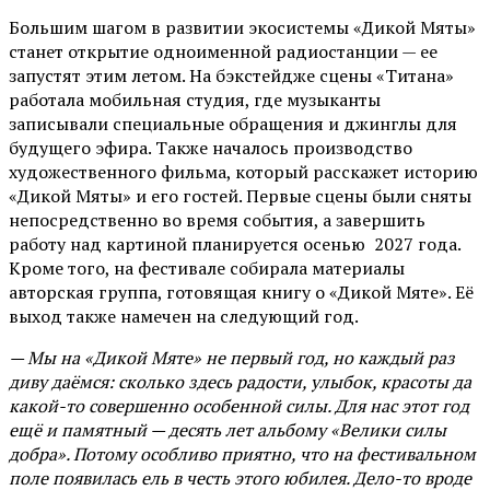
Большим шагом в развитии экосистемы «Дикой Мяты»
станет открытие одноименной радиостанции — ее
запустят этим летом. На бэкстейдже сцены «Титана»
работала мобильная студия, где музыканты
записывали специальные обращения и джинглы для
будущего эфира. Также началось производство
художественного фильма, который расскажет историю
«Дикой Мяты» и его гостей. Первые сцены были сняты
непосредственно во время события, а завершить
работу над картиной планируется осенью 2027 года.
Кроме того, на фестивале собирала материалы
авторская группа, готовящая книгу о «Дикой Мяте». Её
выход также намечен на следующий год.
— Мы на «Дикой Мяте» не первый год, но каждый раз
диву даёмся: сколько здесь радости, улыбок, красоты да
какой-то совершенно особенной силы. Для нас этот год
ещё и памятный — десять лет альбому «Велики силы
добра». Потому особливо приятно, что на фестивальном
поле появилась ель в честь этого юбилея. Дело-то вроде