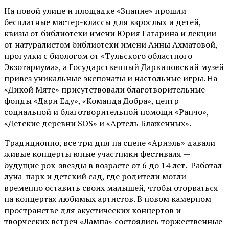
На новой улице и площадке «Знание» прошли
бесплатные мастер-классы для взрослых и детей,
квизы от библиотеки имени Юрия Гагарина и лекции
от
натуралистом
библиотеки имени Анны Ахматовой,
прогулки с биологом от
«Тульского областного
Экзотариума»
, а Государственный Дарвиновский музей
привез уникальные экспонаты и настольные игры. На
«Дикой Мяте» присутствовали благотворительные
фонды «Дари Еду», «Команда Добра», центр
социальной и благотворительной помощи «Ранчо»,
«Детские деревни SOS» и «Артель Блаженных».
Традиционно, все три дня на сцене
«Ариэль»
давали
живые концерты юные участники фестиваля —
будущие рок-звезды в возрасте от 6 до 14 лет. Работал
луна-парк и детский сад, где родители могли
временно оставить своих малышей, чтобы оторваться
на концертах любимых артистов. В новом камерном
пространстве для акустических концертов и
творческих встреч «Лампа» состоялись торжественные