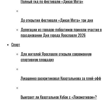
Полный гид по фестивалю «Дикая Мята»
До открытия фестиваля «Дикая Мята» три дня
Делегации из городов-побратимов приняли участие в
праздновании Дня города Ярославля 2026
Спорт
Для жителей Ярославля открыли современную
спортивную площадку
Лукашенко раскритиковал Квартальнова за плей-офф
Выиграет ли Квартальнов Кубок с «Локомотивом»?