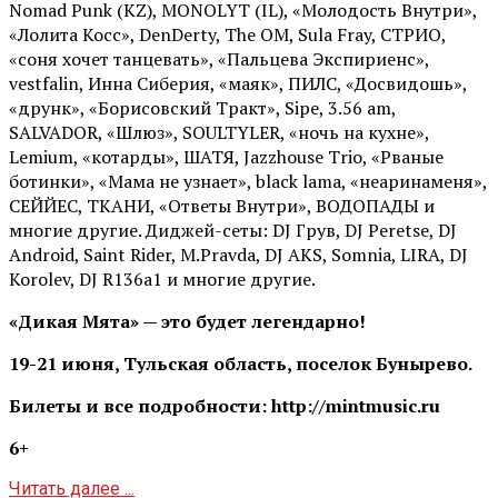
Nomad Punk (KZ), MONOLYT (IL), «Молодость Внутри»,
«Лолита Косс», DenDerty, The OM, Sula Fray, СТРИО,
«соня хочет танцевать», «Пальцева Экспириенс»,
vestfalin, Инна Сиберия, «маяк», ПИЛС, «Досвидошь»,
«друнк», «Борисовский Тракт», Sipe, 3.56 am,
SALVADOR, «Шлюз», SOULTYLER, «ночь на кухне»,
Lemium, «котарды», ШАТЯ, Jazzhouse Trio, «Рваные
ботинки», «Мама не узнает», black lama, «неаринаменя»,
СЕЙЙЕС, ТКАНИ, «Ответы Внутри», ВОДОПАДЫ и
многие другие. Диджей-сеты: DJ Грув, DJ Peretse, DJ
Android, Saint Rider, М.Pravda, DJ AKS, Somnia, LIRA, DJ
Korolev, DJ R136a1 и многие другие.
«Дикая Мята» — это будет легендарно!
19-21 июня, Тульская область, поселок Бунырево.
Билеты и все подробности: http://mintmusic.ru
6+
Читать далее ...