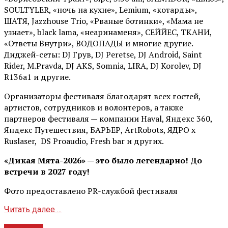
SOULTYLER, «ночь на кухне», Lemium, «котарды»,
ШАТЯ, Jazzhouse Trio, «Рваные ботинки», «Мама не
узнает», black lama, «неаринаменя», СЕЙЙЕС, ТКАНИ,
«Ответы Внутри», ВОДОПАДЫ и многие другие.
Диджей-сеты: DJ Грув, DJ Peretse, DJ Android, Saint
Rider, М.Pravda, DJ AKS, Somnia, LIRA, DJ Korolev, DJ
R136a1 и другие.
Организаторы фестиваля благодарят всех гостей,
артистов, сотрудников и волонтеров, а также
партнеров фестиваля — компании Haval, Яндекс 360,
Яндекс Путешествия, БАРЬЕР, ArtRobots, ЯДРО х
Ruslaser, DS Proaudio, Fresh bar и других.
«Дикая Мята-2026» — это было легендарно! До
встречи в 2027 году!
Фото предоставлено PR-службой фестиваля
Читать далее ...