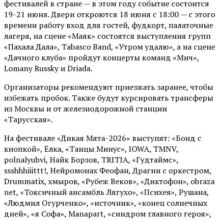
фестивалей в стране — в этом году событие состоится
19-21 июня. Двери откроются 18 июня с 18:00 — с этого
времени работу вход для гостей, фудкорт, палаточные
лагеря, на сцене «Маяк» состоятся выступления групп
«Пахала Дала», Tabasco Band, «Утром удалю», а на сцене
«Дачного клуба» пройдут концерты команд «Мич»,
Lomany Russky и Driada.
Организаторы рекомендуют приезжать заранее, чтобы
избежать пробок. Также будут курсировать трансферы
из Москвы и от железнодорожной станции
«Тарусская».
На фестивале «Дикая Мята-2026» выступят: «Бонд с
кнопкой», Ёлка, «Танцы Минус», IOWA, TMNV,
polnalyubvi, Найк Борзов, TRITIA, «Гудтаймс»,
ssshhhiiittt!, Нейромонах Феофан, Драгни с оркестром,
Drummatix, хмыров, «Рубеж Веков», «Диктофон», obraza
net, «Токсичный ансамбль Лягухо», «Психея», Рушана,
«Людмил Огурченко», «источник», «конец солнечных
дней», «я Софа», Manapart, «синдром главного героя»,