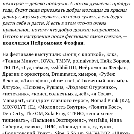
нехитрое — дерево посадили. А потом думаешь: пройдут
года, будут сюда приезжать добры молодцы да красны
девицы, музыку слушать, по полю гулять, а ель будет
расти себе и расти. И есть в этом что-то очень
правильное, потому что добро должно укореняться.
Оттого и настроение после фестиваля самое светлое,
—
поделился Нейромонах Феофан.
На фестивале выступили: «Бонд с кнопкой», Ёлка,
«Танцы Минус», IOWA, TMNV, polnalyubvi, Найк Борзов,
TRITIA, «Гудтаймс», ssshhhiiittt!, Нейромонах Феофан,
Драгни с оркестром, Drummatix, хмыров, «Рубеж
Веков», «Диктофон», obraza net, «Токсичный ансамбль
Лягухо», «Психея», Рушана, «Людмил Огурченко»,
«источник», «конец солнечных дней», «я Софа»,
Manapart, «синдром главного героя», Nomad Punk (KZ),
MONOLYT (IL), «Молодость Внутри», «Лолита Косс»,
DenDerty, The OM, Sula Fray, СТРИО, «соня хочет
танцевать», «Пальцева Экспириенс», vestfalin, Инна
Сиберия, «маяк», ПИЛС, «Досвидошь», «друнк»,
«Борисовский Тракт», Sipe, 3.56 am, SALVADOR, «Шлюз»,