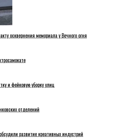
акту осквернения мемориала у Вечного огня
ктросамокате
тку и фейковую уборку улиц
анковских отделений
обсудили развитие креативных индустрий