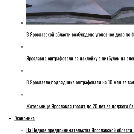
В Ярославской области возбуждено уголовное дело по ф
Ярославца оштрафовали за наклейку с питбулем на эле
В Ярославле подрядчика оштрафовали на 10 млн за взя
Жительнице Ярославля грозит до 20 лет за поджоги б
Экономика
На Неделе предпринимательства Ярославской области 