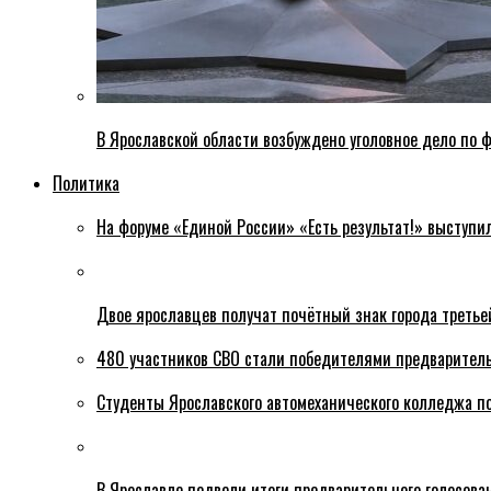
В Ярославской области возбуждено уголовное дело по ф
Политика
На форуме «Единой России» «Есть результат!» выступи
Двое ярославцев получат почётный знак города третье
480 участников СВО стали победителями предваритель
Студенты Ярославского автомеханического колледжа п
В Ярославле подвели итоги предварительного голосова