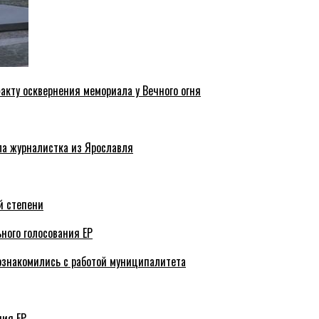
акту осквернения мемориала у Вечного огня
ла журналистка из Ярославля
й степени
ного голосования ЕР
ознакомились с работой муниципалитета
ния ЕР