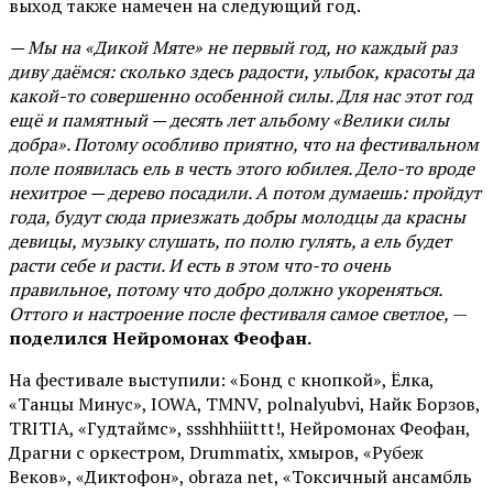
выход также намечен на следующий год.
— Мы на «Дикой Мяте» не первый год, но каждый раз
диву даёмся: сколько здесь радости, улыбок, красоты да
какой-то совершенно особенной силы. Для нас этот год
ещё и памятный — десять лет альбому «Велики силы
добра». Потому особливо приятно, что на фестивальном
поле появилась ель в честь этого юбилея. Дело-то вроде
нехитрое — дерево посадили. А потом думаешь: пройдут
года, будут сюда приезжать добры молодцы да красны
девицы, музыку слушать, по полю гулять, а ель будет
расти себе и расти. И есть в этом что-то очень
правильное, потому что добро должно укореняться.
Оттого и настроение после фестиваля самое светлое,
—
поделился Нейромонах Феофан.
На фестивале выступили: «Бонд с кнопкой», Ёлка,
«Танцы Минус», IOWA, TMNV, polnalyubvi, Найк Борзов,
TRITIA, «Гудтаймс», ssshhhiiittt!, Нейромонах Феофан,
Драгни с оркестром, Drummatix, хмыров, «Рубеж
Веков», «Диктофон», obraza net, «Токсичный ансамбль