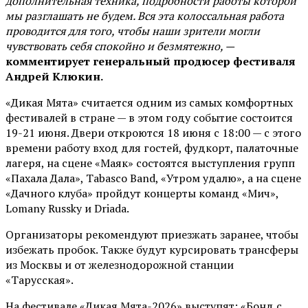
дополнительная техника, подробности работы которой
мы разглашать не будем. Вся эта колоссальная работа
проводится для того, чтобы наши зрители могли
чувствовать себя спокойно и безмятежно, —
комментирует генеральный продюсер фестиваля
Андрей Клюкин.
«Дикая Мята» считается одним из самых комфортных
фестивалей в стране — в этом году событие состоится
19-21 июня. Двери откроются 18 июня с 18:00 — с этого
времени работу вход для гостей, фудкорт, палаточные
лагеря, на сцене «Маяк» состоятся выступления групп
«Пахала Дала», Tabasco Band, «Утром удалю», а на сцене
«Дачного клуба» пройдут концерты команд «Мич»,
Lomany Russky и Driada.
Организаторы рекомендуют приезжать заранее, чтобы
избежать пробок. Также будут курсировать трансферы
из Москвы и от железнодорожной станции
«Тарусская».
На фестивале «Дикая Мята-2026» выступят: «Бонд с