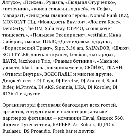
Лягухо», «Психея», Рушана, «Людмил Огурченко»,
«источник», «конец солнечных дней», «я Софа»,
Manapart, «синдром главного героя», Nomad Punk (KZ),
MONOLYT (IL), «Молодость Внутри», «Лолита Косс»,
DenDerty, The OM, Sula Fray, СТРИО, «соня хочет
танцевать», «Пальцева Экспириенс», vestfalin, Инна
Сиберия, «маяк», ПИЛС, «Досвидошь», «друнк»,
«Борисовский Тракт», Sipe, 3.56 am, SALVADOR, «Шлюз»,
SOULTYLER, «ночь на кухне», Lemium, «котарды»,
ШАТЯ, Jazzhouse Trio, «Рваные ботинки», «Мама не
узнает», black lama, «неаринаменя», СЕЙЙЕС, ТКАНИ,
«Ответы Внутри», ВОДОПАДЫ и многие другие.
Диджей-сеты: DJ Грув, DJ Peretse, DJ Android, Saint
Rider, М.Pravda, DJ AKS, Somnia, LIRA, DJ Korolev, DJ
R136a1 и другие.
Организаторы фестиваля благодарят всех гостей,
артистов, сотрудников и волонтеров, а также
партнеров фестиваля — компании Haval, Яндекс 360,
Яндекс Путешествия, БАРЬЕР, ArtRobots, ЯДРО х
Ruslaser, DS Proaudio, Fresh bar и других.