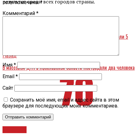
результат среди всех городов страны.
поля помечены
*
Комментарий
*
Вперед
За выходные в Ярославской области от коронавируса умерли 5
человек
Назад
Имя
*
В массовом ДТП в Ярославской области пострадали два человека
Email
*
Сайт
Сохранить моё имя, email и адрес сайта в этом
браузере для последующих моих комментариев.
Новости