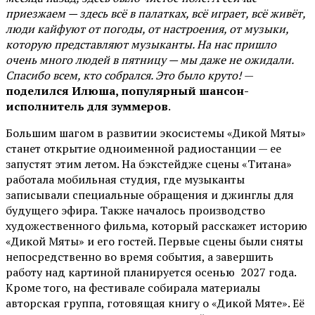
приезжаем — здесь всё в палатках, всё играет, всё живёт,
люди кайфуют от погоды, от настроения, от музыки,
которую представляют музыканты. На нас пришло
очень много людей в пятницу — мы даже не ожидали.
Спасибо всем, кто собрался. Это было круто!
—
поделился Илюша, популярный шансон-
исполнитель для зуммеров
.
Большим шагом в развитии экосистемы «Дикой Мяты»
станет открытие одноименной радиостанции — ее
запустят этим летом. На бэкстейдже сцены «Титана»
работала мобильная студия, где музыканты
записывали специальные обращения и джинглы для
будущего эфира. Также началось производство
художественного фильма, который расскажет историю
«Дикой Мяты» и его гостей. Первые сцены были сняты
непосредственно во время события, а завершить
работу над картиной планируется осенью 2027 года.
Кроме того, на фестивале собирала материалы
авторская группа, готовящая книгу о «Дикой Мяте». Её