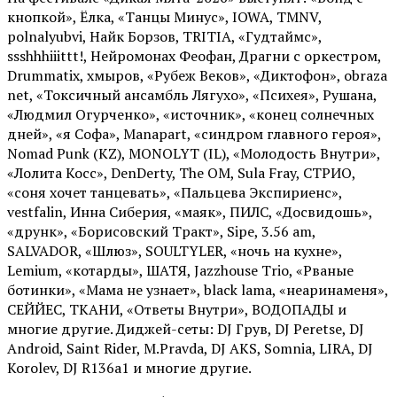
кнопкой», Ёлка, «Танцы Минус», IOWA, TMNV,
polnalyubvi, Найк Борзов, TRITIA, «Гудтаймс»,
ssshhhiiittt!, Нейромонах Феофан, Драгни с оркестром,
Drummatix, хмыров, «Рубеж Веков», «Диктофон», obraza
net, «Токсичный ансамбль Лягухо», «Психея», Рушана,
«Людмил Огурченко», «источник», «конец солнечных
дней», «я Софа», Manapart, «синдром главного героя»,
Nomad Punk (KZ), MONOLYT (IL), «Молодость Внутри»,
«Лолита Косс», DenDerty, The OM, Sula Fray, СТРИО,
«соня хочет танцевать», «Пальцева Экспириенс»,
vestfalin, Инна Сиберия, «маяк», ПИЛС, «Досвидошь»,
«друнк», «Борисовский Тракт», Sipe, 3.56 am,
SALVADOR, «Шлюз», SOULTYLER, «ночь на кухне»,
Lemium, «котарды», ШАТЯ, Jazzhouse Trio, «Рваные
ботинки», «Мама не узнает», black lama, «неаринаменя»,
СЕЙЙЕС, ТКАНИ, «Ответы Внутри», ВОДОПАДЫ и
многие другие. Диджей-сеты: DJ Грув, DJ Peretse, DJ
Android, Saint Rider, М.Pravda, DJ AKS, Somnia, LIRA, DJ
Korolev, DJ R136a1 и многие другие.