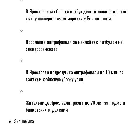
В Ярославской области возбуждено уголовное дело по
факту осквернения мемориала у Вечного огня
Ярославца оштрафовали за наклейку с питбулем на
электросамокате
В Ярославле подрядчика оштрафовали на 10 млн за
взятку и фейковую уборку улиц
Жительнице Ярославля грозит до 20 лет за поджоги
банковских отделений
Экономика