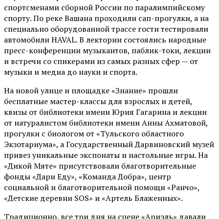
спортсменами сборной России по паралимпийскому
спорту. По реке Вашана проходили сап-прогулки, а на
специально оборудованной трассе гости тестировали
автомобили HAVAL. В лектории состоялись народные
пресс-конференции музыкантов, паблик-токи, лекции
и встречи со спикерами из самых разных сфер — от
музыки и медиа до науки и спорта.
На новой улице и площадке «Знание» прошли
бесплатные мастер-классы для взрослых и детей,
квизы от библиотеки имени Юрия Гагарина и лекции
от
натуралистом
библиотеки имени Анны Ахматовой,
прогулки с биологом от
«Тульского областного
Экзотариума»
, а Государственный Дарвиновский музей
привез уникальные экспонаты и настольные игры. На
«Дикой Мяте» присутствовали благотворительные
фонды «Дари Еду», «Команда Добра», центр
социальной и благотворительной помощи «Ранчо»,
«Детские деревни SOS» и «Артель Блаженных».
Традиционно, все три дня на сцене
«Ариэль»
давали