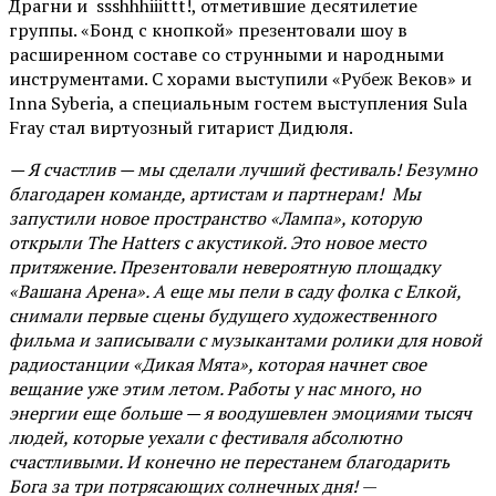
Драгни и ssshhhiiittt!, отметившие десятилетие
группы. «Бонд с кнопкой» презентовали шоу в
расширенном составе со струнными и народными
инструментами. С хорами выступили «Рубеж Веков» и
Inna Syberia, а специальным гостем выступления Sula
Fray стал виртуозный гитарист Дидюля.
— Я счастлив — мы сделали лучший фестиваль! Безумно
благодарен команде, артистам и партнерам! Мы
запустили новое пространство «Лампа», которую
открыли The Hatters с акустикой. Это новое место
притяжение. Презентовали невероятную площадку
«Вашана Арена». А еще мы пели в саду фолка с Елкой,
снимали первые сцены будущего художественного
фильма и записывали с музыкантами ролики для новой
радиостанции «Дикая Мята», которая начнет свое
вещание уже этим летом. Работы у нас много, но
энергии еще больше — я воодушевлен эмоциями тысяч
людей, которые уехали с фестиваля абсолютно
счастливыми. И конечно не перестанем благодарить
Бога за три потрясающих солнечных дня!
—