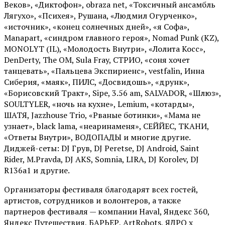
Веков», «Диктофон», obraza net, «Токсичный ансамбль
Лягухо», «Психея», Рушана, «Людмил Огурченко»,
«источник», «конец солнечных дней», «я Софа»,
Manapart, «синдром главного героя», Nomad Punk (KZ),
MONOLYT (IL), «Молодость Внутри», «Лолита Косс»,
DenDerty, The OM, Sula Fray, СТРИО, «соня хочет
танцевать», «Пальцева Экспириенс», vestfalin, Инна
Сиберия, «маяк», ПИЛС, «Досвидошь», «друнк»,
«Борисовский Тракт», Sipe, 3.56 am, SALVADOR, «Шлюз»,
SOULTYLER, «ночь на кухне», Lemium, «котарды»,
ШАТЯ, Jazzhouse Trio, «Рваные ботинки», «Мама не
узнает», black lama, «неаринаменя», СЕЙЙЕС, ТКАНИ,
«Ответы Внутри», ВОДОПАДЫ и многие другие.
Диджей-сеты: DJ Грув, DJ Peretse, DJ Android, Saint
Rider, М.Pravda, DJ AKS, Somnia, LIRA, DJ Korolev, DJ
R136a1 и другие.
Организаторы фестиваля благодарят всех гостей,
артистов, сотрудников и волонтеров, а также
партнеров фестиваля — компании Haval, Яндекс 360,
Яндекс Путешествия, БАРЬЕР, ArtRobots, ЯДРО х