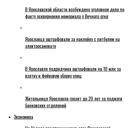
В Ярославской области возбуждено уголовное дело по
факту осквернения мемориала у Вечного огня
Ярославца оштрафовали за наклейку с питбулем на
электросамокате
В Ярославле подрядчика оштрафовали на 10 млн за
взятку и фейковую уборку улиц
Жительнице Ярославля грозит до 20 лет за поджоги
банковских отделений
Экономика