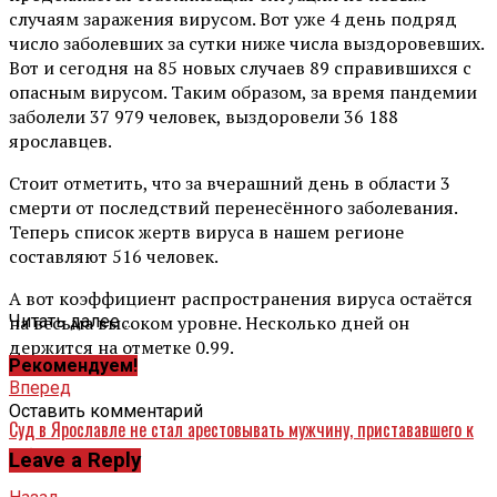
случаям заражения вирусом. Вот уже 4 день подряд
число заболевших за сутки ниже числа выздоровевших.
Вот и сегодня на 85 новых случаев 89 справившихся с
опасным вирусом. Таким образом, за время пандемии
заболели 37 979 человек, выздоровели 36 188
ярославцев.
Стоит отметить, что за вчерашний день в области 3
смерти от последствий перенесённого заболевания.
Теперь список жертв вируса в нашем регионе
составляют 516 человек.
А вот коэффициент распространения вируса остаётся
на весьма высоком уровне. Несколько дней он
Читать далее ...
держится на отметке 0.99.
Рекомендуем!
Вперед
Оставить комментарий
Суд в Ярославле не стал арестовывать мужчину, пристававшего к
ребенку
Leave a Reply