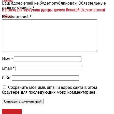
Назад
Ваш адрес email не будет опубликован.
Обязательные
поля помечены
*
В Ярославля зазвучали рупоры времен Великой Отечественной
войны
Комментарий
*
Имя
*
Email
*
Сайт
Сохранить моё имя, email и адрес сайта в этом
браузере для последующих моих комментариев.
Новости