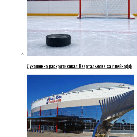
Лукашенко раскритиковал Квартальнова за плей-офф