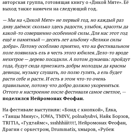
авторская группа, готовящая книгу о «Дикой Мяте». Её
выход также намечен на следующий год.
— Мы на «Дикой Мяте» не первый год, но каждый раз
диву даёмся: сколько здесь радости, улыбок, красоты да
какой-то совершенно особенной силы. Для нас этот год
ещё и памятный — десять лет альбому «Велики силы
добра». Потому особливо приятно, что на фестивальном
поле появилась ель в честь этого юбилея. Дело-то вроде
нехитрое — дерево посадили. А потом думаешь: пройдут
года, будут сюда приезжать добры молодцы да красны
девицы, музыку слушать, по полю гулять, а ель будет
расти себе и расти. И есть в этом что-то очень
правильное, потому что добро должно укореняться.
Оттого и настроение после фестиваля самое светлое,
—
поделился Нейромонах Феофан.
На фестивале выступили: «Бонд с кнопкой», Ёлка,
«Танцы Минус», IOWA, TMNV, polnalyubvi, Найк Борзов,
TRITIA, «Гудтаймс», ssshhhiiittt!, Нейромонах Феофан,
Драгни с оркестром, Drummatix, хмыров, «Рубеж