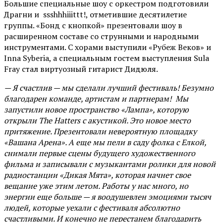
Большие специальные шоу с оркестром подготовили
Драгни и ssshhhiiittt!, отметившие десятилетие
группы. «Бонд с кнопкой» презентовали шоу в
расширенном составе со струнными и народными
инструментами. С хорами выступили «Рубеж Веков» и
Inna Syberia, а специальным гостем выступления Sula
Fray стал виртуозный гитарист Дидюля.
— Я счастлив — мы сделали лучший фестиваль! Безумно
благодарен команде, артистам и партнерам! Мы
запустили новое пространство «Лампа», которую
открыли The Hatters с акустикой. Это новое место
притяжение. Презентовали невероятную площадку
«Вашана Арена». А еще мы пели в саду фолка с Елкой,
снимали первые сцены будущего художественного
фильма и записывали с музыкантами ролики для новой
радиостанции «Дикая Мята», которая начнет свое
вещание уже этим летом. Работы у нас много, но
энергии еще больше — я воодушевлен эмоциями тысяч
людей, которые уехали с фестиваля абсолютно
счастливыми. И конечно не перестанем благодарить