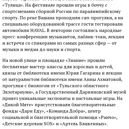
«Тулица». На фестивале прошли игры в боччу с
спортсменами сборной России по паралимпийскому
спорту. По реке Вашана проходили сап-прогулки, а на
специально оборудованной трассе гости тестировали
автомобили HAVAL. В лектории состоялись народные
пресс-конференции музыкантов, паблик-токи, лекции
и встречи со спикерами из самых разных сфер — от
музыки и медиа до науки и спорта.
На новой улице и площадке «Знание» прошли
бесплатные мастер-классы для взрослых и детей,
квизы от библиотеки имени Юрия Гагарина и лекции
от
натуралистом
библиотеки имени Анны Ахматовой,
прогулки с биологом от
«Тульского областного
Экзотариума»
, а Государственный Дарвиновский музей
привез уникальные экспонаты и настольные игры. На
«Дикой Мяте» присутствовали благотворительные
фонды «Дари Еду», «Команда Добра», центр
социальной и благотворительной помощи «Ранчо»,
«Детские деревни SOS» и «Артель Блаженных».