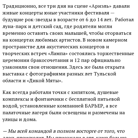
Традиционно, все три дня на сцене
«Ариэль»
давали
живые концерты юные участники фестиваля —
будущие рок-звезды в возрасте от 6 до 14 лет. Работал
луна-парк и детский сад, где родители могли
временно оставить своих малышей, чтобы оторваться
на концертах любимых артистов. В новом камерном
пространстве для акустических концертов и
творческих встреч «Лампа» состоялись торжественные
церемонии бракосочетания и 12 пар официально
узаконили свои отношения. Здесь же была открыта
выставка с фотографиями разных лет Тульской
области и «Дикой Мяты».
Как всегда работали точки с кипятком, душевые
комплексы и фонтанчики с бесплатной питьевой
водой, установленные компанией БАРЬЕР, а все
палаточные лагеря были освещены и размечены на
улицы и дома.
— Мы всей командой в полном восторге от того, что
здесь происходит. Мы приезжали в арт-кэмп больше