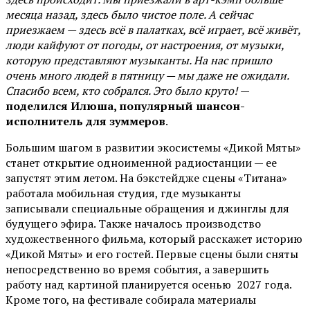
месяца назад, здесь было чистое поле. А сейчас
приезжаем — здесь всё в палатках, всё играет, всё живёт,
люди кайфуют от погоды, от настроения, от музыки,
которую представляют музыканты. На нас пришло
очень много людей в пятницу — мы даже не ожидали.
Спасибо всем, кто собрался. Это было круто!
—
поделился Илюша, популярный шансон-
исполнитель для зуммеров
.
Большим шагом в развитии экосистемы «Дикой Мяты»
станет открытие одноименной радиостанции — ее
запустят этим летом. На бэкстейдже сцены «Титана»
работала мобильная студия, где музыканты
записывали специальные обращения и джинглы для
будущего эфира. Также началось производство
художественного фильма, который расскажет историю
«Дикой Мяты» и его гостей. Первые сцены были сняты
непосредственно во время события, а завершить
работу над картиной планируется осенью 2027 года.
Кроме того, на фестивале собирала материалы