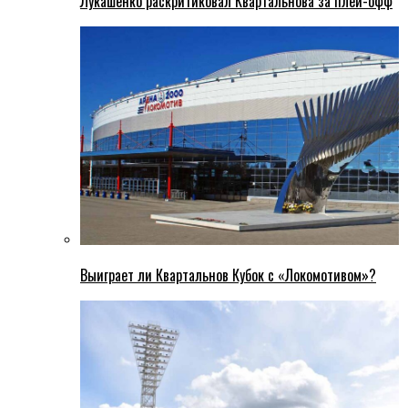
Лукашенко раскритиковал Квартальнова за плей-офф
Выиграет ли Квартальнов Кубок с «Локомотивом»?