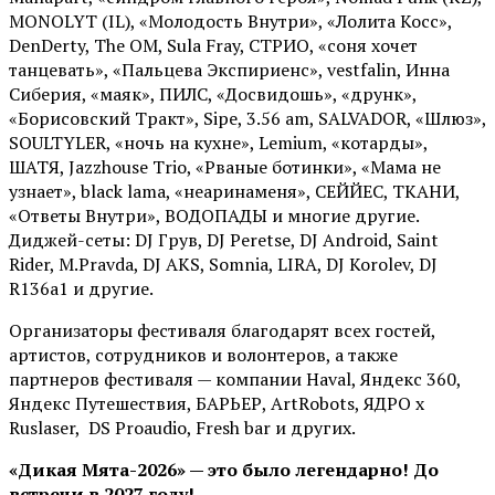
MONOLYT (IL), «Молодость Внутри», «Лолита Косс»,
DenDerty, The OM, Sula Fray, СТРИО, «соня хочет
танцевать», «Пальцева Экспириенс», vestfalin, Инна
Сиберия, «маяк», ПИЛС, «Досвидошь», «друнк»,
«Борисовский Тракт», Sipe, 3.56 am, SALVADOR, «Шлюз»,
SOULTYLER, «ночь на кухне», Lemium, «котарды»,
ШАТЯ, Jazzhouse Trio, «Рваные ботинки», «Мама не
узнает», black lama, «неаринаменя», СЕЙЙЕС, ТКАНИ,
«Ответы Внутри», ВОДОПАДЫ и многие другие.
Диджей-сеты: DJ Грув, DJ Peretse, DJ Android, Saint
Rider, М.Pravda, DJ AKS, Somnia, LIRA, DJ Korolev, DJ
R136a1 и другие.
Организаторы фестиваля благодарят всех гостей,
артистов, сотрудников и волонтеров, а также
партнеров фестиваля — компании Haval, Яндекс 360,
Яндекс Путешествия, БАРЬЕР, ArtRobots, ЯДРО х
Ruslaser, DS Proaudio, Fresh bar и других.
«Дикая Мята-2026» — это было легендарно! До
встречи в 2027 году!