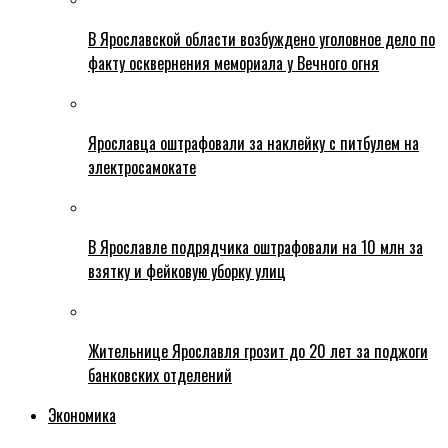
В Ярославской области возбуждено уголовное дело по
факту осквернения мемориала у Вечного огня
Ярославца оштрафовали за наклейку с питбулем на
электросамокате
В Ярославле подрядчика оштрафовали на 10 млн за
взятку и фейковую уборку улиц
Жительнице Ярославля грозит до 20 лет за поджоги
банковских отделений
Экономика