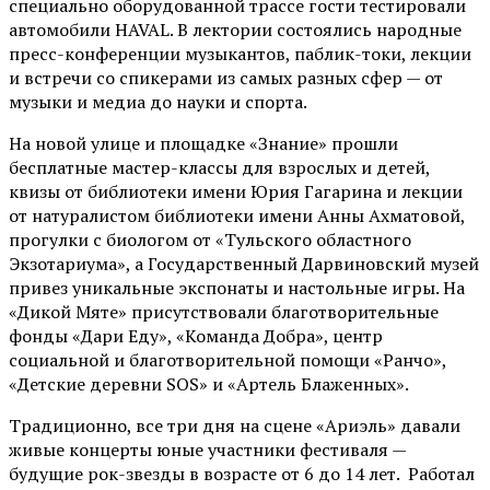
специально оборудованной трассе гости тестировали
автомобили HAVAL. В лектории состоялись народные
пресс-конференции музыкантов, паблик-токи, лекции
и встречи со спикерами из самых разных сфер — от
музыки и медиа до науки и спорта.
На новой улице и площадке «Знание» прошли
бесплатные мастер-классы для взрослых и детей,
квизы от библиотеки имени Юрия Гагарина и лекции
от
натуралистом
библиотеки имени Анны Ахматовой,
прогулки с биологом от
«Тульского областного
Экзотариума»
, а Государственный Дарвиновский музей
привез уникальные экспонаты и настольные игры. На
«Дикой Мяте» присутствовали благотворительные
фонды «Дари Еду», «Команда Добра», центр
социальной и благотворительной помощи «Ранчо»,
«Детские деревни SOS» и «Артель Блаженных».
Традиционно, все три дня на сцене
«Ариэль»
давали
живые концерты юные участники фестиваля —
будущие рок-звезды в возрасте от 6 до 14 лет. Работал