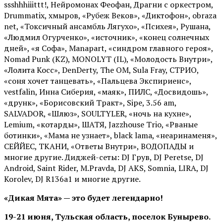
ssshhhiiittt!, Нейромонах Феофан, Драгни с оркестром,
Drummatix, хмыров, «Рубеж Веков», «Диктофон», obraza
net, «Токсичный ансамбль Лягухо», «Психея», Рушана,
«Людмил Огурченко», «источник», «конец солнечных
дней», «я Софа», Manapart, «синдром главного героя»,
Nomad Punk (KZ), MONOLYT (IL), «Молодость Внутри»,
«Лолита Косс», DenDerty, The OM, Sula Fray, СТРИО,
«соня хочет танцевать», «Пальцева Экспириенс»,
vestfalin, Инна Сиберия, «маяк», ПИЛС, «Досвидошь»,
«друнк», «Борисовский Тракт», Sipe, 3.56 am,
SALVADOR, «Шлюз», SOULTYLER, «ночь на кухне»,
Lemium, «котарды», ШАТЯ, Jazzhouse Trio, «Рваные
ботинки», «Мама не узнает», black lama, «неаринаменя»,
СЕЙЙЕС, ТКАНИ, «Ответы Внутри», ВОДОПАДЫ и
многие другие. Диджей-сеты: DJ Грув, DJ Peretse, DJ
Android, Saint Rider, М.Pravda, DJ AKS, Somnia, LIRA, DJ
Korolev, DJ R136a1 и многие другие.
«Дикая Мята» — это будет легендарно!
19-21 июня, Тульская область, поселок Бунырево.