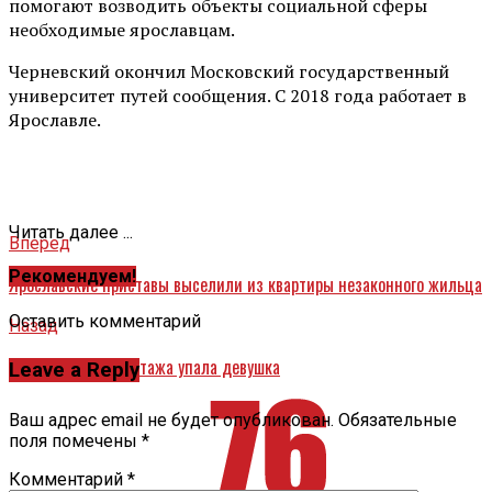
помогают возводить объекты социальной сферы
необходимые ярославцам.
Черневский окончил Московский государственный
университет путей сообщения. С 2018 года работает в
Ярославле.
Читать далее ...
Вперед
Рекомендуем!
Ярославские приставы выселили из квартиры незаконного жильца
Оставить комментарий
Назад
В Ярославле с 12 этажа упала девушка
Leave a Reply
Ваш адрес email не будет опубликован.
Обязательные
поля помечены
*
Комментарий
*