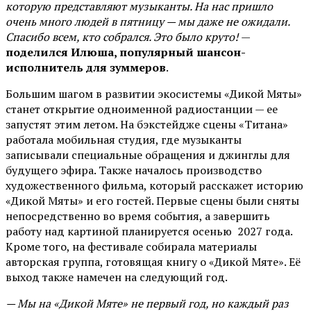
которую представляют музыканты. На нас пришло
очень много людей в пятницу — мы даже не ожидали.
Спасибо всем, кто собрался. Это было круто!
—
поделился Илюша, популярный шансон-
исполнитель для зуммеров
.
Большим шагом в развитии экосистемы «Дикой Мяты»
станет открытие одноименной радиостанции — ее
запустят этим летом. На бэкстейдже сцены «Титана»
работала мобильная студия, где музыканты
записывали специальные обращения и джинглы для
будущего эфира. Также началось производство
художественного фильма, который расскажет историю
«Дикой Мяты» и его гостей. Первые сцены были сняты
непосредственно во время события, а завершить
работу над картиной планируется осенью 2027 года.
Кроме того, на фестивале собирала материалы
авторская группа, готовящая книгу о «Дикой Мяте». Её
выход также намечен на следующий год.
— Мы на «Дикой Мяте» не первый год, но каждый раз