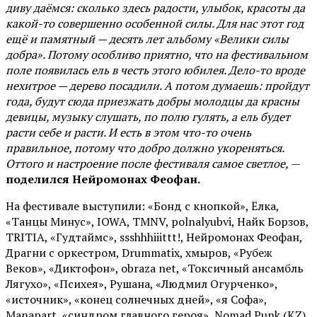
диву даёмся: сколько здесь радости, улыбок, красоты да
какой-то совершенно особенной силы. Для нас этот год
ещё и памятный — десять лет альбому «Велики силы
добра». Потому особливо приятно, что на фестивальном
поле появилась ель в честь этого юбилея. Дело-то вроде
нехитрое — дерево посадили. А потом думаешь: пройдут
года, будут сюда приезжать добры молодцы да красны
девицы, музыку слушать, по полю гулять, а ель будет
расти себе и расти. И есть в этом что-то очень
правильное, потому что добро должно укореняться.
Оттого и настроение после фестиваля самое светлое,
—
поделился Нейромонах Феофан.
На фестивале выступили: «Бонд с кнопкой», Ёлка,
«Танцы Минус», IOWA, TMNV, polnalyubvi, Найк Борзов,
TRITIA, «Гудтаймс», ssshhhiiittt!, Нейромонах Феофан,
Драгни с оркестром, Drummatix, хмыров, «Рубеж
Веков», «Диктофон», obraza net, «Токсичный ансамбль
Лягухо», «Психея», Рушана, «Людмил Огурченко»,
«источник», «конец солнечных дней», «я Софа»,
Manapart, «синдром главного героя», Nomad Punk (KZ),