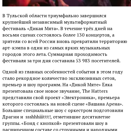
В Тульской области триумфально завершился
крупнейший независимый мультиформатный
фестиваль «Дикая Мята». В течение трёх дней на
восьми сценах состоялось более 130 концертов, а
зрители со всей России вновь превратили территорию
арт-кэмпа в один из самых ярких музыкальных
городов этого лета. Суммарная проходимость
фестиваля за три дня составила 53 983 посетителей.
Одной из главных особенностей события в этом году
стало рекордное количество эксклюзивных сетов,
премьер и шоу программ. На «Дикой Мяте» Ёлка
презентовала свое новое звучание, The Hatters
представили свой проект «Электроника», премьера
которого состоялась на новой сцене «Вашана Арена».
Большие специальные шоу с оркестром подготовили
Драгни и ssshhhiiittt!, отметившие десятилетие
группы. «Бонд с кнопкой» презентовали шоу в
расширенном составе со струнными и народными