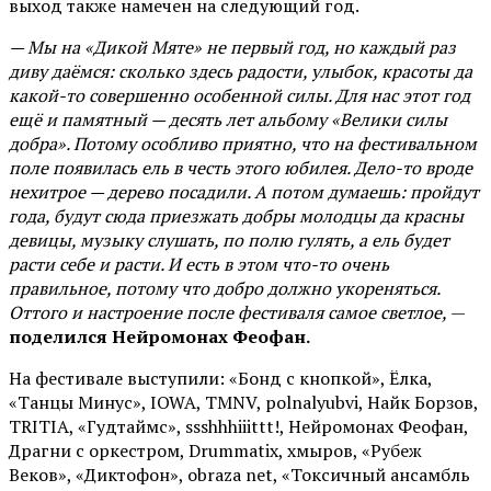
выход также намечен на следующий год.
— Мы на «Дикой Мяте» не первый год, но каждый раз
диву даёмся: сколько здесь радости, улыбок, красоты да
какой-то совершенно особенной силы. Для нас этот год
ещё и памятный — десять лет альбому «Велики силы
добра». Потому особливо приятно, что на фестивальном
поле появилась ель в честь этого юбилея. Дело-то вроде
нехитрое — дерево посадили. А потом думаешь: пройдут
года, будут сюда приезжать добры молодцы да красны
девицы, музыку слушать, по полю гулять, а ель будет
расти себе и расти. И есть в этом что-то очень
правильное, потому что добро должно укореняться.
Оттого и настроение после фестиваля самое светлое,
—
поделился Нейромонах Феофан.
На фестивале выступили: «Бонд с кнопкой», Ёлка,
«Танцы Минус», IOWA, TMNV, polnalyubvi, Найк Борзов,
TRITIA, «Гудтаймс», ssshhhiiittt!, Нейромонах Феофан,
Драгни с оркестром, Drummatix, хмыров, «Рубеж
Веков», «Диктофон», obraza net, «Токсичный ансамбль