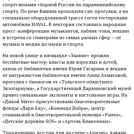
спортсменами сборной России по паралимпийскому
спорту. По реке Вашана проходили сап-прогулки, а на
специально оборудованной трассе гости тестировали
автомобили HAVAL. В лектории состоялись народные
пресс-конференции музыкантов, паблик-токи, лекции
и встречи со спикерами из самых разных сфер — от
музыки и медиа до науки и спорта.
На новой улице и площадке «Знание» прошли
бесплатные мастер-классы для взрослых и детей,
квизы от библиотеки имени Юрия Гагарина и лекции
от
натуралистом
библиотеки имени Анны Ахматовой,
прогулки с биологом от
«Тульского областного
Экзотариума»
, а Государственный Дарвиновский музей
привез уникальные экспонаты и настольные игры. На
«Дикой Мяте» присутствовали благотворительные
фонды «Дари Еду», «Команда Добра», центр
социальной и благотворительной помощи «Ранчо»,
«Детские деревни SOS» и «Артель Блаженных».
Традиционно, все три дня на сцене
«Ариэль»
давали