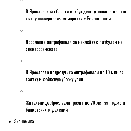
В Ярославской области возбуждено уголовное дело по
факту осквернения мемориала у Вечного огня
Ярославца оштрафовали за наклейку с питбулем на
электросамокате
В Ярославле подрядчика оштрафовали на 10 млн за
взятку и фейковую уборку улиц
Жительнице Ярославля грозит до 20 лет за поджоги
банковских отделений
Экономика