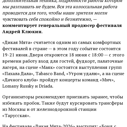
дополнительная техника, подробности работы которой
мы разглашать не будем. Вся эта колоссальная работа
проводится для того, чтобы наши зрители могли
чувствовать себя спокойно и безмятежно, —
комментирует генеральный продюсер фестиваля
Андрей Клюкин.
«Дикая Мята» считается одним из самых комфортных
фестивалей в стране — в этом году событие состоится
19-21 июня. Двери откроются 18 июня с 18:00 — с этого
времени работу вход для гостей, фудкорт, палаточные
лагеря, на сцене «Маяк» состоятся выступления групп
«Пахала Дала», Tabasco Band, «Утром удалю», а на сцене
«Дачного клуба» пройдут концерты команд «Мич»,
Lomany Russky и Driada.
Организаторы рекомендуют приезжать заранее, чтобы
избежать пробок. Также будут курсировать трансферы
из Москвы и от железнодорожной станции
«Тарусская».
На фестивале «Дикая Мята-2026» выступят: «Бонд с