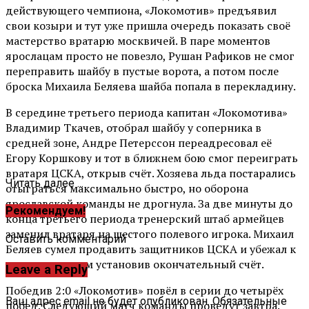
действующего чемпиона, «Локомотив» предъявил
свои козыри и тут уже пришла очередь показать своё
мастерство вратарю москвичей. В паре моментов
ярослацам просто не повезло, Рушан Рафиков не смог
переправить шайбу в пустые ворота, а потом после
броска Михаила Беляева шайба попала в перекладину.
В середине третьего периода капитан «Локомотива»
Владимир Ткачев, отобрал шайбу у соперника в
средней зоне, Андре Петерссон переадресовал её
Егору Коршкову и тот в ближнем бою смог переиграть
вратаря ЦСКА, открыв счёт. Хозяева льда постарались
Читать далее ...
отыграться максимально быстро, но оборона
ярославской команды не дрогнула. За две минуты до
Рекомендуем!
конца третьего периода тренерский штаб армейцев
заменил вратаря на шестого полевого игрока. Михаил
Оставить комментарий
Беляев сумел продавить защитников ЦСКА и убежал к
пустым воротам установив окончательный счёт.
Leave a Reply
Победив 2:0 «Локомотив» повёл в серии до четырёх
Ваш адрес email не будет опубликован.
Обязательные
побед. Следующий матч команды проведут завтра.