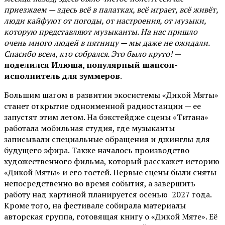
приезжаем — здесь всё в палатках, всё играет, всё живёт,
люди кайфуют от погоды, от настроения, от музыки,
которую представляют музыканты. На нас пришло
очень много людей в пятницу — мы даже не ожидали.
Спасибо всем, кто собрался. Это было круто!
—
поделился Илюша, популярный шансон-
исполнитель для зуммеров
.
Большим шагом в развитии экосистемы «Дикой Мяты»
станет открытие одноименной радиостанции — ее
запустят этим летом. На бэкстейдже сцены «Титана»
работала мобильная студия, где музыканты
записывали специальные обращения и джинглы для
будущего эфира. Также началось производство
художественного фильма, который расскажет историю
«Дикой Мяты» и его гостей. Первые сцены были сняты
непосредственно во время события, а завершить
работу над картиной планируется осенью 2027 года.
Кроме того, на фестивале собирала материалы
авторская группа, готовящая книгу о «Дикой Мяте». Её