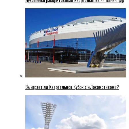
Лукашенко раскритиковал Квартальнова за плей-офф
Выиграет ли Квартальнов Кубок с «Локомотивом»?