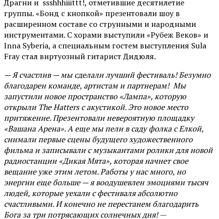
Драгни и ssshhhiiittt!, отметившие десятилетие
группы. «Бонд с кнопкой» презентовали шоу в
расширенном составе со струнными и народными
инструментами. С хорами выступили «Рубеж Веков» и
Inna Syberia, а специальным гостем выступления Sula
Fray стал виртуозный гитарист Дидюля.
— Я счастлив — мы сделали лучший фестиваль! Безумно
благодарен команде, артистам и партнерам! Мы
запустили новое пространство «Лампа», которую
открыли The Hatters с акустикой. Это новое место
притяжение. Презентовали невероятную площадку
«Вашана Арена». А еще мы пели в саду фолка с Елкой,
снимали первые сцены будущего художественного
фильма и записывали с музыкантами ролики для новой
радиостанции «Дикая Мята», которая начнет свое
вещание уже этим летом. Работы у нас много, но
энергии еще больше — я воодушевлен эмоциями тысяч
людей, которые уехали с фестиваля абсолютно
счастливыми. И конечно не перестанем благодарить
Бога за три потрясающих солнечных дня!
—