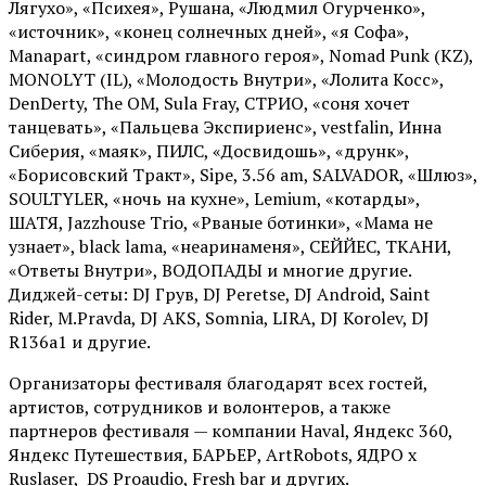
Лягухо», «Психея», Рушана, «Людмил Огурченко»,
«источник», «конец солнечных дней», «я Софа»,
Manapart, «синдром главного героя», Nomad Punk (KZ),
MONOLYT (IL), «Молодость Внутри», «Лолита Косс»,
DenDerty, The OM, Sula Fray, СТРИО, «соня хочет
танцевать», «Пальцева Экспириенс», vestfalin, Инна
Сиберия, «маяк», ПИЛС, «Досвидошь», «друнк»,
«Борисовский Тракт», Sipe, 3.56 am, SALVADOR, «Шлюз»,
SOULTYLER, «ночь на кухне», Lemium, «котарды»,
ШАТЯ, Jazzhouse Trio, «Рваные ботинки», «Мама не
узнает», black lama, «неаринаменя», СЕЙЙЕС, ТКАНИ,
«Ответы Внутри», ВОДОПАДЫ и многие другие.
Диджей-сеты: DJ Грув, DJ Peretse, DJ Android, Saint
Rider, М.Pravda, DJ AKS, Somnia, LIRA, DJ Korolev, DJ
R136a1 и другие.
Организаторы фестиваля благодарят всех гостей,
артистов, сотрудников и волонтеров, а также
партнеров фестиваля — компании Haval, Яндекс 360,
Яндекс Путешествия, БАРЬЕР, ArtRobots, ЯДРО х
Ruslaser, DS Proaudio, Fresh bar и других.