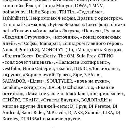
кнопкой», Ёлка, «Танцы Минус», IOWA, TMNV,
polnalyubvi, Найк Борзов, TRITIA, «Гудтаймс»,
ssshhhiiittt!, Нейромонах Феофан, Драгни с оркестром,
Drummatix, хмыров, «Рубеж Веков», «Диктофон», obraza
net, «Токсичный ансамбль Лягухо», «Психея», Рушана,
«Людмил Огурченко», «источник», «конец солнечных
дней», «я Софа», Manapart, «синдром главного героя»,
Nomad Punk (KZ), MONOLYT (IL), «Молодость Внутри»,
«Лолита Косс», DenDerty, The OM, Sula Fray, СТРИО,
«соня хочет танцевать», «Пальцева Экспириенс»,
vestfalin, Инна Сиберия, «маяк», ПИЛС, «Досвидошь»,
«друнк», «Борисовский Тракт», Sipe, 3.56 am,
SALVADOR, «Шлюз», SOULTYLER, «ночь на кухне»,
Lemium, «котарды», ШАТЯ, Jazzhouse Trio, «Рваные
ботинки», «Мама не узнает», black lama, «неаринаменя»,
СЕЙЙЕС, ТКАНИ, «Ответы Внутри», ВОДОПАДЫ и
многие другие. Диджей-сеты: DJ Грув, DJ Peretse, DJ
Android, Saint Rider, М.Pravda, DJ AKS, Somnia, LIRA, DJ
Korolev, DJ R136a1 и многие другие.