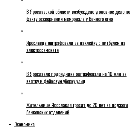
В Ярославской области возбуждено уголовное дело по
факту осквернения мемориала у Вечного огня
Ярославца оштрафовали за наклейку с питбулем на
электросамокате
В Ярославле подрядчика оштрафовали на 10 млн за
взятку и фейковую уборку улиц
Жительнице Ярославля грозит до 20 лет за поджоги
банковских отделений
Экономика