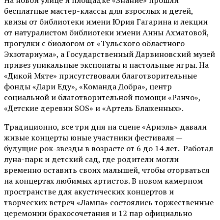
На новой улице и площадке «Знание» прошли
бесплатные мастер-классы для взрослых и детей,
квизы от библиотеки имени Юрия Гагарина и лекции
от
натуралистом
библиотеки имени Анны Ахматовой,
прогулки с биологом от
«Тульского областного
Экзотариума»
, а Государственный Дарвиновский музей
привез уникальные экспонаты и настольные игры. На
«Дикой Мяте» присутствовали благотворительные
фонды «Дари Еду», «Команда Добра», центр
социальной и благотворительной помощи «Ранчо»,
«Детские деревни SOS» и «Артель Блаженных».
Традиционно, все три дня на сцене
«Ариэль»
давали
живые концерты юные участники фестиваля —
будущие рок-звезды в возрасте от 6 до 14 лет. Работал
луна-парк и детский сад, где родители могли
временно оставить своих малышей, чтобы оторваться
на концертах любимых артистов. В новом камерном
пространстве для акустических концертов и
творческих встреч «Лампа» состоялись торжественные
церемонии бракосочетания и 12 пар официально