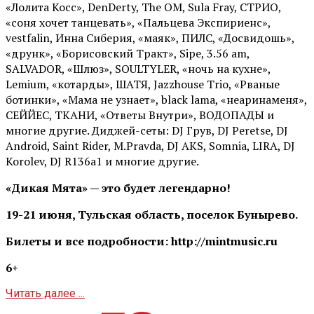
«Лолита Косс», DenDerty, The OM, Sula Fray, СТРИО,
«соня хочет танцевать», «Пальцева Экспириенс»,
vestfalin, Инна Сиберия, «маяк», ПИЛС, «Досвидошь»,
«друнк», «Борисовский Тракт», Sipe, 3.56 am,
SALVADOR, «Шлюз», SOULTYLER, «ночь на кухне»,
Lemium, «котарды», ШАТЯ, Jazzhouse Trio, «Рваные
ботинки», «Мама не узнает», black lama, «неаринаменя»,
СЕЙЙЕС, ТКАНИ, «Ответы Внутри», ВОДОПАДЫ и
многие другие. Диджей-сеты: DJ Грув, DJ Peretse, DJ
Android, Saint Rider, М.Pravda, DJ AKS, Somnia, LIRA, DJ
Korolev, DJ R136a1 и многие другие.
«Дикая Мята» — это будет легендарно!
19-21 июня, Тульская область, поселок Бунырево.
Билеты и все подробности: http://mintmusic.ru
6+
Читать далее ...