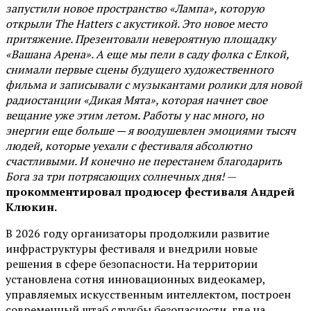
запустили новое пространство «Лампа», которую
открыли The Hatters с акустикой. Это новое место
притяжение. Презентовали невероятную площадку
«Вашана Арена». А еще мы пели в саду фолка с Елкой,
снимали первые сцены будущего художественного
фильма и записывали с музыкантами ролики для новой
радиостанции «Дикая Мята», которая начнет свое
вещание уже этим летом. Работы у нас много, но
энергии еще больше — я воодушевлен эмоциями тысяч
людей, которые уехали с фестиваля абсолютно
счастливыми. И конечно не перестанем благодарить
Бога за три потрясающих солнечных дня!
—
прокомментировал продюсер фестиваля Андрей
Клюкин.
В 2026 году организаторы продолжили развитие
инфраструктуры фестиваля и внедрили новые
решения в сфере безопасности. На территории
установлена сотня инновационных видеокамер,
управляемых искусственным интеллектом, построен
современный штаб службы безопасности, где на