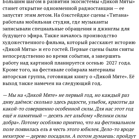
Большим шагом в развитии экосистемы «Дикой Мяты»
станет открытие одноименной радиостанции — ее
запустят этим летом. На бэкстейдже сцены «Титана»
работала мобильная студия, где музыканты
записывали специальные обращения и джинглы для
будущего эфира. Также началось производство
художественного фильма, который расскажет историю
«Дикой Мяты» и его гостей. Первые сцены были сняты
непосредственно во время события, а завершить
работу над картиной планируется осенью 2027 года.
Кроме того, на фестивале собирала материалы
авторская группа, готовящая книгу о «Дикой Мяте». Её
выход также намечен на следующий год.
— Мы на «Дикой Мяте» не первый год, но каждый раз
диву даёмся: сколько здесь радости, улыбок, красоты да
какой-то совершенно особенной силы. Для нас этот год
ещё и памятный — десять лет альбому «Велики силы
добра». Потому особливо приятно, что на фестивальном
поле появилась ель в честь этого юбилея. Дело-то вроде
нехитрое — дерево посадили. А потом думаешь: пройдут