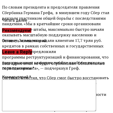
По словам президента и председателя правления
Сбербанка Германа
Грефа, в
минувшем году
Сбер
стал
важным участником общей борьбы с последствиями
Читать далее ...
пандемии. «Мы в кратчайшие сроки организовали
антикризисные штабы,
максимально быстро начали
Рекомендуем!
оказывать масштабную поддержку населению и
бизнесу. За год мы выдали клиентам 17,
7 трлн руб.
Оставить комментарий
кредитов в рамках собственных и государственных
программ. Мы предложили
Leave a Reply
программы
реструктуризаций
и финансирования, что
помогло нашим клиентам пройти н
аиболее тяжелые
Ваш адрес email не будет опубликован.
Обязательные
периоды кризиса», — подчеркнул Греф.
поля помечены
*
Комментарий
*
Он также отметил, что
Сбер
смог
быстро восстановить
бизнес сразу после снятия ограничений
, а также
запустил масштабную программу оптимизации
расходов. «Это помогло нам достичь рентабельности
капитала на уровне 16%», — сказал Греф.
В отчетности за 2020 г. Сбербанк также впервые