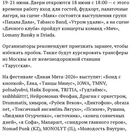
19-21 июня. Двери откроются 18 июня с 18:00 — с этого
времени работу вход для гостей, фудкорт, палаточные
лагеря, на сцене «Маяк» состоятся выступления групп
«Пахала Дала», Tabasco Band, «Утром удалю», а на сцене
«Дачного клуба» пройдут концерты команд «Мич»,
Lomany Russky и Driada.
Организаторы рекомендуют приезжать заранее, чтобы
избежать пробок. Также будут курсировать трансферы
из Москвы и от железнодорожной станции
«Тарусская».
На фестивале «Дикая Мята-2026» выступят: «Бонд с
кнопкой», Ёлка, «Танцы Минус», IOWA, TMNV,
polnalyubvi, Найк Борзов, TRITIA, «Гудтаймс»,
ssshhhiiittt!, Нейромонах Феофан, Драгни с оркестром,
Drummatix, хмыров, «Рубеж Веков», «Диктофон», obraza
net, «Токсичный ансамбль Лягухо», «Психея», Рушана,
«Людмил Огурченко», «источник», «конец солнечных
дней», «я Софа», Manapart, «синдром главного героя»,
Nomad Punk (KZ), MONOLYT (IL), «Молодость Внутри»,