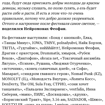
года, будут сюда приезжать добры молодцы да красны
девицы, музыку слушать, по полю гулять, а ель будет
расти себе и расти. И есть в этом что-то очень
правильное, потому что добро должно укореняться.
Оттого и настроение после фестиваля самое светлое,
—
поделился Нейромонах Феофан.
На фестивале выступили: «Бонд с кнопкой», Ёлка,
«Танцы Минус», IOWA, TMNV, polnalyubvi, Найк Борзов,
TRITIA, «Гудтаймс», ssshhhiiittt!, Нейромонах Феофан,
Драгни с оркестром, Drummatix, хмыров, «Рубеж
Веков», «Диктофон», obraza net, «Токсичный ансамбль
Лягухо», «Психея», Рушана, «Людмил Огурченко»,
«источник», «конец солнечных дней», «я Софа»,
Manapart, «синдром главного героя», Nomad Punk (KZ),
MONOLYT (IL), «Молодость Внутри», «Лолита Косс»,
DenDerty, The OM, Sula Fray, СТРИО, «соня хочет
танцевать», «Пальцева Экспириенс», vestfalin, Инна
Сиберия, «маяк», ПИЛС, «Досвидошь», «друнк»,
«Борисовский Тракт», Sipe, 3.56 am, SALVADOR, «Шлюз»,
SOULTYLER, «ночь на кухне», Lemium, «котарды»,