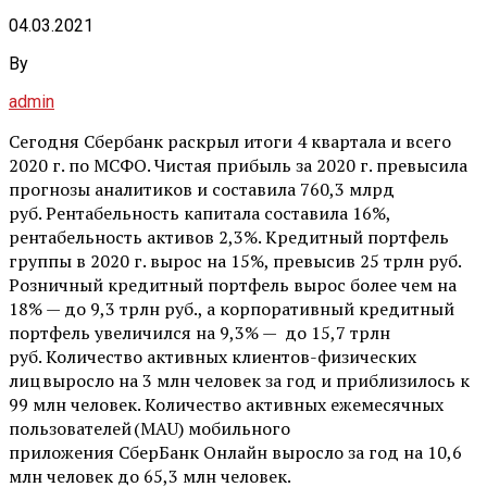
04.03.2021
By
admin
Сегодня Сбербанк раскрыл итоги 4 квартала и всего
2020 г. по МСФО. Чистая прибыль за 2020 г. превысила
прогнозы аналитиков и составила 760,3 млрд
руб.
Рентабельность капитала
составила 16
%,
р
ентабельность активов
2,3%.
Кредитный портфель
группы
в 2020 г. вырос на 15%, превысив
25 трлн руб.
Розничный кредитный портфель вырос более чем на
18% — до 9,3 трлн руб., а корпоративный кредитный
портфель увеличился на 9,3% — до 15,7 трлн
руб.
Количество активных клиентов-физических
лиц
выросло на 3 млн человек за год и приблизилось к
99 млн человек.
Количество активных ежемесячных
пользователей
(MAU) мобильного
приложения
СберБанк
Онлайн выросло за год на 10,6
млн человек до 65,3 млн человек.