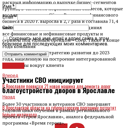
раскрыл информацию о выручке бизнес-сегментов
Имя
*
группы, в частности
нефинансовых бизнесов,
которые
входят в экосистему
Сбера
. Выручка нефинансо
вого
Email
*
бизнеса в 2020 г.
выросла в 2,7 раза и составила 71,4
миллиарда рублей.
В 2020 г.
Сбер
объединил
Сайт
все
финансовые и нефинансовые
продукты и
Сохранить моё имя, email и адрес сайта в этом
сервисы
под единым брендом –
Сбер
. Также в конце
браузере для последующих моих комментариев.
года компания
представила
новую
стратегию
развития до 2023
года,
нацеленную
на построение интегрированной
экосистемы вокруг клиента
Новости
Вперед
Участники СВО инициируют
В Ярославле появится 21 новая машина для ремонта дорог
благоустройство дворов в Ярославле
Назад
Более 30 участников и ветеранов СВО завершают
В Ярославской области на губернаторскую программу потратят
годовой цикл обучения в рамках регионального
больше миллиарда
проекта «Герои Ярославии», аналога федеральной
программы «Время героев».