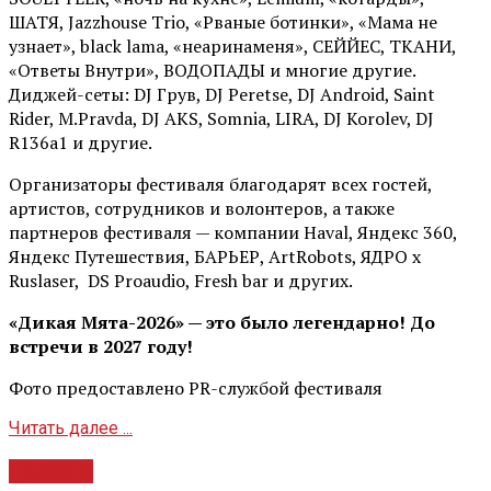
ШАТЯ, Jazzhouse Trio, «Рваные ботинки», «Мама не
узнает», black lama, «неаринаменя», СЕЙЙЕС, ТКАНИ,
«Ответы Внутри», ВОДОПАДЫ и многие другие.
Диджей-сеты: DJ Грув, DJ Peretse, DJ Android, Saint
Rider, М.Pravda, DJ AKS, Somnia, LIRA, DJ Korolev, DJ
R136a1 и другие.
Организаторы фестиваля благодарят всех гостей,
артистов, сотрудников и волонтеров, а также
партнеров фестиваля — компании Haval, Яндекс 360,
Яндекс Путешествия, БАРЬЕР, ArtRobots, ЯДРО х
Ruslaser, DS Proaudio, Fresh bar и других.
«Дикая Мята-2026» — это было легендарно! До
встречи в 2027 году!
Фото предоставлено PR-службой фестиваля
Читать далее ...
Новости