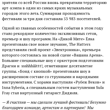
зрители со всей России вновь превратили территорию
арт-кэмпа в один из самых ярких музыкальных
городов этого лета. Суммарная проходимость
фестиваля за три дня составила 53 983 посетителей.
Одной из главных особенностей события в этом году
стало рекордное количество эксклюзивных сетов,
премьер и шоу программ. На «Дикой Мяте» Ёлка
презентовала свое новое звучание, The Hatters
представили свой проект «Электроника», премьера
которого состоялась на новой сцене «Вашана Арена».
Большие специальные шоу с оркестром подготовили
Драгни и ssshhhiiittt!, отметившие десятилетие
группы. «Бонд с кнопкой» презентовали шоу в
расширенном составе со струнными и народными
инструментами. С хорами выступили «Рубеж Веков» и
Inna Syberia, а специальным гостем выступления Sula
Fray стал виртуозный гитарист Дидюля.
— Я счастлив — мы сделали лучший фестиваль! Безумно
благодарен команде, артистам и партнерам! Мы