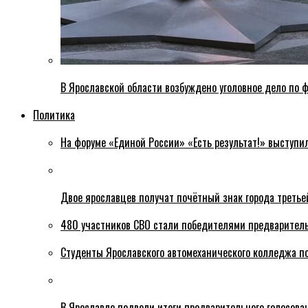
В Ярославской области возбуждено уголовное дело по ф
Политика
На форуме «Единой России» «Есть результат!» выступи
Двое ярославцев получат почётный знак города третье
480 участников СВО стали победителями предваритель
Студенты Ярославского автомеханического колледжа п
В Ярославле подвели итоги предварительного голосова