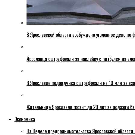
В Ярославской области возбуждено уголовное дело по ф
Ярославца оштрафовали за наклейку с питбулем на эле
В Ярославле подрядчика оштрафовали на 10 млн за взя
Жительнице Ярославля грозит до 20 лет за поджоги б
Экономика
На Неделе предпринимательства Ярославской области 