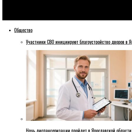
Эхо76
В Ярославле сотрудник следственного комитета спас задых
Общество
Участники СВО инициируют благоустройство дворов в Я
Ночь диспансеризации пройдет в Ярославской области