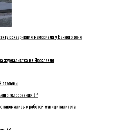
акту осквернения мемориала у Вечного огня
ла журналистка из Ярославля
й степени
ного голосования ЕР
ознакомились с работой муниципалитета
ния ЕР