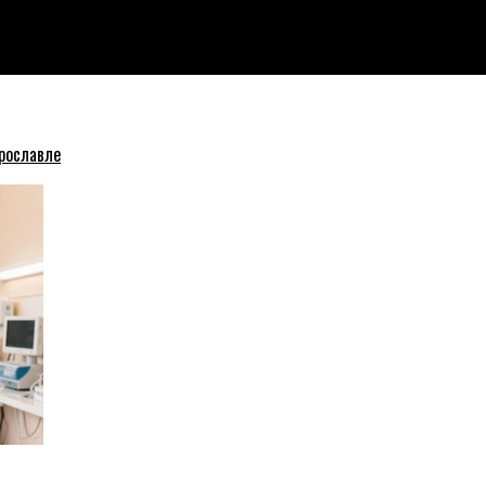
авшуюся женщину
рославле