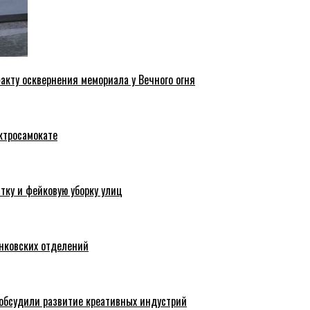
акту осквернения мемориала у Вечного огня
ктросамокате
тку и фейковую уборку улиц
анковских отделений
обсудили развитие креативных индустрий