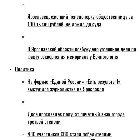
Ярославец, сжегший пенсионерку-общественницу за
100 тысяч рублей, не дожил до суда
В Ярославской области возбуждено уголовное дело по
факту осквернения мемориала у Вечного огня
Политика
На форуме «Единой России» «Есть результат!»
выступила журналистка из Ярославля
Двое ярославцев получат почётный знак города
третьей степени
480 участников СВО стали победителями