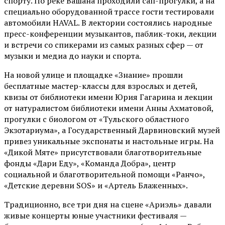
спорту. По реке Вашана проходили сап-прогулки, а на
специально оборудованной трассе гости тестировали
автомобили HAVAL. В лектории состоялись народные
пресс-конференции музыкантов, паблик-токи, лекции
и встречи со спикерами из самых разных сфер — от
музыки и медиа до науки и спорта.
На новой улице и площадке «Знание» прошли
бесплатные мастер-классы для взрослых и детей,
квизы от библиотеки имени Юрия Гагарина и лекции
от
натуралистом
библиотеки имени Анны Ахматовой,
прогулки с биологом от
«Тульского областного
Экзотариума»
, а Государственный Дарвиновский музей
привез уникальные экспонаты и настольные игры. На
«Дикой Мяте» присутствовали благотворительные
фонды «Дари Еду», «Команда Добра», центр
социальной и благотворительной помощи «Ранчо»,
«Детские деревни SOS» и «Артель Блаженных».
Традиционно, все три дня на сцене
«Ариэль»
давали
живые концерты юные участники фестиваля —