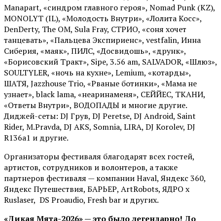
Manapart, «синдром главного героя», Nomad Punk (KZ),
MONOLYT (IL), «Молодость Внутри», «Лолита Косс»,
DenDerty, The OM, Sula Fray, СТРИО, «соня хочет
танцевать», «Пальцева Экспириенс», vestfalin, Инна
Сиберия, «маяк», ПИЛС, «Досвидошь», «друнк»,
«Борисовский Тракт», Sipe, 3.56 am, SALVADOR, «Шлюз»,
SOULTYLER, «ночь на кухне», Lemium, «котарды»,
ШАТЯ, Jazzhouse Trio, «Рваные ботинки», «Мама не
узнает», black lama, «неаринаменя», СЕЙЙЕС, ТКАНИ,
«Ответы Внутри», ВОДОПАДЫ и многие другие.
Диджей-сеты: DJ Грув, DJ Peretse, DJ Android, Saint
Rider, М.Pravda, DJ AKS, Somnia, LIRA, DJ Korolev, DJ
R136a1 и другие.
Организаторы фестиваля благодарят всех гостей,
артистов, сотрудников и волонтеров, а также
партнеров фестиваля — компании Haval, Яндекс 360,
Яндекс Путешествия, БАРЬЕР, ArtRobots, ЯДРО х
Ruslaser, DS Proaudio, Fresh bar и других.
«Дикая Мята-2026» — это было легендарно! До