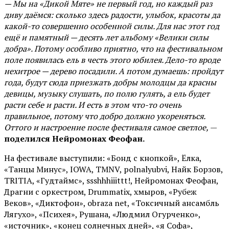
— Мы на «Дикой Мяте» не первый год, но каждый раз
диву даёмся: сколько здесь радости, улыбок, красоты да
какой-то совершенно особенной силы. Для нас этот год
ещё и памятный — десять лет альбому «Велики силы
добра». Потому особливо приятно, что на фестивальном
поле появилась ель в честь этого юбилея. Дело-то вроде
нехитрое — дерево посадили. А потом думаешь: пройдут
года, будут сюда приезжать добры молодцы да красны
девицы, музыку слушать, по полю гулять, а ель будет
расти себе и расти. И есть в этом что-то очень
правильное, потому что добро должно укореняться.
Оттого и настроение после фестиваля самое светлое,
—
поделился Нейромонах Феофан.
На фестивале выступили: «Бонд с кнопкой», Ёлка,
«Танцы Минус», IOWA, TMNV, polnalyubvi, Найк Борзов,
TRITIA, «Гудтаймс», ssshhhiiittt!, Нейромонах Феофан,
Драгни с оркестром, Drummatix, хмыров, «Рубеж
Веков», «Диктофон», obraza net, «Токсичный ансамбль
Лягухо», «Психея», Рушана, «Людмил Огурченко»,
«источник», «конец солнечных дней», «я Софа»,