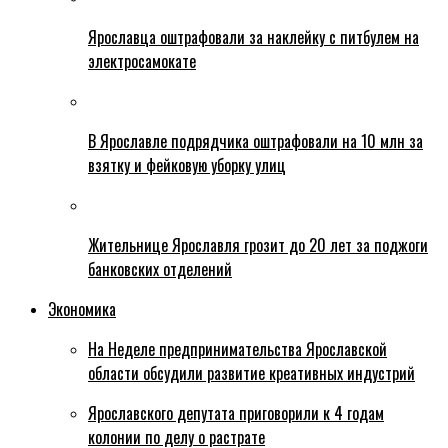
Ярославца оштрафовали за наклейку с питбулем на
электросамокате
В Ярославле подрядчика оштрафовали на 10 млн за
взятку и фейковую уборку улиц
Жительнице Ярославля грозит до 20 лет за поджоги
банковских отделений
Экономика
На Неделе предпринимательства Ярославской
области обсудили развитие креативных индустрий
Ярославского депутата приговорили к 4 годам
колонии по делу о растрате