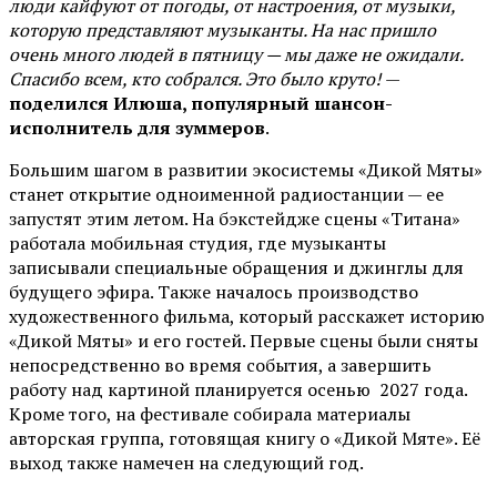
люди кайфуют от погоды, от настроения, от музыки,
которую представляют музыканты. На нас пришло
очень много людей в пятницу — мы даже не ожидали.
Спасибо всем, кто собрался. Это было круто!
—
поделился Илюша, популярный шансон-
исполнитель для зуммеров
.
Большим шагом в развитии экосистемы «Дикой Мяты»
станет открытие одноименной радиостанции — ее
запустят этим летом. На бэкстейдже сцены «Титана»
работала мобильная студия, где музыканты
записывали специальные обращения и джинглы для
будущего эфира. Также началось производство
художественного фильма, который расскажет историю
«Дикой Мяты» и его гостей. Первые сцены были сняты
непосредственно во время события, а завершить
работу над картиной планируется осенью 2027 года.
Кроме того, на фестивале собирала материалы
авторская группа, готовящая книгу о «Дикой Мяте». Её
выход также намечен на следующий год.