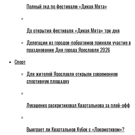
Полный гид по фестивалю «Дикая Мята»
До открытия фестиваля «Дикая Мята» три дня
Делегации из городов-побратимов приняли участие в
праздновании Дня города Ярославля 2026
Спорт
Для жителей Ярославля открыли современную
спортивную площадку
Лукашенко раскритиковал Квартальнова за плей-офф
Выиграет ли Квартальнов Кубок с «Локомотивом»?