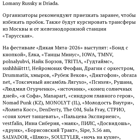
Lomany Russky и Driada.
Организаторы рекомендуют приезжать заранее, чтобы
избежать пробок. Также будут курсировать трансферы
из Москвы и от железнодорожной станции
«Тарусская».
На фестивале «Дикая Мята-2026» выступят: «Бонд с
кнопкой», Ёлка, «Танцы Минус», IOWA, TMNV,
polnalyubvi, Найк Борзов, TRITIA, «Гудтаймс»,
ssshhhiiittt!, Нейромонах Феофан, Драгни с оркестром,
Drummatix, хмыров, «Рубеж Веков», «Диктофон», obraza
net, «Токсичный ансамбль Лягухо», «Психея», Рушана,
«Людмил Огурченко», «источник», «конец солнечных
дней», «я Софа», Manapart, «синдром главного героя»,
Nomad Punk (KZ), MONOLYT (IL), «Молодость Внутри»,
«Лолита Косс», DenDerty, The OM, Sula Fray, СТРИО,
«соня хочет танцевать», «Пальцева Экспириенс»,
vestfalin, Инна Сиберия, «маяк», ПИЛС, «Досвидошь»,
«друнк», «Борисовский Тракт», Sipe, 3.56 am,
SALVADOR, «Шлюз», SOULTYLER, «ночь на кухне»,