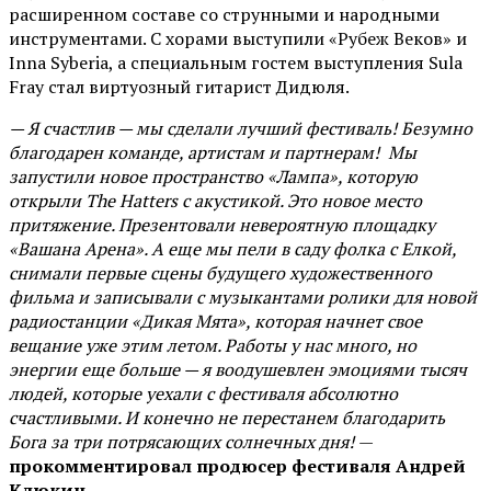
расширенном составе со струнными и народными
инструментами. С хорами выступили «Рубеж Веков» и
Inna Syberia, а специальным гостем выступления Sula
Fray стал виртуозный гитарист Дидюля.
— Я счастлив — мы сделали лучший фестиваль! Безумно
благодарен команде, артистам и партнерам! Мы
запустили новое пространство «Лампа», которую
открыли The Hatters с акустикой. Это новое место
притяжение. Презентовали невероятную площадку
«Вашана Арена». А еще мы пели в саду фолка с Елкой,
снимали первые сцены будущего художественного
фильма и записывали с музыкантами ролики для новой
радиостанции «Дикая Мята», которая начнет свое
вещание уже этим летом. Работы у нас много, но
энергии еще больше — я воодушевлен эмоциями тысяч
людей, которые уехали с фестиваля абсолютно
счастливыми. И конечно не перестанем благодарить
Бога за три потрясающих солнечных дня!
—
прокомментировал продюсер фестиваля Андрей
Клюкин.