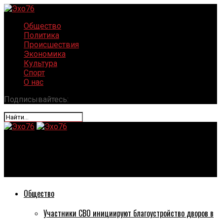
Общество
Политика
Происшествия
Экономика
Культура
Спорт
О нас
Подписывайтесь:
Эхо76
Подорожал проезд в пригородных автобусах и электричках
Общество
Участники СВО инициируют благоустройство дворов в