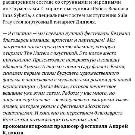
расширенном составе со струнными и народными
инструментами. С хорами выступили «Рубеж Веков» и
Inna Syberia, а специальным гостем выступления Sula
Fray стал виртуозный гитарист Дидюля.
— Я счастлив — мы сделали лучший фестиваль! Безумно
благодарен команде, артистам и партнерам! Мы
запустили новое пространство «Лампа», которую
открыли The Hatters с акустикой. Это новое место
притяжение. Презентовали невероятную площадку
«Вашана Арена». А еще мы пели в саду фолка с Елкой,
снимали первые сцены будущего художественного
фильма и записывали с музыкантами ролики для новой
радиостанции «Дикая Мята», которая начнет свое
вещание уже этим летом. Работы у нас много, но
энергии еще больше — я воодушевлен эмоциями тысяч
людей, которые уехали с фестиваля абсолютно
счастливыми. И конечно не перестанем благодарить
Бога за три потрясающих солнечных дня!
—
прокомментировал продюсер фестиваля Андрей
Клюкин.