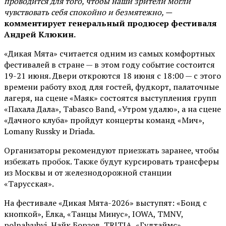
проводится для того, чтобы наши зрители могли
чувствовать себя спокойно и безмятежно, —
комментирует генеральный продюсер фестиваля
Андрей Клюкин.
«Дикая Мята» считается одним из самых комфортных
фестивалей в стране — в этом году событие состоится
19-21 июня. Двери откроются 18 июня с 18:00 — с этого
времени работу вход для гостей, фудкорт, палаточные
лагеря, на сцене «Маяк» состоятся выступления групп
«Пахала Дала», Tabasco Band, «Утром удалю», а на сцене
«Дачного клуба» пройдут концерты команд «Мич»,
Lomany Russky и Driada.
Организаторы рекомендуют приезжать заранее, чтобы
избежать пробок. Также будут курсировать трансферы
из Москвы и от железнодорожной станции
«Тарусская».
На фестивале «Дикая Мята-2026» выступят: «Бонд с
кнопкой», Ёлка, «Танцы Минус», IOWA, TMNV,
polnalyubvi, Найк Борзов, TRITIA, «Гудтаймс»,