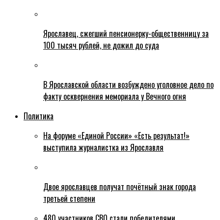
Ярославец, сжегший пенсионерку-общественницу за
100 тысяч рублей, не дожил до суда
В Ярославской области возбуждено уголовное дело по
факту осквернения мемориала у Вечного огня
Политика
На форуме «Единой России» «Есть результат!»
выступила журналистка из Ярославля
Двое ярославцев получат почётный знак города
третьей степени
480 участников СВО стали победителями