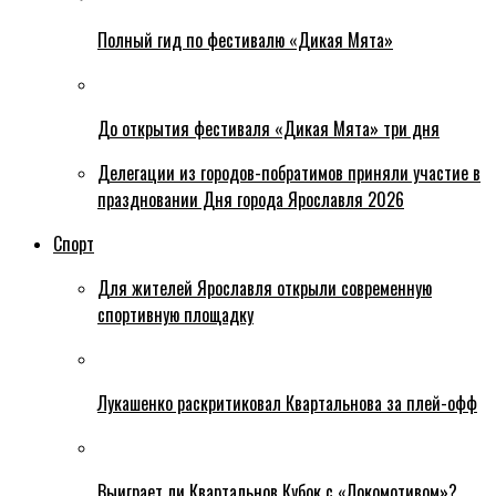
Полный гид по фестивалю «Дикая Мята»
До открытия фестиваля «Дикая Мята» три дня
Делегации из городов-побратимов приняли участие в
праздновании Дня города Ярославля 2026
Спорт
Для жителей Ярославля открыли современную
спортивную площадку
Лукашенко раскритиковал Квартальнова за плей-офф
Выиграет ли Квартальнов Кубок с «Локомотивом»?