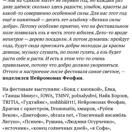
— Мы на «Дикой Мяте» не первый год, но каждый раз
диву даёмся: сколько здесь радости, улыбок, красоты да
какой-то совершенно особенной силы. Для нас этот год
ещё и памятный — десять лет альбому «Велики силы
добра». Потому особливо приятно, что на фестивальном
поле появилась ель в честь этого юбилея. Дело-то вроде
нехитрое — дерево посадили. А потом думаешь: пройдут
года, будут сюда приезжать добры молодцы да красны
девицы, музыку слушать, по полю гулять, а ель будет
расти себе и расти. И есть в этом что-то очень
правильное, потому что добро должно укореняться.
Оттого и настроение после фестиваля самое светлое,
—
поделился Нейромонах Феофан.
На фестивале выступили: «Бонд с кнопкой», Ёлка,
«Танцы Минус», IOWA, TMNV, polnalyubvi, Найк Борзов,
TRITIA, «Гудтаймс», ssshhhiiittt!, Нейромонах Феофан,
Драгни с оркестром, Drummatix, хмыров, «Рубеж
Веков», «Диктофон», obraza net, «Токсичный ансамбль
Лягухо», «Психея», Рушана, «Людмил Огурченко»,
«источник», «конец солнечных дней», «я Софа»,