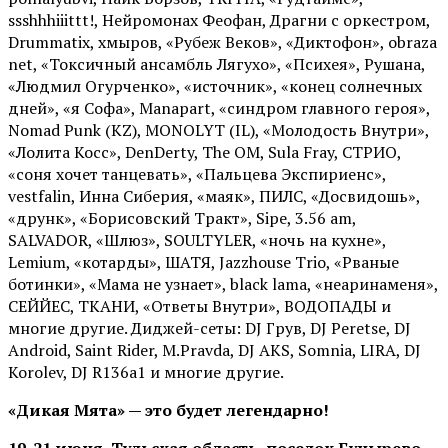
ssshhhiiittt!, Нейромонах Феофан, Драгни с оркестром,
Drummatix, хмыров, «Рубеж Веков», «Диктофон», obraza
net, «Токсичный ансамбль Лягухо», «Психея», Рушана,
«Людмил Огурченко», «источник», «конец солнечных
дней», «я Софа», Manapart, «синдром главного героя»,
Nomad Punk (KZ), MONOLYT (IL), «Молодость Внутри»,
«Лолита Косс», DenDerty, The OM, Sula Fray, СТРИО,
«соня хочет танцевать», «Пальцева Экспириенс»,
vestfalin, Инна Сиберия, «маяк», ПИЛС, «Досвидошь»,
«друнк», «Борисовский Тракт», Sipe, 3.56 am,
SALVADOR, «Шлюз», SOULTYLER, «ночь на кухне»,
Lemium, «котарды», ШАТЯ, Jazzhouse Trio, «Рваные
ботинки», «Мама не узнает», black lama, «неаринаменя»,
СЕЙЙЕС, ТКАНИ, «Ответы Внутри», ВОДОПАДЫ и
многие другие. Диджей-сеты: DJ Грув, DJ Peretse, DJ
Android, Saint Rider, М.Pravda, DJ AKS, Somnia, LIRA, DJ
Korolev, DJ R136a1 и многие другие.
«Дикая Мята» — это будет легендарно!
19-21 июня, Тульская область, поселок Бунырево.