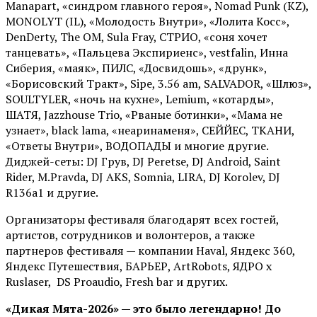
Manapart, «синдром главного героя», Nomad Punk (KZ),
MONOLYT (IL), «Молодость Внутри», «Лолита Косс»,
DenDerty, The OM, Sula Fray, СТРИО, «соня хочет
танцевать», «Пальцева Экспириенс», vestfalin, Инна
Сиберия, «маяк», ПИЛС, «Досвидошь», «друнк»,
«Борисовский Тракт», Sipe, 3.56 am, SALVADOR, «Шлюз»,
SOULTYLER, «ночь на кухне», Lemium, «котарды»,
ШАТЯ, Jazzhouse Trio, «Рваные ботинки», «Мама не
узнает», black lama, «неаринаменя», СЕЙЙЕС, ТКАНИ,
«Ответы Внутри», ВОДОПАДЫ и многие другие.
Диджей-сеты: DJ Грув, DJ Peretse, DJ Android, Saint
Rider, М.Pravda, DJ AKS, Somnia, LIRA, DJ Korolev, DJ
R136a1 и другие.
Организаторы фестиваля благодарят всех гостей,
артистов, сотрудников и волонтеров, а также
партнеров фестиваля — компании Haval, Яндекс 360,
Яндекс Путешествия, БАРЬЕР, ArtRobots, ЯДРО х
Ruslaser, DS Proaudio, Fresh bar и других.
«Дикая Мята-2026» — это было легендарно! До