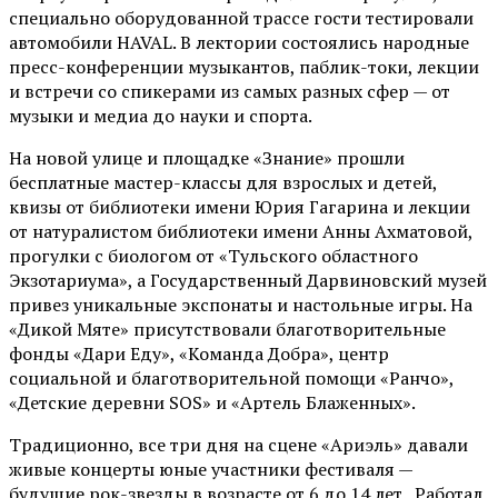
специально оборудованной трассе гости тестировали
автомобили HAVAL. В лектории состоялись народные
пресс-конференции музыкантов, паблик-токи, лекции
и встречи со спикерами из самых разных сфер — от
музыки и медиа до науки и спорта.
На новой улице и площадке «Знание» прошли
бесплатные мастер-классы для взрослых и детей,
квизы от библиотеки имени Юрия Гагарина и лекции
от
натуралистом
библиотеки имени Анны Ахматовой,
прогулки с биологом от
«Тульского областного
Экзотариума»
, а Государственный Дарвиновский музей
привез уникальные экспонаты и настольные игры. На
«Дикой Мяте» присутствовали благотворительные
фонды «Дари Еду», «Команда Добра», центр
социальной и благотворительной помощи «Ранчо»,
«Детские деревни SOS» и «Артель Блаженных».
Традиционно, все три дня на сцене
«Ариэль»
давали
живые концерты юные участники фестиваля —
будущие рок-звезды в возрасте от 6 до 14 лет. Работал