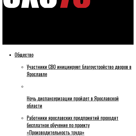
Эхо76
Водитель, спровоцировавший ДТП на Октябрьском мосту в
Ярославле был пьян
Общество
Участники СВО инициируют благоустройство дворов в
Ярославле
Ночь диспансеризации пройдет в Ярославской
области
Работники ярославских предприятий проходят
бесплатное обучение по проекту
«Производительность труда»