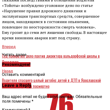
«Тойоты» возбуждено уголовное дело по статье
«Нарушение правил дорожного движения и
эксплуатации транспортных средств, совершенное
лицом, находящимся в состоянии опьянения,
повлекшее по неосторожности смерть человека».
Ему грозит до семи лет лишения свободы. В настоящее
время виновник аварии взят под стражу.
Вперед
Читать далее ...
Суд прекратил дело против директора вальдорфской школы в
Ярославле
Рекомендуем!
Назад
Оставить комментарий
Водителя спасшего целый автобус детей в ДТП в Ярославской
Leave a Reply
области наградили посмертно
Ваш адрес email не будет опубликован.
Обязательные
поля помечены
*
Комментарий
*