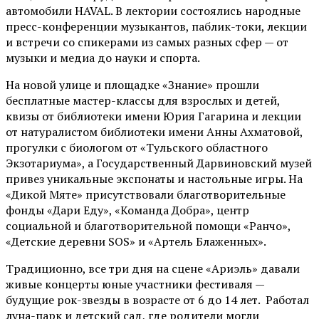
автомобили HAVAL. В лектории состоялись народные
пресс-конференции музыкантов, паблик-токи, лекции
и встречи со спикерами из самых разных сфер — от
музыки и медиа до науки и спорта.
На новой улице и площадке «Знание» прошли
бесплатные мастер-классы для взрослых и детей,
квизы от библиотеки имени Юрия Гагарина и лекции
от
натуралистом
библиотеки имени Анны Ахматовой,
прогулки с биологом от
«Тульского областного
Экзотариума»
, а Государственный Дарвиновский музей
привез уникальные экспонаты и настольные игры. На
«Дикой Мяте» присутствовали благотворительные
фонды «Дари Еду», «Команда Добра», центр
социальной и благотворительной помощи «Ранчо»,
«Детские деревни SOS» и «Артель Блаженных».
Традиционно, все три дня на сцене
«Ариэль»
давали
живые концерты юные участники фестиваля —
будущие рок-звезды в возрасте от 6 до 14 лет. Работал
луна-парк и детский сад, где родители могли