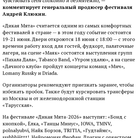
чувствовать себя спокойно и безмятежно, —
комментирует генеральный продюсер фестиваля
Андрей Клюкин.
«Дикая Мята» считается одним из самых комфортных
фестивалей в стране — в этом году событие состоится
19-21 июня. Двери откроются 18 июня с 18:00 — с этого
времени работу вход для гостей, фудкорт, палаточные
лагеря, на сцене «Маяк» состоятся выступления групп
«Пахала Дала», Tabasco Band, «Утром удалю», а на сцене
«Дачного клуба» пройдут концерты команд «Мич»,
Lomany Russky и Driada.
Организаторы рекомендуют приезжать заранее, чтобы
избежать пробок. Также будут курсировать трансферы
из Москвы и от железнодорожной станции
«Тарусская».
На фестивале «Дикая Мята-2026» выступят: «Бонд с
кнопкой», Ёлка, «Танцы Минус», IOWA, TMNV,
polnalyubvi, Найк Борзов, TRITIA, «Гудтаймс»,
ssshhhiiittt!, Нейромонах Феофан, Драгни с оркестром,