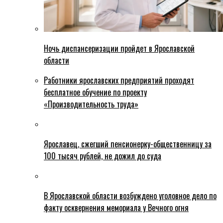
Ночь диспансеризации пройдет в Ярославской
области
Работники ярославских предприятий проходят
бесплатное обучение по проекту
«Производительность труда»
Ярославец, сжегший пенсионерку-общественницу за
100 тысяч рублей, не дожил до суда
В Ярославской области возбуждено уголовное дело по
факту осквернения мемориала у Вечного огня