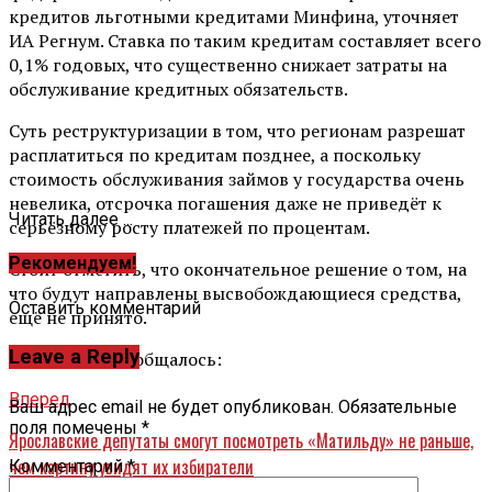
кредитов льготными кредитами Минфина, уточняет
ИА Регнум. Ставка по таким кредитам составляет всего
0,1% годовых, что существенно снижает затраты на
обслуживание кредитных обязательств.
Суть реструктуризации в том, что регионам разрешат
расплатиться по кредитам позднее, а поскольку
стоимость обслуживания займов у государства очень
невелика, отсрочка погашения даже не приведёт к
Читать далее ...
серьёзному росту платежей по процентам.
Рекомендуем!
Стоит отметить, что окончательное решение о том, на
что будут направлены высвобождающиеся средства,
Оставить комментарий
ещё не принято.
Leave a Reply
Ранее также сообщалось:
Вперед
Ваш адрес email не будет опубликован.
Обязательные
поля помечены
*
Ярославские депутаты смогут посмотреть «Матильду» не раньше,
чем картину увидят их избиратели
Комментарий
*