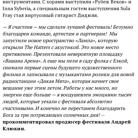
инструментами. С хорами выступили «Рубеж Веков» и
Inna Syberia, а специальным гостем выступления Sula
Fray стал виртуозный гитарист Дидюля.
— Я счастлив — мы сделали лучший фестиваль! Безумно
благодарен команде, артистам и партнерам! Мы
запустили новое пространство «Лампа», которую
открыли The Hatters с акустикой. Это новое место
притяжение. Презентовали невероятную площадку
«Вашана Арена». А еще мы пели в саду фолка с Елкой,
снимали первые сцены будущего художественного
фильма и записывали с музыкантами ролики для новой
радиостанции «Дикая Мята», которая начнет свое
вещание уже этим летом. Работы у нас много, но
энергии еще больше — я воодушевлен эмоциями тысяч
людей, которые уехали с фестиваля абсолютно
счастливыми. И конечно не перестанем благодарить
Бога за три потрясающих солнечных дня!
—
прокомментировал продюсер фестиваля Андрей
Клюкин.