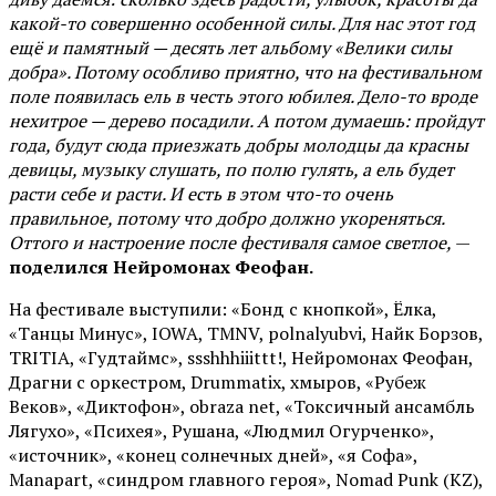
какой-то совершенно особенной силы. Для нас этот год
ещё и памятный — десять лет альбому «Велики силы
добра». Потому особливо приятно, что на фестивальном
поле появилась ель в честь этого юбилея. Дело-то вроде
нехитрое — дерево посадили. А потом думаешь: пройдут
года, будут сюда приезжать добры молодцы да красны
девицы, музыку слушать, по полю гулять, а ель будет
расти себе и расти. И есть в этом что-то очень
правильное, потому что добро должно укореняться.
Оттого и настроение после фестиваля самое светлое,
—
поделился Нейромонах Феофан.
На фестивале выступили: «Бонд с кнопкой», Ёлка,
«Танцы Минус», IOWA, TMNV, polnalyubvi, Найк Борзов,
TRITIA, «Гудтаймс», ssshhhiiittt!, Нейромонах Феофан,
Драгни с оркестром, Drummatix, хмыров, «Рубеж
Веков», «Диктофон», obraza net, «Токсичный ансамбль
Лягухо», «Психея», Рушана, «Людмил Огурченко»,
«источник», «конец солнечных дней», «я Софа»,
Manapart, «синдром главного героя», Nomad Punk (KZ),