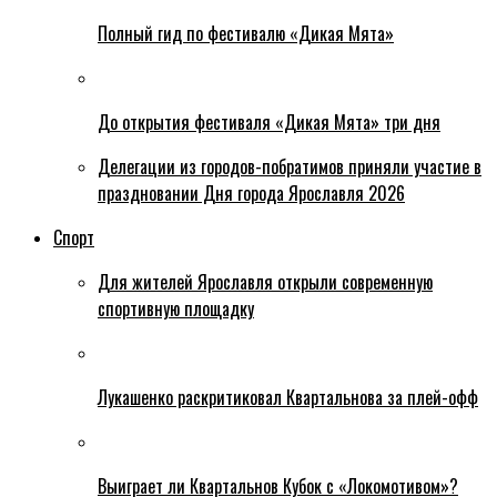
Полный гид по фестивалю «Дикая Мята»
До открытия фестиваля «Дикая Мята» три дня
Делегации из городов-побратимов приняли участие в
праздновании Дня города Ярославля 2026
Спорт
Для жителей Ярославля открыли современную
спортивную площадку
Лукашенко раскритиковал Квартальнова за плей-офф
Выиграет ли Квартальнов Кубок с «Локомотивом»?