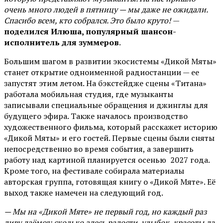
очень много людей в пятницу — мы даже не ожидали.
Спасибо всем, кто собрался. Это было круто!
—
поделился Илюша, популярный шансон-
исполнитель для зуммеров
.
Большим шагом в развитии экосистемы «Дикой Мяты»
станет открытие одноименной радиостанции — ее
запустят этим летом. На бэкстейдже сцены «Титана»
работала мобильная студия, где музыканты
записывали специальные обращения и джинглы для
будущего эфира. Также началось производство
художественного фильма, который расскажет историю
«Дикой Мяты» и его гостей. Первые сцены были сняты
непосредственно во время события, а завершить
работу над картиной планируется осенью 2027 года.
Кроме того, на фестивале собирала материалы
авторская группа, готовящая книгу о «Дикой Мяте». Её
выход также намечен на следующий год.
— Мы на «Дикой Мяте» не первый год, но каждый раз
диву даёмся: сколько здесь радости, улыбок, красоты да