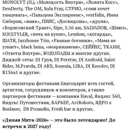
MONOLYT (IL), «Молодость Внутри», «Лолита Косс»,
DenDerty, The OM, Sula Fray, СТРИО, «соня хочет
танцевать», «Пальцева Экспириенс», vestfalin, Инна
Сиберия, «маяк», ПИЛС, «Досвидошь», «друнк»,
«Борисовский Тракт», Sipe, 3.56 am, SALVADOR, «Шлюз»,
SOULTYLER, «ночь на кухне», Lemium, «котарды»,
ШАТЯ, Jazzhouse Trio, «Рваные ботинки», «Мама не
узнает», black lama, «неаринаменя», СЕЙЙЕС, ТКАНИ,
«Ответы Внутри», ВОДОПАДЫ и многие другие.
Диджей-сеты: DJ Грув, DJ Peretse, DJ Android, Saint
Rider, М.Pravda, DJ AKS, Somnia, LIRA, DJ Korolev, DJ
R136a1 и другие.
Организаторы фестиваля благодарят всех гостей,
артистов, сотрудников и волонтеров, а также
партнеров фестиваля — компании Haval, Яндекс 360,
Яндекс Путешествия, БАРЬЕР, ArtRobots, ЯДРО х
Ruslaser, DS Proaudio, Fresh bar и других.
«Дикая Мята-2026» — это было легендарно! До
встречи в 2027 году!