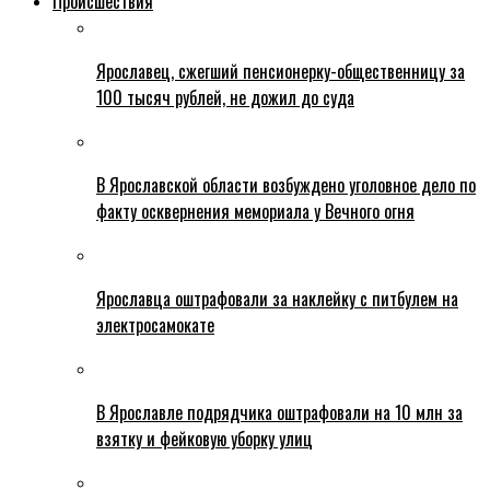
Происшествия
Ярославец, сжегший пенсионерку-общественницу за
100 тысяч рублей, не дожил до суда
В Ярославской области возбуждено уголовное дело по
факту осквернения мемориала у Вечного огня
Ярославца оштрафовали за наклейку с питбулем на
электросамокате
В Ярославле подрядчика оштрафовали на 10 млн за
взятку и фейковую уборку улиц