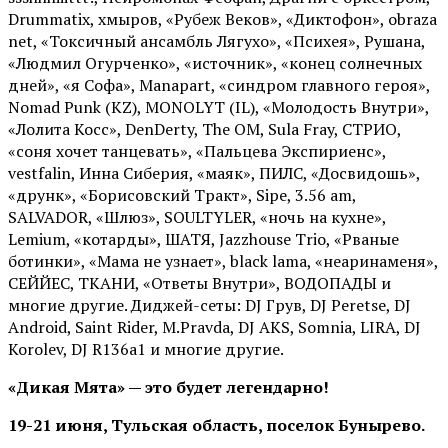
Drummatix, хмыров, «Рубеж Веков», «Диктофон», obraza
net, «Токсичный ансамбль Лягухо», «Психея», Рушана,
«Людмил Огурченко», «источник», «конец солнечных
дней», «я Софа», Manapart, «синдром главного героя»,
Nomad Punk (KZ), MONOLYT (IL), «Молодость Внутри»,
«Лолита Косс», DenDerty, The OM, Sula Fray, СТРИО,
«соня хочет танцевать», «Пальцева Экспириенс»,
vestfalin, Инна Сиберия, «маяк», ПИЛС, «Досвидошь»,
«друнк», «Борисовский Тракт», Sipe, 3.56 am,
SALVADOR, «Шлюз», SOULTYLER, «ночь на кухне»,
Lemium, «котарды», ШАТЯ, Jazzhouse Trio, «Рваные
ботинки», «Мама не узнает», black lama, «неаринаменя»,
СЕЙЙЕС, ТКАНИ, «Ответы Внутри», ВОДОПАДЫ и
многие другие. Диджей-сеты: DJ Грув, DJ Peretse, DJ
Android, Saint Rider, М.Pravda, DJ AKS, Somnia, LIRA, DJ
Korolev, DJ R136a1 и многие другие.
«Дикая Мята» — это будет легендарно!
19-21 июня, Тульская область, поселок Бунырево.