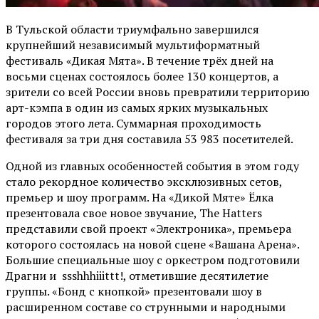
В Тульской области триумфально завершился
крупнейший независимый мультиформатный
фестиваль «Дикая Мята». В течение трёх дней на
восьми сценах состоялось более 130 концертов, а
зрители со всей России вновь превратили территорию
арт-кэмпа в один из самых ярких музыкальных
городов этого лета. Суммарная проходимость
фестиваля за три дня составила 53 983 посетителей.
Одной из главных особенностей события в этом году
стало рекордное количество эксклюзивных сетов,
премьер и шоу программ. На «Дикой Мяте» Ёлка
презентовала свое новое звучание, The Hatters
представили свой проект «Электроника», премьера
которого состоялась на новой сцене «Вашана Арена».
Большие специальные шоу с оркестром подготовили
Драгни и ssshhhiiittt!, отметившие десятилетие
группы. «Бонд с кнопкой» презентовали шоу в
расширенном составе со струнными и народными