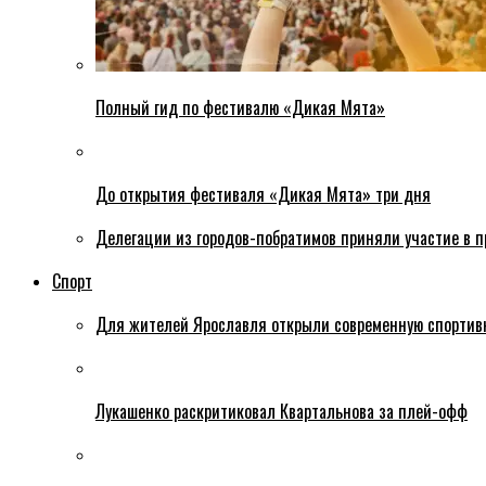
Полный гид по фестивалю «Дикая Мята»
До открытия фестиваля «Дикая Мята» три дня
Делегации из городов-побратимов приняли участие в 
Спорт
Для жителей Ярославля открыли современную спортив
Лукашенко раскритиковал Квартальнова за плей-офф