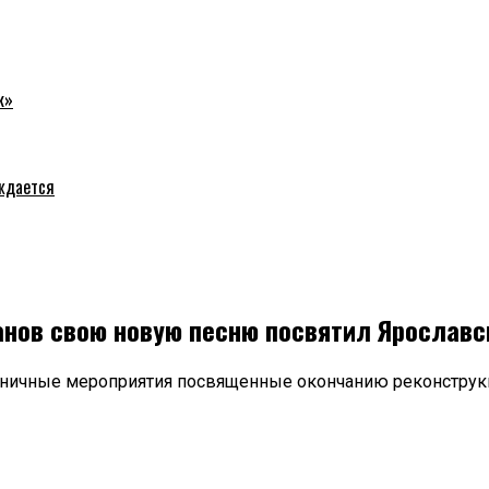
к»
уждается
нов свою новую песню посвятил Ярославс
здничные мероприятия посвященные окончанию реконстр