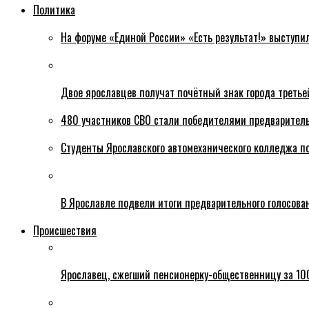
Политика
На форуме «Единой России» «Есть результат!» выступи
Двое ярославцев получат почётный знак города третье
480 участников СВО стали победителями предваритель
Студенты Ярославского автомеханического колледжа п
В Ярославле подвели итоги предварительного голосова
Происшествия
Ярославец, сжегший пенсионерку-общественницу за 100