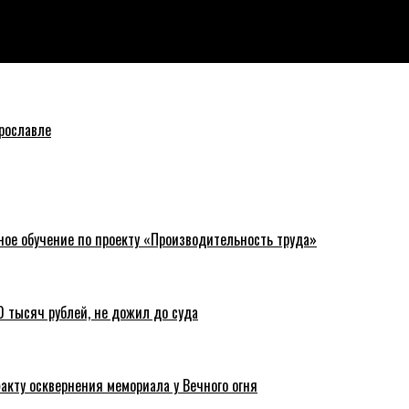
ню посвятил Ярославскому краю
рославле
ное обучение по проекту «Производительность труда»
 тысяч рублей, не дожил до суда
акту осквернения мемориала у Вечного огня