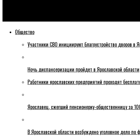
Эхо76
Заслуженный артист России Денис Майданов свою новую пес
Общество
Участники СВО инициируют благоустройство дворов в Я
Ночь диспансеризации пройдет в Ярославской области
Работники ярославских предприятий проходят бесплат
Ярославец, сжегший пенсионерку-общественницу за 100
В Ярославской области возбуждено уголовное дело по ф