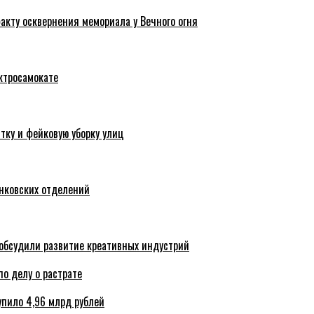
акту осквернения мемориала у Вечного огня
ктросамокате
тку и фейковую уборку улиц
анковских отделений
обсудили развитие креативных индустрий
по делу о растрате
упило 4,96 млрд рублей