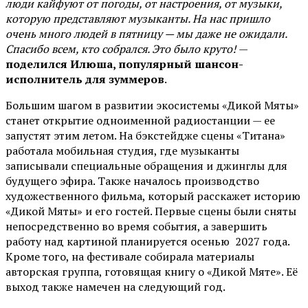
люди кайфуют от погоды, от настроения, от музыки,
которую представляют музыканты. На нас пришло
очень много людей в пятницу — мы даже не ожидали.
Спасибо всем, кто собрался. Это было круто!
—
поделился Илюша, популярный шансон-
исполнитель для зуммеров
.
Большим шагом в развитии экосистемы «Дикой Мяты»
станет открытие одноименной радиостанции — ее
запустят этим летом. На бэкстейдже сцены «Титана»
работала мобильная студия, где музыканты
записывали специальные обращения и джинглы для
будущего эфира. Также началось производство
художественного фильма, который расскажет историю
«Дикой Мяты» и его гостей. Первые сцены были сняты
непосредственно во время события, а завершить
работу над картиной планируется осенью 2027 года.
Кроме того, на фестивале собирала материалы
авторская группа, готовящая книгу о «Дикой Мяте». Её
выход также намечен на следующий год.