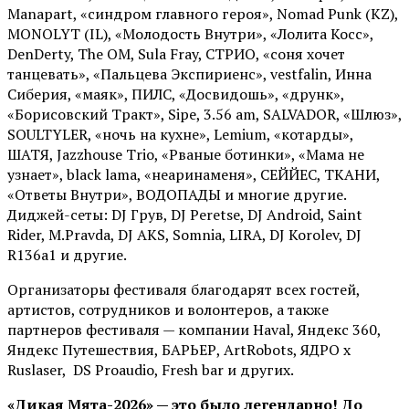
Manapart, «синдром главного героя», Nomad Punk (KZ),
MONOLYT (IL), «Молодость Внутри», «Лолита Косс»,
DenDerty, The OM, Sula Fray, СТРИО, «соня хочет
танцевать», «Пальцева Экспириенс», vestfalin, Инна
Сиберия, «маяк», ПИЛС, «Досвидошь», «друнк»,
«Борисовский Тракт», Sipe, 3.56 am, SALVADOR, «Шлюз»,
SOULTYLER, «ночь на кухне», Lemium, «котарды»,
ШАТЯ, Jazzhouse Trio, «Рваные ботинки», «Мама не
узнает», black lama, «неаринаменя», СЕЙЙЕС, ТКАНИ,
«Ответы Внутри», ВОДОПАДЫ и многие другие.
Диджей-сеты: DJ Грув, DJ Peretse, DJ Android, Saint
Rider, М.Pravda, DJ AKS, Somnia, LIRA, DJ Korolev, DJ
R136a1 и другие.
Организаторы фестиваля благодарят всех гостей,
артистов, сотрудников и волонтеров, а также
партнеров фестиваля — компании Haval, Яндекс 360,
Яндекс Путешествия, БАРЬЕР, ArtRobots, ЯДРО х
Ruslaser, DS Proaudio, Fresh bar и других.
«Дикая Мята-2026» — это было легендарно! До