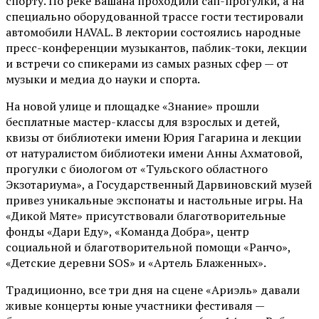
спорту. По реке Вашана проходили сап-прогулки, а на
специально оборудованной трассе гости тестировали
автомобили HAVAL. В лектории состоялись народные
пресс-конференции музыкантов, паблик-токи, лекции
и встречи со спикерами из самых разных сфер — от
музыки и медиа до науки и спорта.
На новой улице и площадке «Знание» прошли
бесплатные мастер-классы для взрослых и детей,
квизы от библиотеки имени Юрия Гагарина и лекции
от
натуралистом
библиотеки имени Анны Ахматовой,
прогулки с биологом от
«Тульского областного
Экзотариума»
, а Государственный Дарвиновский музей
привез уникальные экспонаты и настольные игры. На
«Дикой Мяте» присутствовали благотворительные
фонды «Дари Еду», «Команда Добра», центр
социальной и благотворительной помощи «Ранчо»,
«Детские деревни SOS» и «Артель Блаженных».
Традиционно, все три дня на сцене
«Ариэль»
давали
живые концерты юные участники фестиваля —