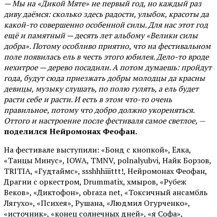
— Мы на «Дикой Мяте» не первый год, но каждый раз
диву даёмся: сколько здесь радости, улыбок, красоты да
какой-то совершенно особенной силы. Для нас этот год
ещё и памятный — десять лет альбому «Велики силы
добра». Потому особливо приятно, что на фестивальном
поле появилась ель в честь этого юбилея. Дело-то вроде
нехитрое — дерево посадили. А потом думаешь: пройдут
года, будут сюда приезжать добры молодцы да красны
девицы, музыку слушать, по полю гулять, а ель будет
расти себе и расти. И есть в этом что-то очень
правильное, потому что добро должно укореняться.
Оттого и настроение после фестиваля самое светлое,
—
поделился Нейромонах Феофан.
На фестивале выступили: «Бонд с кнопкой», Ёлка,
«Танцы Минус», IOWA, TMNV, polnalyubvi, Найк Борзов,
TRITIA, «Гудтаймс», ssshhhiiittt!, Нейромонах Феофан,
Драгни с оркестром, Drummatix, хмыров, «Рубеж
Веков», «Диктофон», obraza net, «Токсичный ансамбль
Лягухо», «Психея», Рушана, «Людмил Огурченко»,
«источник», «конец солнечных дней», «я Софа»,