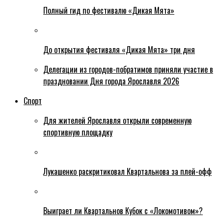
Полный гид по фестивалю «Дикая Мята»
До открытия фестиваля «Дикая Мята» три дня
Делегации из городов-побратимов приняли участие в
праздновании Дня города Ярославля 2026
Спорт
Для жителей Ярославля открыли современную
спортивную площадку
Лукашенко раскритиковал Квартальнова за плей-офф
Выиграет ли Квартальнов Кубок с «Локомотивом»?