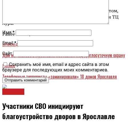
Несколько минут назад поступило сообщение о том,
что ведется эвакуация в Ярославском зоопарке и ТЦ
Аура.
Имя
*
Ранее сообщалось
Email
*
Вперед
Сайт
Дом на Чкалова в Ярославле поставлен под круглосуточную охрану
Сохранить моё имя, email и адрес сайта в этом
Назад
браузере для последующих моих комментариев.
Телефонные террористы «заминировали» 18 домов Ярославля
Новости
Участники СВО инициируют
благоустройство дворов в Ярославле