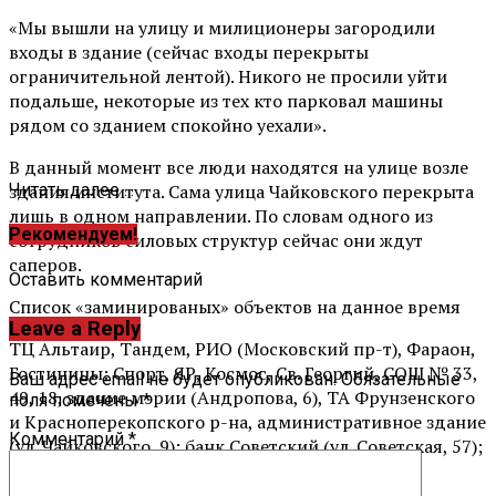
«Мы вышли на улицу и милиционеры загородили
входы в здание (сейчас входы перекрыты
ограничительной лентой). Никого не просили уйти
подальше, некоторые из тех кто парковал машины
рядом со зданием спокойно уехали».
В данный момент все люди находятся на улице возле
здания института. Сама улица Чайковского перекрыта
Читать далее ...
лишь в одном направлении. По словам одного из
Рекомендуем!
сотрудников силовых структур сейчас они ждут
саперов.
Оставить комментарий
Список «заминированых» объектов на данное время
Leave a Reply
ТЦ Альтаир, Тандем, РИО (Московский пр-т), Фараон,
Гостиницы: Спорт, ЯР, Космос, Св. Георгий, СОШ № 33,
Ваш адрес email не будет опубликован.
Обязательные
49, 18, здание мэрии (Андропова, 6), ТА Фрунзенского
поля помечены
*
и Красноперекопского р-на, административное здание
Комментарий
*
(ул. Чайковского, 9); банк Советский (ул. Советская, 57);
банк Хоум Кредит (Московский пр-т, 97); банк
Авангард (пр-т Авангард, 17Б)