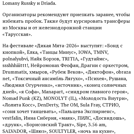
Lomany Russky и Driada.
Организаторы рекомендуют приезжать заранее, чтобы
избежать пробок. Также будут курсировать трансферы
из Москвы и от железнодорожной станции
«Тарусская».
На фестивале «Дикая Мята-2026» выступят: «Бонд с
кнопкой», Ёлка, «Танцы Минус», IOWA, TMNV,
polnalyubvi, Найк Борзов, TRITIA, «Гудтаймс»,
ssshhhiiittt!, Нейромонах Феофан, Драгни с оркестром,
Drummatix, хмыров, «Рубеж Веков», «Диктофон», obraza
net, «Токсичный ансамбль Лягухо», «Психея», Рушана,
«Людмил Огурченко», «источник», «конец солнечных
дней», «я Софа», Manapart, «синдром главного героя»,
Nomad Punk (KZ), MONOLYT (IL), «Молодость Внутри»,
«Лолита Косс», DenDerty, The OM, Sula Fray, СТРИО,
«соня хочет танцевать», «Пальцева Экспириенс»,
vestfalin, Инна Сиберия, «маяк», ПИЛС, «Досвидошь»,
«друнк», «Борисовский Тракт», Sipe, 3.56 am,
SALVADOR, «Шлюз», SOULTYLER, «ночь на кухне»,