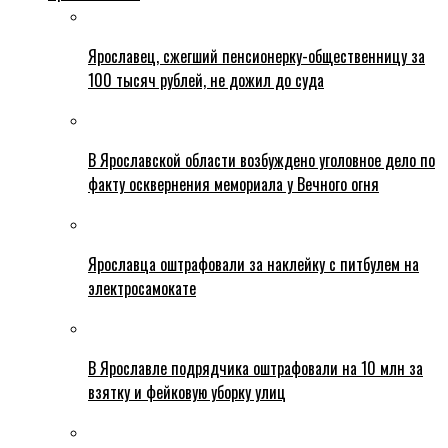
Ярославец, сжегший пенсионерку-общественницу за
100 тысяч рублей, не дожил до суда
В Ярославской области возбуждено уголовное дело по
факту осквернения мемориала у Вечного огня
Ярославца оштрафовали за наклейку с питбулем на
электросамокате
В Ярославле подрядчика оштрафовали на 10 млн за
взятку и фейковую уборку улиц