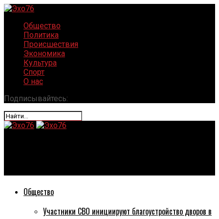
Общество
Политика
Происшествия
Экономика
Культура
Спорт
О нас
Подписывайтесь:
Эхо76
Число эвакуированных объектов в Ярославле увеличилось
Общество
Участники СВО инициируют благоустройство дворов в