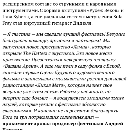
расширенном составе со струнными и народными
инструментами. С хорами выступили «Рубеж Веков» и
Inna Syberia, а специальным гостем выступления Sula
Fray стал виртуозный гитарист Дидюля.
— Я счастлив — мы сделали лучший фестиваль! Безумно
благодарен команде, артистам и партнерам! Мы
запустили новое пространство «Лампа», которую
открыли The Hatters с акустикой. Это новое место
притяжение. Презентовали невероятную площадку
«Вашана Арена». А еще мы пели в саду фолка с Елкой,
снимали первые сцены будущего художественного
фильма и записывали с музыкантами ролики для новой
радиостанции «Дикая Мята», которая начнет свое
вещание уже этим летом. Работы у нас много, но
энергии еще больше — я воодушевлен эмоциями тысяч
людей, которые уехали с фестиваля абсолютно
счастливыми. И конечно не перестанем благодарить
Бога за три потрясающих солнечных дня!
—
прокомментировал продюсер фестиваля Андрей
Клюкин.