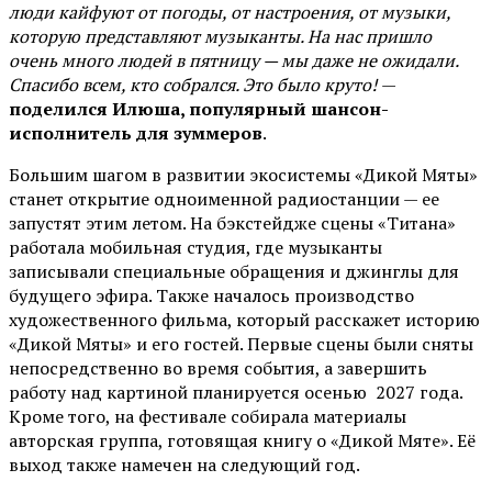
люди кайфуют от погоды, от настроения, от музыки,
которую представляют музыканты. На нас пришло
очень много людей в пятницу — мы даже не ожидали.
Спасибо всем, кто собрался. Это было круто!
—
поделился Илюша, популярный шансон-
исполнитель для зуммеров
.
Большим шагом в развитии экосистемы «Дикой Мяты»
станет открытие одноименной радиостанции — ее
запустят этим летом. На бэкстейдже сцены «Титана»
работала мобильная студия, где музыканты
записывали специальные обращения и джинглы для
будущего эфира. Также началось производство
художественного фильма, который расскажет историю
«Дикой Мяты» и его гостей. Первые сцены были сняты
непосредственно во время события, а завершить
работу над картиной планируется осенью 2027 года.
Кроме того, на фестивале собирала материалы
авторская группа, готовящая книгу о «Дикой Мяте». Её
выход также намечен на следующий год.