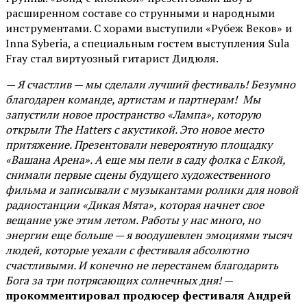
расширенном составе со струнными и народными
инструментами. С хорами выступили «Рубеж Веков» и
Inna Syberia, а специальным гостем выступления Sula
Fray стал виртуозный гитарист Дидюля.
— Я счастлив — мы сделали лучший фестиваль! Безумно
благодарен команде, артистам и партнерам! Мы
запустили новое пространство «Лампа», которую
открыли The Hatters с акустикой. Это новое место
притяжение. Презентовали невероятную площадку
«Вашана Арена». А еще мы пели в саду фолка с Елкой,
снимали первые сцены будущего художественного
фильма и записывали с музыкантами ролики для новой
радиостанции «Дикая Мята», которая начнет свое
вещание уже этим летом. Работы у нас много, но
энергии еще больше — я воодушевлен эмоциями тысяч
людей, которые уехали с фестиваля абсолютно
счастливыми. И конечно не перестанем благодарить
Бога за три потрясающих солнечных дня!
—
прокомментировал продюсер фестиваля Андрей