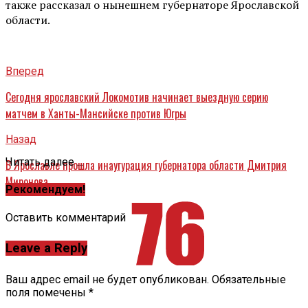
также рассказал о нынешнем губернаторе Ярославской
области.
Вперед
Сегодня ярославский Локомотив начинает выездную серию
матчем в Ханты-Мансийске против Югры
Назад
Читать далее ...
В Ярославле прошла инаугурация губернатора области Дмитрия
Миронова
Рекомендуем!
Оставить комментарий
Leave a Reply
Ваш адрес email не будет опубликован.
Обязательные
поля помечены
*