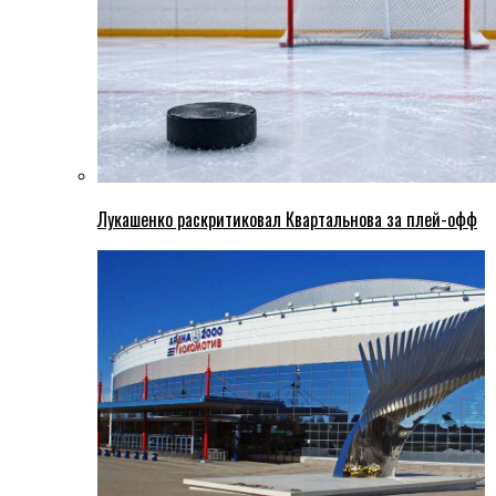
Лукашенко раскритиковал Квартальнова за плей-офф