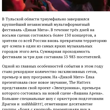
В Тульской области триумфально завершился
крупнейший независимый мультиформатный
фестиваль «Дикая Мята». В течение трёх дней на
восьми сценах состоялось более 130 концертов, а
зрители со всей России вновь превратили территорию
арт-кэмпа в один из самых ярких музыкальных
городов этого лета. Суммарная проходимость
фестиваля за три дня составила 53 983 посетителей.
Одной из главных особенностей события в этом году
стало рекордное количество эксклюзивных сетов,
премьер и шоу программ. На «Дикой Мяте» Ёлка
презентовала свое новое звучание, The Hatters
представили свой проект «Электроника», премьера
которого состоялась на новой сцене «Вашана Арена».
Большие специальные шоу с оркестром подготовили
Драгни и ssshhhiiittt!, отметившие десятилетие
группы. «Бонд с кнопкой» презентовали шоу в