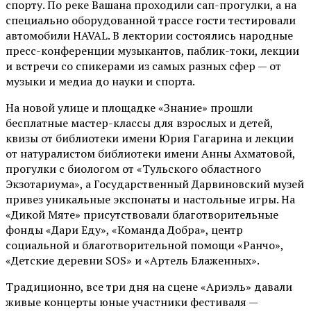
спорту. По реке Вашана проходили сап-прогулки, а на
специально оборудованной трассе гости тестировали
автомобили HAVAL. В лектории состоялись народные
пресс-конференции музыкантов, паблик-токи, лекции
и встречи со спикерами из самых разных сфер — от
музыки и медиа до науки и спорта.
На новой улице и площадке «Знание» прошли
бесплатные мастер-классы для взрослых и детей,
квизы от библиотеки имени Юрия Гагарина и лекции
от
натуралистом
библиотеки имени Анны Ахматовой,
прогулки с биологом от
«Тульского областного
Экзотариума»
, а Государственный Дарвиновский музей
привез уникальные экспонаты и настольные игры. На
«Дикой Мяте» присутствовали благотворительные
фонды «Дари Еду», «Команда Добра», центр
социальной и благотворительной помощи «Ранчо»,
«Детские деревни SOS» и «Артель Блаженных».
Традиционно, все три дня на сцене
«Ариэль»
давали
живые концерты юные участники фестиваля —