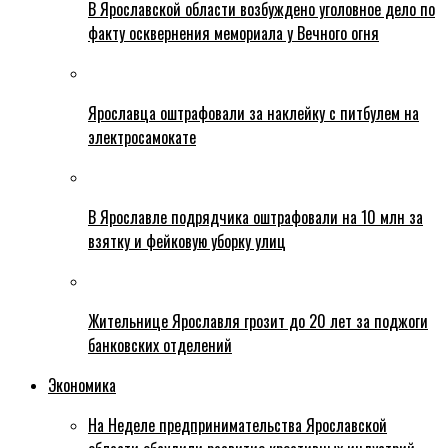
В Ярославской области возбуждено уголовное дело по
факту осквернения мемориала у Вечного огня
Ярославца оштрафовали за наклейку с питбулем на
электросамокате
В Ярославле подрядчика оштрафовали на 10 млн за
взятку и фейковую уборку улиц
Жительнице Ярославля грозит до 20 лет за поджоги
банковских отделений
Экономика
На Неделе предпринимательства Ярославской