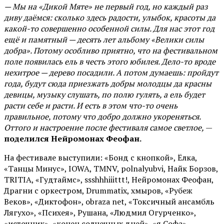
— Мы на «Дикой Мяте» не первый год, но каждый раз
диву даёмся: сколько здесь радости, улыбок, красоты да
какой-то совершенно особенной силы. Для нас этот год
ещё и памятный — десять лет альбому «Велики силы
добра». Потому особливо приятно, что на фестивальном
поле появилась ель в честь этого юбилея. Дело-то вроде
нехитрое — дерево посадили. А потом думаешь: пройдут
года, будут сюда приезжать добры молодцы да красны
девицы, музыку слушать, по полю гулять, а ель будет
расти себе и расти. И есть в этом что-то очень
правильное, потому что добро должно укореняться.
Оттого и настроение после фестиваля самое светлое,
—
поделился Нейромонах Феофан.
На фестивале выступили: «Бонд с кнопкой», Ёлка,
«Танцы Минус», IOWA, TMNV, polnalyubvi, Найк Борзов,
TRITIA, «Гудтаймс», ssshhhiiittt!, Нейромонах Феофан,
Драгни с оркестром, Drummatix, хмыров, «Рубеж
Веков», «Диктофон», obraza net, «Токсичный ансамбль
Лягухо», «Психея», Рушана, «Людмил Огурченко»,
«источник», «конец солнечных дней», «я Софа»,