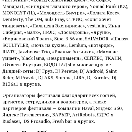
Manapart, «синдром главного героя», Nomad Punk (KZ),
MONOLYT (IL), «Молодость Внутри», «Лолита Косс»,
DenDerty, The OM, Sula Fray, СТРИО, «соня хочет
танцевать», «Пальцева Экспириенс», vestfalin, Инна
Сиберия, «маяк», ПИЛС, «Досвидошь», «друнк»,
«Борисовский Тракт», Sipe, 3.56 am, SALVADOR, «Шлюз»,
SOULTYLER, «ночь на кухне», Lemium, «котарды»,
ШАТЯ, Jazzhouse Trio, «Рваные ботинки», «Мама не
узнает», black lama, «неаринаменя», СЕЙЙЕС, ТКАНИ,
«Ответы Внутри», ВОДОПАДЫ и многие другие.
Диджей-сеты: DJ Грув, DJ Peretse, DJ Android, Saint
Rider, М.Pravda, DJ AKS, Somnia, LIRA, DJ Korolev, DJ
R136a1 и другие.
Организаторы фестиваля благодарят всех гостей,
артистов, сотрудников и волонтеров, а также
партнеров фестиваля — компании Haval, Яндекс 360,
Яндекс Путешествия, БАРЬЕР, ArtRobots, ЯДРО х
Ruslaser, DS Proaudio, Fresh bar и других.