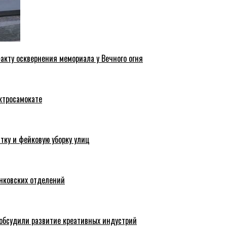
акту осквернения мемориала у Вечного огня
ктросамокате
тку и фейковую уборку улиц
анковских отделений
обсудили развитие креативных индустрий