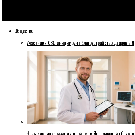
Эхо76
Стартовал второй этап облагораживания площади Юности в 
Общество
Участники СВО инициируют благоустройство дворов в Я
Ночь диспансеризации пройдет в Ярославской области