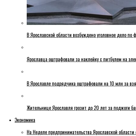
В Ярославской области возбуждено уголовное дело по ф
Ярославца оштрафовали за наклейку с питбулем на эле
В Ярославле подрядчика оштрафовали на 10 млн за взя
Жительнице Ярославля грозит до 20 лет за поджоги б
Экономика
На Неделе предпринимательства Ярославской области 