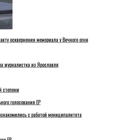
акту осквернения мемориала у Вечного огня
ла журналистка из Ярославля
й степени
ного голосования ЕР
ознакомились с работой муниципалитета
ния ЕР