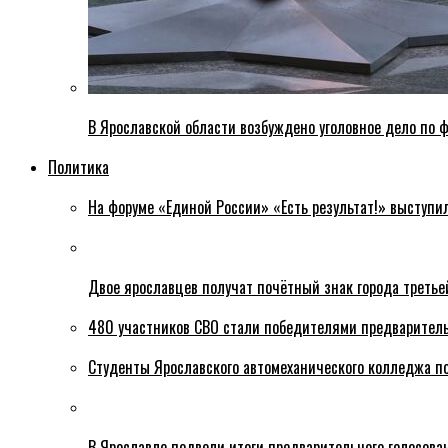
В Ярославской области возбуждено уголовное дело по ф
Политика
На форуме «Единой России» «Есть результат!» выступи
Двое ярославцев получат почётный знак города третье
480 участников СВО стали победителями предваритель
Студенты Ярославского автомеханического колледжа п
В Ярославле подвели итоги предварительного голосова