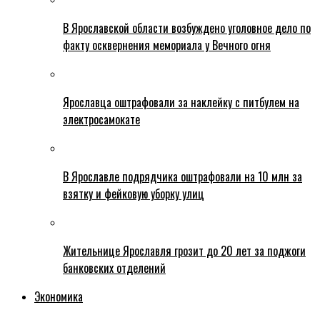
В Ярославской области возбуждено уголовное дело по
факту осквернения мемориала у Вечного огня
Ярославца оштрафовали за наклейку с питбулем на
электросамокате
В Ярославле подрядчика оштрафовали на 10 млн за
взятку и фейковую уборку улиц
Жительнице Ярославля грозит до 20 лет за поджоги
банковских отделений
Экономика