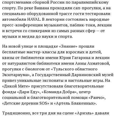
спортсменами сборной России по паралимпийскому
спорту. По реке Вашана проходили сап-прогулки, а на
специально оборудованной трассе гости тестировали
автомобили HAVAL. В лектории состоялись народные
пресс-конференции музыкантов, паблик-токи, лекции
и встречи со спикерами из самых разных сфер — от
музыки и медиа до науки и спорта.
На новой улице и площадке «Знание» прошли
бесплатные мастер-классы для взрослых и детей,
квизы от библиотеки имени Юрия Гагарина и лекции
от
натуралистом
библиотеки имени Анны Ахматовой,
прогулки с биологом от
«Тульского областного
Экзотариума»
, а Государственный Дарвиновский музей
привез уникальные экспонаты и настольные игры. На
«Дикой Мяте» присутствовали благотворительные
фонды «Дари Еду», «Команда Добра», центр
социальной и благотворительной помощи «Ранчо»,
«Детские деревни SOS» и «Артель Блаженных».
Традиционно, все три дня на сцене
«Ариэль»
давали