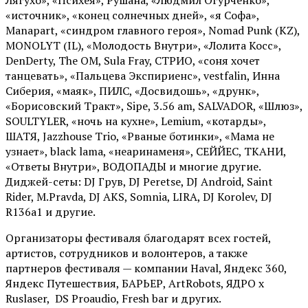
Лягухо», «Психея», Рушана, «Людмил Огурченко»,
«источник», «конец солнечных дней», «я Софа»,
Manapart, «синдром главного героя», Nomad Punk (KZ),
MONOLYT (IL), «Молодость Внутри», «Лолита Косс»,
DenDerty, The OM, Sula Fray, СТРИО, «соня хочет
танцевать», «Пальцева Экспириенс», vestfalin, Инна
Сиберия, «маяк», ПИЛС, «Досвидошь», «друнк»,
«Борисовский Тракт», Sipe, 3.56 am, SALVADOR, «Шлюз»,
SOULTYLER, «ночь на кухне», Lemium, «котарды»,
ШАТЯ, Jazzhouse Trio, «Рваные ботинки», «Мама не
узнает», black lama, «неаринаменя», СЕЙЙЕС, ТКАНИ,
«Ответы Внутри», ВОДОПАДЫ и многие другие.
Диджей-сеты: DJ Грув, DJ Peretse, DJ Android, Saint
Rider, М.Pravda, DJ AKS, Somnia, LIRA, DJ Korolev, DJ
R136a1 и другие.
Организаторы фестиваля благодарят всех гостей,
артистов, сотрудников и волонтеров, а также
партнеров фестиваля — компании Haval, Яндекс 360,
Яндекс Путешествия, БАРЬЕР, ArtRobots, ЯДРО х
Ruslaser, DS Proaudio, Fresh bar и других.