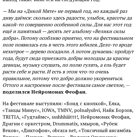
— Мы на «Дикой Мяте» не первый год, но каждый раз
диву даёмся: сколько здесь радости, улыбок, красоты да
какой-то совершенно особенной силы. Для нас этот год
ещё и памятный — десять лет альбому «Велики силы
добра». Потому особливо приятно, что на фестивальном
поле появилась ель в честь этого юбилея. Дело-то вроде
нехитрое — дерево посадили. А потом думаешь: пройдут
года, будут сюда приезжать добры молодцы да красны
девицы, музыку слушать, по полю гулять, а ель будет
расти себе и расти. И есть в этом что-то очень
правильное, потому что добро должно укореняться.
Оттого и настроение после фестиваля самое светлое,
—
поделился Нейромонах Феофан.
На фестивале выступили: «Бонд с кнопкой», Ёлка,
«Танцы Минус», IOWA, TMNV, polnalyubvi, Найк Борзов,
TRITIA, «Гудтаймс», ssshhhiiittt!, Нейромонах Феофан,
Драгни с оркестром, Drummatix, хмыров, «Рубеж
Веков», «Диктофон», obraza net, «Токсичный ансамбль