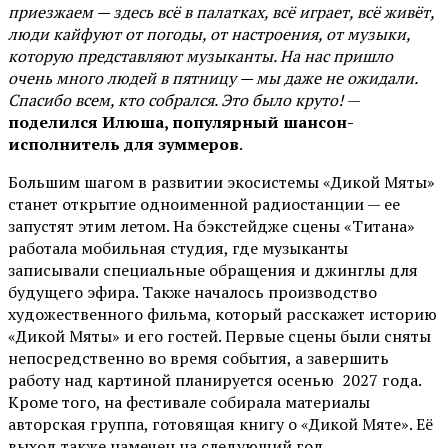
приезжаем — здесь всё в палатках, всё играет, всё живёт,
люди кайфуют от погоды, от настроения, от музыки,
которую представляют музыканты. На нас пришло
очень много людей в пятницу — мы даже не ожидали.
Спасибо всем, кто собрался. Это было круто!
—
поделился Илюша, популярный шансон-
исполнитель для зуммеров
.
Большим шагом в развитии экосистемы «Дикой Мяты»
станет открытие одноименной радиостанции — ее
запустят этим летом. На бэкстейдже сцены «Титана»
работала мобильная студия, где музыканты
записывали специальные обращения и джинглы для
будущего эфира. Также началось производство
художественного фильма, который расскажет историю
«Дикой Мяты» и его гостей. Первые сцены были сняты
непосредственно во время события, а завершить
работу над картиной планируется осенью 2027 года.
Кроме того, на фестивале собирала материалы
авторская группа, готовящая книгу о «Дикой Мяте». Её
выход также намечен на следующий год.