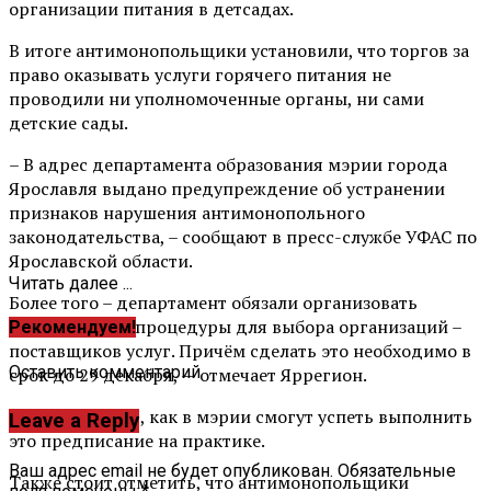
организации питания в детсадах.
В итоге антимонопольщики установили, что торгов за
право оказывать услуги горячего питания не
проводили ни уполномоченные органы, ни сами
детские сады.
– В адрес департамента образования мэрии города
Ярославля выдано предупреждение об устранении
признаков нарушения антимонопольного
законодательства, – сообщают в пресс-службе УФАС по
Ярославской области.
Читать далее ...
Более того – департамент обязали организовать
конкурентные процедуры для выбора организаций –
Рекомендуем!
поставщиков услуг. Причём сделать это необходимо в
Оставить комментарий
срок до 29 декабря, — отмечает Яррегион.
Трудно сказать, как в мэрии смогут успеть выполнить
Leave a Reply
это предписание на практике.
Ваш адрес email не будет опубликован.
Обязательные
Также стоит отметить, что антимонопольщики