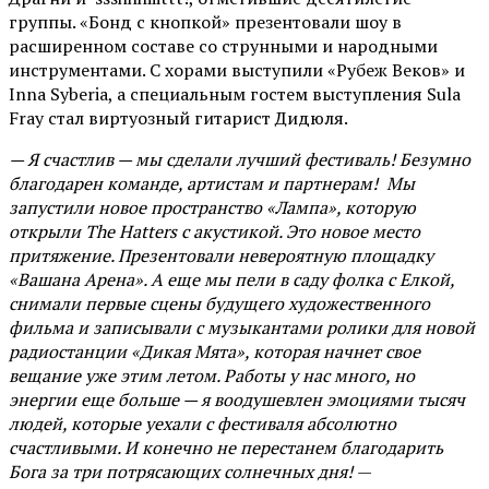
группы. «Бонд с кнопкой» презентовали шоу в
расширенном составе со струнными и народными
инструментами. С хорами выступили «Рубеж Веков» и
Inna Syberia, а специальным гостем выступления Sula
Fray стал виртуозный гитарист Дидюля.
— Я счастлив — мы сделали лучший фестиваль! Безумно
благодарен команде, артистам и партнерам! Мы
запустили новое пространство «Лампа», которую
открыли The Hatters с акустикой. Это новое место
притяжение. Презентовали невероятную площадку
«Вашана Арена». А еще мы пели в саду фолка с Елкой,
снимали первые сцены будущего художественного
фильма и записывали с музыкантами ролики для новой
радиостанции «Дикая Мята», которая начнет свое
вещание уже этим летом. Работы у нас много, но
энергии еще больше — я воодушевлен эмоциями тысяч
людей, которые уехали с фестиваля абсолютно
счастливыми. И конечно не перестанем благодарить
Бога за три потрясающих солнечных дня!
—