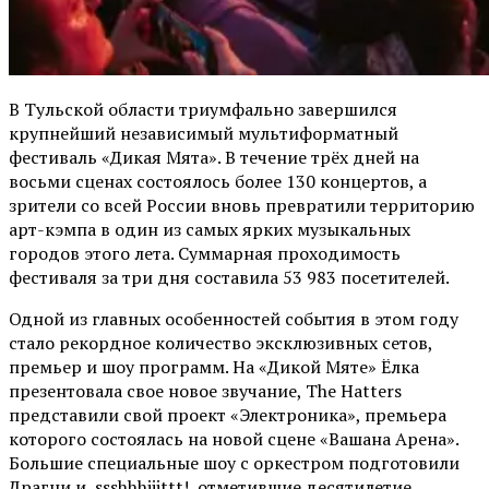
В Тульской области триумфально завершился
крупнейший независимый мультиформатный
фестиваль «Дикая Мята». В течение трёх дней на
восьми сценах состоялось более 130 концертов, а
зрители со всей России вновь превратили территорию
арт-кэмпа в один из самых ярких музыкальных
городов этого лета. Суммарная проходимость
фестиваля за три дня составила 53 983 посетителей.
Одной из главных особенностей события в этом году
стало рекордное количество эксклюзивных сетов,
премьер и шоу программ. На «Дикой Мяте» Ёлка
презентовала свое новое звучание, The Hatters
представили свой проект «Электроника», премьера
которого состоялась на новой сцене «Вашана Арена».
Большие специальные шоу с оркестром подготовили
Драгни и ssshhhiiittt!, отметившие десятилетие