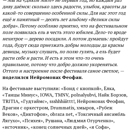
— Мы на «Дикой Мяте» не первый год, но каждый раз
диву даёмся: сколько здесь радости, улыбок, красоты да
какой-то совершенно особенной силы. Для нас этот год
ещё и памятный — десять лет альбому «Велики силы
добра». Потому особливо приятно, что на фестивальном
поле появилась ель в честь этого юбилея. Дело-то вроде
нехитрое — дерево посадили. А потом думаешь: пройдут
года, будут сюда приезжать добры молодцы да красны
девицы, музыку слушать, по полю гулять, а ель будет
расти себе и расти. И есть в этом что-то очень
правильное, потому что добро должно укореняться.
Оттого и настроение после фестиваля самое светлое,
—
поделился Нейромонах Феофан.
На фестивале выступили: «Бонд с кнопкой», Ёлка,
«Танцы Минус», IOWA, TMNV, polnalyubvi, Найк Борзов,
TRITIA, «Гудтаймс», ssshhhiiittt!, Нейромонах Феофан,
Драгни с оркестром, Drummatix, хмыров, «Рубеж
Веков», «Диктофон», obraza net, «Токсичный ансамбль
Лягухо», «Психея», Рушана, «Людмил Огурченко»,
«источник», «конец солнечных дней», «я Софа»,