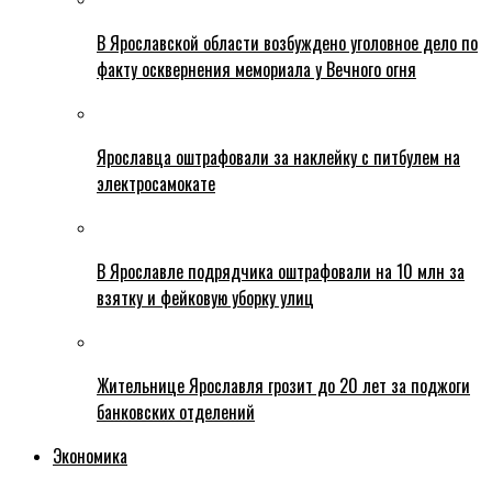
В Ярославской области возбуждено уголовное дело по
факту осквернения мемориала у Вечного огня
Ярославца оштрафовали за наклейку с питбулем на
электросамокате
В Ярославле подрядчика оштрафовали на 10 млн за
взятку и фейковую уборку улиц
Жительнице Ярославля грозит до 20 лет за поджоги
банковских отделений
Экономика