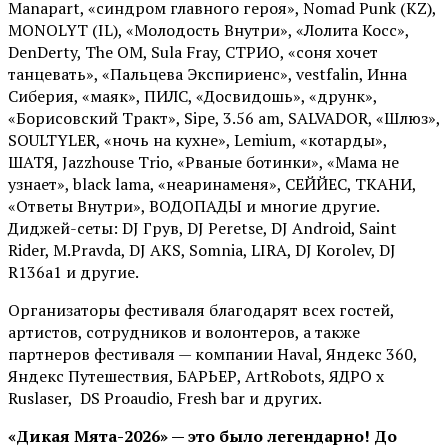
Manapart, «синдром главного героя», Nomad Punk (KZ),
MONOLYT (IL), «Молодость Внутри», «Лолита Косс»,
DenDerty, The OM, Sula Fray, СТРИО, «соня хочет
танцевать», «Пальцева Экспириенс», vestfalin, Инна
Сиберия, «маяк», ПИЛС, «Досвидошь», «друнк»,
«Борисовский Тракт», Sipe, 3.56 am, SALVADOR, «Шлюз»,
SOULTYLER, «ночь на кухне», Lemium, «котарды»,
ШАТЯ, Jazzhouse Trio, «Рваные ботинки», «Мама не
узнает», black lama, «неаринаменя», СЕЙЙЕС, ТКАНИ,
«Ответы Внутри», ВОДОПАДЫ и многие другие.
Диджей-сеты: DJ Грув, DJ Peretse, DJ Android, Saint
Rider, М.Pravda, DJ AKS, Somnia, LIRA, DJ Korolev, DJ
R136a1 и другие.
Организаторы фестиваля благодарят всех гостей,
артистов, сотрудников и волонтеров, а также
партнеров фестиваля — компании Haval, Яндекс 360,
Яндекс Путешествия, БАРЬЕР, ArtRobots, ЯДРО х
Ruslaser, DS Proaudio, Fresh bar и других.
«Дикая Мята-2026» — это было легендарно! До