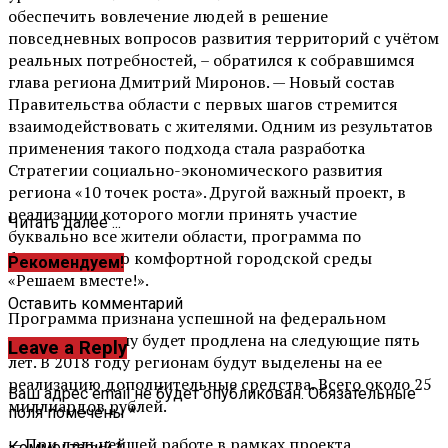
обеспечить вовлечение людей в решение
повседневных вопросов развития территорий с учётом
реальных потребностей, – обратился к собравшимся
глава региона Дмитрий Миронов. — Новый состав
Правительства области с первых шагов стремится
взаимодействовать с жителями. Одним из результатов
применения такого подхода стала разработка
Стратегии социально-экономического развития
региона «10 точек роста». Другой важный проект, в
реализации которого могли принять участие
Читать далее ...
буквально все жители области, программа по
формированию комфортной городской среды
Рекомендуем!
«Решаем вместе!».
Оставить комментарий
Программа признана успешной на федеральном
уровне, а потому будет продлена на следующие пять
Leave a Reply
лет. В 2018 году регионам будут выделены на ее
реализацию дополнительные средства. Всего около 25
Ваш адрес email не будет опубликован.
Обязательные
миллиардов рублей.
поля помечены
*
— При дальнейшей работе в рамках проекта
Комментарий
*