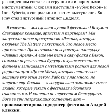
расширенном составе со струнными и народными
инструментами. С хорами выступили «Рубеж Веков» и
Inna Syberia, а специальным гостем выступления Sula
Fray стал виртуозный гитарист Дидюля.
— Я счастлив — мы сделали лучший фестиваль! Безумно
благодарен команде, артистам и партнерам! Мы
запустили новое пространство «Лампа», которую
открыли The Hatters с акустикой. Это новое место
притяжение. Презентовали невероятную площадку
«Вашана Арена». А еще мы пели в саду фолка с Елкой,
снимали первые сцены будущего художественного
фильма и записывали с музыкантами ролики для новой
радиостанции «Дикая Мята», которая начнет свое
вещание уже этим летом. Работы у нас много, но
энергии еще больше — я воодушевлен эмоциями тысяч
людей, которые уехали с фестиваля абсолютно
счастливыми. И конечно не перестанем благодарить
Бога за три потрясающих солнечных дня!
—
прокомментировал продюсер фестиваля Андрей
Клюкин.