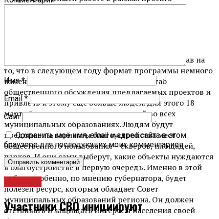
необходимо учесть и накопленный опыт, и
допущенные просчёты. Более тщательно нужно
подходить к подготовке проектно-сметной
документации, — заметил Дмитрий Миронов.
Кроме того, глава региона обратил внимание глав на
то, что в следующем году формат программы немного
изменится. Предстоит расширить масштаб
Имя
*
общественного обсуждения предлагаемых проектов и
Email
*
привлечь к этому ещё больше людей. Для этого 18
марта будет проведен опрос жителей во всех
Сайт
муниципальных образованиях. Людям будут
предложены варианты благоустройства мест
Сохранить моё имя, email и адрес сайта в этом
браузере для последующих моих комментариев.
общественного пользования – скверов, площадей,
парков. И они сами выберут, какие объекты нуждаются
в благоустройстве в первую очередь. Именно в этой
работе особенно, по мнению губернатора, будет
Новости
полезен ресурс, которым обладает Совет
муниципальных образований региона. Он должен
Участники СВО инициируют
отстаивать и защищать интересы населения своей