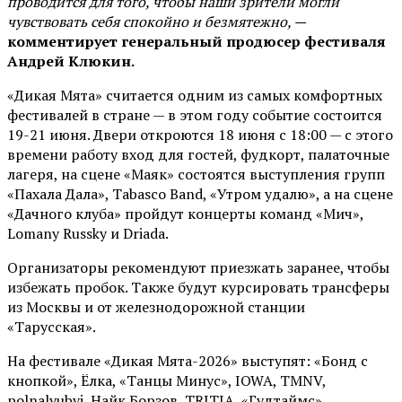
проводится для того, чтобы наши зрители могли
чувствовать себя спокойно и безмятежно, —
комментирует генеральный продюсер фестиваля
Андрей Клюкин.
«Дикая Мята» считается одним из самых комфортных
фестивалей в стране — в этом году событие состоится
19-21 июня. Двери откроются 18 июня с 18:00 — с этого
времени работу вход для гостей, фудкорт, палаточные
лагеря, на сцене «Маяк» состоятся выступления групп
«Пахала Дала», Tabasco Band, «Утром удалю», а на сцене
«Дачного клуба» пройдут концерты команд «Мич»,
Lomany Russky и Driada.
Организаторы рекомендуют приезжать заранее, чтобы
избежать пробок. Также будут курсировать трансферы
из Москвы и от железнодорожной станции
«Тарусская».
На фестивале «Дикая Мята-2026» выступят: «Бонд с
кнопкой», Ёлка, «Танцы Минус», IOWA, TMNV,
polnalyubvi, Найк Борзов, TRITIA, «Гудтаймс»,