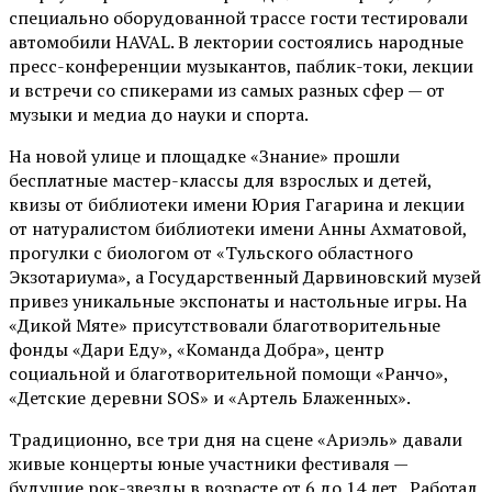
специально оборудованной трассе гости тестировали
автомобили HAVAL. В лектории состоялись народные
пресс-конференции музыкантов, паблик-токи, лекции
и встречи со спикерами из самых разных сфер — от
музыки и медиа до науки и спорта.
На новой улице и площадке «Знание» прошли
бесплатные мастер-классы для взрослых и детей,
квизы от библиотеки имени Юрия Гагарина и лекции
от
натуралистом
библиотеки имени Анны Ахматовой,
прогулки с биологом от
«Тульского областного
Экзотариума»
, а Государственный Дарвиновский музей
привез уникальные экспонаты и настольные игры. На
«Дикой Мяте» присутствовали благотворительные
фонды «Дари Еду», «Команда Добра», центр
социальной и благотворительной помощи «Ранчо»,
«Детские деревни SOS» и «Артель Блаженных».
Традиционно, все три дня на сцене
«Ариэль»
давали
живые концерты юные участники фестиваля —
будущие рок-звезды в возрасте от 6 до 14 лет. Работал