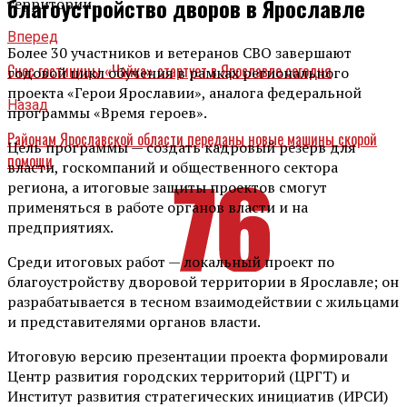
благоустройство дворов в Ярославле
территории.
Вперед
Более 30 участников и ветеранов СВО завершают
Снос гостиницы «Чайка» стартует в Ярославле сегодня
годовой цикл обучения в рамках регионального
проекта «Герои Ярославии», аналога федеральной
Назад
программы «Время героев».
Районам Ярославской области переданы новые машины скорой
Цель программы — создать кадровый резерв для
помощи
власти, госкомпаний и общественного сектора
региона, а итоговые защиты проектов смогут
применяться в работе органов власти и на
предприятиях.
Среди итоговых работ — локальный проект по
благоустройству дворовой территории в Ярославле; он
разрабатывается в тесном взаимодействии с жильцами
и представителями органов власти.
Итоговую версию презентации проекта формировали
Центр развития городских территорий (ЦРГТ) и
Институт развития стратегических инициатив (ИРСИ)