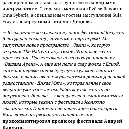
расширенном составе со струнными и народными
инструментами. С хорами выступили «Рубеж Веков» и
Inna Syberia, а специальным гостем выступления Sula
Fray стал виртуозный гитарист Дидюля.
— Я счастлив — мы сделали лучший фестиваль! Безумно
благодарен команде, артистам и партнерам! Мы
запустили новое пространство «Лампа», которую
открыли The Hatters с акустикой. Это новое место
притяжение. Презентовали невероятную площадку
«Вашана Арена». А еще мы пели в саду фолка с Елкой,
снимали первые сцены будущего художественного
фильма и записывали с музыкантами ролики для новой
радиостанции «Дикая Мята», которая начнет свое
вещание уже этим летом. Работы у нас много, но
энергии еще больше — я воодушевлен эмоциями тысяч
людей, которые уехали с фестиваля абсолютно
счастливыми. И конечно не перестанем благодарить
Бога за три потрясающих солнечных дня!
—
прокомментировал продюсер фестиваля Андрей
Клюкин.