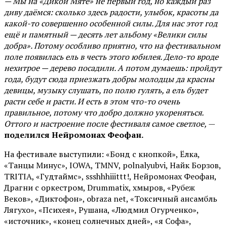
— Мы на «Дикой Мяте» не первый год, но каждый раз
диву даёмся: сколько здесь радости, улыбок, красоты да
какой-то совершенно особенной силы. Для нас этот год
ещё и памятный — десять лет альбому «Велики силы
добра». Потому особливо приятно, что на фестивальном
поле появилась ель в честь этого юбилея. Дело-то вроде
нехитрое — дерево посадили. А потом думаешь: пройдут
года, будут сюда приезжать добры молодцы да красны
девицы, музыку слушать, по полю гулять, а ель будет
расти себе и расти. И есть в этом что-то очень
правильное, потому что добро должно укореняться.
Оттого и настроение после фестиваля самое светлое,
—
поделился Нейромонах Феофан.
На фестивале выступили: «Бонд с кнопкой», Ёлка,
«Танцы Минус», IOWA, TMNV, polnalyubvi, Найк Борзов,
TRITIA, «Гудтаймс», ssshhhiiittt!, Нейромонах Феофан,
Драгни с оркестром, Drummatix, хмыров, «Рубеж
Веков», «Диктофон», obraza net, «Токсичный ансамбль
Лягухо», «Психея», Рушана, «Людмил Огурченко»,
«источник», «конец солнечных дней», «я Софа»,