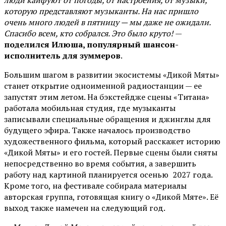
люди кайфуют от погоды, от настроения, от музыки,
которую представляют музыканты. На нас пришло
очень много людей в пятницу — мы даже не ожидали.
Спасибо всем, кто собрался. Это было круто!
—
поделился Илюша, популярный шансон-
исполнитель для зуммеров
.
Большим шагом в развитии экосистемы «Дикой Мяты»
станет открытие одноименной радиостанции — ее
запустят этим летом. На бэкстейдже сцены «Титана»
работала мобильная студия, где музыканты
записывали специальные обращения и джинглы для
будущего эфира. Также началось производство
художественного фильма, который расскажет историю
«Дикой Мяты» и его гостей. Первые сцены были сняты
непосредственно во время события, а завершить
работу над картиной планируется осенью 2027 года.
Кроме того, на фестивале собирала материалы
авторская группа, готовящая книгу о «Дикой Мяте». Её
выход также намечен на следующий год.