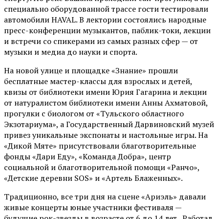
специально оборудованной трассе гости тестировали
автомобили HAVAL. В лектории состоялись народные
пресс-конференции музыкантов, паблик-токи, лекции
и встречи со спикерами из самых разных сфер — от
музыки и медиа до науки и спорта.
На новой улице и площадке «Знание» прошли
бесплатные мастер-классы для взрослых и детей,
квизы от библиотеки имени Юрия Гагарина и лекции
от
натуралистом
библиотеки имени Анны Ахматовой,
прогулки с биологом от
«Тульского областного
Экзотариума»
, а Государственный Дарвиновский музей
привез уникальные экспонаты и настольные игры. На
«Дикой Мяте» присутствовали благотворительные
фонды «Дари Еду», «Команда Добра», центр
социальной и благотворительной помощи «Ранчо»,
«Детские деревни SOS» и «Артель Блаженных».
Традиционно, все три дня на сцене
«Ариэль»
давали
живые концерты юные участники фестиваля —
будущие рок-звезды в возрасте от 6 до 14 лет. Работал