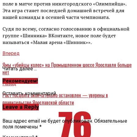
поле в матче против нижегородского «Олимпийца».
Эта игра станет последней домашней встречей для
нашей команды в осенней части чемпионата.
Судя по всему, согласно голосованию в официальной
группе «Шинника» ВКонтакте, новое поле будет
называться «Малая арена «Шинник»».
Вперед
Ямы «убийцы колес» на Промышленном шоссе Ярославля больше
Читать далее ...
нет
Рекомендуем!
Назад
Оставить комментарий
Рост госдолга окончательно остановлен — уверены в
правительстве Ярославской области
Leave a Reply
Ваш адрес email не будет опубликован.
Обязательные
поля помечены
*