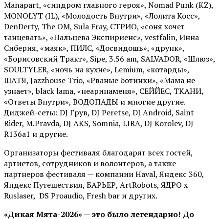
Manapart, «синдром главного героя», Nomad Punk (KZ),
MONOLYT (IL), «Молодость Внутри», «Лолита Косс»,
DenDerty, The OM, Sula Fray, СТРИО, «соня хочет
танцевать», «Пальцева Экспириенс», vestfalin, Инна
Сиберия, «маяк», ПИЛС, «Досвидошь», «друнк»,
«Борисовский Тракт», Sipe, 3.56 am, SALVADOR, «Шлюз»,
SOULTYLER, «ночь на кухне», Lemium, «котарды»,
ШАТЯ, Jazzhouse Trio, «Рваные ботинки», «Мама не
узнает», black lama, «неаринаменя», СЕЙЙЕС, ТКАНИ,
«Ответы Внутри», ВОДОПАДЫ и многие другие.
Диджей-сеты: DJ Грув, DJ Peretse, DJ Android, Saint
Rider, М.Pravda, DJ AKS, Somnia, LIRA, DJ Korolev, DJ
R136a1 и другие.
Организаторы фестиваля благодарят всех гостей,
артистов, сотрудников и волонтеров, а также
партнеров фестиваля — компании Haval, Яндекс 360,
Яндекс Путешествия, БАРЬЕР, ArtRobots, ЯДРО х
Ruslaser, DS Proaudio, Fresh bar и других.
«Дикая Мята-2026» — это было легендарно! До