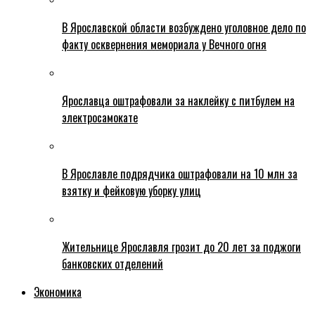
В Ярославской области возбуждено уголовное дело по
факту осквернения мемориала у Вечного огня
Ярославца оштрафовали за наклейку с питбулем на
электросамокате
В Ярославле подрядчика оштрафовали на 10 млн за
взятку и фейковую уборку улиц
Жительнице Ярославля грозит до 20 лет за поджоги
банковских отделений
Экономика