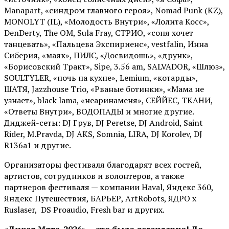
Manapart, «синдром главного героя», Nomad Punk (KZ),
MONOLYT (IL), «Молодость Внутри», «Лолита Косс»,
DenDerty, The OM, Sula Fray, СТРИО, «соня хочет
танцевать», «Пальцева Экспириенс», vestfalin, Инна
Сиберия, «маяк», ПИЛС, «Досвидошь», «друнк»,
«Борисовский Тракт», Sipe, 3.56 am, SALVADOR, «Шлюз»,
SOULTYLER, «ночь на кухне», Lemium, «котарды»,
ШАТЯ, Jazzhouse Trio, «Рваные ботинки», «Мама не
узнает», black lama, «неаринаменя», СЕЙЙЕС, ТКАНИ,
«Ответы Внутри», ВОДОПАДЫ и многие другие.
Диджей-сеты: DJ Грув, DJ Peretse, DJ Android, Saint
Rider, М.Pravda, DJ AKS, Somnia, LIRA, DJ Korolev, DJ
R136a1 и другие.
Организаторы фестиваля благодарят всех гостей,
артистов, сотрудников и волонтеров, а также
партнеров фестиваля — компании Haval, Яндекс 360,
Яндекс Путешествия, БАРЬЕР, ArtRobots, ЯДРО х
Ruslaser, DS Proaudio, Fresh bar и других.