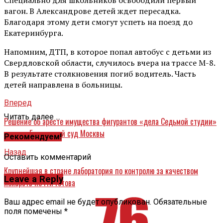
вагон. В Александрове детей ждет пересадка.
Благодаря этому дети смогут успеть на поезд до
Екатеринбурга.
Напомним, ДТП, в которое попал автобус с детьми из
Свердловской области, случилось вчера на трассе М-8.
В результате столкновения погиб водитель. Часть
детей направлена в больницы.
Вперед
Читать далее ...
Решение об аресте имущества фигурантов «дела Седьмой студии»
принял Басманный суд Москвы
Рекомендуем!
Назад
Оставить комментарий
Крупнейшая в стране лаборатория по контролю за качеством
Leave a Reply
лекарств почти готова
Ваш адрес email не будет опубликован.
Обязательные
поля помечены
*