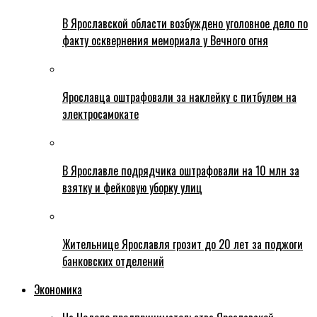
В Ярославской области возбуждено уголовное дело по
факту осквернения мемориала у Вечного огня
Ярославца оштрафовали за наклейку с питбулем на
электросамокате
В Ярославле подрядчика оштрафовали на 10 млн за
взятку и фейковую уборку улиц
Жительнице Ярославля грозит до 20 лет за поджоги
банковских отделений
Экономика