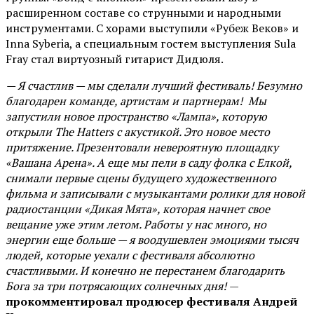
расширенном составе со струнными и народными
инструментами. С хорами выступили «Рубеж Веков» и
Inna Syberia, а специальным гостем выступления Sula
Fray стал виртуозный гитарист Дидюля.
— Я счастлив — мы сделали лучший фестиваль! Безумно
благодарен команде, артистам и партнерам! Мы
запустили новое пространство «Лампа», которую
открыли The Hatters с акустикой. Это новое место
притяжение. Презентовали невероятную площадку
«Вашана Арена». А еще мы пели в саду фолка с Елкой,
снимали первые сцены будущего художественного
фильма и записывали с музыкантами ролики для новой
радиостанции «Дикая Мята», которая начнет свое
вещание уже этим летом. Работы у нас много, но
энергии еще больше — я воодушевлен эмоциями тысяч
людей, которые уехали с фестиваля абсолютно
счастливыми. И конечно не перестанем благодарить
Бога за три потрясающих солнечных дня!
—
прокомментировал продюсер фестиваля Андрей