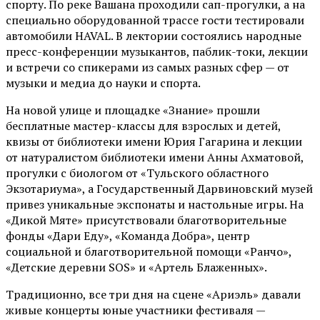
спорту. По реке Вашана проходили сап-прогулки, а на
специально оборудованной трассе гости тестировали
автомобили HAVAL. В лектории состоялись народные
пресс-конференции музыкантов, паблик-токи, лекции
и встречи со спикерами из самых разных сфер — от
музыки и медиа до науки и спорта.
На новой улице и площадке «Знание» прошли
бесплатные мастер-классы для взрослых и детей,
квизы от библиотеки имени Юрия Гагарина и лекции
от
натуралистом
библиотеки имени Анны Ахматовой,
прогулки с биологом от
«Тульского областного
Экзотариума»
, а Государственный Дарвиновский музей
привез уникальные экспонаты и настольные игры. На
«Дикой Мяте» присутствовали благотворительные
фонды «Дари Еду», «Команда Добра», центр
социальной и благотворительной помощи «Ранчо»,
«Детские деревни SOS» и «Артель Блаженных».
Традиционно, все три дня на сцене
«Ариэль»
давали
живые концерты юные участники фестиваля —