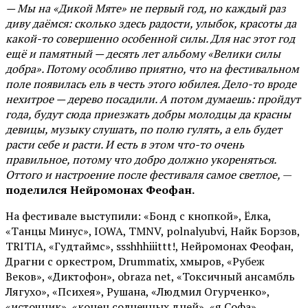
— Мы на «Дикой Мяте» не первый год, но каждый раз
диву даёмся: сколько здесь радости, улыбок, красоты да
какой-то совершенно особенной силы. Для нас этот год
ещё и памятный — десять лет альбому «Велики силы
добра». Потому особливо приятно, что на фестивальном
поле появилась ель в честь этого юбилея. Дело-то вроде
нехитрое — дерево посадили. А потом думаешь: пройдут
года, будут сюда приезжать добры молодцы да красны
девицы, музыку слушать, по полю гулять, а ель будет
расти себе и расти. И есть в этом что-то очень
правильное, потому что добро должно укореняться.
Оттого и настроение после фестиваля самое светлое,
—
поделился Нейромонах Феофан.
На фестивале выступили: «Бонд с кнопкой», Ёлка,
«Танцы Минус», IOWA, TMNV, polnalyubvi, Найк Борзов,
TRITIA, «Гудтаймс», ssshhhiiittt!, Нейромонах Феофан,
Драгни с оркестром, Drummatix, хмыров, «Рубеж
Веков», «Диктофон», obraza net, «Токсичный ансамбль
Лягухо», «Психея», Рушана, «Людмил Огурченко»,
«источник», «конец солнечных дней», «я Софа»,