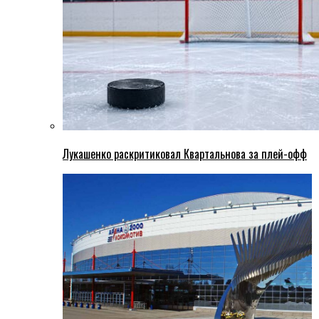
Лукашенко раскритиковал Квартальнова за плей-офф