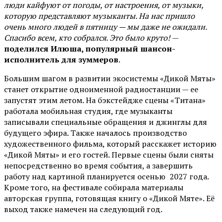
люди кайфуют от погоды, от настроения, от музыки,
которую представляют музыканты. На нас пришло
очень много людей в пятницу — мы даже не ожидали.
Спасибо всем, кто собрался. Это было круто!
—
поделился Илюша, популярный шансон-
исполнитель для зуммеров
.
Большим шагом в развитии экосистемы «Дикой Мяты»
станет открытие одноименной радиостанции — ее
запустят этим летом. На бэкстейдже сцены «Титана»
работала мобильная студия, где музыканты
записывали специальные обращения и джинглы для
будущего эфира. Также началось производство
художественного фильма, который расскажет историю
«Дикой Мяты» и его гостей. Первые сцены были сняты
непосредственно во время события, а завершить
работу над картиной планируется осенью 2027 года.
Кроме того, на фестивале собирала материалы
авторская группа, готовящая книгу о «Дикой Мяте». Её
выход также намечен на следующий год.