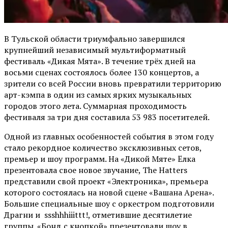
В Тульской области триумфально завершился
крупнейший независимый мультиформатный
фестиваль «Дикая Мята». В течение трёх дней на
восьми сценах состоялось более 130 концертов, а
зрители со всей России вновь превратили территорию
арт-кэмпа в один из самых ярких музыкальных
городов этого лета. Суммарная проходимость
фестиваля за три дня составила 53 983 посетителей.
Одной из главных особенностей события в этом году
стало рекордное количество эксклюзивных сетов,
премьер и шоу программ. На «Дикой Мяте» Ёлка
презентовала свое новое звучание, The Hatters
представили свой проект «Электроника», премьера
которого состоялась на новой сцене «Вашана Арена».
Большие специальные шоу с оркестром подготовили
Драгни и ssshhhiiittt!, отметившие десятилетие
группы. «Бонд с кнопкой» презентовали шоу в