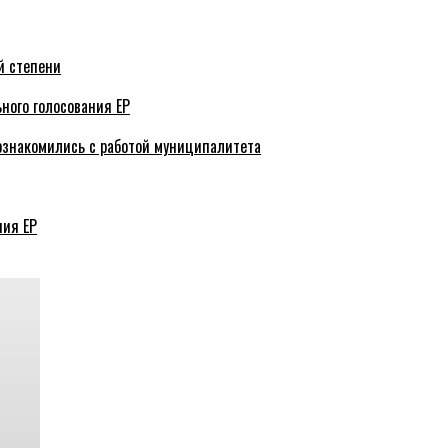
й степени
ного голосования ЕР
ознакомились с работой муниципалитета
ния ЕР