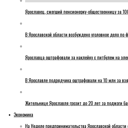
Ярославец, сжегший пенсионерку-общественницу за 100
В Ярославской области возбуждено уголовное дело по ф
Ярославца оштрафовали за наклейку с питбулем на эле
В Ярославле подрядчика оштрафовали на 10 млн за взя
Жительнице Ярославля грозит до 20 лет за поджоги б
Экономика
На Неделе предпринимательства Ярославской области 