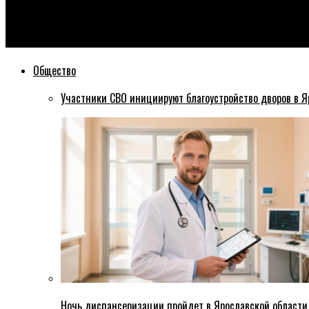
Эхо76
32-летний мужчина погиб, перебегая дорогу в Рыбинске
Общество
Участники СВО инициируют благоустройство дворов в Я
Ночь диспансеризации пройдет в Ярославской области