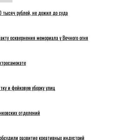
 тысяч рублей, не дожил до суда
акту осквернения мемориала у Вечного огня
ктросамокате
тку и фейковую уборку улиц
анковских отделений
обсудили развитие креативных индустрий