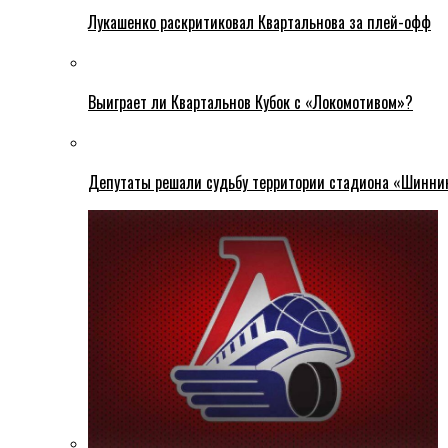
Лукашенко раскритиковал Квартальнова за плей-офф
Выиграет ли Квартальнов Кубок с «Локомотивом»?
Депутаты решали судьбу территории стадиона «Шинни