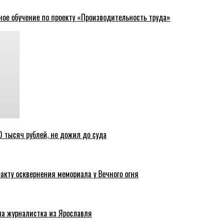
ное обучение по проекту «Производительность труда»
 тысяч рублей, не дожил до суда
акту осквернения мемориала у Вечного огня
ла журналистка из Ярославля