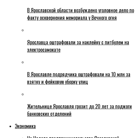
В Ярославской области возбуждено уголовное дело по
факту осквернения мемориала у Вечного огня
Ярославца оштрафовали за наклейку с питбулем на
электросамокате
В Ярославле подрядчика оштрафовали на 10 млн за
взятку и фейковую уборку улиц
Жительнице Ярославля грозит до 20 лет за поджоги
банковских отделений
Экономика