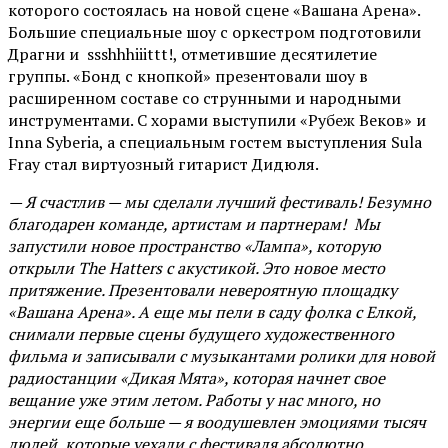
которого состоялась на новой сцене «Вашана Арена».
Большие специальные шоу с оркестром подготовили
Драгни и ssshhhiiittt!, отметившие десятилетие
группы. «Бонд с кнопкой» презентовали шоу в
расширенном составе со струнными и народными
инструментами. С хорами выступили «Рубеж Веков» и
Inna Syberia, а специальным гостем выступления Sula
Fray стал виртуозный гитарист Дидюля.
— Я счастлив — мы сделали лучший фестиваль! Безумно
благодарен команде, артистам и партнерам! Мы
запустили новое пространство «Лампа», которую
открыли The Hatters с акустикой. Это новое место
притяжение. Презентовали невероятную площадку
«Вашана Арена». А еще мы пели в саду фолка с Елкой,
снимали первые сцены будущего художественного
фильма и записывали с музыкантами ролики для новой
радиостанции «Дикая Мята», которая начнет свое
вещание уже этим летом. Работы у нас много, но
энергии еще больше — я воодушевлен эмоциями тысяч
людей, которые уехали с фестиваля абсолютно