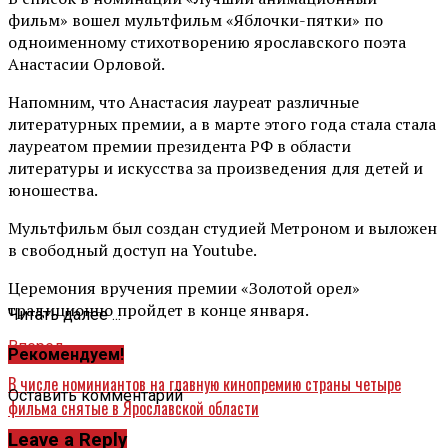
фильм» вошел мультфильм «Яблочки-пятки» по
одноименному стихотворению ярославского поэта
Анастасии Орловой.
Напомним, что Анастасия лауреат различные
литературных премии, а в марте этого года стала стала
лауреатом премии президента РФ в области
литературы и искусства за произведения для детей и
юношества.
Мультфильм был создан студией Метроном и выложен
в свободный доступ на Youtube.
Церемония вручения премии «Золотой орел»
традиционно пройдет в конце января.
Читать далее ...
Вперед
Рекомендуем!
В числе номиниантов на главную кинопремию страны четыре
Оставить комментарий
фильма снятые в Ярославской области
Leave a Reply
Назад