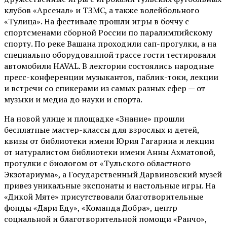
клубов «Арсенал» и ТЗМС, а также волейбольного
«Тулица». На фестивале прошли игры в боччу с
спортсменами сборной России по паралимпийскому
спорту. По реке Вашана проходили сап-прогулки, а на
специально оборудованной трассе гости тестировали
автомобили HAVAL. В лектории состоялись народные
пресс-конференции музыкантов, паблик-токи, лекции
и встречи со спикерами из самых разных сфер — от
музыки и медиа до науки и спорта.
На новой улице и площадке «Знание» прошли
бесплатные мастер-классы для взрослых и детей,
квизы от библиотеки имени Юрия Гагарина и лекции
от
натуралистом
библиотеки имени Анны Ахматовой,
прогулки с биологом от
«Тульского областного
Экзотариума»
, а Государственный Дарвиновский музей
привез уникальные экспонаты и настольные игры. На
«Дикой Мяте» присутствовали благотворительные
фонды «Дари Еду», «Команда Добра», центр
социальной и благотворительной помощи «Ранчо»,