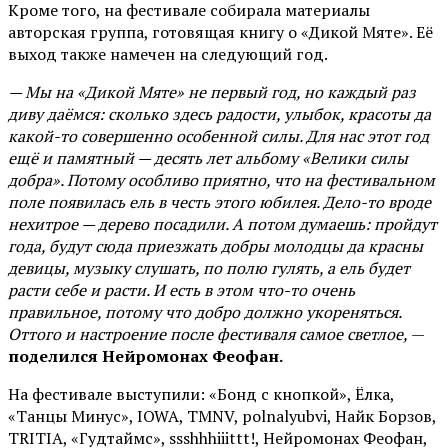
Кроме того, на фестивале собирала материалы
авторская группа, готовящая книгу о «Дикой Мяте». Её
выход также намечен на следующий год.
— Мы на «Дикой Мяте» не первый год, но каждый раз
диву даёмся: сколько здесь радости, улыбок, красоты да
какой-то совершенно особенной силы. Для нас этот год
ещё и памятный — десять лет альбому «Велики силы
добра». Потому особливо приятно, что на фестивальном
поле появилась ель в честь этого юбилея. Дело-то вроде
нехитрое — дерево посадили. А потом думаешь: пройдут
года, будут сюда приезжать добры молодцы да красны
девицы, музыку слушать, по полю гулять, а ель будет
расти себе и расти. И есть в этом что-то очень
правильное, потому что добро должно укореняться.
Оттого и настроение после фестиваля самое светлое,
—
поделился Нейромонах Феофан.
На фестивале выступили: «Бонд с кнопкой», Ёлка,
«Танцы Минус», IOWA, TMNV, polnalyubvi, Найк Борзов,
TRITIA, «Гудтаймс», ssshhhiiittt!, Нейромонах Феофан,