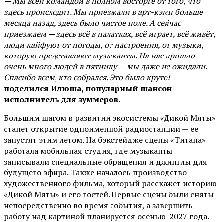
— Мы всей командой в полном восторге от того, что
здесь происходит. Мы приезжали в арт-кэмп больше
месяца назад, здесь было чистое поле. А сейчас
приезжаем — здесь всё в палатках, всё играет, всё живёт,
люди кайфуют от погоды, от настроения, от музыки,
которую представляют музыканты. На нас пришло
очень много людей в пятницу — мы даже не ожидали.
Спасибо всем, кто собрался. Это было круто!
—
поделился Илюша, популярный шансон-
исполнитель для зуммеров
.
Большим шагом в развитии экосистемы «Дикой Мяты»
станет открытие одноименной радиостанции — ее
запустят этим летом. На бэкстейдже сцены «Титана»
работала мобильная студия, где музыканты
записывали специальные обращения и джинглы для
будущего эфира. Также началось производство
художественного фильма, который расскажет историю
«Дикой Мяты» и его гостей. Первые сцены были сняты
непосредственно во время события, а завершить
работу над картиной планируется осенью 2027 года.