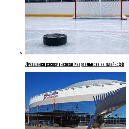
Лукашенко раскритиковал Квартальнова за плей-офф