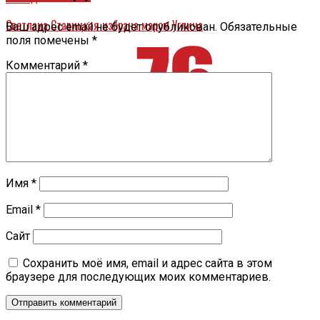
Светлана Ставицкая избрана мэром Углича
Ваш адрес email не будет опубликован.
Обязательные
поля помечены
*
Комментарий
*
Имя
*
Email
*
Сайт
Сохранить моё имя, email и адрес сайта в этом
браузере для последующих моих комментариев.