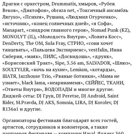
Драгни с оркестром, Drummatix, хмыров, «Рубеж
Веков», «Диктофон», obraza net, «Токсичный ансамбль
Лягухо», «Психея», Рушана, «Людмил Огурченко»,
«источник», «конец солнечных дней», «я Софа»,
Manapart, «синдром главного героя», Nomad Punk (KZ),
MONOLYT (IL), «Молодость Внутри», «Лолита Косс»,
DenDerty, The OM, Sula Fray, СТРИО, «соня хочет
танцевать», «Пальцева Экспириенс», vestfalin, Инна
Сиберия, «маяк», ПИЛС, «Досвидошь», «друнк»,
«Борисовский Тракт», Sipe, 3.56 am, SALVADOR, «Шлюз»,
SOULTYLER, «ночь на кухне», Lemium, «котарды»,
ШАТЯ, Jazzhouse Trio, «Рваные ботинки», «Мама не
узнает», black lama, «неаринаменя», СЕЙЙЕС, ТКАНИ,
«Ответы Внутри», ВОДОПАДЫ и многие другие.
Диджей-сеты: DJ Грув, DJ Peretse, DJ Android, Saint
Rider, М.Pravda, DJ AKS, Somnia, LIRA, DJ Korolev, DJ
R136a1 и другие.
Организаторы фестиваля благодарят всех гостей,
артистов, сотрудников и волонтеров, а также
партнеров фестиваля — компании Haval, Яндекс 360,