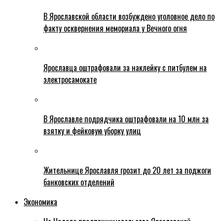
В Ярославской области возбуждено уголовное дело по
факту осквернения мемориала у Вечного огня
Ярославца оштрафовали за наклейку с питбулем на
электросамокате
В Ярославле подрядчика оштрафовали на 10 млн за
взятку и фейковую уборку улиц
Жительнице Ярославля грозит до 20 лет за поджоги
банковских отделений
Экономика