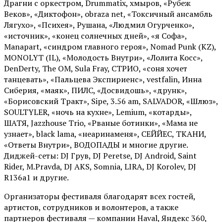
Драгни с оркестром, Drummatix, хмыров, «Рубеж
Веков», «Диктофон», obraza net, «Токсичный ансамбль
Лягухо», «Психея», Рушана, «Людмил Огурченко»,
«источник», «конец солнечных дней», «я Софа»,
Manapart, «синдром главного героя», Nomad Punk (KZ),
MONOLYT (IL), «Молодость Внутри», «Лолита Косс»,
DenDerty, The OM, Sula Fray, СТРИО, «соня хочет
танцевать», «Пальцева Экспириенс», vestfalin, Инна
Сиберия, «маяк», ПИЛС, «Досвидошь», «друнк»,
«Борисовский Тракт», Sipe, 3.56 am, SALVADOR, «Шлюз»,
SOULTYLER, «ночь на кухне», Lemium, «котарды»,
ШАТЯ, Jazzhouse Trio, «Рваные ботинки», «Мама не
узнает», black lama, «неаринаменя», СЕЙЙЕС, ТКАНИ,
«Ответы Внутри», ВОДОПАДЫ и многие другие.
Диджей-сеты: DJ Грув, DJ Peretse, DJ Android, Saint
Rider, М.Pravda, DJ AKS, Somnia, LIRA, DJ Korolev, DJ
R136a1 и другие.
Организаторы фестиваля благодарят всех гостей,
артистов, сотрудников и волонтеров, а также
партнеров фестиваля — компании Haval, Яндекс 360,