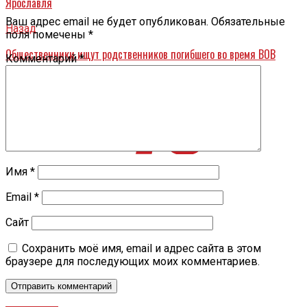
Ярославля
Ваш адрес email не будет опубликован.
Обязательные
Назад
поля помечены
*
Общественники ищут родственников погибшего во время ВОВ
Комментарий
*
солдата из Ярославской области
Имя
*
Email
*
Сайт
Сохранить моё имя, email и адрес сайта в этом
браузере для последующих моих комментариев.