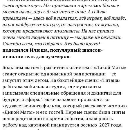
здесь происходит. Мы приезжали в арт-кэмп больше
месяца назад, здесь было чистое поле. А сейчас
приезжаем — здесь всё в палатках, всё играет, всё живёт,
люди кайфуют от погоды, от настроения, от музыки,
которую представляют музыканты. На нас пришло
очень много людей в пятницу — мы даже не ожидали.
Спасибо всем, кто собрался. Это было круто!
—
поделился Илюша, популярный шансон-
исполнитель для зуммеров
.
Большим шагом в развитии экосистемы «Дикой Мяты»
станет открытие одноименной радиостанции — ее
запустят этим летом. На бэкстейдже сцены «Титана»
работала мобильная студия, где музыканты
записывали специальные обращения и джинглы для
будущего эфира. Также началось производство
художественного фильма, который расскажет историю
«Дикой Мяты» и его гостей. Первые сцены были сняты
непосредственно во время события, а завершить
работу над картиной планируется осенью 2027 года.