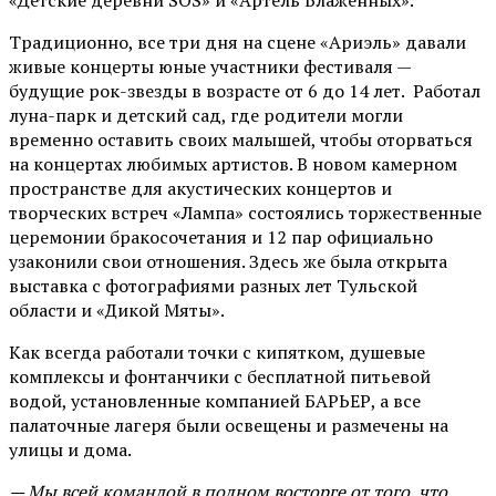
«Детские деревни SOS» и «Артель Блаженных».
Традиционно, все три дня на сцене
«Ариэль»
давали
живые концерты юные участники фестиваля —
будущие рок-звезды в возрасте от 6 до 14 лет. Работал
луна-парк и детский сад, где родители могли
временно оставить своих малышей, чтобы оторваться
на концертах любимых артистов. В новом камерном
пространстве для акустических концертов и
творческих встреч «Лампа» состоялись торжественные
церемонии бракосочетания и 12 пар официально
узаконили свои отношения. Здесь же была открыта
выставка с фотографиями разных лет Тульской
области и «Дикой Мяты».
Как всегда работали точки с кипятком, душевые
комплексы и фонтанчики с бесплатной питьевой
водой, установленные компанией БАРЬЕР, а все
палаточные лагеря были освещены и размечены на
улицы и дома.
— Мы всей командой в полном восторге от того, что