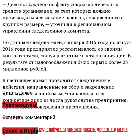
— Дело возбуждено по факту сокрытия денежных
средств организации, за счет которых должно
производиться взыскание налогов, совершенного в
крупном размере, — уточнили в региональном
управлении следственного комитета.
По данным следователей, с января 2015 года по август
2016 года предприятие рассчитывалось со своими
контрагентами, минуя расчетные счета организации. В
результате от налогооблажения было скрыто более 23
миллионов рублей.
В настоящее время проводятся следственные
действия, направленные на сбор и закрепление
доказательственной базы. Устанавливаются
Читать далее ...
конкретное лицо из числа руководства предприятия,
Рекомендуем!
причастное к совершению преступления.
Оставить комментарий
Вперед
Прокуратура через суд требует отремонтировать дороги в центре
Leave a Reply