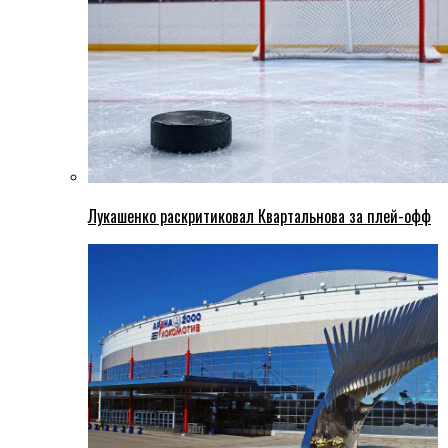
Лукашенко раскритиковал Квартальнова за плей-офф