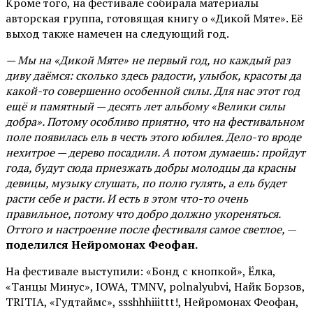
Кроме того, на фестивале собирала материалы
авторская группа, готовящая книгу о «Дикой Мяте». Её
выход также намечен на следующий год.
— Мы на «Дикой Мяте» не первый год, но каждый раз
диву даёмся: сколько здесь радости, улыбок, красоты да
какой-то совершенно особенной силы. Для нас этот год
ещё и памятный — десять лет альбому «Велики силы
добра». Потому особливо приятно, что на фестивальном
поле появилась ель в честь этого юбилея. Дело-то вроде
нехитрое — дерево посадили. А потом думаешь: пройдут
года, будут сюда приезжать добры молодцы да красны
девицы, музыку слушать, по полю гулять, а ель будет
расти себе и расти. И есть в этом что-то очень
правильное, потому что добро должно укореняться.
Оттого и настроение после фестиваля самое светлое,
—
поделился Нейромонах Феофан.
На фестивале выступили: «Бонд с кнопкой», Ёлка,
«Танцы Минус», IOWA, TMNV, polnalyubvi, Найк Борзов,
TRITIA, «Гудтаймс», ssshhhiiittt!, Нейромонах Феофан,