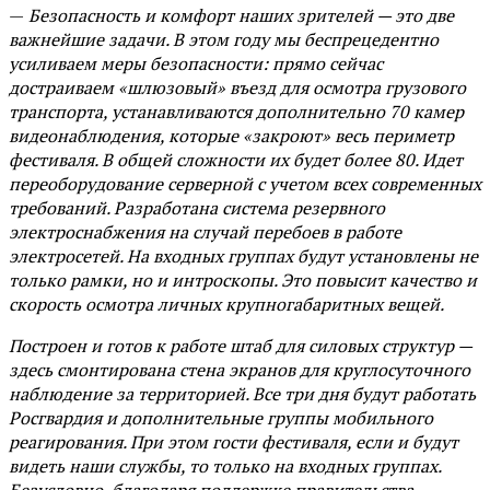
—
Безопасность и комфорт наших зрителей — это две
важнейшие задачи. В этом году мы беспрецедентно
усиливаем меры безопасности: прямо сейчас
достраиваем «шлюзовый» въезд для осмотра грузового
транспорта, устанавливаются дополнительно 70 камер
видеонаблюдения, которые «закроют» весь периметр
фестиваля. В общей сложности их будет более 80. Идет
переоборудование серверной с учетом всех современных
требований. Разработана система резервного
электроснабжения на случай перебоев в работе
электросетей. На входных группах будут установлены не
только рамки, но и интроскопы. Это повысит качество и
скорость осмотра личных крупногабаритных вещей.
Построен и готов к работе штаб для силовых структур —
здесь смонтирована стена экранов для круглосуточного
наблюдение за территорией. Все три дня будут работать
Росгвардия и дополнительные группы мобильного
реагирования. При этом гости фестиваля, если и будут
видеть наши службы, то только на входных группах.
Безусловно, благодаря поддержке правительства