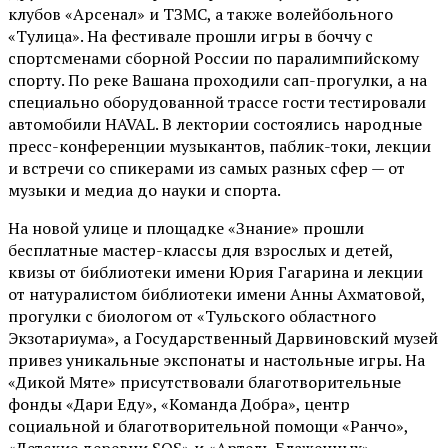
клубов «Арсенал» и ТЗМС, а также волейбольного
«Тулица». На фестивале прошли игры в боччу с
спортсменами сборной России по паралимпийскому
спорту. По реке Вашана проходили сап-прогулки, а на
специально оборудованной трассе гости тестировали
автомобили HAVAL. В лектории состоялись народные
пресс-конференции музыкантов, паблик-токи, лекции
и встречи со спикерами из самых разных сфер — от
музыки и медиа до науки и спорта.
На новой улице и площадке «Знание» прошли
бесплатные мастер-классы для взрослых и детей,
квизы от библиотеки имени Юрия Гагарина и лекции
от
натуралистом
библиотеки имени Анны Ахматовой,
прогулки с биологом от
«Тульского областного
Экзотариума»
, а Государственный Дарвиновский музей
привез уникальные экспонаты и настольные игры. На
«Дикой Мяте» присутствовали благотворительные
фонды «Дари Еду», «Команда Добра», центр
социальной и благотворительной помощи «Ранчо»,