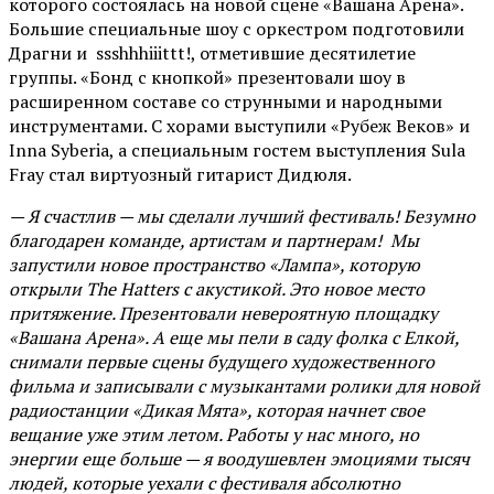
которого состоялась на новой сцене «Вашана Арена».
Большие специальные шоу с оркестром подготовили
Драгни и ssshhhiiittt!, отметившие десятилетие
группы. «Бонд с кнопкой» презентовали шоу в
расширенном составе со струнными и народными
инструментами. С хорами выступили «Рубеж Веков» и
Inna Syberia, а специальным гостем выступления Sula
Fray стал виртуозный гитарист Дидюля.
— Я счастлив — мы сделали лучший фестиваль! Безумно
благодарен команде, артистам и партнерам! Мы
запустили новое пространство «Лампа», которую
открыли The Hatters с акустикой. Это новое место
притяжение. Презентовали невероятную площадку
«Вашана Арена». А еще мы пели в саду фолка с Елкой,
снимали первые сцены будущего художественного
фильма и записывали с музыкантами ролики для новой
радиостанции «Дикая Мята», которая начнет свое
вещание уже этим летом. Работы у нас много, но
энергии еще больше — я воодушевлен эмоциями тысяч
людей, которые уехали с фестиваля абсолютно