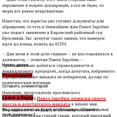
нарушение в подаче декларации, а его не было, то
меры все равно неадекватные.
Известно, что юристы уже готовят документы для
обращения, то есть в ближайшие дни Павел Зарубин
уже подаст заявление в Кировский районный суд
Ярославля. Экс-депутат также заявил, что намерен
идти до конца, вплоть до ЕСПЧ.
— Для меня в этом деле главное — не восстановиться в
должности, — отметил Павел Зарубин. —
Принципиально добиться справедливости и
Читать далее ...
ликвидировать прецедент, когда депутата, избранного
Рекомендуем!
народом, лишают мандата не избиратели, да еще по
политическим мотивам.
Оставить комментарий
Напомню, председатель ярославского
Leave a Reply
муниципалитета
Павел Зарубин лишился своего
кресла и депутатского мандата
в начале мая.
Формальным поводом для инициирования его
Ваш адрес email не будет опубликован.
Обязательные
поля помечены
*
отставки послужил старый гараж, который народный