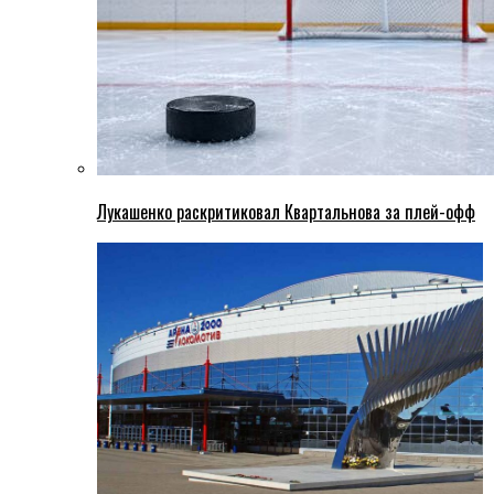
Лукашенко раскритиковал Квартальнова за плей-офф