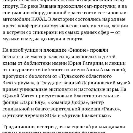
спорту. По реке Вашана проходили сап-прогулки, а на
специально оборудованной трассе гости тестировали
автомобили HAVAL. В лектории состоялись народные
пресс-конференции музыкантов, паблик-токи, лекции
и встречи со спикерами из самых разных сфер — от
музыки и медиа до науки и спорта.
На новой улице и площадке «Знание» прошли
бесплатные мастер-классы для взрослых и детей,
квизы от библиотеки имени Юрия Гагарина и лекции
от
натуралистом
библиотеки имени Анны Ахматовой,
прогулки с биологом от
«Тульского областного
Экзотариума»
, а Государственный Дарвиновский музей
привез уникальные экспонаты и настольные игры. На
«Дикой Мяте» присутствовали благотворительные
фонды «Дари Еду», «Команда Добра», центр
социальной и благотворительной помощи «Ранчо»,
«Детские деревни SOS» и «Артель Блаженных».
Традиционно, все три дня на сцене
«Ариэль»
давали