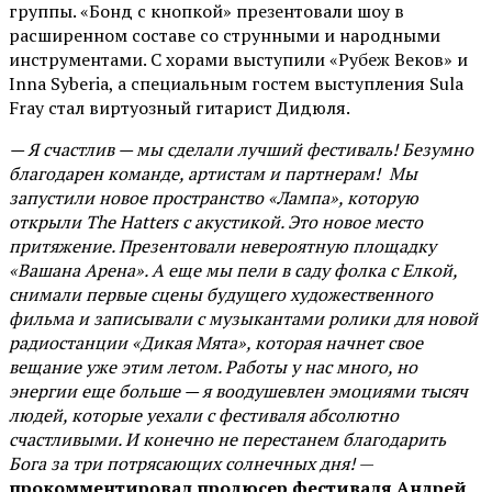
группы. «Бонд с кнопкой» презентовали шоу в
расширенном составе со струнными и народными
инструментами. С хорами выступили «Рубеж Веков» и
Inna Syberia, а специальным гостем выступления Sula
Fray стал виртуозный гитарист Дидюля.
— Я счастлив — мы сделали лучший фестиваль! Безумно
благодарен команде, артистам и партнерам! Мы
запустили новое пространство «Лампа», которую
открыли The Hatters с акустикой. Это новое место
притяжение. Презентовали невероятную площадку
«Вашана Арена». А еще мы пели в саду фолка с Елкой,
снимали первые сцены будущего художественного
фильма и записывали с музыкантами ролики для новой
радиостанции «Дикая Мята», которая начнет свое
вещание уже этим летом. Работы у нас много, но
энергии еще больше — я воодушевлен эмоциями тысяч
людей, которые уехали с фестиваля абсолютно
счастливыми. И конечно не перестанем благодарить
Бога за три потрясающих солнечных дня!
—
прокомментировал продюсер фестиваля Андрей