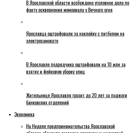
В Ярославской области возбуждено уголовное дело по
факту осквернения мемориала у Вечного огня
Ярославца оштрафовали за наклейку с питбулем на
электросамокате
В Ярославле подрядчика оштрафовали на 10 млн за
взятку и фейковую уборку улиц
Жительнице Ярославля грозит до 20 лет за поджоги
банковских отделений
Экономика
На Неделе предпринимательства Ярославской