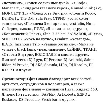
«источник», «конец солнечных дней», «я Софа»,
Manapart, «синдром главного героя», Nomad Punk (KZ),
MONOLYT (IL), «Молодость Внутри», «Лолита Косс»,
DenDerty, The OM, Sula Fray, СТРИО, «соня хочет
танцевать», «Пальцева Экспириенс», vestfalin, Инна
Сиберия, «маяк», ПИЛС, «Досвидошь», «друнк»,
«Борисовский Тракт», Sipe, 3.56 am, SALVADOR, «Шлюз»,
SOULTYLER, «ночь на кухне», Lemium, «котарды»,
ШАТЯ, Jazzhouse Trio, «Рваные ботинки», «Мама не
узнает», black lama, «неаринаменя», СЕЙЙЕС, ТКАНИ,
«Ответы Внутри», ВОДОПАДЫ и многие другие.
Диджей-сеты: DJ Грув, DJ Peretse, DJ Android, Saint
Rider, М.Pravda, DJ AKS, Somnia, LIRA, DJ Korolev, DJ
R136a1 и другие.
Организаторы фестиваля благодарят всех гостей,
артистов, сотрудников и волонтеров, а также
партнеров фестиваля — компании Haval, Яндекс 360,
Яндекс Путешествия, БАРЬЕР, ArtRobots, ЯДРО х
Ruslaser, DS Proaudio, Fresh bar и других.