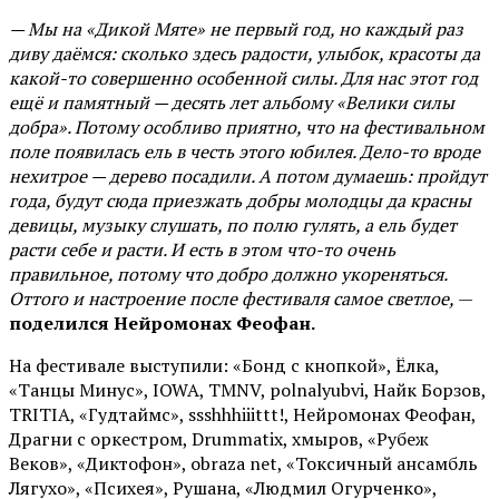
— Мы на «Дикой Мяте» не первый год, но каждый раз
диву даёмся: сколько здесь радости, улыбок, красоты да
какой-то совершенно особенной силы. Для нас этот год
ещё и памятный — десять лет альбому «Велики силы
добра». Потому особливо приятно, что на фестивальном
поле появилась ель в честь этого юбилея. Дело-то вроде
нехитрое — дерево посадили. А потом думаешь: пройдут
года, будут сюда приезжать добры молодцы да красны
девицы, музыку слушать, по полю гулять, а ель будет
расти себе и расти. И есть в этом что-то очень
правильное, потому что добро должно укореняться.
Оттого и настроение после фестиваля самое светлое,
—
поделился Нейромонах Феофан.
На фестивале выступили: «Бонд с кнопкой», Ёлка,
«Танцы Минус», IOWA, TMNV, polnalyubvi, Найк Борзов,
TRITIA, «Гудтаймс», ssshhhiiittt!, Нейромонах Феофан,
Драгни с оркестром, Drummatix, хмыров, «Рубеж
Веков», «Диктофон», obraza net, «Токсичный ансамбль
Лягухо», «Психея», Рушана, «Людмил Огурченко»,