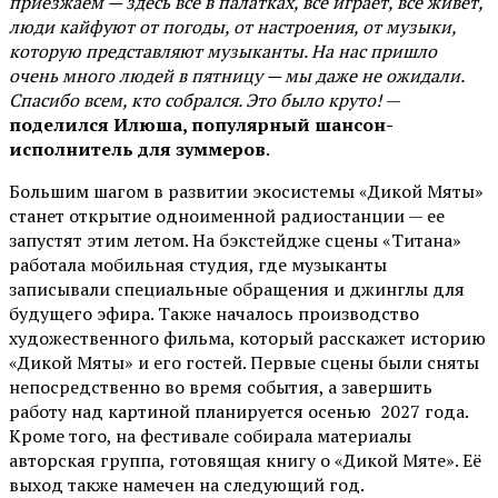
приезжаем — здесь всё в палатках, всё играет, всё живёт,
люди кайфуют от погоды, от настроения, от музыки,
которую представляют музыканты. На нас пришло
очень много людей в пятницу — мы даже не ожидали.
Спасибо всем, кто собрался. Это было круто!
—
поделился Илюша, популярный шансон-
исполнитель для зуммеров
.
Большим шагом в развитии экосистемы «Дикой Мяты»
станет открытие одноименной радиостанции — ее
запустят этим летом. На бэкстейдже сцены «Титана»
работала мобильная студия, где музыканты
записывали специальные обращения и джинглы для
будущего эфира. Также началось производство
художественного фильма, который расскажет историю
«Дикой Мяты» и его гостей. Первые сцены были сняты
непосредственно во время события, а завершить
работу над картиной планируется осенью 2027 года.
Кроме того, на фестивале собирала материалы
авторская группа, готовящая книгу о «Дикой Мяте». Её
выход также намечен на следующий год.