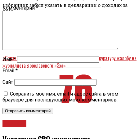
избранник забыл указать в декларации о доходах за
Комментарий
*
2015 год.
Вперед
Из Переславля с любовью. История в фотографиях
Назад
«Справедливоросс» Роман Сукнев написал в прокуратуру жалобу на
Имя
*
журналиста ярославского «Эха»
Email
*
Сайт
Сохранить моё имя, email и адрес сайта в этом
браузере для последующих моих комментариев.
Новости
Участники СВО инициируют