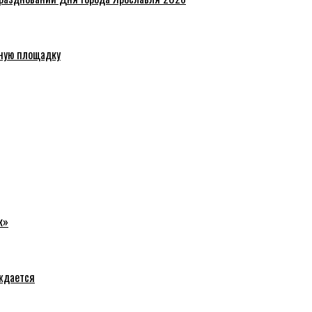
ную площадку
к»
уждается