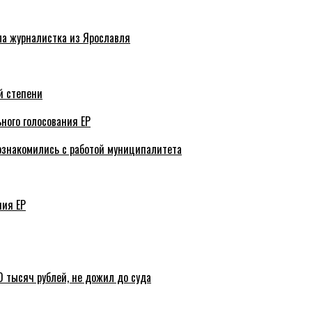
ла журналистка из Ярославля
й степени
ного голосования ЕР
ознакомились с работой муниципалитета
ния ЕР
 тысяч рублей, не дожил до суда