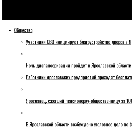
Эхо76
В понедельник в Ярославле не будут работать большинство 
Общество
Участники СВО инициируют благоустройство дворов в Я
Ночь диспансеризации пройдет в Ярославской области
Работники ярославских предприятий проходят бесплат
Ярославец, сжегший пенсионерку-общественницу за 100
В Ярославской области возбуждено уголовное дело по ф