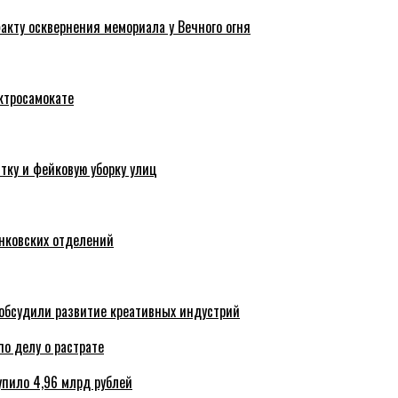
акту осквернения мемориала у Вечного огня
ктросамокате
тку и фейковую уборку улиц
анковских отделений
обсудили развитие креативных индустрий
по делу о растрате
упило 4,96 млрд рублей