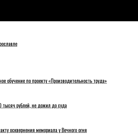
радиостанций
рославле
ное обучение по проекту «Производительность труда»
 тысяч рублей, не дожил до суда
акту осквернения мемориала у Вечного огня