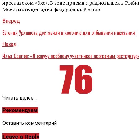
ярославском «Эхе». В зоне приема с радиовышек в Рыбин
Москвы» будет идти федеральный эфир.
Вперед
Евгения Урлашова доставили в колонию для отбывания наказания
Назад
Илья Осипов: «Я озвучу проблему участников программы реструкту
Читать далее ...
Рекомендуем!
Оставить комментарий
Leave a Reply