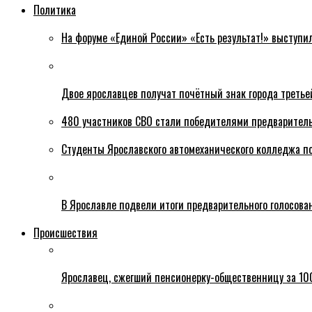
Политика
На форуме «Единой России» «Есть результат!» выступи
Двое ярославцев получат почётный знак города третье
480 участников СВО стали победителями предваритель
Студенты Ярославского автомеханического колледжа п
В Ярославле подвели итоги предварительного голосова
Происшествия
Ярославец, сжегший пенсионерку-общественницу за 100