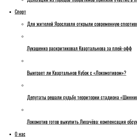
Спорт
Для жителей Ярославля открыли современную спортив
Лукашенко раскритиковал Квартальнова за плей-офф
Выиграет ли Квартальнов Кубок с «Локомотивом»?
Депутаты решали судьбу территории стадиона «Шинни
Локомотив готов выкупить Лихачёва: компенсация обс
О нас