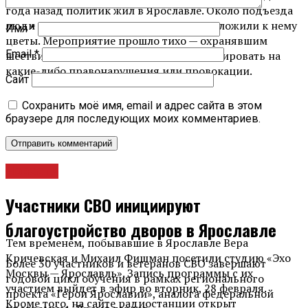
года назад политик жил в Ярославле. Около подъезда
люди поставили портрет Немцова и возложили к нему
Имя
*
цветы. Мероприятие прошло тихо — охранявшим
Email
*
шествие полицейским не пришлось реагировать на
какие-либо правонарушения или провокации.
Сайт
Сохранить моё имя, email и адрес сайта в этом
браузере для последующих моих комментариев.
Новости
Участники СВО инициируют
благоустройство дворов в Ярославле
Тем временем, побывавшие в Ярославле Вера
Кричевская и Михаил Фишман посетили студию «Эхо
Более 30 участников и ветеранов СВО завершают
Москвы — Ярославль». Запись программы с их
годовой цикл обучения в рамках регионального
участием выйдет в эфир во вторник, 28 февраля.
проекта «Герои Ярославии», аналога федеральной
Кроме того, на сайте радиостанции открыт