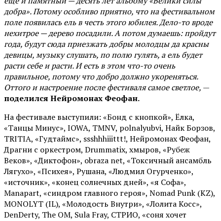
ещё и памятный — десять лет альбому «Велики силы
добра». Потому особливо приятно, что на фестивальном
поле появилась ель в честь этого юбилея. Дело-то вроде
нехитрое — дерево посадили. А потом думаешь: пройдут
года, будут сюда приезжать добры молодцы да красны
девицы, музыку слушать, по полю гулять, а ель будет
расти себе и расти. И есть в этом что-то очень
правильное, потому что добро должно укореняться.
Оттого и настроение после фестиваля самое светлое,
—
поделился Нейромонах Феофан.
На фестивале выступили: «Бонд с кнопкой», Ёлка,
«Танцы Минус», IOWA, TMNV, polnalyubvi, Найк Борзов,
TRITIA, «Гудтаймс», ssshhhiiittt!, Нейромонах Феофан,
Драгни с оркестром, Drummatix, хмыров, «Рубеж
Веков», «Диктофон», obraza net, «Токсичный ансамбль
Лягухо», «Психея», Рушана, «Людмил Огурченко»,
«источник», «конец солнечных дней», «я Софа»,
Manapart, «синдром главного героя», Nomad Punk (KZ),
MONOLYT (IL), «Молодость Внутри», «Лолита Косс»,
DenDerty, The OM, Sula Fray, СТРИО, «соня хочет