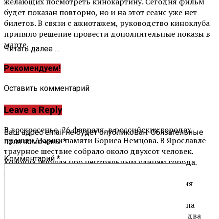
желающих посмотреть кинокартину. Сегодня фильм
будет показан повторно, но и на этот сеанс уже нет
билетов. В связи с ажиотажем, руководство киноклуба
приняло решение провести дополнительные показы в
марте.
Читать далее ...
Рекомендуем!
Оставить комментарий
Leave a Reply
В воскресенье, 26 февраля, в российских городах
Ваш адрес email не будет опубликован.
Обязательные
прошли Марши памяти Бориса Немцова. В Ярославле
поля помечены
*
траурное шествие собрало около двухсот человек.
Комментарий
*
Колонна прошла про центральным улицам города.
Люди несли в руках цветы, портреты Бориса
Ефимофича. Во главе колонны участники шествия
несли черный транспарант с надписью: «Борис
Немцов. Ярославль помнит». Завершился Марш на
улице Трефолева возле дома, в котором убитый два