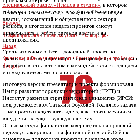
программы «Время героев».
специальный раздел «Немцов в студии»
, в котором
собраны передачи с участием Бориса Ефимовича.
Цель программы — создать кадровый резерв для
власти, госкомпаний и общественного сектора
Вперед
региона, а итоговые защиты проектов смогут
применяться в работе органов власти и на
Набережную Волги в Рыбинске укрепят и благоустроят
предприятиях.
Назад
Среди итоговых работ — локальный проект по
Кричевская и Фишман презентуют в Ярославле фильм про Бориса
благоустройству дворовой территории в Ярославле; он
разрабатывается в тесном взаимодействии с жильцами
Немцова
и представителями органов власти.
Итоговую версию презентации проекта формировали
Центр развития городских территорий (ЦРГТ) и
Институт развития стратегических инициатив (ИРСИ)
под руководством Татьяны Обуховой. Годилась задача
— не просто представить идею, а встроить механизм
внедрения в существующую систему.
Очные модули финалистов завершились на прошлой
неделе; стажировки — на финишной прямой. Сейчас
основное — подготовка проектов к защите в июле.