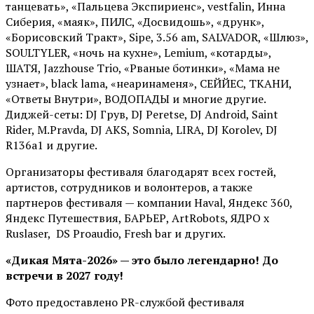
танцевать», «Пальцева Экспириенс», vestfalin, Инна
Сиберия, «маяк», ПИЛС, «Досвидошь», «друнк»,
«Борисовский Тракт», Sipe, 3.56 am, SALVADOR, «Шлюз»,
SOULTYLER, «ночь на кухне», Lemium, «котарды»,
ШАТЯ, Jazzhouse Trio, «Рваные ботинки», «Мама не
узнает», black lama, «неаринаменя», СЕЙЙЕС, ТКАНИ,
«Ответы Внутри», ВОДОПАДЫ и многие другие.
Диджей-сеты: DJ Грув, DJ Peretse, DJ Android, Saint
Rider, М.Pravda, DJ AKS, Somnia, LIRA, DJ Korolev, DJ
R136a1 и другие.
Организаторы фестиваля благодарят всех гостей,
артистов, сотрудников и волонтеров, а также
партнеров фестиваля — компании Haval, Яндекс 360,
Яндекс Путешествия, БАРЬЕР, ArtRobots, ЯДРО х
Ruslaser, DS Proaudio, Fresh bar и других.
«Дикая Мята-2026» — это было легендарно! До
встречи в 2027 году!
Фото предоставлено PR-службой фестиваля