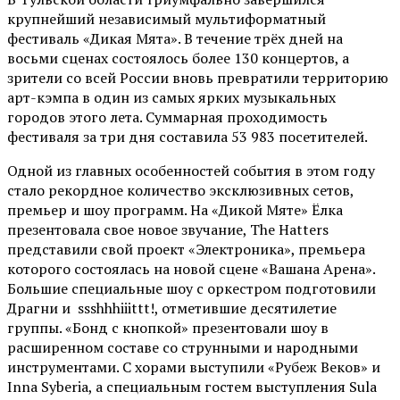
крупнейший независимый мультиформатный
фестиваль «Дикая Мята». В течение трёх дней на
восьми сценах состоялось более 130 концертов, а
зрители со всей России вновь превратили территорию
арт-кэмпа в один из самых ярких музыкальных
городов этого лета. Суммарная проходимость
фестиваля за три дня составила 53 983 посетителей.
Одной из главных особенностей события в этом году
стало рекордное количество эксклюзивных сетов,
премьер и шоу программ. На «Дикой Мяте» Ёлка
презентовала свое новое звучание, The Hatters
представили свой проект «Электроника», премьера
которого состоялась на новой сцене «Вашана Арена».
Большие специальные шоу с оркестром подготовили
Драгни и ssshhhiiittt!, отметившие десятилетие
группы. «Бонд с кнопкой» презентовали шоу в
расширенном составе со струнными и народными
инструментами. С хорами выступили «Рубеж Веков» и
Inna Syberia, а специальным гостем выступления Sula