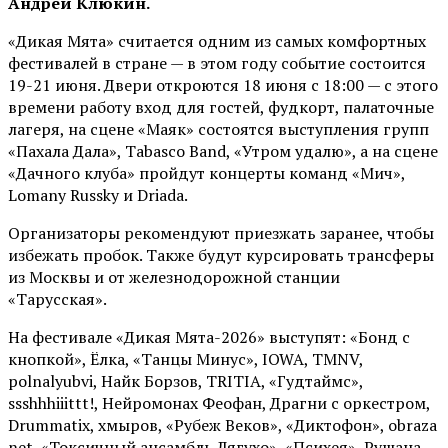
Андрей Клюкин.
«Дикая Мята» считается одним из самых комфортных
фестивалей в стране — в этом году событие состоится
19-21 июня. Двери откроются 18 июня с 18:00 — с этого
времени работу вход для гостей, фудкорт, палаточные
лагеря, на сцене «Маяк» состоятся выступления групп
«Пахала Дала», Tabasco Band, «Утром удалю», а на сцене
«Дачного клуба» пройдут концерты команд «Мич»,
Lomany Russky и Driada.
Организаторы рекомендуют приезжать заранее, чтобы
избежать пробок. Также будут курсировать трансферы
из Москвы и от железнодорожной станции
«Тарусская».
На фестивале «Дикая Мята-2026» выступят: «Бонд с
кнопкой», Ёлка, «Танцы Минус», IOWA, TMNV,
polnalyubvi, Найк Борзов, TRITIA, «Гудтаймс»,
ssshhhiiittt!, Нейромонах Феофан, Драгни с оркестром,
Drummatix, хмыров, «Рубеж Веков», «Диктофон», obraza
net, «Токсичный ансамбль Лягухо», «Психея», Рушана,