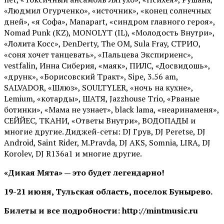
«Людмил Огурченко», «источник», «конец солнечных
дней», «я Софа», Manapart, «синдром главного героя»,
Nomad Punk (KZ), MONOLYT (IL), «Молодость Внутри»,
«Лолита Косс», DenDerty, The OM, Sula Fray, СТРИО,
«соня хочет танцевать», «Пальцева Экспириенс»,
vestfalin, Инна Сиберия, «маяк», ПИЛС, «Досвидошь»,
«друнк», «Борисовский Тракт», Sipe, 3.56 am,
SALVADOR, «Шлюз», SOULTYLER, «ночь на кухне»,
Lemium, «котарды», ШАТЯ, Jazzhouse Trio, «Рваные
ботинки», «Мама не узнает», black lama, «неаринаменя»,
СЕЙЙЕС, ТКАНИ, «Ответы Внутри», ВОДОПАДЫ и
многие другие. Диджей-сеты: DJ Грув, DJ Peretse, DJ
Android, Saint Rider, М.Pravda, DJ AKS, Somnia, LIRA, DJ
Korolev, DJ R136a1 и многие другие.
«Дикая Мята» — это будет легендарно!
19-21 июня, Тульская область, поселок Бунырево.
Билеты и все подробности: http://mintmusic.ru