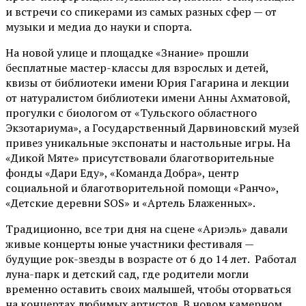
и встречи со спикерами из самых разных сфер — от
музыки и медиа до науки и спорта.
На новой улице и площадке «Знание» прошли
бесплатные мастер-классы для взрослых и детей,
квизы от библиотеки имени Юрия Гагарина и лекции
от
натуралистом
библиотеки имени Анны Ахматовой,
прогулки с биологом от
«Тульского областного
Экзотариума»
, а Государственный Дарвиновский музей
привез уникальные экспонаты и настольные игры. На
«Дикой Мяте» присутствовали благотворительные
фонды «Дари Еду», «Команда Добра», центр
социальной и благотворительной помощи «Ранчо»,
«Детские деревни SOS» и «Артель Блаженных».
Традиционно, все три дня на сцене
«Ариэль»
давали
живые концерты юные участники фестиваля —
будущие рок-звезды в возрасте от 6 до 14 лет. Работал
луна-парк и детский сад, где родители могли
временно оставить своих малышей, чтобы оторваться
на концертах любимых артистов. В новом камерном