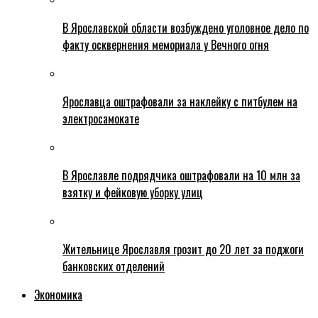
В Ярославской области возбуждено уголовное дело по
факту осквернения мемориала у Вечного огня
Ярославца оштрафовали за наклейку с питбулем на
электросамокате
В Ярославле подрядчика оштрафовали на 10 млн за
взятку и фейковую уборку улиц
Жительнице Ярославля грозит до 20 лет за поджоги
банковских отделений
Экономика