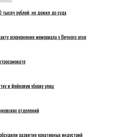
 тысяч рублей, не дожил до суда
акту осквернения мемориала у Вечного огня
ктросамокате
тку и фейковую уборку улиц
анковских отделений
обсудили развитие креативных индустрий