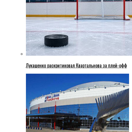
Лукашенко раскритиковал Квартальнова за плей-офф