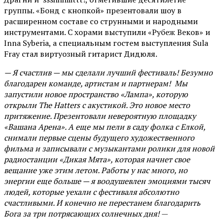
группы. «Бонд с кнопкой» презентовали шоу в
расширенном составе со струнными и народными
инструментами. С хорами выступили «Рубеж Веков» и
Inna Syberia, а специальным гостем выступления Sula
Fray стал виртуозный гитарист Дидюля.
— Я счастлив — мы сделали лучший фестиваль! Безумно
благодарен команде, артистам и партнерам! Мы
запустили новое пространство «Лампа», которую
открыли The Hatters с акустикой. Это новое место
притяжение. Презентовали невероятную площадку
«Вашана Арена». А еще мы пели в саду фолка с Елкой,
снимали первые сцены будущего художественного
фильма и записывали с музыкантами ролики для новой
радиостанции «Дикая Мята», которая начнет свое
вещание уже этим летом. Работы у нас много, но
энергии еще больше — я воодушевлен эмоциями тысяч
людей, которые уехали с фестиваля абсолютно
счастливыми. И конечно не перестанем благодарить
Бога за три потрясающих солнечных дня!
—