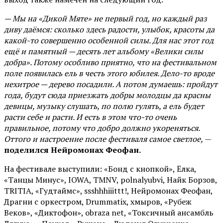
— Мы на «Дикой Мяте» не первый год, но каждый раз
диву даёмся: сколько здесь радости, улыбок, красоты да
какой-то совершенно особенной силы. Для нас этот год
ещё и памятный — десять лет альбому «Велики силы
добра». Потому особливо приятно, что на фестивальном
поле появилась ель в честь этого юбилея. Дело-то вроде
нехитрое — дерево посадили. А потом думаешь: пройдут
года, будут сюда приезжать добры молодцы да красны
девицы, музыку слушать, по полю гулять, а ель будет
расти себе и расти. И есть в этом что-то очень
правильное, потому что добро должно укореняться.
Оттого и настроение после фестиваля самое светлое,
—
поделился Нейромонах Феофан.
На фестивале выступили: «Бонд с кнопкой», Ёлка,
«Танцы Минус», IOWA, TMNV, polnalyubvi, Найк Борзов,
TRITIA, «Гудтаймс», ssshhhiiittt!, Нейромонах Феофан,
Драгни с оркестром, Drummatix, хмыров, «Рубеж
Веков», «Диктофон», obraza net, «Токсичный ансамбль