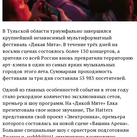
В Тульской области триумфально завершился
крупнейший независимый мультиформатный
фестиваль «Дикая Мята». В течение трёх дней на
восьми сценах состоялось более 130 концертов, а
зрители со всей России вновь превратили территорию
арт-кэмпа в один из самых ярких музыкальных
городов этого лета. Суммарная проходимость
фестиваля за три дня составила 53 983 посетителей.
Одной из главных особенностей события в этом году
стало рекордное количество эксклюзивных сетов,
премьер и шоу программ. На «Дикой Мяте» Ёлка
презентовала свое новое звучание, The Hatters
представили свой проект «Электроника», премьера
которого состоялась на новой сцене «Вашана Арена».
Большие специальные шоу с оркестром подготовили
Драгни и ssshhhiiittt!, отметившие десятилетие