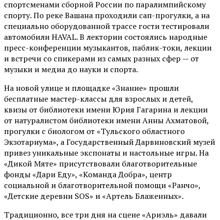
спортсменами сборной России по паралимпийскому
спорту. По реке Вашана проходили сап-прогулки, а на
специально оборудованной трассе гости тестировали
автомобили HAVAL. В лектории состоялись народные
пресс-конференции музыкантов, паблик-токи, лекции
и встречи со спикерами из самых разных сфер — от
музыки и медиа до науки и спорта.
На новой улице и площадке «Знание» прошли
бесплатные мастер-классы для взрослых и детей,
квизы от библиотеки имени Юрия Гагарина и лекции
от
натуралистом
библиотеки имени Анны Ахматовой,
прогулки с биологом от
«Тульского областного
Экзотариума»
, а Государственный Дарвиновский музей
привез уникальные экспонаты и настольные игры. На
«Дикой Мяте» присутствовали благотворительные
фонды «Дари Еду», «Команда Добра», центр
социальной и благотворительной помощи «Ранчо»,
«Детские деревни SOS» и «Артель Блаженных».
Традиционно, все три дня на сцене
«Ариэль»
давали