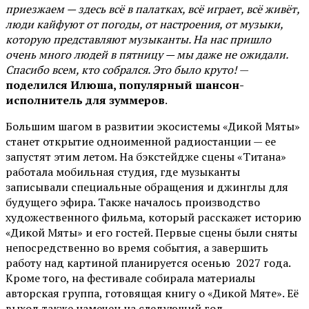
приезжаем — здесь всё в палатках, всё играет, всё живёт,
люди кайфуют от погоды, от настроения, от музыки,
которую представляют музыканты. На нас пришло
очень много людей в пятницу — мы даже не ожидали.
Спасибо всем, кто собрался. Это было круто!
—
поделился Илюша, популярный шансон-
исполнитель для зуммеров
.
Большим шагом в развитии экосистемы «Дикой Мяты»
станет открытие одноименной радиостанции — ее
запустят этим летом. На бэкстейдже сцены «Титана»
работала мобильная студия, где музыканты
записывали специальные обращения и джинглы для
будущего эфира. Также началось производство
художественного фильма, который расскажет историю
«Дикой Мяты» и его гостей. Первые сцены были сняты
непосредственно во время события, а завершить
работу над картиной планируется осенью 2027 года.
Кроме того, на фестивале собирала материалы
авторская группа, готовящая книгу о «Дикой Мяте». Её
выход также намечен на следующий год.