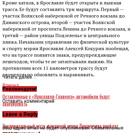
Кроме катков, в Ярославле будет открыта и лыжная
трасса. Ее будут составлять три маршрута. Первый —
участок Волжской набережной от Речного вокзала до
Даманского острова, второй — участок Волжской
набережной от проспекта Ленина до Речного вокзала, и
третий — район улицы Подзеленье и центрального
пляжа. Начальник управления по физической культуре
и спорту мэрии Ярославля Алексей Кокурин пообещал,
что на трассе появятся знаки, предупреждающие
пешеходов, чтобы те не затаптывали лыжню. На
протяжении всех 11 километров трассу будут
еженедельно обновлять и выравнивать.
Читать далее ...
Вперед
Рекомендуем!
Оставленные у «Ярославля-Главного» автомобили будут
Оставить комментарий
эвакуировать
Leave a Reply
Назад
Заключительный матч домашней серии Локомотива пройдет
Ваш адрес email не будет опубликован.
Обязательные
сегодня