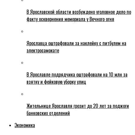
В Ярославской области возбуждено уголовное дело по
факту осквернения мемориала у Вечного огня
Ярославца оштрафовали за наклейку с питбулем на
электросамокате
В Ярославле подрядчика оштрафовали на 10 млн за
взятку и фейковую уборку улиц
Жительнице Ярославля грозит до 20 лет за поджоги
банковских отделений
Экономика