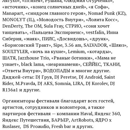
Лягухо», «Психея», Рушана, «Людмил Огурченко»,
«источник», «конец солнечных дней», «я Софа»,
Manapart, «синдром главного героя», Nomad Punk (KZ),
MONOLYT (IL), «Молодость Внутри», «Лолита Косс»,
DenDerty, The OM, Sula Fray, СТРИО, «соня хочет
танцевать», «Пальцева Экспириенс», vestfalin, Инна
Сиберия, «маяк», ПИЛС, «Досвидошь», «друнк»,
«Борисовский Тракт», Sipe, 3.56 am, SALVADOR, «Шлюз»,
SOULTYLER, «ночь на кухне», Lemium, «котарды»,
ШАТЯ, Jazzhouse Trio, «Рваные ботинки», «Мама не
узнает», black lama, «неаринаменя», СЕЙЙЕС, ТКАНИ,
«Ответы Внутри», ВОДОПАДЫ и многие другие.
Диджей-сеты: DJ Грув, DJ Peretse, DJ Android, Saint
Rider, М.Pravda, DJ AKS, Somnia, LIRA, DJ Korolev, DJ
R136a1 и другие.
Организаторы фестиваля благодарят всех гостей,
артистов, сотрудников и волонтеров, а также
партнеров фестиваля — компании Haval, Яндекс 360,
Яндекс Путешествия, БАРЬЕР, ArtRobots, ЯДРО х
Ruslaser, DS Proaudio, Fresh bar и других.