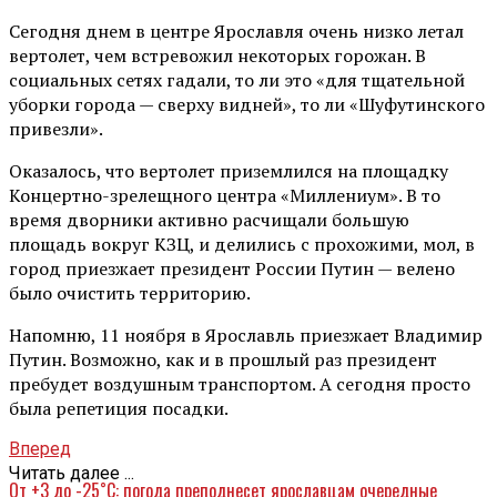
Сегодня днем в центре Ярославля очень низко летал
вертолет, чем встревожил некоторых горожан. В
социальных сетях гадали, то ли это «для тщательной
уборки города — сверху видней», то ли «Шуфутинского
привезли».
Оказалось, что вертолет приземлился на площадку
Концертно-зрелещного центра «Миллениум». В то
время дворники активно расчищали большую
площадь вокруг КЗЦ, и делились с прохожими, мол, в
город приезжает президент России Путин — велено
было очистить территорию.
Напомню, 11 ноября в Ярославль приезжает Владимир
Путин. Возможно, как и в прошлый раз президент
пребудет воздушным транспортом. А сегодня просто
была репетиция посадки.
Вперед
Читать далее ...
От +3 до -25˚С: погода преподнесет ярославцам очередные