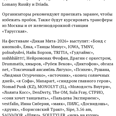
Lomany Russky и Driada.
Организаторы рекомендуют приезжать заранее, чтобы
избежать пробок. Также будут курсировать трансферы
из Москвы и от железнодорожной станции
«Тарусская».
На фестивале «Дикая Мята-2026» выступят: «Бонд с
кнопкой», Ёлка, «Танцы Минус», IOWA, TMNV,
polnalyubvi, Найк Борзов, TRITIA, «Гудтаймс»,
ssshhhiiittt!, Нейромонах Феофан, Драгни с оркестром,
Drummatix, хмыров, «Рубеж Веков», «Диктофон», obraza
net, «Токсичный ансамбль Лягухо», «Психея», Рушана,
«Людмил Огурченко», «источник», «конец солнечных
дней», «я Софа», Manapart, «синдром главного героя»,
Nomad Punk (KZ), MONOLYT (IL), «Молодость Внутри»,
«Лолита Косс», DenDerty, The OM, Sula Fray, СТРИО,
«соня хочет танцевать», «Пальцева Экспириенс»,
vestfalin, Инна Сиберия, «маяк», ПИЛС, «Досвидошь»,
«друнк», «Борисовский Тракт», Sipe, 3.56 am,
SALVADOR, «Шлюз», SOULTYLER, «ночь на кухне»,