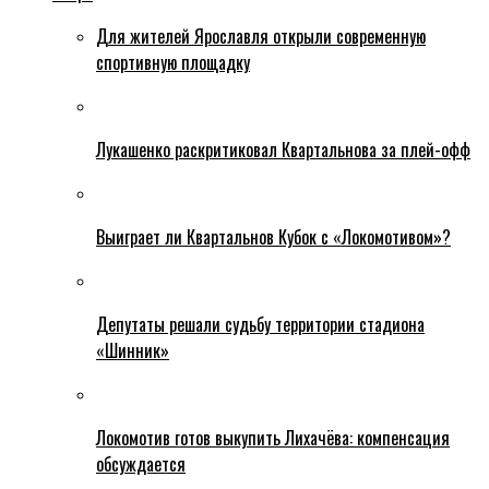
Для жителей Ярославля открыли современную
спортивную площадку
Лукашенко раскритиковал Квартальнова за плей-офф
Выиграет ли Квартальнов Кубок с «Локомотивом»?
Депутаты решали судьбу территории стадиона
«Шинник»
Локомотив готов выкупить Лихачёва: компенсация
обсуждается