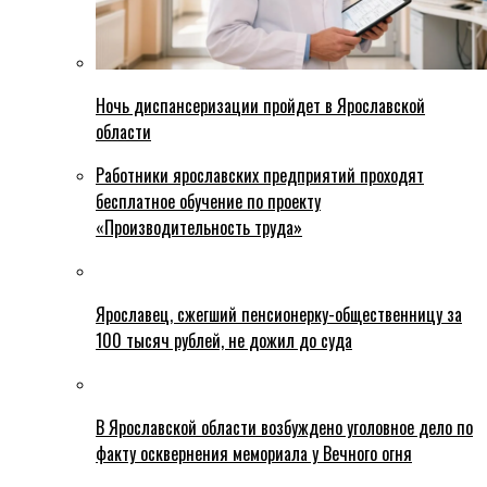
Ночь диспансеризации пройдет в Ярославской
области
Работники ярославских предприятий проходят
бесплатное обучение по проекту
«Производительность труда»
Ярославец, сжегший пенсионерку-общественницу за
100 тысяч рублей, не дожил до суда
В Ярославской области возбуждено уголовное дело по
факту осквернения мемориала у Вечного огня