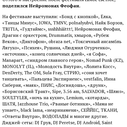
поделился Нейромонах Феофан.
На фестивале выступили: «Бонд с кнопкой», Ёлка,
«Танцы Минус», IOWA, TMNV, polnalyubvi, Найк Борзов,
TRITIA, «Гудтаймс», ssshhhiiittt!, Нейромонах Феофан,
Драгни с оркестром, Drummatix, хмыров, «Рубеж
Веков», «Диктофон», obraza net, «Токсичный ансамбль
Лягухо», «Психея», Рушана, «Людмил Огурченко»,
«источник», «конец солнечных дней», «я Софа»,
Manapart, «синдром главного героя», Nomad Punk (KZ),
MONOLYT (IL), «Молодость Внутри», «Лолита Косс»,
DenDerty, The OM, Sula Fray, СТРИО, «соня хочет
танцевать», «Пальцева Экспириенс», vestfalin, Инна
Сиберия, «маяк», ПИЛС, «Досвидошь», «друнк»,
«Борисовский Тракт», Sipe, 3.56 am, SALVADOR, «Шлюз»,
SOULTYLER, «ночь на кухне», Lemium, «котарды»,
ШАТЯ, Jazzhouse Trio, «Рваные ботинки», «Мама не
узнает», black lama, «неаринаменя», СЕЙЙЕС, ТКАНИ,
«Ответы Внутри», ВОДОПАДЫ и многие другие.
Диджей-сеты: DJ Грув, DJ Peretse, DJ Android, Saint