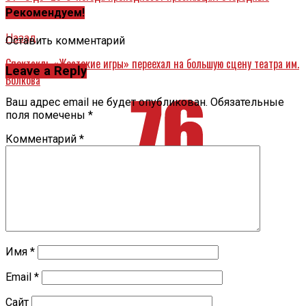
сюрпризы
Рекомендуем!
Назад
Оставить комментарий
Спектакль «Жестокие игры» переехал на большую сцену театра им.
Leave a Reply
Волкова
Ваш адрес email не будет опубликован.
Обязательные
поля помечены
*
Комментарий
*
Имя
*
Email
*
Сайт