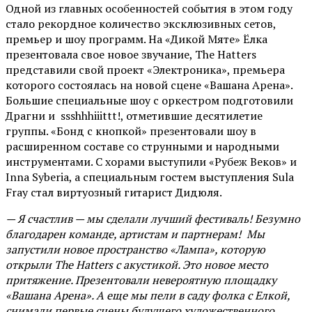
Одной из главных особенностей события в этом году
стало рекордное количество эксклюзивных сетов,
премьер и шоу программ. На «Дикой Мяте» Ёлка
презентовала свое новое звучание, The Hatters
представили свой проект «Электроника», премьера
которого состоялась на новой сцене «Вашана Арена».
Большие специальные шоу с оркестром подготовили
Драгни и ssshhhiiittt!, отметившие десятилетие
группы. «Бонд с кнопкой» презентовали шоу в
расширенном составе со струнными и народными
инструментами. С хорами выступили «Рубеж Веков» и
Inna Syberia, а специальным гостем выступления Sula
Fray стал виртуозный гитарист Дидюля.
— Я счастлив — мы сделали лучший фестиваль! Безумно
благодарен команде, артистам и партнерам! Мы
запустили новое пространство «Лампа», которую
открыли The Hatters с акустикой. Это новое место
притяжение. Презентовали невероятную площадку
«Вашана Арена». А еще мы пели в саду фолка с Елкой,
снимали первые сцены будущего художественного