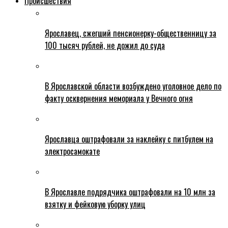
Происшествия
Ярославец, сжегший пенсионерку-общественницу за
100 тысяч рублей, не дожил до суда
В Ярославской области возбуждено уголовное дело по
факту осквернения мемориала у Вечного огня
Ярославца оштрафовали за наклейку с питбулем на
электросамокате
В Ярославле подрядчика оштрафовали на 10 млн за
взятку и фейковую уборку улиц