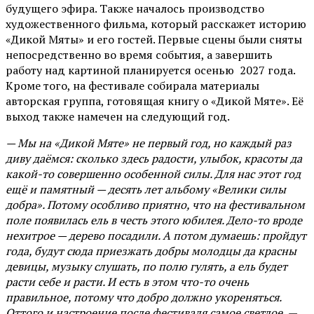
будущего эфира. Также началось производство
художественного фильма, который расскажет историю
«Дикой Мяты» и его гостей. Первые сцены были сняты
непосредственно во время события, а завершить
работу над картиной планируется осенью 2027 года.
Кроме того, на фестивале собирала материалы
авторская группа, готовящая книгу о «Дикой Мяте». Её
выход также намечен на следующий год.
— Мы на «Дикой Мяте» не первый год, но каждый раз
диву даёмся: сколько здесь радости, улыбок, красоты да
какой-то совершенно особенной силы. Для нас этот год
ещё и памятный — десять лет альбому «Велики силы
добра». Потому особливо приятно, что на фестивальном
поле появилась ель в честь этого юбилея. Дело-то вроде
нехитрое — дерево посадили. А потом думаешь: пройдут
года, будут сюда приезжать добры молодцы да красны
девицы, музыку слушать, по полю гулять, а ель будет
расти себе и расти. И есть в этом что-то очень
правильное, потому что добро должно укореняться.
Оттого и настроение после фестиваля самое светлое,
—